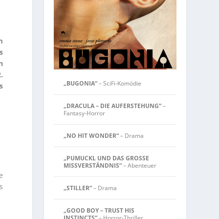
m
s
n
.
„BUGONIA“
– SciFi-Komödie
s
„DRACULA – DIE AUFERSTEHUNG“
–
Fantasy-Horror
„NO HIT WONDER“
– Drama
„PUMUCKL UND DAS GROSSE
MISSVERSTÄNDNIS“
– Abenteuer
e
s
„STILLER“
– Drama
„GOOD BOY – TRUST HIS
INSTINCTS“
– Horror-Thriller