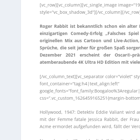
[vc_row][vc_column][vc_single_image image=“19
style=“vc_box_shadow_3d“][/vc_column][/vc_row
Roger Rabbit ist bekanntlich schon ein alter
einzigartigen Comedy-Erfolg „Falsches Spi
originellen Mix aus Cartoon und Live-Action
Sprüche, die seit jeher für großen Spaß sorge
Dezember 2021 erscheint der Oscar®-präm
atemberaubende 4K Ultra HD Edition mit viele
[/vc_column_text][vc_separator color=“violet“ 
font_container=“tag:h4|text_align:left“
google_fonts=“font_family:Boogaloo%3Aregula
css=“.vc_custom_1626459165251{margin-bottom: 
Hollywood, 1947: Detektiv Eddie Valiant wird
mit der Femme fatale Jessica Rabbit, der Frau
Acme ermordet aufgefunden wird, fällt der Verd