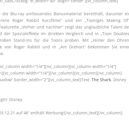
be/_5adL7Xc8bg“ el_width=“80″ align=“center“][vc_column_text]
 die Blu-ray umfassendes Bonusmaterial bereithält, darunter ei
rene Roger Rabbit Kurzfilme“ und ein „Tooniges Making Of“
Featurette „Vorher und nachher“ zeigt das unglaubliche Talent de
nd der Spezialeffekte im direkten Vergleich und in „Toon Doubles
großen Stand-Ins für die Toons proben. Mit „Hinter den Ohren
hte von Roger Rabbit und in „Am Drehort“ bekommen Sie eine
ne.
[vc_column width=“1/4″][/vc_column][vc_column width=“1/4″]
n][vc_column width=“1/4″][/vc_column][vc_column][/vc_column]
“shadow“ border_width=“2″][vc_column_text]Text:
The Shark
, Disney
ight: Disney
03.12.21 auf 4k“ enthält Werbung![/vc_column_text][/vc_column]