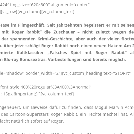
424″ img_size=“620×300″ alignment=“center“
][vc_row][vc_column][vc_column_text]
 Hase im Filmgeschäft. Seit Jahrzehnten begeistert er mit seine
el mit Roger Rabbit“ die Zuschauer – nicht zuletzt wegen de
, der spannenden Krimi-Geschichte, aber auch der vielen flotte
n. Aber jetzt schlägt Roger Rabbit noch einen neuen Haken: Am 2
ierte Kultklassiker „Falsches Spiel mit Roger Rabbit“ al
n Blu-ray Bonusextras. Vorbestellungen sind bereits möglich.
style=“shadow“ border_width=“2″][vc_custom_heading text=“STORY:“
r|font_style:400%20regular%3A400%3Anormal“
15px !important;}“][vc_column_text]
 angeheuert, um Beweise dafür zu finden, dass Mogul Marvin Acm
 des Cartoon-Superstars Roger Rabbit, ein Techtelmechtel hat. Al
acht natürlich sofort auf Roger.