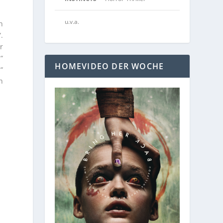
u.v.a.
n
.
r
“
HOMEVIDEO DER WOCHE
“
n