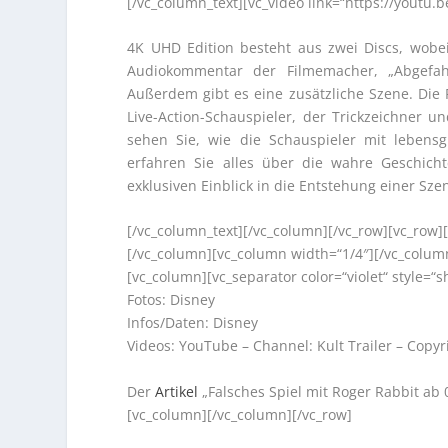
[/vc_column_text][vc_video link=“https://youtu.
4K UHD Edition besteht aus zwei Discs, wobei
Audiokommentar der Filmemacher, „Abgefah
Außerdem gibt es eine zusätzliche Szene. Die 
Live-Action-Schauspieler, der Trickzeichner u
sehen Sie, wie die Schauspieler mit lebens
erfahren Sie alles über die wahre Geschic
exklusiven Einblick in die Entstehung einer Sze
[/vc_column_text][/vc_column][/vc_row][vc_row]
[/vc_column][vc_column width=“1/4″][/vc_colum
[vc_column][vc_separator color=“violet“ style=
Fotos: Disney
Infos/Daten: Disney
Videos: YouTube – Channel: Kult Trailer – Copyr
Der
Artikel
„Falsches Spiel mit Roger Rabbit ab 
[vc_column][/vc_column][/vc_row]