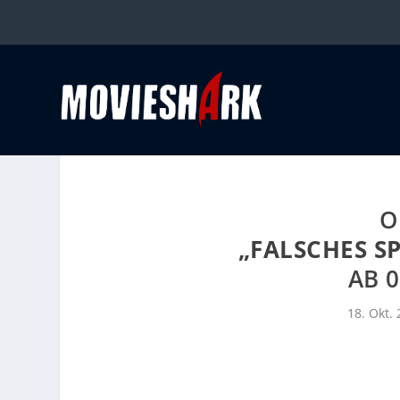
O
„FALSCHES SP
AB 0
18. Okt.