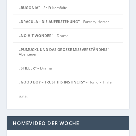
„BUGONIA“
– SciFi-Komödie
„DRACULA – DIE AUFERSTEHUNG“
– Fantasy-Horror
„NO HIT WONDER“
– Drama
„PUMUCKL UND DAS GROSSE MISSVERSTÄNDNIS“
–
Abenteuer
„STILLER“
– Drama
„GOOD BOY – TRUST HIS INSTINCTS“
– Horror-Thriller
u.v.a.
HOMEVIDEO DER WOCHE