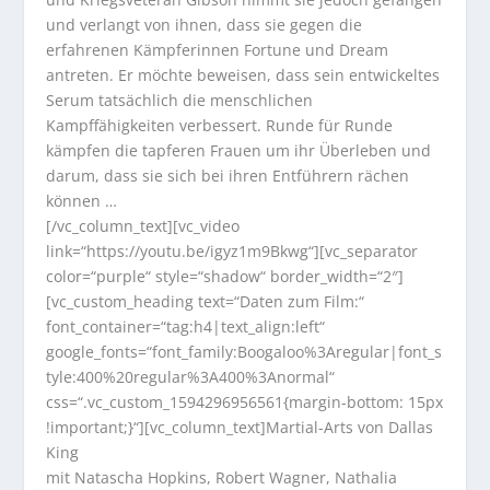
und verlangt von ihnen, dass sie gegen die
erfahrenen Kämpferinnen Fortune und Dream
antreten. Er möchte beweisen, dass sein entwickeltes
Serum tatsächlich die menschlichen
Kampffähigkeiten verbessert. Runde für Runde
kämpfen die tapferen Frauen um ihr Überleben und
darum, dass sie sich bei ihren Entführern rächen
können …
[/vc_column_text][vc_video
link=“https://youtu.be/igyz1m9Bkwg“][vc_separator
color=“purple“ style=“shadow“ border_width=“2″]
[vc_custom_heading text=“Daten zum Film:“
font_container=“tag:h4|text_align:left“
google_fonts=“font_family:Boogaloo%3Aregular|font_s
tyle:400%20regular%3A400%3Anormal“
css=“.vc_custom_1594296956561{margin-bottom: 15px
!important;}“][vc_column_text]Martial-Arts von Dallas
King
mit Natascha Hopkins, Robert Wagner, Nathalia