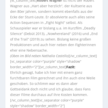
[vc_column_text]
Robert Wagner
ist nicht der Robert
Wagner aus „Hart aber herzlich“, der Kultserie aus
den 80er Jahren, sondern kommt ebenfalls aus der
Ecke der Stunt-Leute. Er absolvierte auch alles seine
Action-Sequenzen in „Fight Night“ selbst. Als
Schauspieler war er bislang u.a. im Kurzfilm „Deadly
Silence“ (Debüt 2013), „Nowhereland“ (2016) und „End
of the Trail“ (2019) zu sehen. Bislang keine großen
Produktionen und auch hier neben den Fighterinnen
eher eine Nebensache.
(Oben im Bild neben Nathalia Castello)
[/vc_column_text]
[vc_separator color=“purple“ style=“shadow“
border_width=“2″][vc_column_text]
Fazit:
Ehrlich gesagt, habe ich hier mit einem ganz
furchtbaren Film gerechnet und ihn auch eine Weile
geschoben. So schlimm war es dann aber
Gottseidank doch nicht und ich glaube, dass Fans
dieser Filme durchaus auf ihre Kosten kommen.
[/vc_column_text][vc_separator color=“purple“
style=“shadow“ border_width=“2″]