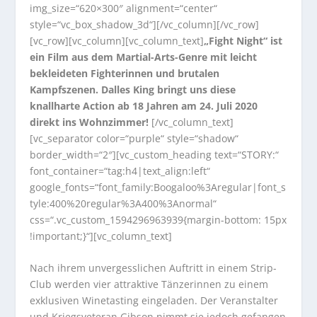
img_size=“620×300″ alignment=“center“
style=“vc_box_shadow_3d“][/vc_column][/vc_row]
[vc_row][vc_column][vc_column_text]
„Fight Night“ ist
ein Film aus dem Martial-Arts-Genre mit leicht
bekleideten Fighterinnen und brutalen
Kampfszenen. Dalles King bringt uns diese
knallharte Action ab 18 Jahren am 24. Juli 2020
direkt ins Wohnzimmer!
[/vc_column_text]
[vc_separator color=“purple“ style=“shadow“
border_width=“2″][vc_custom_heading text=“STORY:“
font_container=“tag:h4|text_align:left“
google_fonts=“font_family:Boogaloo%3Aregular|font_s
tyle:400%20regular%3A400%3Anormal“
css=“.vc_custom_1594296963939{margin-bottom: 15px
!important;}“][vc_column_text]
Nach ihrem unvergesslichen Auftritt in einem Strip-
Club werden vier attraktive Tänzerinnen zu einem
exklusiven Winetasting eingeladen. Der Veranstalter
und Kriegsveteran Gibson nimmt sie jedoch gefangen