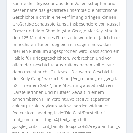
konnte der Regisseur aus dem Vollen schöpfen und
besser hätte das gecastete Ensemble die historische
Geschichte nicht in eine Verfilmung bringen können.
Großartige Schauspielkunst, insbesondere von Russel
Crowe und dem Shootingstar George MacKay, sind in
den 125 Minuten des Films zu bewundern. Ja ich lobe
in höchsten Tönen, obgleich ich sagen muss, dass
hier ein Publikum angesprochen wird, dass schon ein
Faible für Kriegsgeschichten, Verbrechen und vor
allem der Geschichte Australiens haben sollte. Nur
dann macht auch „Outlaws – Die wahre Geschichte
der Kelly Gang“ wirklich Sinn.[/vc_column_text][vc_cta
h2=“In einem Satz:“]Eine Mischung aus attraktiven
Darstellerinnen und brutaler Gewalt in einem
annehmbaren Film vereint.[/vc_cta][vc_separator
color=“purple“ style=“shadow“ border_width=“2″]
[vc_custom_heading text=“Die Cast/Darsteller:“
font_container=“tag:h4|text_align:left“
google_fonts=“font_family:Boogaloo%3Aregular|font_s