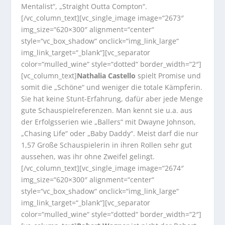
Mentalist“, „Straight Outta Compton“.
[/vc_column_text][vc_single_image image=“2673″
img_size=“620×300″ alignment=“center“
style=“vc_box_shadow“ onclick=“img_link_large“
img_link_target=“_blank“][vc_separator
color=“mulled_wine“ style=“dotted“ border_width=“2″]
[vc_column_text]
Nathalia Castello
spielt Promise und
somit die „Schöne“ und weniger die totale Kämpferin.
Sie hat keine Stunt-Erfahrung, dafür aber jede Menge
gute Schauspielreferenzen. Man kennt sie u.a. aus
der Erfolgsserien wie „Ballers“ mit Dwayne Johnson,
„Chasing Life“ oder „Baby Daddy“. Meist darf die nur
1,57 Große Schauspielerin in ihren Rollen sehr gut
aussehen, was ihr ohne Zweifel gelingt.
[/vc_column_text][vc_single_image image=“2674″
img_size=“620×300″ alignment=“center“
style=“vc_box_shadow“ onclick=“img_link_large“
img_link_target=“_blank“][vc_separator
color=“mulled_wine“ style=“dotted“ border_width=“2″]