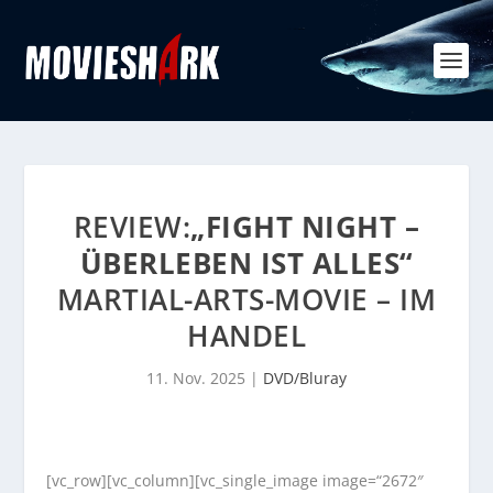
REVIEW:
„FIGHT NIGHT –
ÜBERLEBEN IST ALLES“
MARTIAL-ARTS-MOVIE – IM
HANDEL
11. Nov. 2025
|
DVD/Bluray
[vc_row][vc_column][vc_single_image image=“2672″