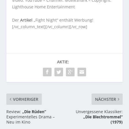
Video: YouTube – Channel: MovieShark – Copyright:
Lighthouse Home Entertainment
Der
Artikel
„Fight Night“ enthält Werbung!
[/vc_column_text][/vc_column][/vc_row]
AKTIE:
VORHERIGER
NÄCHSTER
Review:
„Die Rüden“
Unvergessene Klassiker:
Experimentelles Drama –
„Die Blechtrommel“
Neu im Kino
(1979)