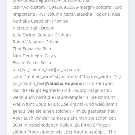
tyle:400%20regular%3A400%3Anormal“
css=“.vc_custom_1594296932086{margin-bottom: 15px
!important;}“][vc_column_text]Natascha Hopkins: Kiss
Nathalia Castellon: Promise
Kiersten Hall: Dream
Julia Farino: Senator Graham
Robert Wagner: Gibson
Thai Edwards: Rico
Nick Denbeigh: Casey
Essam Ferris: Sisco
u.a.[/vc_column_text][vc_separator
color=“mulled_wine“ style=“dotted“ border_width=“2″]
[vc_column_text]
Natasha Hopkins
ist im Film ganz
klar die Haupt-Fighterin und Hauptprotagonistin,
wenn auch nicht die Hauptkämpferin. Sie ist Stunt-
Frau/Stunt-Double (u.a. Zoe Kravitz) und weiß somit
genau, wie sie einen solchen Film zu gestalten hat.
Aber auch vor der Kamera sieht man sie schon seit
2004 in verschiedenen Rollen. Zu ihren Erfolgen
zählen Produktionen wie „Der Kaufhaus-Cop“, „The