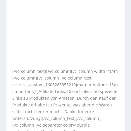
[/vc_column_text][/vc_column][vc_column width=“1/4″]
[/vc_column][vc_column][vc_column_text
css=“.vc_custom_1608283353210{margin-bottom: 15px
!important;}“]Affiliate-Links: Diese Links sind spezielle
Links zu Produkten von Amazon. Durch den Kauf der
Produkte erhalte ich Prozente, was aber die Waren
selbst nicht teurer macht. Danke für eure
Unterstützung![/vc_column_text][/vc_column]
[vc_column][vc_separator color=“purple“