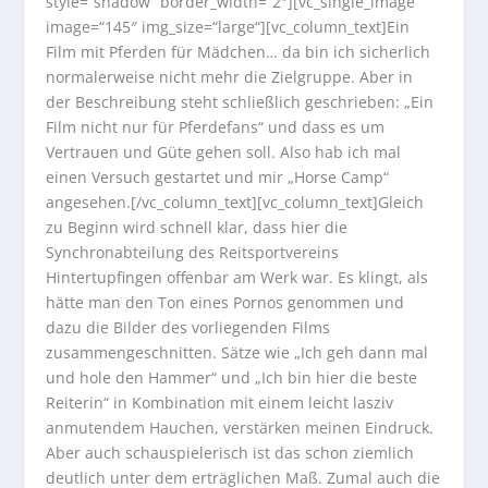
style=“shadow“ border_width=“2″][vc_single_image
image=“145″ img_size=“large“][vc_column_text]Ein
Film mit Pferden für Mädchen… da bin ich sicherlich
normalerweise nicht mehr die Zielgruppe. Aber in
der Beschreibung steht schließlich geschrieben: „Ein
Film nicht nur für Pferdefans“ und dass es um
Vertrauen und Güte gehen soll. Also hab ich mal
einen Versuch gestartet und mir „Horse Camp“
angesehen.[/vc_column_text][vc_column_text]Gleich
zu Beginn wird schnell klar, dass hier die
Synchronabteilung des Reitsportvereins
Hintertupfingen offenbar am Werk war. Es klingt, als
hätte man den Ton eines Pornos genommen und
dazu die Bilder des vorliegenden Films
zusammengeschnitten. Sätze wie „Ich geh dann mal
und hole den Hammer“ und „Ich bin hier die beste
Reiterin“ in Kombination mit einem leicht lasziv
anmutendem Hauchen, verstärken meinen Eindruck.
Aber auch schauspielerisch ist das schon ziemlich
deutlich unter dem erträglichen Maß. Zumal auch die