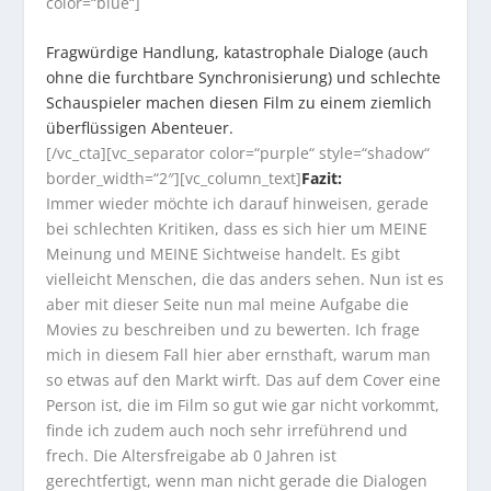
color=“blue“]
Fragwürdige Handlung, katastrophale Dialoge (auch
ohne die furchtbare Synchronisierung) und schlechte
Schauspieler machen diesen Film zu einem ziemlich
überflüssigen Abenteuer.
[/vc_cta][vc_separator color=“purple“ style=“shadow“
border_width=“2″][vc_column_text]
Fazit:
Immer wieder möchte ich darauf hinweisen, gerade
bei schlechten Kritiken, dass es sich hier um MEINE
Meinung und MEINE Sichtweise handelt. Es gibt
vielleicht Menschen, die das anders sehen. Nun ist es
aber mit dieser Seite nun mal meine Aufgabe die
Movies zu beschreiben und zu bewerten. Ich frage
mich in diesem Fall hier aber ernsthaft, warum man
so etwas auf den Markt wirft. Das auf dem Cover eine
Person ist, die im Film so gut wie gar nicht vorkommt,
finde ich zudem auch noch sehr irreführend und
frech. Die Altersfreigabe ab 0 Jahren ist
gerechtfertigt, wenn man nicht gerade die Dialogen