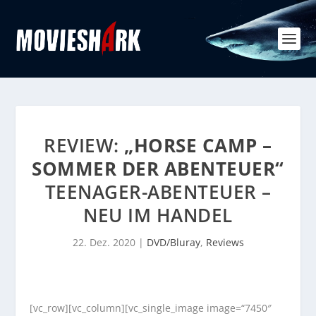
REVIEW:
„HORSE CAMP –
SOMMER DER ABENTEUER“
TEENAGER-ABENTEUER –
NEU IM HANDEL
22. Dez. 2020
|
DVD/Bluray
,
Reviews
[vc_row][vc_column][vc_single_image image=“7450″