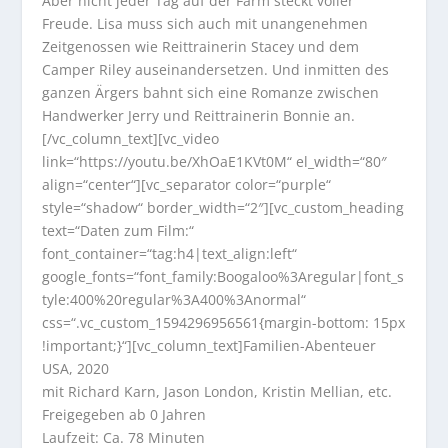
Aber nicht jeder Tag auf der Farm steckt voller
Freude. Lisa muss sich auch mit unangenehmen
Zeitgenossen wie Reittrainerin Stacey und dem
Camper Riley auseinandersetzen. Und inmitten des
ganzen Ärgers bahnt sich eine Romanze zwischen
Handwerker Jerry und Reittrainerin Bonnie an.
[/vc_column_text][vc_video
link=“https://youtu.be/XhOaE1KVt0M“ el_width=“80″
align=“center“][vc_separator color=“purple“
style=“shadow“ border_width=“2″][vc_custom_heading
text=“Daten zum Film:“
font_container=“tag:h4|text_align:left“
google_fonts=“font_family:Boogaloo%3Aregular|font_s
tyle:400%20regular%3A400%3Anormal“
css=“.vc_custom_1594296956561{margin-bottom: 15px
!important;}“][vc_column_text]Familien-Abenteuer
USA, 2020
mit Richard Karn, Jason London, Kristin Mellian, etc.
Freigegeben ab 0 Jahren
Laufzeit: Ca. 78 Minuten