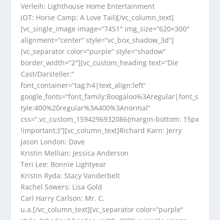
Verleih: Lighthouse Home Entertainment
(OT: Horse Camp: A Love Tail)[/vc_column_text]
[vc_single_image image=“7451″ img_size=“620×300″
alignment=“center“ style=“vc_box_shadow_3d“]
[vc_separator color=“purple“ style=“shadow“
border_width=“2″][vc_custom_heading text=“Die
Cast/Darsteller:“
font_container=“tag:h4|text_align:left“
google_fonts=“font_family:Boogaloo%3Aregular|font_s
tyle:400%20regular%3A400%3Anormal“
css=“.vc_custom_1594296932086{margin-bottom: 15px
!important;}“][vc_column_text]Richard Karn: Jerry
Jason London: Dave
Kristin Mellian: Jessica Anderson
Teri Lee: Bonnie Lightyear
Kristin Ryda: Stacy Vanderbelt
Rachel Sowers: Lisa Gold
Carl Harry Carlson: Mr. C.
u.a.[/vc_column_text][vc_separator color=“purple“