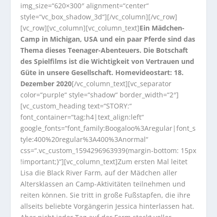
img_size=“620×300″ alignment=“center“
style=“vc_box_shadow_3d“][/vc_column][/vc_row]
[vc_row][vc_column][vc_column_text]
Ein Mädchen-
Camp in Michigan, USA und ein paar Pferde sind das
Thema dieses Teenager-Abenteuers. Die Botschaft
des Spielfilms ist die Wichtigkeit von Vertrauen und
Güte in unsere Gesellschaft. Homevideostart: 18.
Dezember 2020
[/vc_column_text][vc_separator
color=“purple“ style=“shadow“ border_width=“2″]
[vc_custom_heading text=“STORY:“
font_container=“tag:h4|text_align:left“
google_fonts=“font_family:Boogaloo%3Aregular|font_s
tyle:400%20regular%3A400%3Anormal“
css=“.vc_custom_1594296963939{margin-bottom: 15px
!important;}“][vc_column_text]Zum ersten Mal leitet
Lisa die Black River Farm, auf der Mädchen aller
Altersklassen an Camp-Aktivitäten teilnehmen und
reiten können. Sie tritt in große Fußstapfen, die ihre
allseits beliebte Vorgängerin Jessica hinterlassen hat.