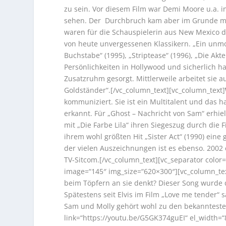
zu sein. Vor diesem Film war Demi Moore u.a. in
sehen. Der Durchbruch kam aber im Grunde mi
waren für die Schauspielerin aus New Mexico die
von heute unvergessenen Klassikern. „Ein unmor
Buchstabe“ (1995), „Striptease“ (1996), „Die Ak
Persönlichkeiten in Hollywood und sicherlich h
Zusatzruhm gesorgt. Mittlerweile arbeitet sie a
Goldständer“.[/vc_column_text][vc_column_text]
kommuniziert. Sie ist ein Multitalent und das 
erkannt. Für „Ghost – Nachricht von Sam“ erhiel
mit „Die Farbe Lila“ ihren Siegeszug durch die 
ihrem wohl größten Hit „Sister Act“ (1990) eine g
der vielen Auszeichnungen ist es ebenso. 2002
TV-Sitcom.[/vc_column_text][vc_separator color
image=“145″ img_size=“620×300″][vc_column_tex
beim Töpfern an sie denkt? Dieser Song wurde 
Spätestens seit Elvis im Film „Love me tender“
Sam und Molly gehört wohl zu den bekannteste
link=“https://youtu.be/G5GK374guEI“ el_width=“8