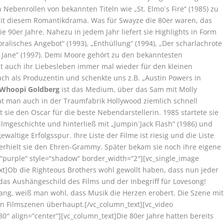
 Nebenrollen von bekannten Titeln wie „St. Elmo´s Fire“ (1985) zu
t diesem Romantikdrama. Was für Swayze die 80er waren, das
 90er Jahre. Nahezu in jedem Jahr liefert sie Highlights in Form
alisches Angebot“ (1993), „Enthüllung“ (1994), „Der scharlachrote
te Jane“ (1997). Demi Moore gehört zu den bekanntesten
at auch ihr Liebesleben immer mal wieder für den kleinen
uch als Produzentin und schenkte uns z.B. „Austin Powers in
Whoopi Goldberg
ist das Medium, über das Sam mit Molly
hat man auch in der Traumfabrik Hollywood ziemlich schnell
t sie den Oscar für die beste Nebendarstellerin. 1985 startete sie
Filmgeschichte und hinterließ mit „Jumpin´Jack Flash“ (1986) und
ewaltige Erfolgsspur. Ihre Liste der Filme ist riesig und die Liste
 erhielt sie den Ehren-Grammy. Später bekam sie noch ihre eigene
=“purple“ style=“shadow“ border_width=“2″][vc_single_image
t]Ob die Righteous Brothers wohl gewollt haben, dass nun jeder
das Aushängeschild des Films und der Inbegriff für Lovesong!
 sang, weiß man wohl, dass Musik die Herzen erobert. Die Szene mit
n Filmszenen überhaupt.[/vc_column_text][vc_video
0″ align=“center“][vc_column_text]Die 80er Jahre hatten bereits