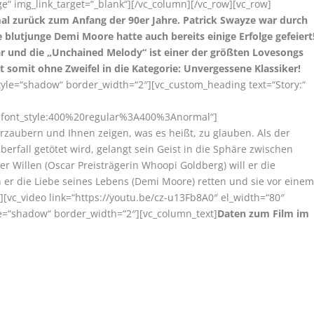
e“ img_link_target=“_blank“][/vc_column][/vc_row][vc_row]
al zurück zum Anfang der 90er Jahre. Patrick Swayze war durch
blutjunge Demi Moore hatte auch bereits einige Erfolge gefeiert
r und die „Unchained Melody“ ist einer der größten Lovesongs
 somit ohne Zweifel in die Kategorie: Unvergessene Klassiker!
style=“shadow“ border_width=“2″][vc_custom_heading text=“Story:“
r|font_style:400%20regular%3A400%3Anormal“]
rzaubern und Ihnen zeigen, was es heißt, zu glauben. Als der
erfall getötet wird, gelangt sein Geist in die Sphäre zwischen
er Willen (Oscar Preisträgerin Whoopi Goldberg) will er die
er die Liebe seines Lebens (Demi Moore) retten und sie vor eine
[vc_video link=“https://youtu.be/cz-u13Fb8A0″ el_width=“80″
yle=“shadow“ border_width=“2″][vc_column_text]
Daten zum Film im