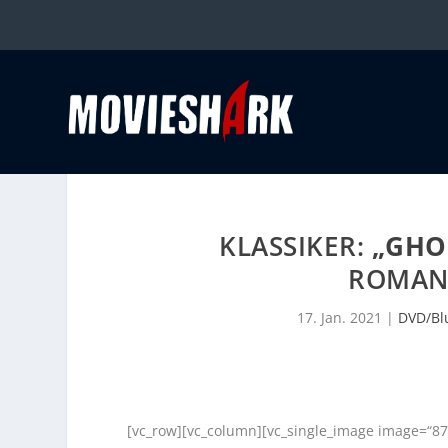
KLASSIKER:
„GHO
ROMANT
17. Jan. 2021
|
DVD/Bl
[vc_row][vc_column][vc_single_image image=“87