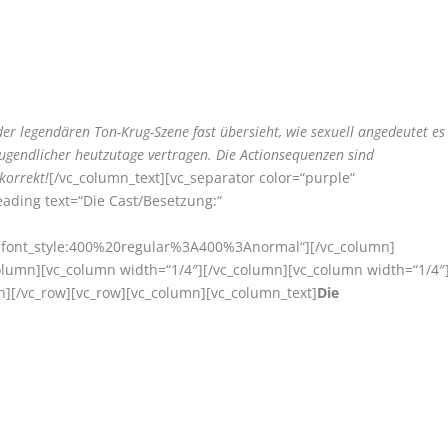
der legendären Ton-Krug-Szene fast übersieht, wie sexuell angedeutet es
r Jugendlicher heutzutage vertragen. Die Actionsequenzen sind
korrekt!
[/vc_column_text][vc_separator color=“purple“
ading text=“Die Cast/Besetzung:“
r|font_style:400%20regular%3A400%3Anormal“][/vc_column]
column][vc_column width=“1/4″][/vc_column][vc_column width=“1/4″
n][/vc_row][vc_row][vc_column][vc_column_text]
Die