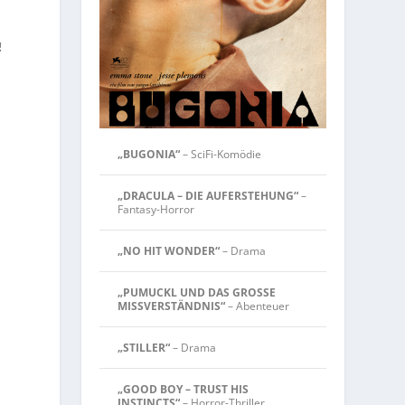
!
„BUGONIA“
– SciFi-Komödie
„DRACULA – DIE AUFERSTEHUNG“
–
Fantasy-Horror
m
„NO HIT WONDER“
– Drama
„PUMUCKL UND DAS GROSSE
MISSVERSTÄNDNIS“
– Abenteuer
„STILLER“
– Drama
„GOOD BOY – TRUST HIS
INSTINCTS“
– Horror-Thriller