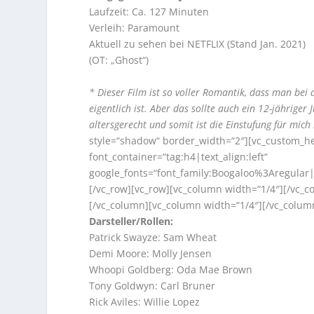
Laufzeit: Ca. 127 Minuten
Verleih: Paramount
Aktuell zu sehen bei NETFLIX (Stand Jan. 2021)
(OT: „Ghost“)
* Dieser Film ist so voller Romantik, dass man bei 
eigentlich ist. Aber das sollte auch ein 12-jährige
altersgerecht und somit ist die Einstufung für mich 
style=“shadow“ border_width=“2″][vc_custom_he
font_container=“tag:h4|text_align:left“
google_fonts=“font_family:Boogaloo%3Aregula
[/vc_row][vc_row][vc_column width=“1/4″][/vc_
[/vc_column][vc_column width=“1/4″][/vc_colum
Darsteller/Rollen:
Patrick Swayze: Sam Wheat
Demi Moore: Molly Jensen
Whoopi Goldberg: Oda Mae Brown
Tony Goldwyn: Carl Bruner
Rick Aviles: Willie Lopez