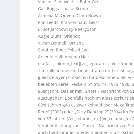
Vincent Schiavelli: U-Bahn-Geist
Gail Boggs: Louise Brown
Armelia McQueen: Clara Brown
Phil Leeds: Krankenhaus-Geist
Bruce Jarchow: Lyle Ferguson
Augie Blunt: Orlando
Vivian Bonnell: Ortisha
Stephen Root: Polizei Sgt.
Arsenio Hall: Arsenio Hall
u.a.[/vc_column_text][vc_separator color=“mulle
Titelrolle in diesem Liebesdrama und er ist so
gleichzeitigem Entsetzen hinbekommen, als er si
beliebten Serie „Fackeln im Sturm (1985-1986) 
80er Jahre. Das er mit „Ghost – Nachricht von S
auszugehen. Ebenfalls hoch im Klassikerkurs si
00er Jahren gab es zwar keine dieser Megafilme
Reno“ (2002) oder „Dirty Dancing 2“ (2004) im
von 57 Jahren.[/vc_column_text][vc_column_text
Veröffentlichung von „Ghost – Nachricht von Sam
auch heute immer wieder zugeben muss, schein