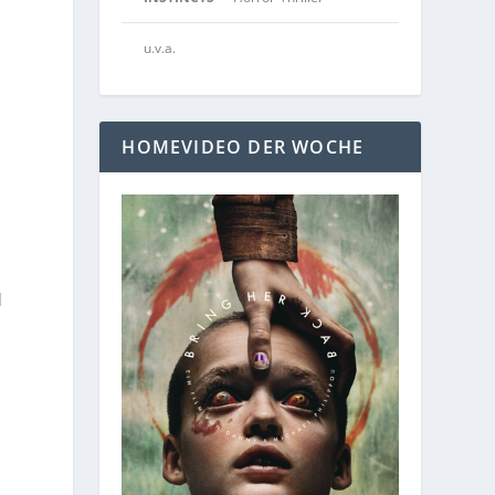
u.v.a.
HOMEVIDEO DER WOCHE
]