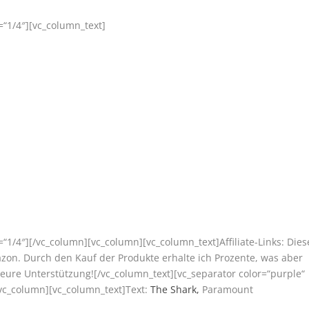
“1/4″][vc_column_text]
“1/4″][/vc_column][vc_column][vc_column_text]Affiliate-Links: Dies
azon. Durch den Kauf der Produkte erhalte ich Prozente, was aber
 eure Unterstützung![/vc_column_text][vc_separator color=“purple“
vc_column][vc_column_text]Text:
The Shark,
Paramount