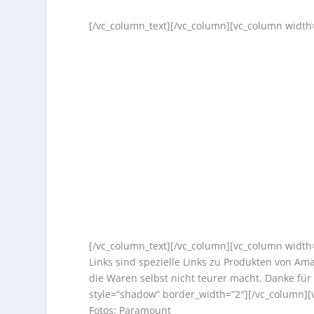
[/vc_column_text][/vc_column][vc_column width=
[/vc_column_text][/vc_column][vc_column width=
Links sind spezielle Links zu Produkten von Am
die Waren selbst nicht teurer macht. Danke für
style=“shadow“ border_width=“2″][/vc_column][
Fotos: Paramount