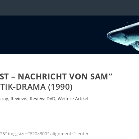
ST – NACHRICHT VON SAM“
IK-DRAMA (1990)
uray
,
Reviews
,
ReviewsDVD
,
Weitere Artikel
25″ img_size=“620×300″ alignment=“center“