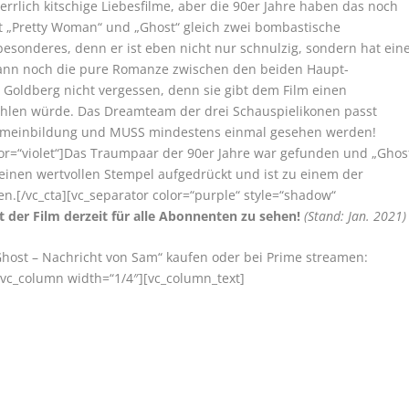
herrlich kitschige Liebesfilme, aber die 90er Jahre haben das noch
t „Pretty Woman“ und „Ghost“ gleich zwei bombastische
s besonderes, denn er ist eben nicht nur schnulzig, sondern hat ein
 dann noch die pure Romanze zwischen den beiden Haupt-
 Goldberg nicht vergessen, denn sie gibt dem Film einen
hlen würde. Das Dreamteam der drei Schauspielikonen passt
lgemeinbildung und MUSS mindestens einmal gesehen werden!
olor=“violet“]Das Traumpaar der 90er Jahre war gefunden und „Ghos
 einen wertvollen Stempel aufgedrückt und ist zu einem der
n.[/vc_cta][vc_separator color=“purple“ style=“shadow“
t der Film derzeit für alle Abonnenten zu sehen!
(Stand: Jan. 2021)
 „Ghost – Nachricht von Sam“ kaufen oder bei Prime streamen:
[vc_column width=“1/4″][vc_column_text]