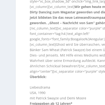
style=“vc_box_shadow_3d“ onclick=“img_link_larg
[vc_column][vc_column_text]
Wir gehen heute m
Dirty Dancing zum Megastar geworden und die 
Jetzt bildeten Sie das neue Leinwandtraumpaa
geworden. „Ghost – Nachricht von Sam“ gehört
[/vc_column_text][vc_separator color=“purple“ 
font_container=“tag:h4|text_align:left“
google_fonts=“font_family:Boogaloo%3Aregula
[vc_column_text]Ghost wird Sie überraschen, ve
Bänker Sam Wheat (Patrick Swayze) bei einem Üb
Dies- und Jenseits. Mit Hilfe eines Mediums wid
Wahrheit über seine Ermordung aufdeckt. Kann 
ähnlichen Schicksal bewahren?[/vc_column_text]
align=“center“][vc_separator color=“purple“ st
Überblick:
Liebesdrama
USA, 1990
mit Patrick Swayze und Demi Moore
Freigegeben ab 12 Jahren*