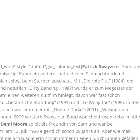
d_wine“ style=“dotted“][vc_column_text]
Patrick Swayze
ist Sam, di
 großartig! Kaum ein anderer hätte diesen Schmachtblick mit
ch selbst beim Sterben zuschaut. Mit „Die rote Flut“ (1984), der
und natürlich „Dirty Dancing“ (1987) wurde er zum Megastar der
am“ einen weiteren Kultfilm hinlegt, davon war fast schon
nd „Gefährliche Brandung“ (1991) und „To Wong foo“ (1995). In den
, doch war er immer mit „Donnie Darko“ (2001), „Waking up in
 Rennen. 2009 verstarb Swayze an Bauchspeicheldrüsenkrebs im Alte
]
Demi Moore
spielt die Freundin von Sam und war bei
“ am 13. Juli 1990 eigentlich schon 28 Jahre alt. Aber wie man
t die Schauspielerin schon immer in einen Jungbrunnen gefallen