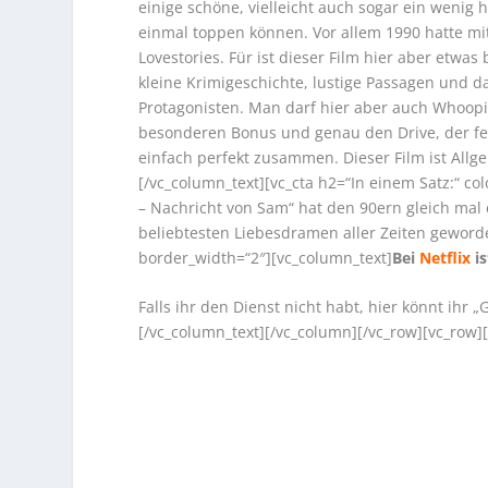
einige schöne, vielleicht auch sogar ein wenig 
einmal toppen können. Vor allem 1990 hatte mi
Lovestories. Für ist dieser Film hier aber etwa
kleine Krimigeschichte, lustige Passagen und
Protagonisten. Man darf hier aber auch Whoopi
besonderen Bonus und genau den Drive, der fe
einfach perfekt zusammen. Dieser Film ist Al
[/vc_column_text][vc_cta h2=“In einem Satz:“ c
– Nachricht von Sam“ hat den 90ern gleich mal
beliebtesten Liebesdramen aller Zeiten geworde
border_width=“2″][vc_column_text]
Bei
Netflix
is
Falls ihr den Dienst nicht habt, hier könnt ihr
[/vc_column_text][/vc_column][/vc_row][vc_row]