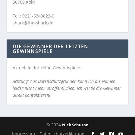
50769 Köln
Tel.: 0221-5343822-0
shark@the-shark.de
DIE GEWINNER DER LETZTEN
GEWINNSPIELE
Aktuell leider keine Gewinnspiele
Achtung: Aus Datenschutzgründen kann ich die Namen
leider nicht mehr veröffentlichen. Ich werde die Gewinner
direkt kontaktieren!
© 2024
Nick Schuran
Impressum
Datenschutzerklärung