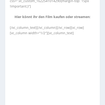
css=“.vc_custom_1622541014290{margin-top: 15px
!important;}“]
Hier könnt ihr den Film kaufen oder streamen:
[/vc_column_text][/vc_column][/vc_row][vc_row]
[vc_column width=“1/2″][vc_column_text]