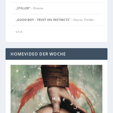
„STILLER“
– Drama
„GOOD BOY – TRUST HIS INSTINCTS“
– Horror-Thriller
u.v.a.
HOMEVIDEO DER WOCHE