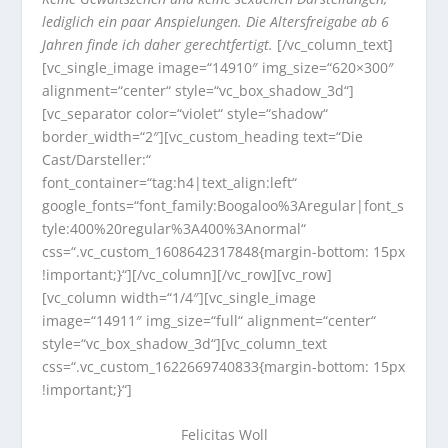
lediglich ein paar Anspielungen. Die Altersfreigabe ab 6
Jahren finde ich daher gerechtfertigt.
[/vc_column_text]
[vc_single_image image=“14910″ img_size=“620×300″
alignment=“center“ style=“vc_box_shadow_3d“]
[vc_separator color=“violet“ style=“shadow“
border_width=“2″][vc_custom_heading text=“Die
Cast/Darsteller:“
font_container=“tag:h4|text_align:left“
google_fonts=“font_family:Boogaloo%3Aregular|font_s
tyle:400%20regular%3A400%3Anormal“
css=“.vc_custom_1608642317848{margin-bottom: 15px
!important;}“][/vc_column][/vc_row][vc_row]
[vc_column width=“1/4″][vc_single_image
image=“14911″ img_size=“full“ alignment=“center“
style=“vc_box_shadow_3d“][vc_column_text
css=“.vc_custom_1622669740833{margin-bottom: 15px
!important;}“]
Felicitas Woll