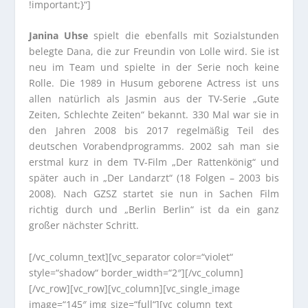
!important;}“]
Janina Uhse
spielt die ebenfalls mit Sozialstunden
belegte Dana, die zur Freundin von Lolle wird. Sie ist
neu im Team und spielte in der Serie noch keine
Rolle. Die 1989 in Husum geborene Actress ist uns
allen natürlich als Jasmin aus der TV-Serie „Gute
Zeiten, Schlechte Zeiten“ bekannt. 330 Mal war sie in
den Jahren 2008 bis 2017 regelmäßig Teil des
deutschen Vorabendprogramms. 2002 sah man sie
erstmal kurz in dem TV-Film „Der Rattenkönig“ und
später auch in „Der Landarzt“ (18 Folgen – 2003 bis
2008). Nach GZSZ startet sie nun in Sachen Film
richtig durch und „Berlin Berlin“ ist da ein ganz
großer nächster Schritt.
[/vc_column_text][vc_separator color=“violet“
style=“shadow“ border_width=“2″][/vc_column]
[/vc_row][vc_row][vc_column][vc_single_image
image=“145″ img_size=“full“][vc_column_text