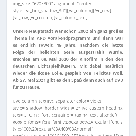
img_size=“620×300″ alignment=“center“
style=“vc_box_shadow_3d“][/vc_column][/vc_row]
[vc_row][vc_column][vc_column_text]
Unsere Hauptstadt war schon 2002 ein ganz großes
Thema im ARD Vorabendprogramm und dann war
es endlich soweit. 15 Jahre, nachdem die letzte
Folge der beliebten Serie ausgestrahlt wurde,
erschien am 08. Mai 2020 der Kinofilm in den den
deutschen Lichtspielhäusern. Mit dabei natürlich
wieder die Ikone Lolle, gespielt von Felicitas Woll.
Ab 27. Mai 2021 gibt es den Spaß dann auch auf DVD
für zu Hause.
[/vc_column_text][vc_separator color=“violet“
style=“shadow“ border_width=“2″][vc_custom_heading
text=“STORY:“ font_container=“tag:h4|text_align:left“
google_fonts=“font_family:Boogaloo%3Aregular|font_s
tyle:400%20regular%3A400%3Anormal“
css=“.vc_custom_1608645001353{margin-bottom: 15px