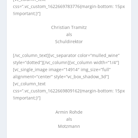
css=“.vc_custom_1622669783776{margin-bottom: 15px
!important;}“]
Christian Tramitz
als
Schuldirektor
[/vc_column_text][vc_separator color=“mulled_wine“
style=“dotted“][/vc_column][vc_column width=“1/4″]
[vc_single_image image=“14914″ img_size=“full“
alignment=“center“ style=“vc_box_shadow_3d“]
[vc_column_text
css=“.vc_custom_1622669809162{margin-bottom: 15px
!important;}“]
Armin Rohde
als
Motzmann