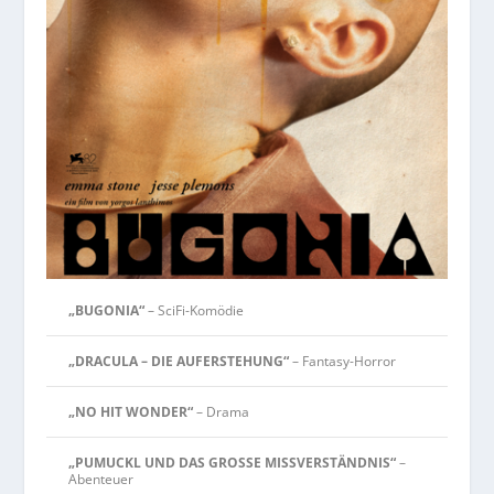
„BUGONIA“
– SciFi-Komödie
„DRACULA – DIE AUFERSTEHUNG“
– Fantasy-Horror
„NO HIT WONDER“
– Drama
„PUMUCKL UND DAS GROSSE MISSVERSTÄNDNIS“
–
Abenteuer