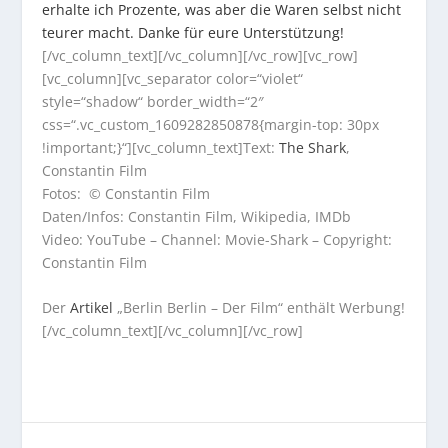
erhalte ich Prozente, was aber die Waren selbst nicht
teurer macht. Danke für eure Unterstützung!
[/vc_column_text][/vc_column][/vc_row][vc_row]
[vc_column][vc_separator color=“violet“
style=“shadow“ border_width=“2″
css=“.vc_custom_1609282850878{margin-top: 30px
!important;}“][vc_column_text]Text:
The Shark
,
Constantin Film
Fotos: © Constantin Film
Daten/Infos: Constantin Film, Wikipedia, IMDb
Video: YouTube – Channel: Movie-Shark – Copyright:
Constantin Film
Der
Artikel
„Berlin Berlin – Der Film“ enthält Werbung!
[/vc_column_text][/vc_column][/vc_row]