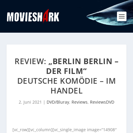
REVIEW:
„BERLIN BERLIN –
DER FILM“
DEUTSCHE KOMÖDIE – IM
HANDEL
2. Juni 2021
|
DVD/Bluray
,
Reviews
,
ReviewsDVD
[vc_row][vc_column][vc_single_image image=“14908″