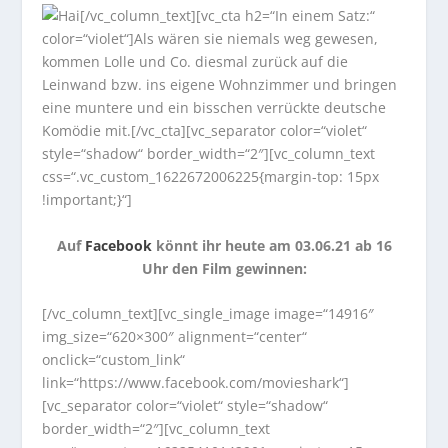
[/vc_column_text][vc_cta h2=“In einem Satz:“
color=“violet“]Als wären sie niemals weg gewesen,
kommen Lolle und Co. diesmal zurück auf die
Leinwand bzw. ins eigene Wohnzimmer und bringen
eine muntere und ein bisschen verrückte deutsche
Komödie mit.[/vc_cta][vc_separator color=“violet“
style=“shadow“ border_width=“2″][vc_column_text
css=“.vc_custom_1622672006225{margin-top: 15px
!important;}“]
Auf
Facebook
könnt ihr heute am 03.06.21 ab 16
Uhr den Film gewinnen:
[/vc_column_text][vc_single_image image=“14916″
img_size=“620×300″ alignment=“center“
onclick=“custom_link“
link=“https://www.facebook.com/movieshark“]
[vc_separator color=“violet“ style=“shadow“
border_width=“2″][vc_column_text