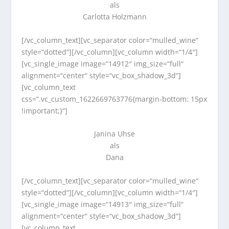
als
Carlotta Holzmann
[/vc_column_text][vc_separator color=“mulled_wine“
style=“dotted“][/vc_column][vc_column width=“1/4″]
[vc_single_image image=“14912″ img_size=“full“
alignment=“center“ style=“vc_box_shadow_3d“]
[vc_column_text
css=“.vc_custom_1622669763776{margin-bottom: 15px
!important;}“]
Janina Uhse
als
Dana
[/vc_column_text][vc_separator color=“mulled_wine“
style=“dotted“][/vc_column][vc_column width=“1/4″]
[vc_single_image image=“14913″ img_size=“full“
alignment=“center“ style=“vc_box_shadow_3d“]
[vc_column_text