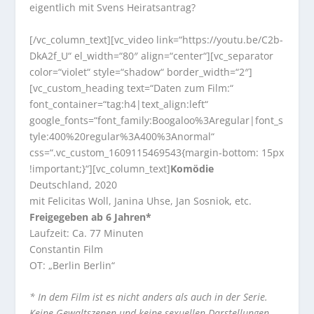
eigentlich mit Svens Heiratsantrag?
[/vc_column_text][vc_video link=“https://youtu.be/C2b-
DkA2f_U“ el_width=“80″ align=“center“][vc_separator
color=“violet“ style=“shadow“ border_width=“2″]
[vc_custom_heading text=“Daten zum Film:“
font_container=“tag:h4|text_align:left“
google_fonts=“font_family:Boogaloo%3Aregular|font_s
tyle:400%20regular%3A400%3Anormal“
css=“.vc_custom_1609115469543{margin-bottom: 15px
!important;}“][vc_column_text]
Komödie
Deutschland, 2020
mit Felicitas Woll, Janina Uhse, Jan Sosniok, etc.
Freigegeben ab 6 Jahren*
Laufzeit: Ca. 77 Minuten
Constantin Film
OT: „Berlin Berlin“
* In dem Film ist es nicht anders als auch in der Serie.
Keine Gewaltszenen und keine sexuellen Darstellungen,