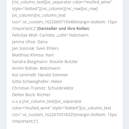
[/vc_column_text][vc_separator color=“mulled_wine“
style=“dotted“][/vc_column][/vc_row][vc_row]
[vc_column][vc_column_text
css=“.vc_custom_1622669719348{margin-bottom: 15px
!important;}“]
Darsteller und ihre Rollen:
Felicitas Woll: Carlotta „Lolle“ Holzmann
Janina Uhse: Dana
Jan Sosniok: Sven Ehlers
Matthias Klimsa: Hart
Sandra Borgmann: Rosalie Butzke
Armin Rohde: Motzmann
Kai Lentrodt: Harald Sommer
Gitta Schweighöfer: Helen
Christian Tramitz: Schuldirektor
Detlev Buck: Richter
u.v.a.[/vc_column_text][vc_separator
color=“mulled_wine“ style=“dotted“][vc_column_text
css=“.vc_custom_1622670318325{margin-bottom: 15px
!important;}“]