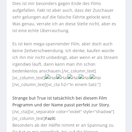
Dies ist mir besonders gegen Ende des Films
aufgefallen. Fakt ist aber auch, dass der Zuschauer
sehr gelungen auf die falsche Fährte gelockt wird.
Was genau, verrate ich an diese Stelle nicht, aber es
ist eine echte Überraschung.
Es ist kein mega-spannender Film, aber doch auch
keine Zeitverschwendung. Ich denke, kaufen würde
ich ihn mir nicht unbedingt, aber wenn er als Stream
irgendwo läuft, dann kann man ihn schon
bedenkenlos anschauen.[/vc_column_text]
[vc_column_text]
[/vc_column_text][vc_cta h2=“In einem Satz:“]
Strange but True ist tatsächlich bei diesem Film
Programm und der Name passt perfekt zur Story.
[/vc_cta][vc_separator color=“violet“ style=“shadow“]
[vc_column_text]
Fazit:
Besonders ab der Hälfte nimmt er an Spannung zu.
Da hat er mir eigentlich, bis auf die kleinen