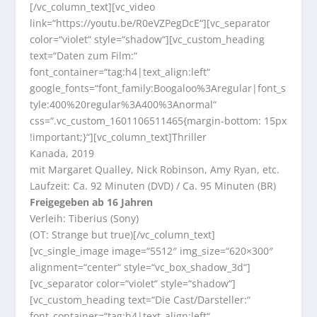
[/vc_column_text][vc_video
link=“https://youtu.be/R0eVZPegDcE“][vc_separator
color=“violet“ style=“shadow“][vc_custom_heading
text=“Daten zum Film:“
font_container=“tag:h4|text_align:left“
google_fonts=“font_family:Boogaloo%3Aregular|font_s
tyle:400%20regular%3A400%3Anormal“
css=“.vc_custom_1601106511465{margin-bottom: 15px
!important;}“][vc_column_text]Thriller
Kanada, 2019
mit Margaret Qualley, Nick Robinson, Amy Ryan, etc.
Laufzeit: Ca. 92 Minuten (DVD) / Ca. 95 Minuten (BR)
Freigegeben ab 16 Jahren
Verleih: Tiberius (Sony)
(OT: Strange but true)[/vc_column_text]
[vc_single_image image=“5512″ img_size=“620×300″
alignment=“center“ style=“vc_box_shadow_3d“]
[vc_separator color=“violet“ style=“shadow“]
[vc_custom_heading text=“Die Cast/Darsteller:“
font_container=“tag:h4|text_align:left“