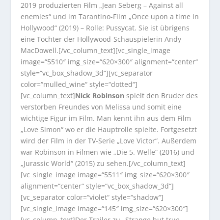
2019 produzierten Film „Jean Seberg – Against all
enemies“ und im Tarantino-Film „Once upon a time in
Hollywood“ (2019) – Rolle: Pussycat. Sie ist übrigens
eine Tochter der Hollywood-Schauspielerin Andy
MacDowell.[/vc_column_text][vc_single_image
image=“5510″ img_size=“620×300″ alignment=“center“
style=“vc_box_shadow_3d“][vc_separator
color=“mulled_wine“ style=“dotted“]
[vc_column_text]
Nick Robinson
spielt den Bruder des
verstorben Freundes von Melissa und somit eine
wichtige Figur im Film. Man kennt ihn aus dem Film
„Love Simon“ wo er die Hauptrolle spielte. Fortgesetzt
wird der Film in der TV-Serie „Love Victor“. Außerdem
war Robinson in Filmen wie „Die 5. Welle“ (2016) und
„Jurassic World“ (2015) zu sehen.[/vc_column_text]
[vc_single_image image=“5511″ img_size=“620×300″
alignment=“center“ style=“vc_box_shadow_3d“]
[vc_separator color=“violet“ style=“shadow“]
[vc_single_image image=“145″ img_size=“620×300″]
[vc_column_text]Der Trailer zu „Strange but true –