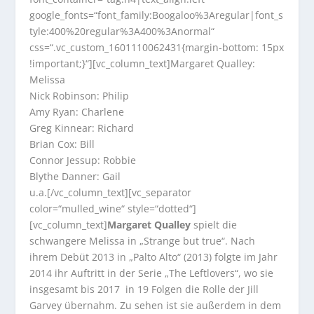
google_fonts=“font_family:Boogaloo%3Aregular|font_s
tyle:400%20regular%3A400%3Anormal“
css=“.vc_custom_1601110062431{margin-bottom: 15px
!important;}“][vc_column_text]Margaret Qualley:
Melissa
Nick Robinson: Philip
Amy Ryan: Charlene
Greg Kinnear: Richard
Brian Cox: Bill
Connor Jessup: Robbie
Blythe Danner: Gail
u.a.[/vc_column_text][vc_separator
color=“mulled_wine“ style=“dotted“]
[vc_column_text]
Margaret Qualley
spielt die
schwangere Melissa in „Strange but true“. Nach
ihrem Debüt 2013 in „Palto Alto“ (2013) folgte im Jahr
2014 ihr Auftritt in der Serie „The Leftlovers“, wo sie
insgesamt bis 2017 in 19 Folgen die Rolle der Jill
Garvey übernahm. Zu sehen ist sie außerdem in dem