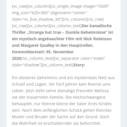
[vc_row][vc_column][vc_single_image image=“5509″
img_size=“620×300″ alignment=“center“
style=“vc_box_shadow_3d“][/vc_column][/vc_row]
[vc_row][vc_column][vc_column_text]
Der kanadische
Thriller „Strange but true – Dunkle Geheimnisse“ ist
ein mystisch angehauchter Film mit Nick Robinson
und Margaret Qualley in den Hauptrollen.
Homevideostart: 05. November
2020
[/vc_column_text][vc_separator color=“violet“
style=“shadow“][vc_column_text]
Story:
Ein düsteres Geheimnis und ein mysteriöses Netz aus
Schuld und Lügen. Vor fünf Jahren kam Ronnie ums
Leben. Jetzt steht seine damalige Freundin Melissa
vor der trauernden Familie. Die Hochschwangere
behauptet, nur Ronnie könne der Vater ihres Kindes
sein. Nach dem anfänglichen Schock gehen Ronnies
Mutter und Bruder der Sache auf den Grund. Doch
die Wahrheit ist erschütternder als befürchtet.