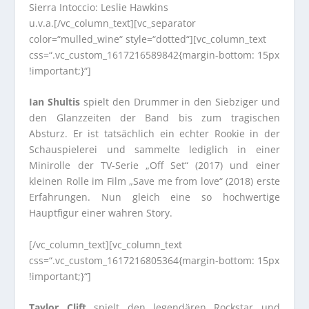
Sierra Intoccio: Leslie Hawkins
u.v.a.[/vc_column_text][vc_separator
color=“mulled_wine“ style=“dotted“][vc_column_text
css=“.vc_custom_1617216589842{margin-bottom: 15px
!important;}“]
Ian Shultis
spielt den Drummer in den Siebziger und
den Glanzzeiten der Band bis zum tragischen
Absturz. Er ist tatsächlich ein echter Rookie in der
Schauspielerei und sammelte lediglich in einer
Minirolle der TV-Serie „Off Set“ (2017) und einer
kleinen Rolle im Film „Save me from love“ (2018) erste
Erfahrungen. Nun gleich eine so hochwertige
Hauptfigur einer wahren Story.
[/vc_column_text][vc_column_text
css=“.vc_custom_1617216805364{margin-bottom: 15px
!important;}“]
Taylor Clift
spielt den legendären Rockstar und