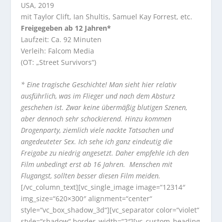
USA, 2019
mit Taylor Clift, Ian Shultis, Samuel Kay Forrest, etc.
Freigegeben ab 12 Jahren*
Laufzeit: Ca. 92 Minuten
Verleih: Falcom Media
(OT: „Street Survivors“)
* Eine tragische Geschichte! Man sieht hier relativ
ausführlich, was im Flieger und nach dem Absturz
geschehen ist. Zwar keine übermäßig blutigen Szenen,
aber dennoch sehr schockierend. Hinzu kommen
Drogenparty, ziemlich viele nackte Tatsachen und
angedeuteter Sex. Ich sehe ich ganz eindeutig die
Freigabe zu niedrig angesetzt. Daher empfehle ich den
Film unbedingt erst ab 16 Jahren. Menschen mit
Flugangst, sollten besser diesen Film meiden.
[/vc_column_text][vc_single_image image=“12314″
img_size=“620×300″ alignment=“center“
style=“vc_box_shadow_3d“][vc_separator color=“violet“
style=“shadow“ border_width=“2″][vc_custom_heading