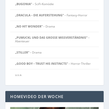
„BUGONIA“
– SciFi-Komödie
„DRACULA – DIE AUFERSTEHUNG“
– Fantasy-Horror
„NO HIT WONDER“
– Drama
„PUMUCKL UND DAS GROSSE MISSVERSTÄNDNIS“
–
Abenteuer
„STILLER“
– Drama
„GOOD BOY – TRUST HIS INSTINCTS“
– Horror-Thriller
u.v.a.
HOMEVIDEO DER WOCHE