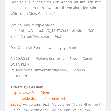
Gast sein. Die begleitet den Abend musikalisch mit
Songs aus dem Film sowie aus ihrem aktuellen Album
„Wir rufen Dich, Galaktika“.
[/vc_column_text][vc_video
link=“https://youtu.be/OJ1SLFRCooU“ el_width=“80″
align=“center“][vc_column_text]
Das Open Air Event ist wie folgt geplant:
Ab 20:30 Uhr – Kleines Konzert von Special Guest
DOTA KEHR
im Anschluss Filmvorführung von „SOMMER-
REBELLEN“
Tickets gibt es hier:
https://www.freiluftkino-
hasenheide.de/filme/sommer-rebellen-
22086/
[/vc_column_text][/vc_column][/vc_row][vc_row]
[vc_column width=“1/4″][/vc_column][vc_column