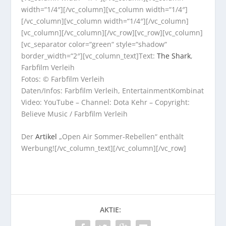
width=“1/4″][/vc_column][vc_column width=“1/4″]
[/vc_column][vc_column width=“1/4″][/vc_column]
[vc_column][/vc_column][/vc_row][vc_row][vc_column]
[vc_separator color=“green“ style=“shadow“
border_width=“2″][vc_column_text]Text:
The Shark
,
Farbfilm Verleih
Fotos: © Farbfilm Verleih
Daten/Infos: Farbfilm Verleih, EntertainmentKombinat
Video: YouTube – Channel: Dota Kehr – Copyright:
Believe Music / Farbfilm Verleih
Der
Artikel
„Open Air Sommer-Rebellen“ enthält
Werbung![/vc_column_text][/vc_column][/vc_row]
AKTIE: