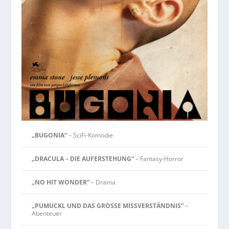
„BUGONIA“
– SciFi-Komödie
„DRACULA – DIE AUFERSTEHUNG“
– Fantasy-Horror
„NO HIT WONDER“
– Drama
„PUMUCKL UND DAS GROSSE MISSVERSTÄNDNIS“
–
Abenteuer