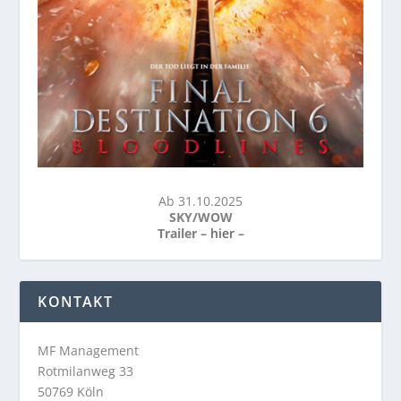
Ab 31.10.2025
SKY/WOW
Trailer –
hier
–
KONTAKT
MF Management
Rotmilanweg 33
50769 Köln