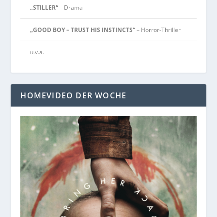
„STILLER“
– Drama
„GOOD BOY – TRUST HIS INSTINCTS“
– Horror-Thriller
u.v.a.
HOMEVIDEO DER WOCHE