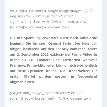
[vc_row][vc_column][vc_single_image image=“17227″
img_size=“620×300″ alignment=“center“
style=“vc_box_shadow_3d“][/vc_column][/vc_row]
[vc_row][vc_column][vc_column_text]
Die mit Spannung erwartete Reise nach Mittelerde
beginnt! Die Amazon Original Serie „Der Herr der
Ringe“, basierend auf den Fantasy-Romanen, feiert
am 2. September 2022 exklusiv bei Prime Video in
mehr als 240 Ländern und Territorien weltweit
Prämiere. Prime-Mitglieder können sich wöchentlich
auf neue Episoden freuen. Die Dreharbeiten zur
ersten Staffel wurden gestern in Neuseeland
abgeschlossen.
[/vc_column_text][vc_separator color=“orange“
style=“shadow“ border_width=“2″][vc_column_text]