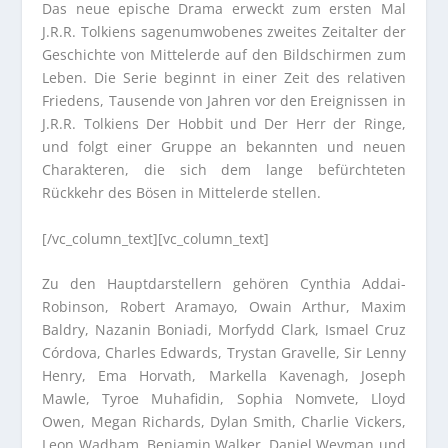
Das neue epische Drama erweckt zum ersten Mal
J.R.R. Tolkiens sagenumwobenes zweites Zeitalter der
Geschichte von Mittelerde auf den Bildschirmen zum
Leben. Die Serie beginnt in einer Zeit des relativen
Friedens, Tausende von Jahren vor den Ereignissen in
J.R.R. Tolkiens Der Hobbit und Der Herr der Ringe,
und folgt einer Gruppe an bekannten und neuen
Charakteren, die sich dem lange befürchteten
Rückkehr des Bösen in Mittelerde stellen.
[/vc_column_text][vc_column_text]
Zu den Hauptdarstellern gehören Cynthia Addai-
Robinson, Robert Aramayo, Owain Arthur, Maxim
Baldry, Nazanin Boniadi, Morfydd Clark, Ismael Cruz
Córdova, Charles Edwards, Trystan Gravelle, Sir Lenny
Henry, Ema Horvath, Markella Kavenagh, Joseph
Mawle, Tyroe Muhafidin, Sophia Nomvete, Lloyd
Owen, Megan Richards, Dylan Smith, Charlie Vickers,
Leon Wadham, Benjamin Walker, Daniel Weyman und