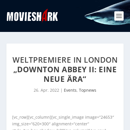
WELTPREMIERE IN LONDON
„DOWNTON ABBEY II: EINE
NEUE ÄRA“
26. Apr. 2022
|
Events
,
Topnews
[vc_row][vc_column][vc_single_image image=“24653″
img_size=“620×300″ alignment=“center“