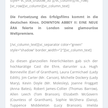
style=“vc_box_shadow_3d“][/vc_column][/vc_row]
[vc_row][vc_column][vc_column_text]
Die Fortsetzung des Erfolgsfilms kommt in die
deutschen Kinos. DOWNTON ABBEY II: EINE NEUE
ÄRA feierte in London seine glamouröse
Weltpremiere.
[/vc_column_text][vc_separator color=“green“
style=“shadow“ border_width=“2″][vc_column_text]
Zu diesen glanzvollen Feierlichkeiten gab sich der
hochkarätige Cast die Ehre, darunter u.a. Hugh
Bonneville (Earl of Grantham), Laura Carmichael (Lady
Edith), Jim Carter (Mr. Carson), Michelle Dockery (Lady
Mary), Kevin Doyle (Mr. Molesley), Joanne Froggatt
(Anna Bates), Robert James-Collier (Thomas Barrow),
Allen Leech (Tom Branson), Elizabeth McGovern
(Countess of Grantham), Sophie McShera (Daisy),
Tuppence Middeleton (Lucy Branson), Imelda