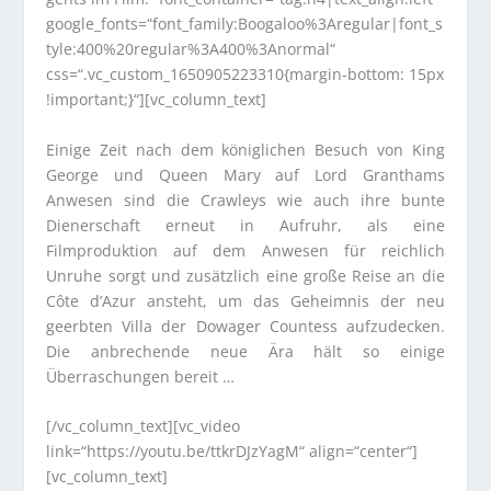
google_fonts=“font_family:Boogaloo%3Aregular|font_s
tyle:400%20regular%3A400%3Anormal“
css=“.vc_custom_1650905223310{margin-bottom: 15px
!important;}“][vc_column_text]
Einige Zeit nach dem königlichen Besuch von King
George und Queen Mary auf Lord Granthams
Anwesen sind die Crawleys wie auch ihre bunte
Dienerschaft erneut in Aufruhr, als eine
Filmproduktion auf dem Anwesen für reichlich
Unruhe sorgt und zusätzlich eine große Reise an die
Côte d’Azur ansteht, um das Geheimnis der neu
geerbten Villa der Dowager Countess aufzudecken.
Die anbrechende neue Ära hält so einige
Überraschungen bereit …
[/vc_column_text][vc_video
link=“https://youtu.be/ttkrDJzYagM“ align=“center“]
[vc_column_text]