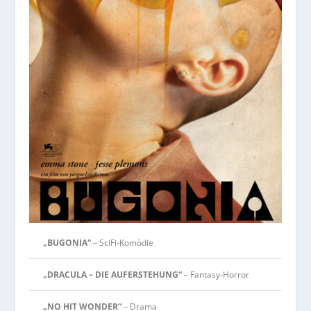
„BUGONIA“
– SciFi-Komödie
„DRACULA – DIE AUFERSTEHUNG“
– Fantasy-Horror
„NO HIT WONDER“
– Drama