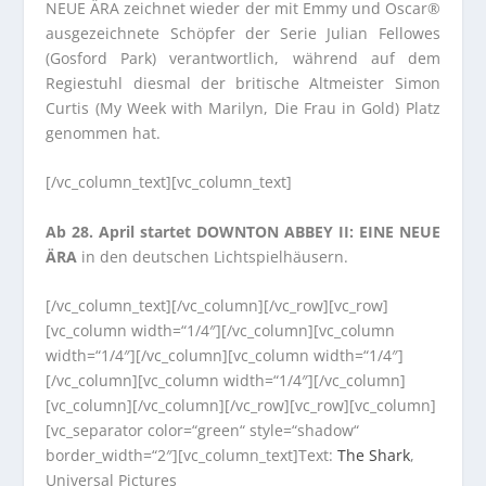
NEUE ÄRA zeichnet wieder der mit Emmy und Oscar®
ausgezeichnete Schöpfer der Serie Julian Fellowes
(Gosford Park) verantwortlich, während auf dem
Regiestuhl diesmal der britische Altmeister Simon
Curtis (My Week with Marilyn, Die Frau in Gold) Platz
genommen hat.
[/vc_column_text][vc_column_text]
Ab 28. April startet DOWNTON ABBEY II: EINE NEUE
ÄRA
in den deutschen Lichtspielhäusern.
[/vc_column_text][/vc_column][/vc_row][vc_row]
[vc_column width=“1/4″][/vc_column][vc_column
width=“1/4″][/vc_column][vc_column width=“1/4″]
[/vc_column][vc_column width=“1/4″][/vc_column]
[vc_column][/vc_column][/vc_row][vc_row][vc_column]
[vc_separator color=“green“ style=“shadow“
border_width=“2″][vc_column_text]Text:
The Shark
,
Universal Pictures