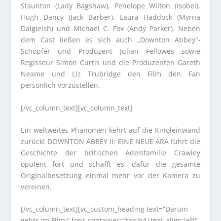
Staunton (Lady Bagshaw), Penelope Wilton (Isobel),
Hugh Dancy (Jack Barber), Laura Haddock (Myrna
Dalgleish) und Michael C. Fox (Andy Parker). Neben
dem Cast ließen es sich auch „Downton Abbey“-
Schöpfer und Produzent Julian Fellowes sowie
Regisseur Simon Curtis und die Produzenten Gareth
Neame und Liz Trubridge den Film den Fan
persönlich vorzustellen.
[/vc_column_text][vc_column_text]
Ein weltweites Phänomen kehrt auf die Kinoleinwand
zurück! DOWNTON ABBEY II: EINE NEUE ÄRA führt die
Geschichte der britischen Adelsfamilie Crawley
opulent fort und schafft es, dafür die gesamte
Originalbesetzung einmal mehr vor der Kamera zu
vereinen.
[/vc_column_text][vc_custom_heading text=“Darum
gehts im Film:“ font_container=“tag:h4|text_align:left“