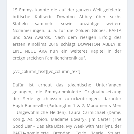
15 Emmys konnte die auf der ganzen Welt gefeierte
britische Kultserie Downton Abbey über sechs
Staffeln sammeln sowie unzählige weitere
Nominierungen, u. a. für die Golden Globes, BAFTA
und SAG Awards. Nach dem riesigen Erfolg des
ersten Kinofilms 2019 schlägt DOWNTON ABBEY II:
EINE NEUE ÄRA nun ein weiteres Kapitel in der
ereignisreichen Familienchronik auf.
[/vc_column_text][vc_column_text]
Dafür ist erneut das gigantische Unterfangen
gelungen, die Emmy-nominierte Originalbesetzung
der Serie geschlossen zurückzubringen, darunter
Hugh Bonneville (Paddington 1 & 2, Monuments Men
– Ungewöhnliche Helden), Laura Carmichael (Dame,
König, As, Spion, Madame Bovary), Jim Carter (The
Good Liar – Das alte Böse, My Week with Marilyn), der
BAFTA-nominierte Brendan Coyle (Maria Stuart,