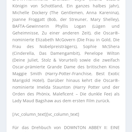
Königin von Schottland, Ein ganzes halbes Jahr),
Michelle Dockery (The Gentlemen, Anna Karenina),
Joanne Froggatt (Bob, der Streuner, Mary Shelley),
BAFTA-Gewinnerin Phyllis Logan (Lügen und
Geheimnisse, Zu einer anderen Zeit), die Oscar®-
nominierte Elizabeth McGovern (Die Frau in Gold, Die
Frau des Nobelpreisträgers), Sophie McShera
(Cinderella, Das Damengambit), Penelope Wilton
(Deine Juliet, Stolz & Vorurteil) sowie die zweifach
Oscar-prämierte Grande Dame des britischen Kinos
Maggie Smith (Harry-Potter-Franchise, Best Exotic
Marigold Hotel). Darüber hinaus kehrt die Oscar®-
nominierte Imelda Staunton (Harry Potter und der
Orden des Phönix, Maleficent – Die dunkle Fee) als
Lady Maud Bagshaw aus dem ersten Film zurück.
[/vc_column_text][vc_column_text]
Für das Drehbuch von DOWNTON ABBEY II: EINE