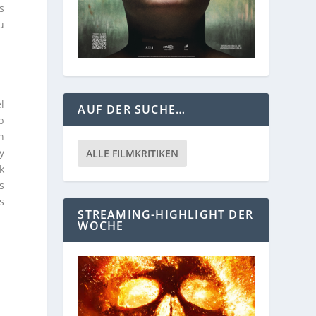
s
u
l
AUF DER SUCHE…
b
n
y
ALLE FILMKRITIKEN
k
s
s
STREAMING-HIGHLIGHT DER
WOCHE