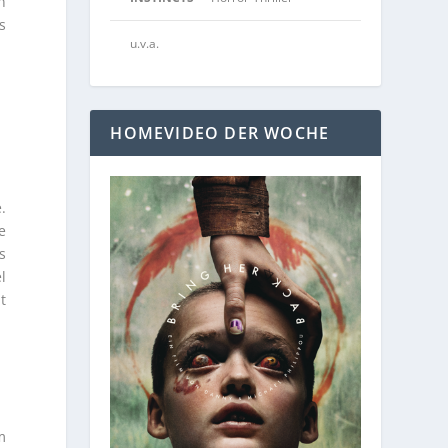
n
s
u.v.a.
HOMEVIDEO DER WOCHE
.
e
s
l
t
m