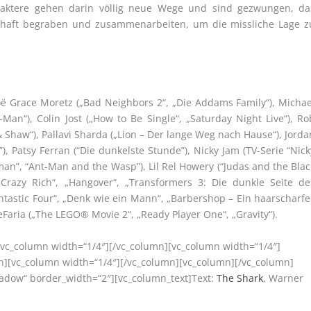
araktere gehen darin völlig neue Wege und sind gezwungen, da
chaft begraben und zusammenarbeiten, um die missliche Lage z
oë Grace Moretz („Bad Neighbors 2“, „Die Addams Family“), Michae
-Man“), Colin Jost („How to Be Single“, „Saturday Night Live“), Ro
 Shaw“), Pallavi Sharda („Lion – Der lange Weg nach Hause“), Jorda
, Patsy Ferran (“Die dunkelste Stunde”), Nicky Jam (TV-Serie “Nick
man”, “Ant-Man and the Wasp”), Lil Rel Howery (“Judas and the Blac
„Crazy Rich“, „Hangover“, „Transformers 3: Die dunkle Seite de
antastic Four“, „Denk wie ein Mann“, „Barbershop – Ein haarscharfe
eFaria („The LEGO® Movie 2“, „Ready Player One“, „Gravity“).
[vc_column width=“1/4″][/vc_column][vc_column width=“1/4″]
n][vc_column width=“1/4″][/vc_column][vc_column][/vc_column]
hadow“ border_width=“2″][vc_column_text]Text:
The Shark
, Warner