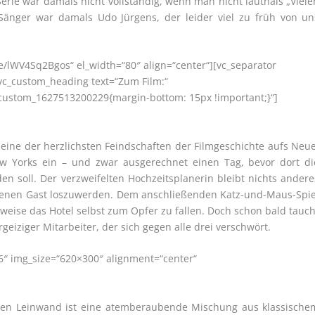
erie war damals nicht vollständig, wenn man nicht lauthals „Viele
änger war damals Udo Jürgens, der leider viel zu früh von un
be/lWV4Sq2Bgos“ el_width=“80″ align=“center“][vc_separator
[vc_custom_heading text=“Zum Film:“
vc_custom_1627513200229{margin-bottom: 15px !important;}“]
 eine der herzlichsten Feindschaften der Filmgeschichte aufs Neue
ew Yorks ein – und zwar ausgerechnet einen Tag, bevor dort di
den soll. Der verzweifelten Hochzeitsplanerin bleibt nichts andere
tenen Gast loszuwerden. Dem anschließenden Katz-und-Maus-Spie
rweise das Hotel selbst zum Opfer zu fallen. Doch schon bald tauch
geiziger Mitarbeiter, der sich gegen alle drei verschwört.
6″ img_size=“620×300″ alignment=“center“
ßen Leinwand ist eine atemberaubende Mischung aus klassische