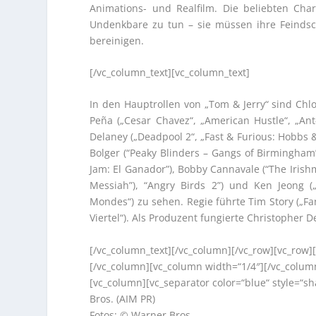
Animations- und Realfilm. Die beliebten Ch
Undenkbare zu tun – sie müssen ihre Feinds
bereinigen.
[/vc_column_text][vc_column_text]
In den Hauptrollen von „Tom & Jerry“ sind Chl
Peña („Cesar Chavez“, „American Hustle“, „Ant
Delaney („Deadpool 2“, „Fast & Furious: Hobbs &
Bolger (“Peaky Blinders – Gangs of Birmingham”)
Jam: El Ganador”), Bobby Cannavale (“The Irish
Messiah”), “Angry Birds 2”) und Ken Jeong (
Mondes“) zu sehen. Regie führte Tim Story („F
Viertel“). Als Produzent fungierte Christopher D
[/vc_column_text][/vc_column][/vc_row][vc_row]
[/vc_column][vc_column width=“1/4″][/vc_colum
[vc_column][vc_separator color=“blue“ style=“s
Bros. (AIM PR)
Fotos: © Warner Bros.