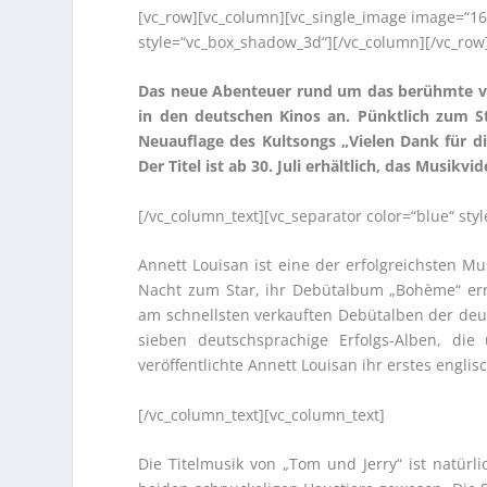
[vc_row][vc_column][vc_single_image image=“16
style=“vc_box_shadow_3d“][/vc_column][/vc_row
Das neue Abenteuer rund um das berühmte ve
in den deutschen Kinos an. Pünktlich zum Sta
Neuauflage des Kultsongs „Vielen Dank für di
Der Titel ist ab 30. Juli erhältlich, das Musikv
[/vc_column_text][vc_separator color=“blue“ st
Annett Louisan ist eine der erfolgreichsten M
Nacht zum Star, ihr Debütalbum „Bohème“ err
am schnellsten verkauften Debütalben der deut
sieben deutschsprachige Erfolgs-Alben, di
veröffentlichte Annett Louisan ihr erstes engli
[/vc_column_text][vc_column_text]
Die Titelmusik von „Tom und Jerry“ ist natür