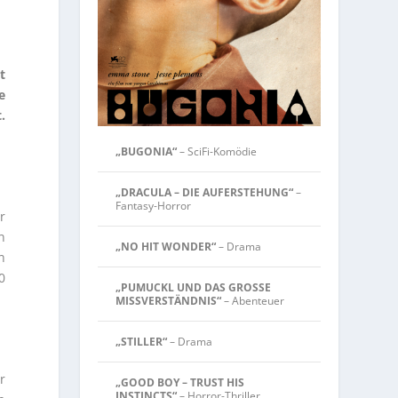
t
e
.
„BUGONIA“
– SciFi-Komödie
„DRACULA – DIE AUFERSTEHUNG“
–
Fantasy-Horror
r
n
„NO HIT WONDER“
– Drama
n
0
„PUMUCKL UND DAS GROSSE
MISSVERSTÄNDNIS“
– Abenteuer
„STILLER“
– Drama
r
„GOOD BOY – TRUST HIS
INSTINCTS“
– Horror-Thriller