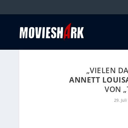
„VIELEN D
ANNETT LOUIS
VON „
29. Jul