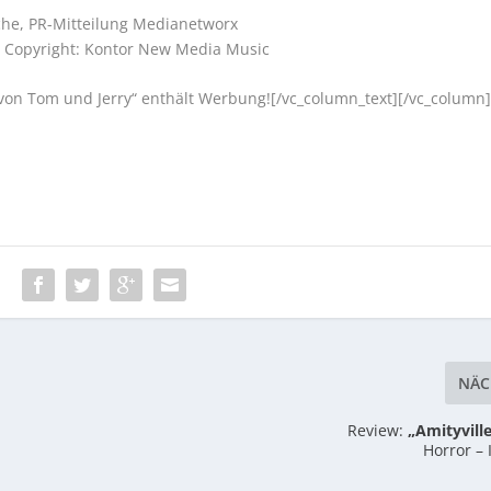
che, PR-Mitteilung Medianetworx
– Copyright: Kontor New Media Music
 von Tom und Jerry“ enthält Werbung![/vc_column_text][/vc_column
:
NÄC
Review:
„Amityvill
Horror –