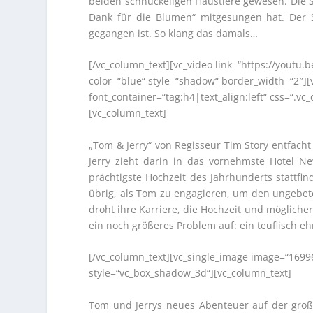
beiden schnuckeligen Haustiere gewesen. Die S
Dank für die Blumen“ mitgesungen hat. Der S
gegangen ist. So klang das damals…
[/vc_column_text][vc_video link=“https://youtu.
color=“blue“ style=“shadow“ border_width=“2″]
font_container=“tag:h4|text_align:left“ css=“.
[vc_column_text]
„Tom & Jerry“ von Regisseur Tim Story entfacht
Jerry zieht darin in das vornehmste Hotel N
prächtigste Hochzeit des Jahrhunderts stattfin
übrig, als Tom zu engagieren, um den ungebe
droht ihre Karriere, die Hochzeit und mögliche
ein noch größeres Problem auf: ein teuflisch ehr
[/vc_column_text][vc_single_image image=“1699
style=“vc_box_shadow_3d“][vc_column_text]
Tom und Jerrys neues Abenteuer auf der gro