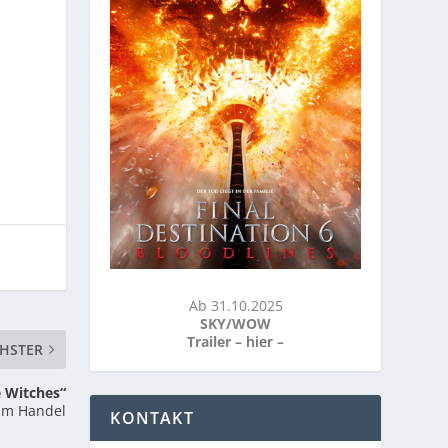
]
Ab 31.10.2025
SKY/WOW
Trailer –
hier
–
HSTER
e Witches“
 Im Handel
KONTAKT