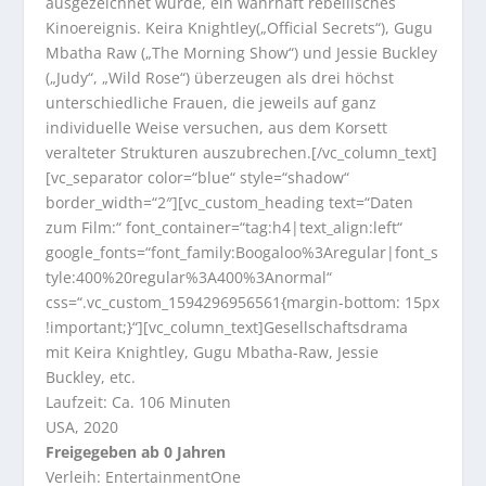
ausgezeichnet wurde, ein wahrhaft rebellisches
Kinoereignis. Keira Knightley(„Official Secrets“), Gugu
Mbatha Raw („The Morning Show“) und Jessie Buckley
(„Judy“, „Wild Rose“) überzeugen als drei höchst
unterschiedliche Frauen, die jeweils auf ganz
individuelle Weise versuchen, aus dem Korsett
veralteter Strukturen auszubrechen.[/vc_column_text]
[vc_separator color=“blue“ style=“shadow“
border_width=“2″][vc_custom_heading text=“Daten
zum Film:“ font_container=“tag:h4|text_align:left“
google_fonts=“font_family:Boogaloo%3Aregular|font_s
tyle:400%20regular%3A400%3Anormal“
css=“.vc_custom_1594296956561{margin-bottom: 15px
!important;}“][vc_column_text]Gesellschaftsdrama
mit Keira Knightley, Gugu Mbatha-Raw, Jessie
Buckley, etc.
Laufzeit: Ca. 106 Minuten
USA, 2020
Freigegeben ab 0 Jahren
Verleih: EntertainmentOne