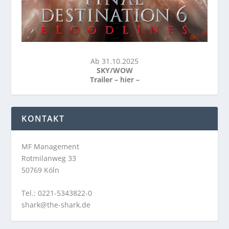
Ab 31.10.2025
SKY/WOW
Trailer –
hier
–
KONTAKT
MF Management
Rotmilanweg 33
50769 Köln
Tel.: 0221-5343822-0
shark@the-shark.de