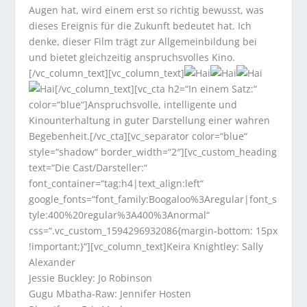
Augen hat, wird einem erst so richtig bewusst, was
dieses Ereignis für die Zukunft bedeutet hat. Ich
denke, dieser Film trägt zur Allgemeinbildung bei
und bietet gleichzeitig anspruchsvolles Kino.
[/vc_column_text][vc_column_text]
[/vc_column_text][vc_cta h2=“In einem Satz:“
color=“blue“]Anspruchsvolle, intelligente und
Kinounterhaltung in guter Darstellung einer wahren
Begebenheit.[/vc_cta][vc_separator color=“blue“
style=“shadow“ border_width=“2″][vc_custom_heading
text=“Die Cast/Darsteller:“
font_container=“tag:h4|text_align:left“
google_fonts=“font_family:Boogaloo%3Aregular|font_s
tyle:400%20regular%3A400%3Anormal“
css=“.vc_custom_1594296932086{margin-bottom: 15px
!important;}“][vc_column_text]Keira Knightley: Sally
Alexander
Jessie Buckley: Jo Robinson
Gugu Mbatha-Raw: Jennifer Hosten