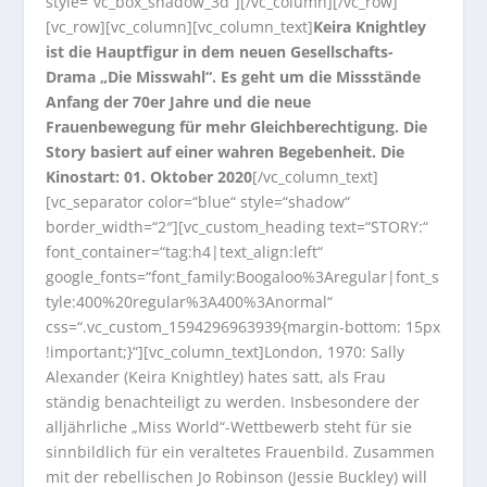
style=“vc_box_shadow_3d“][/vc_column][/vc_row]
[vc_row][vc_column][vc_column_text]
Keira Knightley
ist die Hauptfigur in dem neuen Gesellschafts-
Drama „Die Misswahl“. Es geht um die Missstände
Anfang der 70er Jahre und die neue
Frauenbewegung für mehr Gleichberechtigung. Die
Story basiert auf einer wahren Begebenheit. Die
Kinostart: 01. Oktober 2020
[/vc_column_text]
[vc_separator color=“blue“ style=“shadow“
border_width=“2″][vc_custom_heading text=“STORY:“
font_container=“tag:h4|text_align:left“
google_fonts=“font_family:Boogaloo%3Aregular|font_s
tyle:400%20regular%3A400%3Anormal“
css=“.vc_custom_1594296963939{margin-bottom: 15px
!important;}“][vc_column_text]London, 1970: Sally
Alexander (Keira Knightley) hates satt, als Frau
ständig benachteiligt zu werden. Insbesondere der
alljährliche „Miss World“-Wettbewerb steht für sie
sinnbildlich für ein veraltetes Frauenbild. Zusammen
mit der rebellischen Jo Robinson (Jessie Buckley) will