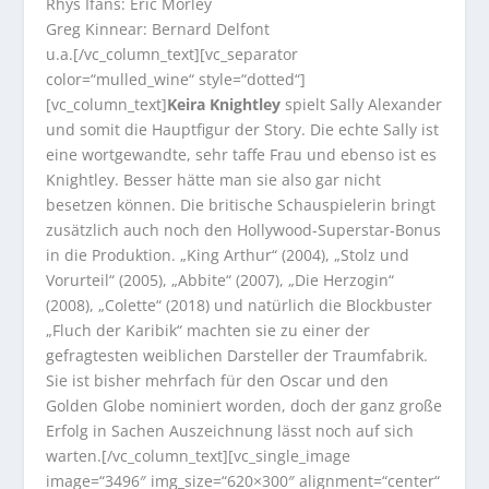
Rhys Ifans: Eric Morley
Greg Kinnear: Bernard Delfont
u.a.[/vc_column_text][vc_separator
color=“mulled_wine“ style=“dotted“]
[vc_column_text]
Keira Knightley
spielt Sally Alexander
und somit die Hauptfigur der Story. Die echte Sally ist
eine wortgewandte, sehr taffe Frau und ebenso ist es
Knightley. Besser hätte man sie also gar nicht
besetzen können. Die britische Schauspielerin bringt
zusätzlich auch noch den Hollywood-Superstar-Bonus
in die Produktion. „King Arthur“ (2004), „Stolz und
Vorurteil“ (2005), „Abbite“ (2007), „Die Herzogin“
(2008), „Colette“ (2018) und natürlich die Blockbuster
„Fluch der Karibik“ machten sie zu einer der
gefragtesten weiblichen Darsteller der Traumfabrik.
Sie ist bisher mehrfach für den Oscar und den
Golden Globe nominiert worden, doch der ganz große
Erfolg in Sachen Auszeichnung lässt noch auf sich
warten.[/vc_column_text][vc_single_image
image=“3496″ img_size=“620×300″ alignment=“center“