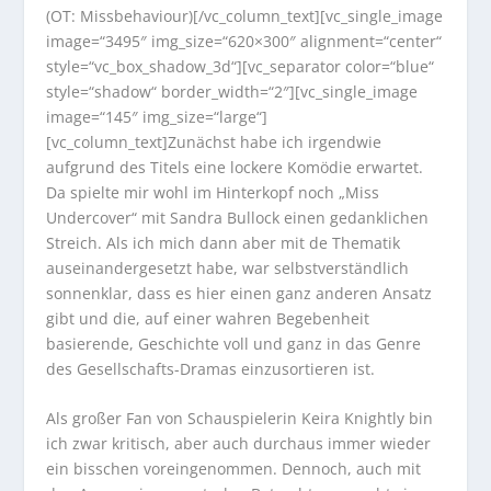
(OT: Missbehaviour)[/vc_column_text][vc_single_image
image=“3495″ img_size=“620×300″ alignment=“center“
style=“vc_box_shadow_3d“][vc_separator color=“blue“
style=“shadow“ border_width=“2″][vc_single_image
image=“145″ img_size=“large“]
[vc_column_text]Zunächst habe ich irgendwie
aufgrund des Titels eine lockere Komödie erwartet.
Da spielte mir wohl im Hinterkopf noch „Miss
Undercover“ mit Sandra Bullock einen gedanklichen
Streich. Als ich mich dann aber mit de Thematik
auseinandergesetzt habe, war selbstverständlich
sonnenklar, dass es hier einen ganz anderen Ansatz
gibt und die, auf einer wahren Begebenheit
basierende, Geschichte voll und ganz in das Genre
des Gesellschafts-Dramas einzusortieren ist.
Als großer Fan von Schauspielerin Keira Knightly bin
ich zwar kritisch, aber auch durchaus immer wieder
ein bisschen voreingenommen. Dennoch, auch mit