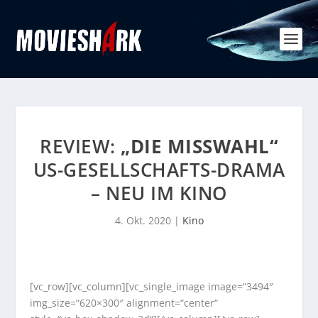
REVIEW:
„DIE MISSWAHL“
US-GESELLSCHAFTS-DRAMA
– NEU IM KINO
4. Okt. 2020
|
Kino
[vc_row][vc_column][vc_single_image image=“3494″
img_size=“620×300″ alignment=“center“