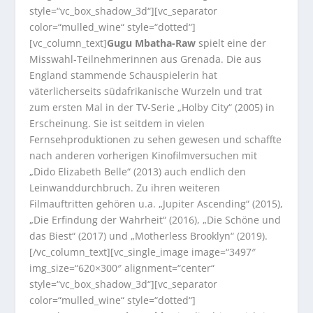
style=“vc_box_shadow_3d“][vc_separator
color=“mulled_wine“ style=“dotted“]
[vc_column_text]
Gugu Mbatha-Raw
spielt eine der
Misswahl-Teilnehmerinnen aus Grenada. Die aus
England stammende Schauspielerin hat
väterlicherseits südafrikanische Wurzeln und trat
zum ersten Mal in der TV-Serie „Holby City“ (2005) in
Erscheinung. Sie ist seitdem in vielen
Fernsehproduktionen zu sehen gewesen und schaffte
nach anderen vorherigen Kinofilmversuchen mit
„Dido Elizabeth Belle“ (2013) auch endlich den
Leinwanddurchbruch. Zu ihren weiteren
Filmauftritten gehören u.a. „Jupiter Ascending“ (2015),
„Die Erfindung der Wahrheit“ (2016), „Die Schöne und
das Biest“ (2017) und „Motherless Brooklyn“ (2019).
[/vc_column_text][vc_single_image image=“3497″
img_size=“620×300″ alignment=“center“
style=“vc_box_shadow_3d“][vc_separator
color=“mulled_wine“ style=“dotted“]