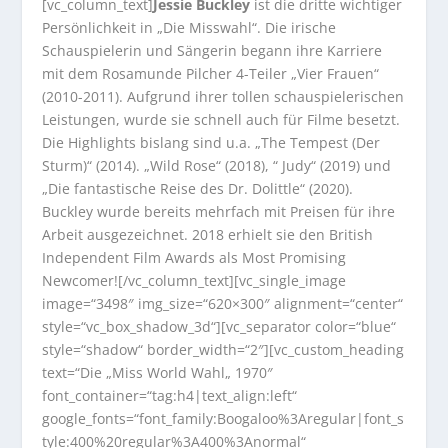
[vc_column_text]
Jessie Buckley
ist die dritte wichtiger
Persönlichkeit in „Die Misswahl“. Die irische
Schauspielerin und Sängerin begann ihre Karriere
mit dem Rosamunde Pilcher 4-Teiler „Vier Frauen“
(2010-2011). Aufgrund ihrer tollen schauspielerischen
Leistungen, wurde sie schnell auch für Filme besetzt.
Die Highlights bislang sind u.a. „The Tempest (Der
Sturm)“ (2014). „Wild Rose“ (2018), “ Judy“ (2019) und
„Die fantastische Reise des Dr. Dolittle“ (2020).
Buckley wurde bereits mehrfach mit Preisen für ihre
Arbeit ausgezeichnet. 2018 erhielt sie den British
Independent Film Awards als Most Promising
Newcomer![/vc_column_text][vc_single_image
image=“3498″ img_size=“620×300″ alignment=“center“
style=“vc_box_shadow_3d“][vc_separator color=“blue“
style=“shadow“ border_width=“2″][vc_custom_heading
text=“Die „Miss World Wahl„ 1970″
font_container=“tag:h4|text_align:left“
google_fonts=“font_family:Boogaloo%3Aregular|font_s
tyle:400%20regular%3A400%3Anormal“