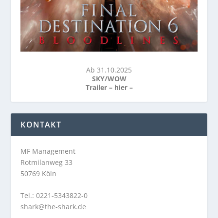
Ab 31.10.2025
SKY/WOW
Trailer –
hier
–
KONTAKT
MF Management
Rotmilanweg 33
50769 Köln
Tel.: 0221-5343822-0
shark@the-shark.de