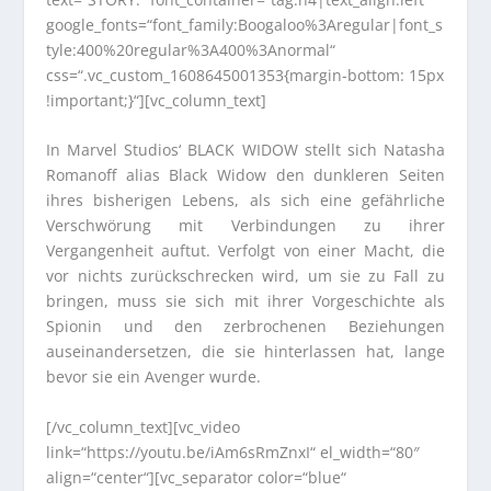
google_fonts=“font_family:Boogaloo%3Aregular|font_s
tyle:400%20regular%3A400%3Anormal“
css=“.vc_custom_1608645001353{margin-bottom: 15px
!important;}“][vc_column_text]
In Marvel Studios‘ BLACK WIDOW stellt sich Natasha
Romanoff alias Black Widow den dunkleren Seiten
ihres bisherigen Lebens, als sich eine gefährliche
Verschwörung mit Verbindungen zu ihrer
Vergangenheit auftut. Verfolgt von einer Macht, die
vor nichts zurückschrecken wird, um sie zu Fall zu
bringen, muss sie sich mit ihrer Vorgeschichte als
Spionin und den zerbrochenen Beziehungen
auseinandersetzen, die sie hinterlassen hat, lange
bevor sie ein Avenger wurde.
[/vc_column_text][vc_video
link=“https://youtu.be/iAm6sRmZnxI“ el_width=“80″
align=“center“][vc_separator color=“blue“