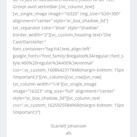
Grenze auch vertretbar.
[/vc_column_text]
[vc_single_image image=“16320″ img_size=“620×300″
alignment=“center“ style=“vc_box_shadow_3d“]
[vc_separator color=“blue“ style=“shadow“
border_width=“2″][vc_custom_heading text=“Die
Cast/Darsteller:“
font_container=“tag:h4|text_align:left“
google_fonts=“font_family:Boogaloo%3Aregular|font_s
tyle:400%20regular%3A400%3Anormal“
css=“.vc_custom_1608642317848{margin-bottom: 15px
!important;}“][/vc_column][/vc_row][vc_row]
[vc_column width=“1/4″][vc_single_image
image=“16323″ img_size=“full“ alignment=“center“
style=“vc_box_shadow_3d“][vc_column_text
css=“.vc_custom_1625925584968{margin-bottom: 15px
!important;}“]
Scarlett Johanson
als