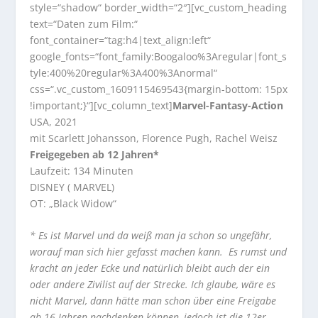
style=“shadow“ border_width=“2″][vc_custom_heading
text=“Daten zum Film:“
font_container=“tag:h4|text_align:left“
google_fonts=“font_family:Boogaloo%3Aregular|font_s
tyle:400%20regular%3A400%3Anormal“
css=“.vc_custom_1609115469543{margin-bottom: 15px
!important;}“][vc_column_text]
Marvel-Fantasy-Action
USA, 2021
mit Scarlett Johansson, Florence Pugh, Rachel Weisz
Freigegeben ab 12 Jahren*
Laufzeit: 134 Minuten
DISNEY ( MARVEL)
OT: „Black Widow“
* Es ist Marvel und da weiß man ja schon so ungefähr,
worauf man sich hier gefasst machen kann. Es rumst und
kracht an jeder Ecke und natürlich bleibt auch der ein
oder andere Zivilist auf der Strecke. Ich glaube, wäre es
nicht Marvel, dann hätte man schon über eine Freigabe
ab 16 Jahren nachdenken können, jedoch ist die 12er