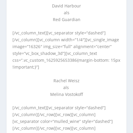
David Harbour
als
Red Guardian
[/vc_column_text][vc_separator style=“dashed“]
[/vc_column][vc_column width=“1/4″][vc_single_image
image=“16326″ img_size=“full“ alignment=“center“
style=“vc_box_shadow_3d“][vc_column_text
css=“.vc_custom_1625925653386{margin-bottom: 15px
!important;}“]
Rachel Weisz
als
Melina Vostokoff
[/vc_column_text][vc_separator style=“dashed“]
[/vc_column][/vc_row][vc_row][vc_column]
[vc_separator color=“mulled_wine“ style=“dashed“]
[/vc_column][/vc_row][vc_row][vc_column]