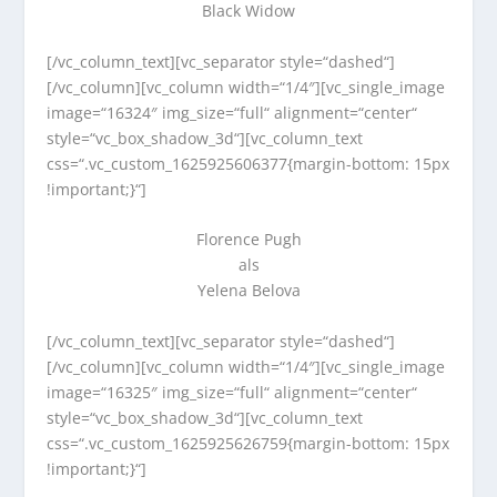
Black Widow
[/vc_column_text][vc_separator style=“dashed“]
[/vc_column][vc_column width=“1/4″][vc_single_image
image=“16324″ img_size=“full“ alignment=“center“
style=“vc_box_shadow_3d“][vc_column_text
css=“.vc_custom_1625925606377{margin-bottom: 15px
!important;}“]
Florence Pugh
als
Yelena Belova
[/vc_column_text][vc_separator style=“dashed“]
[/vc_column][vc_column width=“1/4″][vc_single_image
image=“16325″ img_size=“full“ alignment=“center“
style=“vc_box_shadow_3d“][vc_column_text
css=“.vc_custom_1625925626759{margin-bottom: 15px
!important;}“]