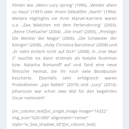
Filmen wie „Wenn Lucy spring“ (1996), „Wieder allein
zu Haus“ (1997) oder ihrem Debütfilm „North“ (1994).
Weitere Highlights vor ihrer Marvel-Karriere waren
u.a. „Das Mädchen mit dem Perlenohrring“ (2003),
„Reine Chefsache“ (2004), „Die Insel“ (2005), „Prestige:
Die Meister der Magie“ (2006), „Die Schwester der
Königin“ (2008), „Vicky Christina Barcelona“ (2008) und
„Er steht einfach nicht auf Dich“ (2008). In „Iron Man
2“ tauchte sie dann erstmals als Natalie Rushman
bzw. Natasha Romanoff auf und fand eine neue
filmische Heimat, die ihr noch viele Blockbuster
bescherte. Ebenfalls sehr erfolgreich waren
Produktionen „Jojo Rabbit“ (2019) und „Lucy“ (2014).
Johansson war schon zwei Mal für den begehrten
Oscar nominiert!
[/vc_column_text][vc_single_image image=“16322″
img_size=“620×300″ alignment=“center“
style=“vc_box_shadow_3d“][vc_column_text]