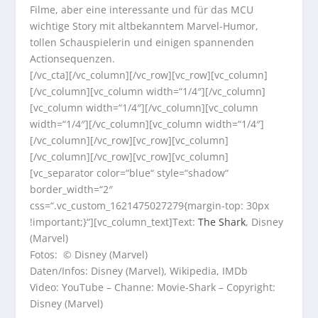
Filme, aber eine interessante und für das MCU
wichtige Story mit altbekanntem Marvel-Humor,
tollen Schauspielerin und einigen spannenden
Actionsequenzen.
[/vc_cta][/vc_column][/vc_row][vc_row][vc_column]
[/vc_column][vc_column width=“1/4″][/vc_column]
[vc_column width=“1/4″][/vc_column][vc_column
width=“1/4″][/vc_column][vc_column width=“1/4″]
[/vc_column][/vc_row][vc_row][vc_column]
[/vc_column][/vc_row][vc_row][vc_column]
[vc_separator color=“blue“ style=“shadow“
border_width=“2″
css=“.vc_custom_1621475027279{margin-top: 30px
!important;}“][vc_column_text]Text:
The Shark
, Disney
(Marvel)
Fotos: © Disney (Marvel)
Daten/Infos: Disney (Marvel), Wikipedia, IMDb
Video: YouTube – Channe: Movie-Shark – Copyright:
Disney (Marvel)