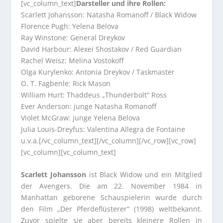
[vc_column_text]
Darsteller und ihre Rollen:
Scarlett Johansson: Natasha Romanoff / Black Widow
Florence Pugh: Yelena Belova
Ray Winstone: General Dreykov
David Harbour: Alexei Shostakov / Red Guardian
Rachel Weisz: Melina Vostokoff
Olga Kurylenko: Antonia Dreykov / Taskmaster
O. T. Fagbenle: Rick Mason
William Hurt: Thaddeus „Thunderbolt“ Ross
Ever Anderson: junge Natasha Romanoff
Violet McGraw: junge Yelena Belova
Julia Louis-Dreyfus: Valentina Allegra de Fontaine
u.v.a.[/vc_column_text][/vc_column][/vc_row][vc_row]
[vc_column][vc_column_text]
Scarlett Johansson
ist Black Widow und ein Mitglied
der Avengers. Die am 22. November 1984 in
Manhattan geborene Schauspielerin wurde durch
den Film „Der Pferdeflüsterer“ (1998) weltbekannt.
Zuvor spielte sie aber bereits kleinere Rollen in