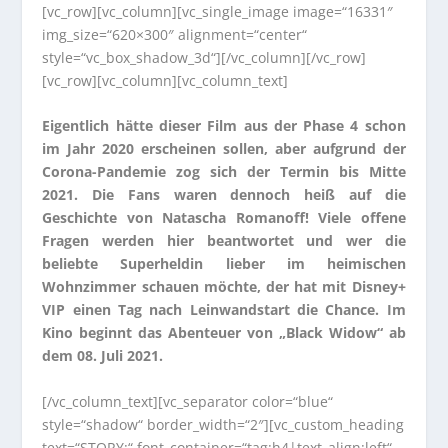
[vc_row][vc_column][vc_single_image image=“16331″
img_size=“620×300″ alignment=“center“
style=“vc_box_shadow_3d“][/vc_column][/vc_row]
[vc_row][vc_column][vc_column_text]
Eigentlich hätte dieser Film aus der Phase 4 schon
im Jahr 2020 erscheinen sollen, aber aufgrund der
Corona-Pandemie zog sich der Termin bis Mitte
2021. Die Fans waren dennoch heiß auf die
Geschichte von Natascha Romanoff! Viele offene
Fragen werden hier beantwortet und wer die
beliebte Superheldin lieber im heimischen
Wohnzimmer schauen möchte, der hat mit Disney+
VIP einen Tag nach Leinwandstart die Chance. Im
Kino beginnt das Abenteuer von „Black Widow“ ab
dem 08. Juli 2021.
[/vc_column_text][vc_separator color=“blue“
style=“shadow“ border_width=“2″][vc_custom_heading
text=“STORY:“ font_container=“tag:h4|text_align:left“