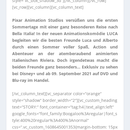
style=“vc_box_shadow_3d“][/vc_column][/vc_row]
[vc_row][vc_column][vc_column_text]
Pixar Animation Studios versüßen uns die ersten
Sommertage mit einer ganz besonderen Reise nach
Bella Italia! In der neuen Animationskomödie LUCA
begleiten wir die besten Freunde Luca und Alberto
durch einen Sommer voller Spaß, Action und
Abenteuer an der atemberaubend animierten
Italienischen Riviera. Doch irgendetwas macht die
beiden Freunde ganz besonders… Exklusiv zu sehen
bei Disney+ und ab 09. September 2021 auf DVD und
Blu-ray im Handel.
[/vc_column_text][vc_separator color=“orange“
style=“shadow“ border_width=“2″][vc_custom_heading
text=“STORY:“ font_container=“tag:h4|text_align:left“
google_fonts=“font_family:Boogaloo%3Aregular|font_s
tyle:400%20regular%3A400%3Anormal“
css=“.vc_custom_1608645001353{margin-bottom: 15px