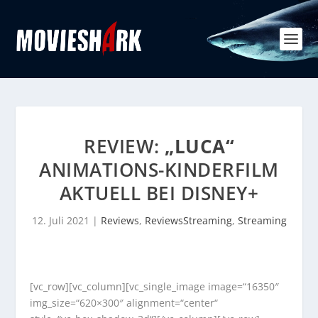
REVIEW:
„LUCA“
ANIMATIONS-KINDERFILM
AKTUELL BEI DISNEY+
12. Juli 2021
|
Reviews
,
ReviewsStreaming
,
Streaming
[vc_row][vc_column][vc_single_image image=“16350″
img_size=“620×300″ alignment=“center“