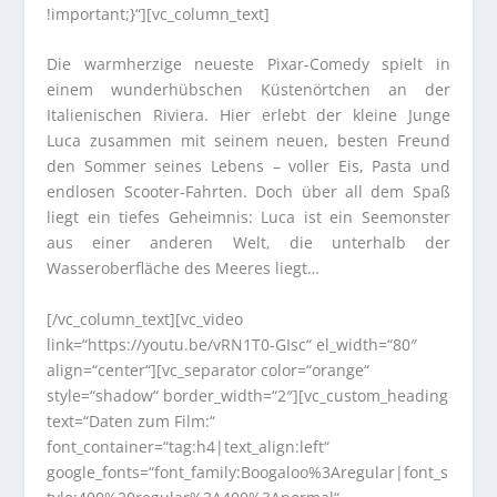
!important;}“][vc_column_text]
Die warmherzige neueste Pixar-Comedy spielt in
einem wunderhübschen Küstenörtchen an der
Italienischen Riviera. Hier erlebt der kleine Junge
Luca zusammen mit seinem neuen, besten Freund
den Sommer seines Lebens – voller Eis, Pasta und
endlosen Scooter-Fahrten. Doch über all dem Spaß
liegt ein tiefes Geheimnis: Luca ist ein Seemonster
aus einer anderen Welt, die unterhalb der
Wasseroberfläche des Meeres liegt…
[/vc_column_text][vc_video
link=“https://youtu.be/vRN1T0-GIsc“ el_width=“80″
align=“center“][vc_separator color=“orange“
style=“shadow“ border_width=“2″][vc_custom_heading
text=“Daten zum Film:“
font_container=“tag:h4|text_align:left“
google_fonts=“font_family:Boogaloo%3Aregular|font_s