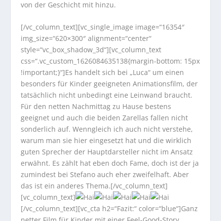
von der Geschicht mit hinzu.
[/vc_column_text][vc_single_image image=“16354″
img_size=“620×300″ alignment=“center“
style=“vc_box_shadow_3d“][vc_column_text
css=“.vc_custom_1626084635138{margin-bottom: 15px
!important;}“]Es handelt sich bei „Luca“ um einen
besonders für Kinder geeigneten Animationsfilm, der
tatsächlich nicht unbedingt eine Leinwand braucht.
Für den netten Nachmittag zu Hause bestens
geeignet und auch die beiden Zarellas fallen nicht
sonderlich auf. Wenngleich ich auch nicht verstehe,
warum man sie hier eingesetzt hat und die wirklich
guten Sprecher der Hauptdarsteller nicht im Ansatz
erwähnt. Es zählt hat eben doch Fame, doch ist der ja
zumindest bei Stefano auch eher zweifelhaft. Aber
das ist ein anderes Thema.[/vc_column_text]
[vc_column_text]
[/vc_column_text][vc_cta h2=“Fazit:“ color=“blue“]Ganz
netter Film für Kinder mit einer Feel-Good-Story.