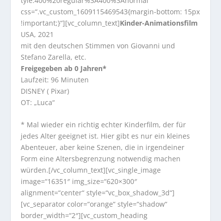
tyle:400%20regular%3A400%3Anormal“
css=“.vc_custom_1609115469543{margin-bottom: 15px
!important;}“][vc_column_text]
Kinder-Animationsfilm
USA, 2021
mit den deutschen Stimmen von Giovanni und
Stefano Zarella, etc.
Freigegeben ab 0 Jahren*
Laufzeit: 96 Minuten
DISNEY ( Pixar)
OT: „Luca“
* Mal wieder ein richtig echter Kinderfilm, der für
jedes Alter geeignet ist. Hier gibt es nur ein kleines
Abenteuer, aber keine Szenen, die in irgendeiner
Form eine Altersbegrenzung notwendig machen
würden.[/vc_column_text][vc_single_image
image=“16351″ img_size=“620×300″
alignment=“center“ style=“vc_box_shadow_3d“]
[vc_separator color=“orange“ style=“shadow“
border_width=“2″][vc_custom_heading