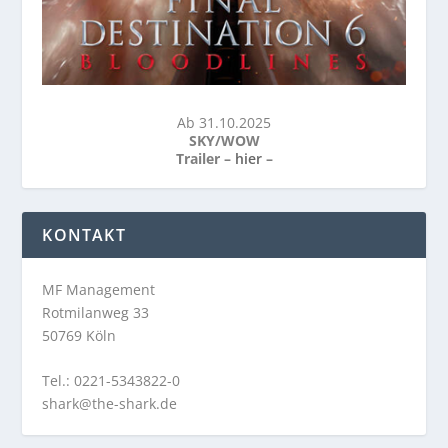
Ab 31.10.2025
SKY/WOW
Trailer –
hier
–
KONTAKT
MF Management
Rotmilanweg 33
50769 Köln
Tel.: 0221-5343822-0
shark@the-shark.de