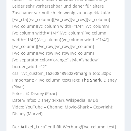
Leider sehr vorhersehbar und daher für ältere
Zuschauer vermutlich ein wenig zu unspektakulär.
[/vc_cta][/vc_column][/vc_row][vc_row][vc_column]
[/vc_column][vc_column width=“1/4″][/vc_column]
[vc_column width=“1/4″][/vc_column][vc_column
width=“1/4″][/vc_column][vc_column width=“1/4″]
[/vc_column][/vc_row][vc_row][vc_column]
[/vc_column][/vc_row][vc_row][vc_column]
[vc_separator color=“orange“ style=“shadow“
border_width=“2″
css=“.vc_custom_1626084896029{margin-top: 30px
!important;}“][vc_column_text]Text:
The Shark
, Disney
(Pixar)
Fotos: © Disney (Pixar)
Daten/Infos: Disney (Pixar), Wikipedia, IMDb
Video: YouTube – Channe: Movie-Shark – Copyright:
Disney (Marvel)
Der
Artikel
„Luca“ enthält Werbung![/vc_column_text]