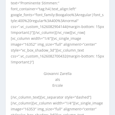
text=“Prominente Stimmen:“
font_container=“tag:h4|text_align:left“
google_fonts=“font_family:Boogaloo%3Aregular|font_s
tyle:400%20regular%3A400%3Anormal“
css=“.vc_custom_1626082904144{margin-bottom: 15px
!important;}“][/vc_column][/vc_row][vc_row]
[vc_column width=“1/4″][vc_single_image
image=“16352″ img_size=“full“ alignment=“center“
style=“vc_box_shadow_3d“][vc_column_text
css=“.vc_custom_1626082700432{margin-bottom: 15px
!important;}“]
Giovanni Zarella
als
Ercole
[/vc_column_text][vc_separator style=“dashed“]
[/vc_column][vc_column width=“1/4″][vc_single_image
image=“16353″ img_size=“full“ alignment=“center“
style=“vc_box_shadow_3d“][vc_column_text