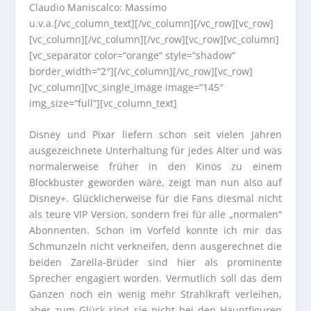
Claudio Maniscalco: Massimo
u.v.a.[/vc_column_text][/vc_column][/vc_row][vc_row]
[vc_column][/vc_column][/vc_row][vc_row][vc_column]
[vc_separator color=“orange“ style=“shadow“
border_width=“2″][/vc_column][/vc_row][vc_row]
[vc_column][vc_single_image image=“145″
img_size=“full“][vc_column_text]
Disney und Pixar liefern schon seit vielen Jahren
ausgezeichnete Unterhaltung für jedes Alter und was
normalerweise früher in den Kinos zu einem
Blockbuster geworden wäre, zeigt man nun also auf
Disney+. Glücklicherweise für die Fans diesmal nicht
als teure VIP Version, sondern frei für alle „normalen“
Abonnenten. Schon im Vorfeld konnte ich mir das
Schmunzeln nicht verkneifen, denn ausgerechnet die
beiden Zarella-Brüder sind hier als prominente
Sprecher engagiert worden. Vermutlich soll das dem
Ganzen noch ein wenig mehr Strahlkraft verleihen,
aber zum Glück sind sie nicht bei den Hauptfiguren