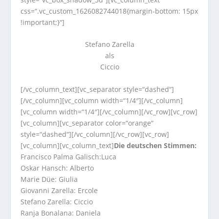
css=“.vc_custom_1626082744018{margin-bottom: 15px
!important;}“]
Stefano Zarella
als
Ciccio
[/vc_column_text][vc_separator style=“dashed“]
[/vc_column][vc_column width=“1/4″][/vc_column]
[vc_column width=“1/4″][/vc_column][/vc_row][vc_row]
[vc_column][vc_separator color=“orange“
style=“dashed“][/vc_column][/vc_row][vc_row]
[vc_column][vc_column_text]
Die deutschen Stimmen:
Francisco Palma Galisch:Luca
Oskar Hansch: Alberto
Marie Düe: Giulia
Giovanni Zarella: Ercole
Stefano Zarella: Ciccio
Ranja Bonalana: Daniela