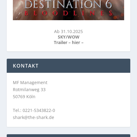
Ab 31.10.2025
SKY/WOW
Trailer –
hier
–
KONTAKT
MF Management
Rotmilanweg 33
50769 Köln
Tel.: 0221-5343822-0
shark@the-shark.de