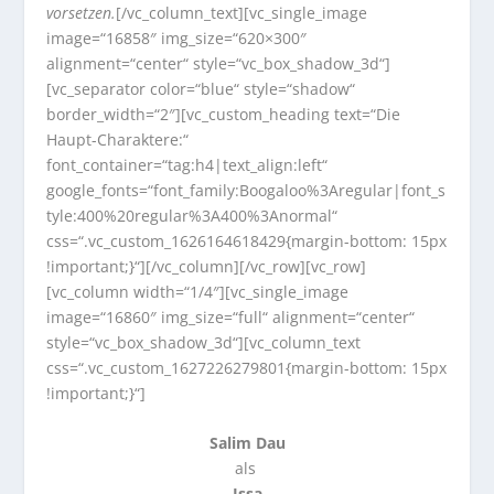
vorsetzen.
[/vc_column_text][vc_single_image
image=“16858″ img_size=“620×300″
alignment=“center“ style=“vc_box_shadow_3d“]
[vc_separator color=“blue“ style=“shadow“
border_width=“2″][vc_custom_heading text=“Die
Haupt-Charaktere:“
font_container=“tag:h4|text_align:left“
google_fonts=“font_family:Boogaloo%3Aregular|font_s
tyle:400%20regular%3A400%3Anormal“
css=“.vc_custom_1626164618429{margin-bottom: 15px
!important;}“][/vc_column][/vc_row][vc_row]
[vc_column width=“1/4″][vc_single_image
image=“16860″ img_size=“full“ alignment=“center“
style=“vc_box_shadow_3d“][vc_column_text
css=“.vc_custom_1627226279801{margin-bottom: 15px
!important;}“]
Salim Dau
als
Issa