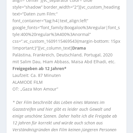
align=“center“][vc_separator color=“blue“
style=“shadow“ border_width=“2″][vc_custom_heading
text=“Daten zum Film:“
font_container=“tag:h4|text_align:left“
google_fonts=“font_family:Boogaloo%3Aregular|font_s
tyle:400%20regular%3A400%3Anormal“
css=“.vc_custom_1609115469543{margin-bottom: 15px
!important;}“][vc_column_text]
Drama
Palästina, Frankreich, Deutschland, Portugal, 2020
mit Salim Dau, Hiam Abbass, Maisa Abd Elhadi, etc.
Freigegeben ab 12 Jahren*
Laufzeit: Ca. 87 Minuten
ALAMODE FILM
OT: „Gaza Mon Amour“
* Der Film beschreibt das Leben eines Mannes im
Gazastreifen und hier gibt es leider auch Gewalt und
einige unschöne Szenen. Daher halte ich die Freigabe ab
12 Jahren für korrekt und würde auch schon aus
Verständnisgründen den Film keinen jüngeren Personen