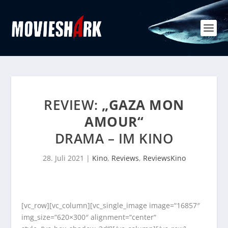
REVIEW:
„GAZA MON
AMOUR“
DRAMA – IM KINO
28. Juli 2021
|
Kino
,
Reviews
,
ReviewsKino
[vc_row][vc_column][vc_single_image image=“16857″
img_size=“620×300″ alignment=“center“