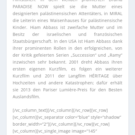
PARADISE NOW spielt sie die Mutter eines
designierten palästinensischen Attentäters, in MIRAL
die Leiterin eines Waisenhauses für palästinensische
Kinder. Hiam Abbass ist zweifache Mutter und im
Besitz der israelischen und französischen
Staatsbürgerschaft. In den USA ist Hiam Abbass dank
ihrer prominenten Rollen in den erfolgreichen, von
der Kritik gefeierten Serien „Succession“ und „Ramy“
inzwischen sehr bekannt. 2001 dreht Abbass ihren
ersten eigenen Kurzfilm, es folgen ein weiterer
Kurzfilm und 2011 der Langfilm HÉRITAGE über
Hochzeiten und andere Katastrophen; dafür erhält
sie 2013 den Pariser Lumière-Preis für den Besten
Auslandsfilm.
[/vc_column_text][/vc_column][/vc_row][vc_row]
[vc_column][vc_separator color=“blue“ style=“shadow“
border_width=“2″][/vc_column][/vc_row][vc_row]
[vc_column][vc_single_image image=“145″