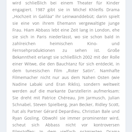
wird schließlich bei einem Theater für Kinder
engagiert. 1987 gibt sie in Michel Khleifis Drama
„Hochzeit in Galiläa“ ihr Leinwanddebüt; darin spielt
sie eine von ihrem Ehemann vergewaltigte junge
Frau. Hiam Abbass lebt eine Zeit lang in London, ehe
sie sich in Paris niederlässt, wo sie schon bald in
zahlreichen heimischen Kino- und
Fernsehproduktionen zu sehen ist. Große
Bekanntheit erlangt sie schließlich 2002 mit der Rolle
einer Witwe, die den Bauchtanz für sich entdeckt, in
dem tunesischen Film „Roter Satin“. Namhafte
Filmemacher nicht nur aus dem Nahen Osten (wie
Nadine Labaki und Eran Riklis), sondern weltweit
werden auf die markante Darstellerin aufmerksam:
Sie dreht mit Patrice Chéreau, Jim Jarmusch, Julian
Schnabel, Steven Spielberg, Jean Becker, Ridley Scott,
hat als Partner Gérard Depardieu, Christian Bale und
Ryan Gosling. Obwohl sie immer prominenter wird,
scheut sich Abbass nicht vor kontroversen
Filmstoffen: In dem vielfach prämierten Drama