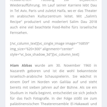
Wiederaufführung. Im Lauf seiner Karriere lebt Dau
in Tel Aviv, Paris und zuletzt Haifa, wo er das Theater
im arabischen Kulturzentrum leitet. Mit „Salim’s
Recipe“ produziert und moderiert Salim Dau 2018
auch eine viel beachtete Food-Reihe fürs israelische
Fernsehen.
[/vc_column_text][vc_single_image image=“16859″
img_size=“620×300″ alignment=“center“
style=“vc_box_shadow_3d“][vc_column_text]
Hiam Abbas
wurde am 30. November 1960 in
Nazareth geboren und ist die wohl bekannteste
israelisch-arabische Schauspielerin. Sie wächst in
einem Dorf im Norden von Galiläa auf und steht
bereits mit sieben Jahren auf der Bühne. Als sie ein
Studium in Haifa beginnt, entscheidet sie sich jedoch
für das Fach Fotografie. In der Folge stößt sie zum
palästinensischen Theaterensemble El-Hakawati und