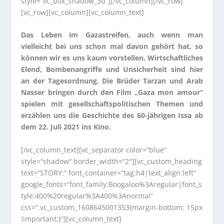
style=“vc_box_shadow_3d“][/vc_column][/vc_row]
[vc_row][vc_column][vc_column_text]
Das Leben im Gazastreifen, auch wenn man
vielleicht bei uns schon mal davon gehört hat, so
können wir es uns kaum vorstellen. Wirtschaftliches
Elend, Bombenangriffe und Unsicherheit sind hier
an der Tagesordnung. Die Brüder Tarzan und Arab
Nasser bringen durch den Film „Gaza mon amour“
spielen mit gesellschaftspolitischen Themen und
erzählen uns die Geschichte des 60-jährigen Issa ab
dem 22. Juli 2021 ins Kino.
[/vc_column_text][vc_separator color=“blue“
style=“shadow“ border_width=“2″][vc_custom_heading
text=“STORY:“ font_container=“tag:h4|text_align:left“
google_fonts=“font_family:Boogaloo%3Aregular|font_s
tyle:400%20regular%3A400%3Anormal“
css=“.vc_custom_1608645001353{margin-bottom: 15px
!important;}“][vc_column_text]