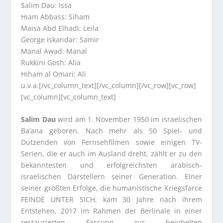
Salim Dau: Issa
Hiam Abbass: Siham
Maisa Abd Elhadi: Leila
George Iskandar: Samir
Manal Awad: Manal
Rukkini Gosh: Alia
Hiham al Omari: Ali
u.v.a.[/vc_column_text][/vc_column][/vc_row][vc_row]
[vc_column][vc_column_text]
Salim Dau
wird am 1. November 1950 im israelischen
Ba’ana geboren. Nach mehr als 50 Spiel- und
Dutzenden von Fernsehfilmen sowie einigen TV-
Serien, die er auch im Ausland dreht, zählt er zu den
bekanntesten und erfolgreichsten arabisch-
israelischen Darstellern seiner Generation. Einer
seiner größten Erfolge, die humanistische Kriegsfarce
FEINDE UNTER SICH, kam 30 Jahre nach ihrem
Entstehen, 2017 im Rahmen der Berlinale in einer
restaurierten Fassung zur bejubelten