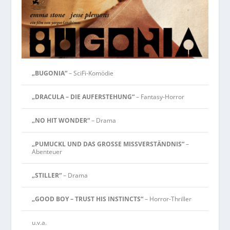
„BUGONIA“
– SciFi-Komödie
„DRACULA – DIE AUFERSTEHUNG“
– Fantasy-Horror
„NO HIT WONDER“
– Drama
„PUMUCKL UND DAS GROSSE MISSVERSTÄNDNIS“
–
Abenteuer
„STILLER“
– Drama
„GOOD BOY – TRUST HIS INSTINCTS“
– Horror-Thriller
u.v.a.