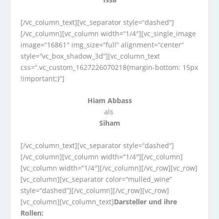
[/vc_column_text][vc_separator style=“dashed“]
[/vc_column][vc_column width=“1/4″][vc_single_image
image=“16861″ img_size=“full“ alignment=“center“
style=“vc_box_shadow_3d“][vc_column_text
css=“.vc_custom_1627226070218{margin-bottom: 15px
!important;}“]
Hiam Abbass
als
Siham
[/vc_column_text][vc_separator style=“dashed“]
[/vc_column][vc_column width=“1/4″][/vc_column]
[vc_column width=“1/4″][/vc_column][/vc_row][vc_row]
[vc_column][vc_separator color=“mulled_wine“
style=“dashed“][/vc_column][/vc_row][vc_row]
[vc_column][vc_column_text]
Darsteller und ihre
Rollen: