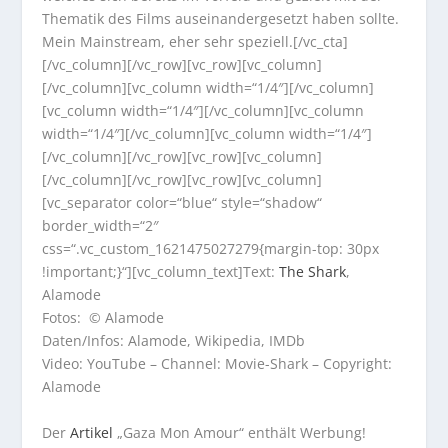
Thematik des Films auseinandergesetzt haben sollte.
Mein Mainstream, eher sehr speziell.[/vc_cta]
[/vc_column][/vc_row][vc_row][vc_column]
[/vc_column][vc_column width=“1/4″][/vc_column]
[vc_column width=“1/4″][/vc_column][vc_column
width=“1/4″][/vc_column][vc_column width=“1/4″]
[/vc_column][/vc_row][vc_row][vc_column]
[/vc_column][/vc_row][vc_row][vc_column]
[vc_separator color=“blue“ style=“shadow“
border_width=“2″
css=“.vc_custom_1621475027279{margin-top: 30px
!important;}“][vc_column_text]Text:
The Shark
,
Alamode
Fotos: © Alamode
Daten/Infos: Alamode, Wikipedia, IMDb
Video: YouTube – Channel: Movie-Shark – Copyright:
Alamode
Der
Artikel
„Gaza Mon Amour“ enthält Werbung!