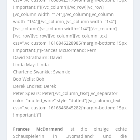
!important;}“][/vc_column][/vc_row][vc_row]
[vc_column width=“1/4″][/vc_column][vc_column
width=“1/4″][/vc_column][vc_column width=“1/4″]
[/vc_column][vc_column width=“1/4″][/vc_column]
[/vc_row][vc_row][vc_column][vc_column_text
css=“.vc_custom_1616846228985{margin-bottom: 15px
!important;}“]Frances McDormand: Fern
David Strathairn: David
Linda May: Linda
Charlene Swankie: Swankie
Bob Wells: Bob
Derek Endres: Derek
Peter Spears: Peter[/vc_column_text][vc_separator
color=“mulled_wine“ style=“dotted“][vc_column_text
css=“.vc_custom_1616846845282{margin-bottom: 15px
!important;}“]
Frances McDormand
ist die einzige echte
Schauspielerin in „Nomadland“ und die