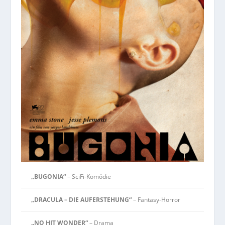
„BUGONIA“
– SciFi-Komödie
„DRACULA – DIE AUFERSTEHUNG“
– Fantasy-Horror
„NO HIT WONDER“
– Drama