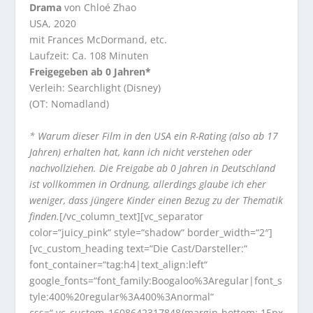
Drama
von Chloé Zhao
USA, 2020
mit Frances McDormand, etc.
Laufzeit: Ca. 108 Minuten
Freigegeben ab 0 Jahren*
Verleih: Searchlight (Disney)
(OT: Nomadland)
* Warum dieser Film in den USA ein R-Rating (also ab 17
Jahren) erhalten hat, kann ich nicht verstehen oder
nachvollziehen. Die Freigabe ab 0 Jahren in Deutschland
ist vollkommen in Ordnung, allerdings glaube ich eher
weniger, dass jüngere Kinder einen Bezug zu der Thematik
finden.
[/vc_column_text][vc_separator
color=“juicy_pink“ style=“shadow“ border_width=“2″]
[vc_custom_heading text=“Die Cast/Darsteller:“
font_container=“tag:h4|text_align:left“
google_fonts=“font_family:Boogaloo%3Aregular|font_s
tyle:400%20regular%3A400%3Anormal“
css=“.vc_custom_1608642317848{margin-bottom: 15px