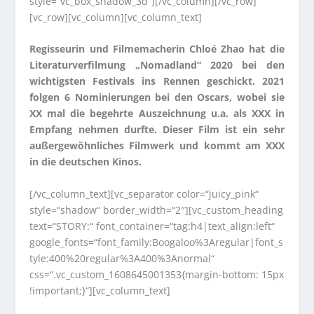
style=“vc_box_shadow_3d“][/vc_column][/vc_row]
[vc_row][vc_column][vc_column_text]
Regisseurin und Filmemacherin Chloé Zhao hat die
Literaturverfilmung „Nomadland“ 2020 bei den
wichtigsten Festivals ins Rennen geschickt. 2021
folgen 6 Nominierungen bei den Oscars, wobei sie
XX mal die begehrte Auszeichnung u.a. als XXX in
Empfang nehmen durfte. Dieser Film ist ein sehr
außergewöhnliches Filmwerk und kommt am XXX
in die deutschen Kinos.
[/vc_column_text][vc_separator color=“juicy_pink“
style=“shadow“ border_width=“2″][vc_custom_heading
text=“STORY:“ font_container=“tag:h4|text_align:left“
google_fonts=“font_family:Boogaloo%3Aregular|font_s
tyle:400%20regular%3A400%3Anormal“
css=“.vc_custom_1608645001353{margin-bottom: 15px
!important;}“][vc_column_text]