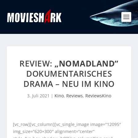
REVIEW:
„NOMADLAND“
DOKUMENTARISCHES
DRAMA – NEU IM KINO
3. Juli 2021
|
Kino
,
Reviews
,
ReviewsKino
[vc_row][vc_column][vc_single_image image=“12095″
img_size=“620×300″ alignment=“center“