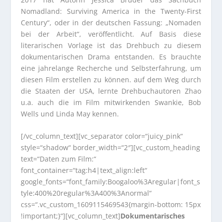
Nomadland: Surviving America in the Twenty-First
Century“, oder in der deutschen Fassung: „Nomaden
bei der Arbeit“, veröffentlicht. Auf Basis diese
literarischen Vorlage ist das Drehbuch zu diesem
dokumentarischen Drama entstanden. Es brauchte
eine jahrelange Recherche und Selbsterfahrung, um
diesen Film erstellen zu können. auf dem Weg durch
die Staaten der USA, lernte Drehbuchautoren Zhao
u.a. auch die im Film mitwirkenden Swankie, Bob
Wells und Linda May kennen.
[/vc_column_text][vc_separator color=“juicy_pink“
style=“shadow“ border_width=“2″][vc_custom_heading
text=“Daten zum Film:“
font_container=“tag:h4|text_align:left“
google_fonts=“font_family:Boogaloo%3Aregular|font_s
tyle:400%20regular%3A400%3Anormal“
css=“.vc_custom_1609115469543{margin-bottom: 15px
!important;}“][vc_column_text]
Dokumentarisches