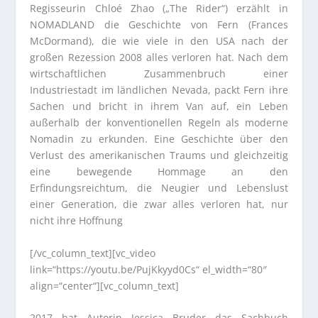
Regisseurin Chloé Zhao („The Rider“) erzählt in
NOMADLAND die Geschichte von Fern (Frances
McDormand), die wie viele in den USA nach der
großen Rezession 2008 alles verloren hat. Nach dem
wirtschaftlichen Zusammenbruch einer
Industriestadt im ländlichen Nevada, packt Fern ihre
Sachen und bricht in ihrem Van auf, ein Leben
außerhalb der konventionellen Regeln als moderne
Nomadin zu erkunden. Eine Geschichte über den
Verlust des amerikanischen Traums und gleichzeitig
eine bewegende Hommage an den
Erfindungsreichtum, die Neugier und Lebenslust
einer Generation, die zwar alles verloren hat, nur
nicht ihre Hoffnung
[/vc_column_text][vc_video
link=“https://youtu.be/PujKkyyd0Cs“ el_width=“80″
align=“center“][vc_column_text]
2017 hat Autorin Jessica Bruder das Sachbuch