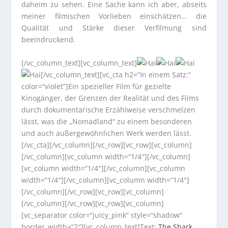
daheim zu sehen. Eine Sache kann ich aber, abseits
meiner filmischen Vorlieben einschätzen… die
Qualität und Stärke dieser Verfilmung sind
beeindruckend.
[/vc_column_text][vc_column_text]
[/vc_column_text][vc_cta h2=“In einem Satz:“
color=“violet“]Ein spezieller Film für gezielte
Kinogänger, der Grenzen der Realität und des Films
durch dokumentarische Erzählweise verschmelzen
lässt, was die „Nomadland“ zu einem besonderen
und auch außergewöhnlichen Werk werden lässt.
[/vc_cta][/vc_column][/vc_row][vc_row][vc_column]
[/vc_column][vc_column width=“1/4″][/vc_column]
[vc_column width=“1/4″][/vc_column][vc_column
width=“1/4″][/vc_column][vc_column width=“1/4″]
[/vc_column][/vc_row][vc_row][vc_column]
[/vc_column][/vc_row][vc_row][vc_column]
[vc_separator color=“juicy_pink“ style=“shadow“
border_width=“2″][vc_column_text]Text:
The Shark
,