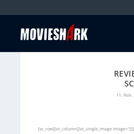
REVI
SC
11. Nov.
[vc_row][vc_column][vc_single_image image=“325