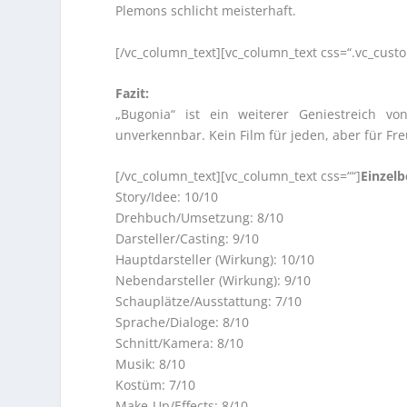
Plemons schlicht meisterhaft.
[/vc_column_text][vc_column_text css=“.vc_cus
Fazit:
„Bugonia“ ist ein weiterer Geniestreich von
unverkennbar. Kein Film für jeden, aber für F
[/vc_column_text][vc_column_text css=““]
Einzel
Story/Idee: 10/10
Drehbuch/Umsetzung: 8/10
Darsteller/Casting: 9/10
Hauptdarsteller (Wirkung): 10/10
Nebendarsteller (Wirkung): 9/10
Schauplätze/Ausstattung: 7/10
Sprache/Dialoge: 8/10
Schnitt/Kamera: 8/10
Musik: 8/10
Kostüm: 7/10
Make-Up/Effects: 8/10