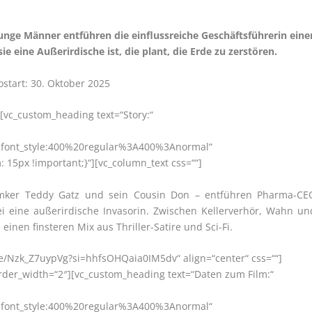
nge Männer entführen die einflussreiche Geschäftsführerin eine
e eine Außerirdische ist, die plant, die Erde zu zerstören.
ostart: 30. Oktober 2025
][vc_custom_heading text=“Story:“
r|font_style:400%20regular%3A400%3Anormal“
15px !important;}“][vc_column_text css=““]
Imker Teddy Gatz und sein Cousin Don – entführen Pharma-CE
 sei eine außerirdische Invasorin. Zwischen Kellerverhör, Wahn un
 einen finsteren Mix aus Thriller-Satire und Sci-Fi.
.be/Nzk_Z7uypVg?si=hhfsOHQaia0IM5dv“ align=“center“ css=““]
order_width=“2″][vc_custom_heading text=“Daten zum Film:“
r|font_style:400%20regular%3A400%3Anormal“