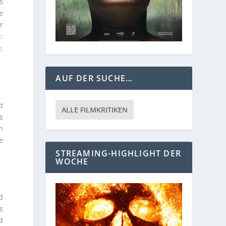
s
e
r
:
,
AUF DER SUCHE…
t
ALLE FILMKRITIKEN
s
n
e
STREAMING-HIGHLIGHT DER
WOCHE
d
s
d