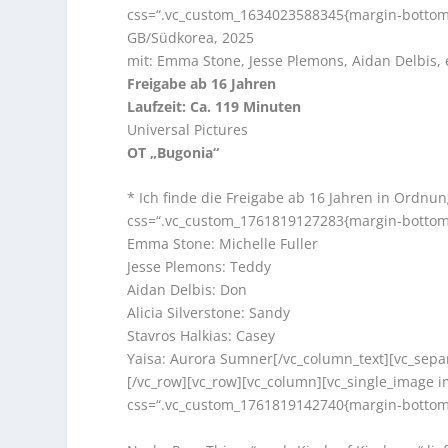
css=“.vc_custom_1634023588345{margin-bottom: 
GB/Südkorea, 2025
mit: Emma Stone, Jesse Plemons, Aidan Delbis, 
Freigabe ab 16 Jahren
Laufzeit: Ca. 119 Minuten
Universal Pictures
OT „Bugonia“
* Ich finde die Freigabe ab 16 Jahren in Ordnu
css=“.vc_custom_1761819127283{margin-bottom:
Emma Stone: Michelle Fuller
Jesse Plemons: Teddy
Aidan Delbis: Don
Alicia Silverstone: Sandy
Stavros Halkias: Casey
Yaisa: Aurora Sumner[/vc_column_text][vc_sepa
[/vc_row][vc_row][vc_column][vc_single_image i
css=“.vc_custom_1761819142740{margin-bottom: