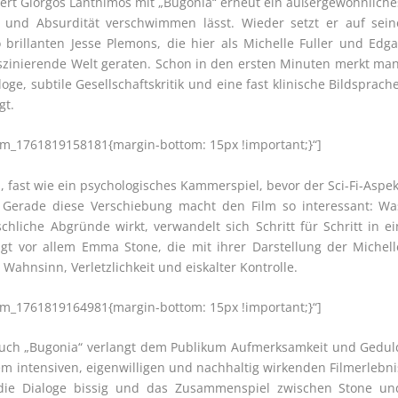
efert Giorgos Lanthimos mit „Bugonia“ erneut ein außergewöhnliche
 und Absurdität verschwimmen lässt. Wieder setzt er auf sein
llanten Jesse Plemons, die hier als Michelle Fuller und Edga
szinierende Welt geraten. Schon in den ersten Minuten merkt man
loge, subtile Gesellschaftskritik und eine fast klinische Bildsprache
gt.
tom_1761819158181{margin-bottom: 15px !important;}“]
 fast wie ein psychologisches Kammerspiel, bevor der Sci-Fi-Aspek
. Gerade diese Verschiebung macht den Film so interessant: Wa
liche Abgründe wirkt, verwandelt sich Schritt für Schritt in ei
gt vor allem Emma Stone, die mit ihrer Darstellung der Michell
 Wahnsinn, Verletzlichkeit und eiskalter Kontrolle.
tom_1761819164981{margin-bottom: 15px !important;}“]
d auch „Bugonia“ verlangt dem Publikum Aufmerksamkeit und Gedul
nem intensiven, eigenwilligen und nachhaltig wirkenden Filmerlebni
 die Dialoge bissig und das Zusammenspiel zwischen Stone un