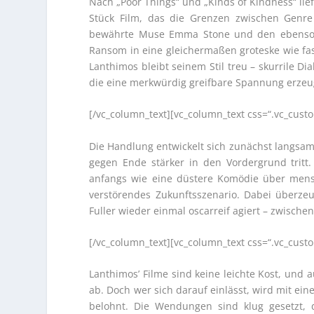
Nach „Poor Things“ und „Kinds of Kindness“ li
Stück Film, das die Grenzen zwischen Genre
bewährte Muse Emma Stone und den ebenso bri
Ransom in eine gleichermaßen groteske wie fa
Lanthimos bleibt seinem Stil treu – skurrile Dia
die eine merkwürdig greifbare Spannung erzeu
[/vc_column_text][vc_column_text css=“.vc_cus
Die Handlung entwickelt sich zunächst langsam,
gegen Ende stärker in den Vordergrund tritt
anfangs wie eine düstere Komödie über mensch
verstörendes Zukunftsszenario. Dabei überzeu
Fuller wieder einmal oscarreif agiert – zwischen
[/vc_column_text][vc_column_text css=“.vc_cus
Lanthimos’ Filme sind keine leichte Kost, un
ab. Doch wer sich darauf einlässt, wird mit ei
belohnt. Die Wendungen sind klug gesetzt,