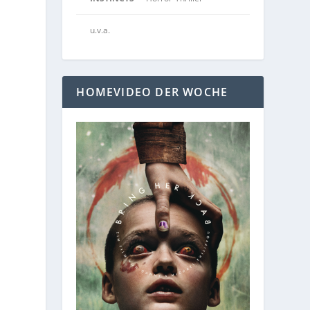
u.v.a.
HOMEVIDEO DER WOCHE
]