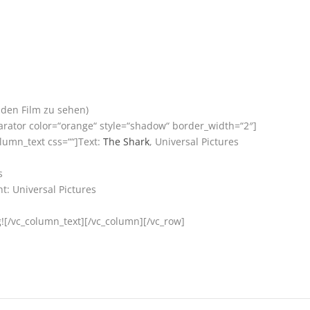
e den Film zu sehen)
arator color=“orange“ style=“shadow“ border_width=“2″]
lumn_text css=““]Text:
The Shark
, Universal Pictures
s
: Universal Pictures
[/vc_column_text][/vc_column][/vc_row]