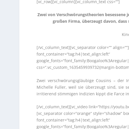
[vc_row][vc_column][vc_column_text css=““]
Zwei von Verschwörungstheorien besessene ju
großen Firma, überzeugt davon, dass si
Kin
[/vc_column_text][vc_separator color=““ align=““
font_container=“tag:h4|text_align:left“
google_fonts=“font_family:Boogaloo%3Aregula
css=“.vc_custom_1635459939732{margin-bottom: 
Zwei verschwörungsgläubige Cousins – der 
Michelle Fuller, weil sie überzeugt sind, sie
irritierend stimmigen Indizien kippt die Farce in
[/vc_column_text][vc_video link=“https://youtu
[vc_separator color=“orange“ style=“shadow“ b
font_container=“tag:h4|text_align:left“
google_fonts=“font_family:Boogaloo%3Aregula