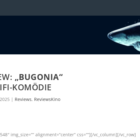
EW:
„BUGONIA“
IFI-KOMÖDIE
 2025
|
Reviews
,
ReviewsKino
48″ img_size=““ alignment=“center“ css=““][/vc_column][/vc_row]