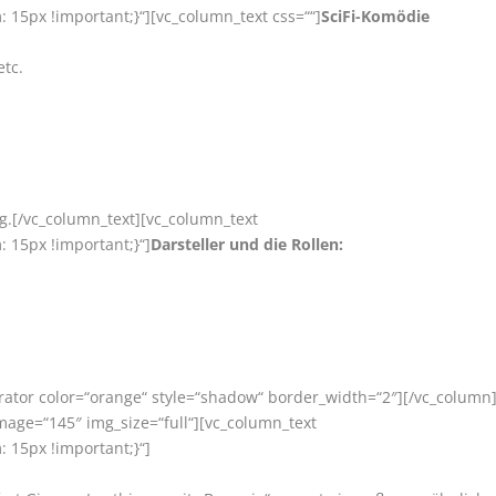
15px !important;}“][vc_column_text css=““]
SciFi-Komödie
etc.
ng.[/vc_column_text][vc_column_text
 15px !important;}“]
Darsteller und die Rollen:
rator color=“orange“ style=“shadow“ border_width=“2″][/vc_column
mage=“145″ img_size=“full“][vc_column_text
 15px !important;}“]