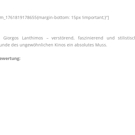
tom_1761819178655{margin-bottom: 15px !important;}“]
 Giorgos Lanthimos – verstörend, faszinierend und stilistisc
reunde des ungewöhnlichen Kinos ein absolutes Muss.
bewertung: