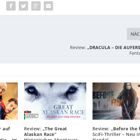
:
NÄC
Review:
„DRACULA – DIE AUFER
Fant
r auf
Review:
„The Great
Review:
„Before the f
Alaskan Race“
SciFi-Thriller – Neu 
die – Im
Historisches Abenteuer –
Handel