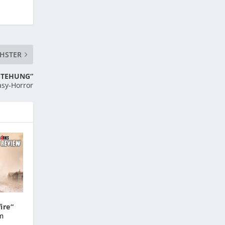
HSTER
STEHUNG“
asy-Horror
ire“
im