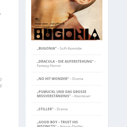
r
„BUGONIA“
– SciFi-Komödie
„DRACULA – DIE AUFERSTEHUNG“
–
Fantasy-Horror
„NO HIT WONDER“
– Drama
O
d
„PUMUCKL UND DAS GROSSE
MISSVERSTÄNDNIS“
– Abenteuer
„STILLER“
– Drama
„GOOD BOY – TRUST HIS
INSTINCTS“
– Horror-Thriller