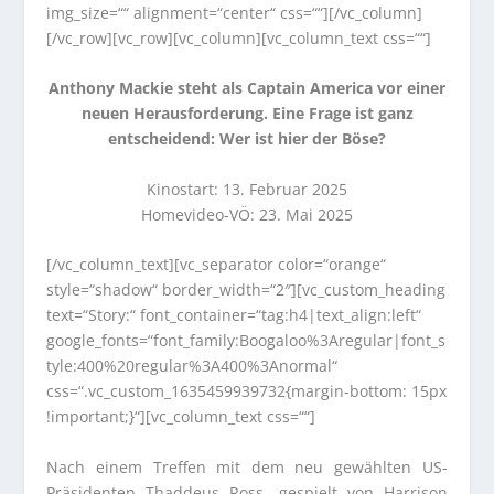
img_size=““ alignment=“center“ css=““][/vc_column]
[/vc_row][vc_row][vc_column][vc_column_text css=““]
Anthony Mackie steht als Captain America vor einer
neuen Herausforderung. Eine Frage ist ganz
entscheidend: Wer ist hier der Böse?
Kinostart: 13. Februar 2025
Homevideo-VÖ: 23. Mai 2025
[/vc_column_text][vc_separator color=“orange“
style=“shadow“ border_width=“2″][vc_custom_heading
text=“Story:“ font_container=“tag:h4|text_align:left“
google_fonts=“font_family:Boogaloo%3Aregular|font_s
tyle:400%20regular%3A400%3Anormal“
css=“.vc_custom_1635459939732{margin-bottom: 15px
!important;}“][vc_column_text css=““]
Nach einem Treffen mit dem neu gewählten US-
Präsidenten Thaddeus Ross, gespielt von Harrison