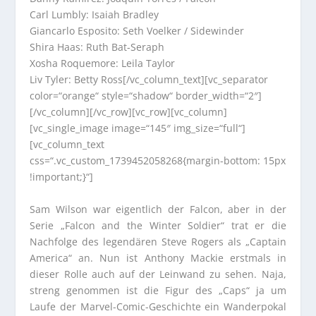
Carl Lumbly: Isaiah Bradley
Giancarlo Esposito: Seth Voelker / Sidewinder
Shira Haas: Ruth Bat-Seraph
Xosha Roquemore: Leila Taylor
Liv Tyler: Betty Ross[/vc_column_text][vc_separator
color=“orange“ style=“shadow“ border_width=“2″]
[/vc_column][/vc_row][vc_row][vc_column]
[vc_single_image image=“145″ img_size=“full“]
[vc_column_text
css=“.vc_custom_1739452058268{margin-bottom: 15px
!important;}“]
Sam Wilson war eigentlich der Falcon, aber in der
Serie „Falcon and the Winter Soldier“ trat er die
Nachfolge des legendären Steve Rogers als „Captain
America“ an. Nun ist Anthony Mackie erstmals in
dieser Rolle auch auf der Leinwand zu sehen. Naja,
streng genommen ist die Figur des „Caps“ ja um
Laufe der Marvel-Comic-Geschichte ein Wanderpokal