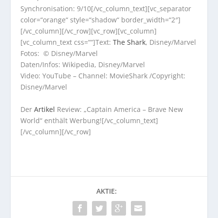
Synchronisation: 9/10[/vc_column_text][vc_separator
color=“orange“ style=“shadow“ border_width=“2″]
[/vc_column][/vc_row][vc_row][vc_column]
[vc_column_text css=““]Text:
The Shark
, Disney/Marvel
Fotos: © Disney/Marvel
Daten/Infos: Wikipedia, Disney/Marvel
Video: YouTube – Channel: MovieShark /Copyright:
Disney/Marvel
Der
Artikel
Review: „Captain America – Brave New
World“ enthält Werbung![/vc_column_text]
[/vc_column][/vc_row]
AKTIE: