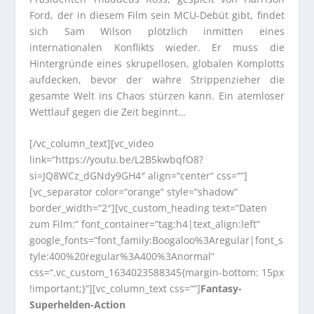
Ford, der in diesem Film sein MCU-Debüt gibt, findet
sich Sam Wilson plötzlich inmitten eines
internationalen Konflikts wieder. Er muss die
Hintergründe eines skrupellosen, globalen Komplotts
aufdecken, bevor der wahre Strippenzieher die
gesamte Welt ins Chaos stürzen kann. Ein atemloser
Wettlauf gegen die Zeit beginnt…
[/vc_column_text][vc_video
link=“https://youtu.be/L2B5kwbqfO8?
si=JQ8WCz_dGNdy9GH4″ align=“center“ css=““]
[vc_separator color=“orange“ style=“shadow“
border_width=“2″][vc_custom_heading text=“Daten
zum Film:“ font_container=“tag:h4|text_align:left“
google_fonts=“font_family:Boogaloo%3Aregular|font_s
tyle:400%20regular%3A400%3Anormal“
css=“.vc_custom_1634023588345{margin-bottom: 15px
!important;}“][vc_column_text css=““]
Fantasy-
Superhelden-Action