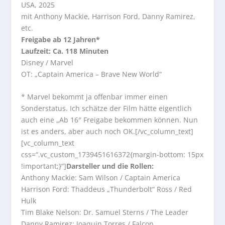
USA, 2025
mit Anthony Mackie, Harrison Ford, Danny Ramirez,
etc.
Freigabe ab 12 Jahren*
Laufzeit: Ca. 118 Minuten
Disney / Marvel
OT: „Captain America – Brave New World“
* Marvel bekommt ja offenbar immer einen
Sonderstatus. Ich schätze der Film hätte eigentlich
auch eine „Ab 16″ Freigabe bekommen können. Nun
ist es anders, aber auch noch OK.[/vc_column_text]
[vc_column_text
css=“.vc_custom_1739451616372{margin-bottom: 15px
!important;}“]
Darsteller und die Rollen:
Anthony Mackie: Sam Wilson / Captain America
Harrison Ford: Thaddeus „Thunderbolt“ Ross / Red
Hulk
Tim Blake Nelson: Dr. Samuel Sterns / The Leader
Danny Ramirez: Joaquin Torres / Falcon