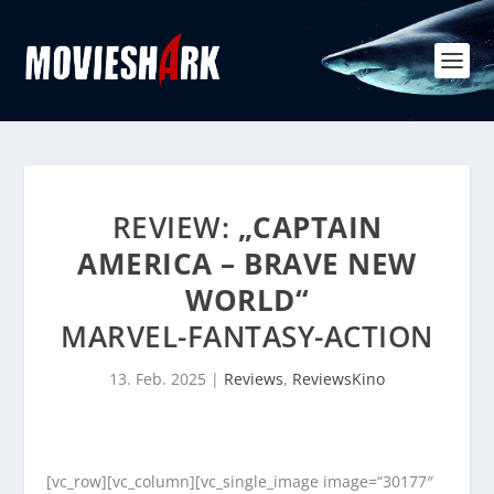
REVIEW:
„CAPTAIN
AMERICA – BRAVE NEW
WORLD“
MARVEL-FANTASY-ACTION
13. Feb. 2025
|
Reviews
,
ReviewsKino
[vc_row][vc_column][vc_single_image image=“30177″