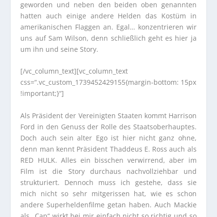
geworden und neben den beiden oben genannten
hatten auch einige andere Helden das Kostüm in
amerikanischen Flaggen an. Egal… konzentrieren wir
uns auf Sam Wilson, denn schließlich geht es hier ja
um ihn und seine Story.
[/vc_column_text][vc_column_text
css=“.vc_custom_1739452429155{margin-bottom: 15px
!important;}“]
Als Präsident der Vereinigten Staaten kommt Harrison
Ford in den Genuss der Rolle des Staatsoberhauptes.
Doch auch sein alter Ego ist hier nicht ganz ohne,
denn man kennt Präsident Thaddeus E. Ross auch als
RED HULK. Alles ein bisschen verwirrend, aber im
Film ist die Story durchaus nachvollziehbar und
strukturiert. Dennoch muss ich gestehe, dass sie
mich nicht so sehr mitgerissen hat, wie es schon
andere Superheldenfilme getan haben. Auch Mackie
als „Cap“ wirkt bei mir einfach nicht so richtig und so