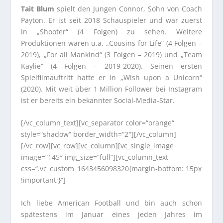
Tait Blum
spielt den Jungen Connor, Sohn von Coach
Payton. Er ist seit 2018 Schauspieler und war zuerst
in „Shooter“ (4 Folgen) zu sehen. Weitere
Produktionen waren u.a. „Cousins for Life“ (4 Folgen –
2019), „For all Mankind“ (3 Folgen – 2019) und „Team
Kaylie“ (4 Folgen – 2019-2020). Seinen ersten
Spielfilmauftritt hatte er in „Wish upon a Unicorn“
(2020). Mit weit über 1 Million Follower bei Instagram
ist er bereits ein bekannter Social-Media-Star.
[/vc_column_text][vc_separator color=“orange“
style=“shadow“ border_width=“2″][/vc_column]
[/vc_row][vc_row][vc_column][vc_single_image
image=“145″ img_size=“full“][vc_column_text
css=“.vc_custom_1643456098320{margin-bottom: 15px
!important;}“]
Ich liebe American Football und bin auch schon
spätestens im Januar eines jeden Jahres im