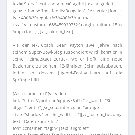
text=“Story:“ font_container=“tag:h4|text_align:left“
google_fonts=“font_family:Boogaloo%3Aregular|font_s
tyle:400%20regular%3A400%3Anormal“
css=“.vc_custom_1635459939732{margin-bottom: 15px
!important;}“][vc_column_text]
Als der NFL-Coach Sean Payton zwei Jahre nach
seinem Super-Bowl-Sieg suspendiert wird, kehrt er in
seine Heimatstadt zurück, wo er hofft, eine neue
Beziehung zu seinem 12-jährigen Sohn aufzubauen,
indem er dessen Jugend-Footballteam auf die
Sprünge hilft.
[/vc_column_text][vc_video
link=“https://youtu.be/xppbyXSxPlo“ el_width=“80″
align=“center“][vc_separator color=“orange“
style=“shadow“ border_width=“2″][vc_custom_heading
text=“Daten zum Film:“
font_container=“tag:h4|text_align:left“