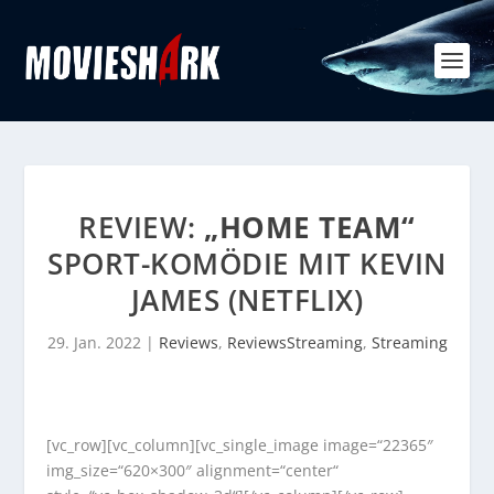
REVIEW:
„HOME TEAM“
SPORT-KOMÖDIE MIT KEVIN
JAMES (NETFLIX)
29. Jan. 2022
|
Reviews
,
ReviewsStreaming
,
Streaming
[vc_row][vc_column][vc_single_image image=“22365″
img_size=“620×300″ alignment=“center“