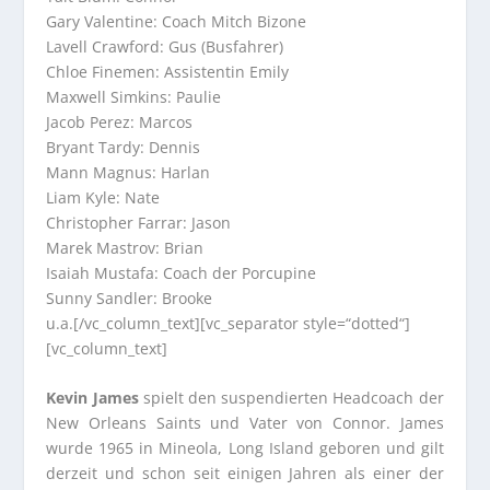
Gary Valentine: Coach Mitch Bizone
Lavell Crawford: Gus (Busfahrer)
Chloe Finemen: Assistentin Emily
Maxwell Simkins: Paulie
Jacob Perez: Marcos
Bryant Tardy: Dennis
Mann Magnus: Harlan
Liam Kyle: Nate
Christopher Farrar: Jason
Marek Mastrov: Brian
Isaiah Mustafa: Coach der Porcupine
Sunny Sandler: Brooke
u.a.[/vc_column_text][vc_separator style=“dotted“]
[vc_column_text]
Kevin James
spielt den suspendierten Headcoach der
New Orleans Saints und Vater von Connor. James
wurde 1965 in Mineola, Long Island geboren und gilt
derzeit und schon seit einigen Jahren als einer der