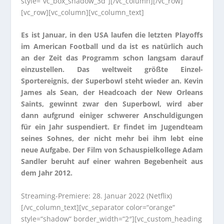
style=“vc_box_shadow_3d“][/vc_column][/vc_row]
[vc_row][vc_column][vc_column_text]
Es ist Januar, in den USA laufen die letzten Playoffs
im American Football und da ist es natürlich auch
an der Zeit das Programm schon langsam darauf
einzustellen. Das weltweit größte Einzel-
Sportereignis, der Superbowl steht wieder an. Kevin
James als Sean, der Headcoach der New Orleans
Saints, gewinnt zwar den Superbowl, wird aber
dann aufgrund einiger schwerer Anschuldigungen
für ein Jahr suspendiert. Er findet im Jugendteam
seines Sohnes, der nicht mehr bei ihm lebt eine
neue Aufgabe. Der Film von Schauspielkollege Adam
Sandler beruht auf einer wahren Begebenheit aus
dem Jahr 2012.
Streaming-Premiere: 28. Januar 2022 (Netflix)
[/vc_column_text][vc_separator color=“orange“
style=“shadow“ border_width=“2″][vc_custom_heading