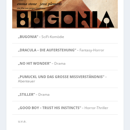
„BUGONIA“
– SciFi-Komödie
„DRACULA – DIE AUFERSTEHUNG“
– Fantasy-Horror
„NO HIT WONDER“
– Drama
„PUMUCKL UND DAS GROSSE MISSVERSTÄNDNIS“
–
Abenteuer
„STILLER“
– Drama
„GOOD BOY – TRUST HIS INSTINCTS“
– Horror-Thriller
u.v.a.