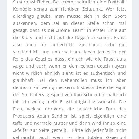
Superbowl-Fieber. Da kommt natürlich eine Football-
Komödie genau zum richtigen Zeitpunkt. Wer jetzt
allerdings glaubt, man müsse sich in dem Sport
auskennen, dem sei an dieser Stelle schon mal
gesagt, dass es bei „Home Team“ in erster Linie auf
die Story und nicht auf die Regeln ankommt. Es ist
also auch für unbedarfte Zuschauer sehr gut
verständlich und unterhaltsam. Kevin James in der
Rolle des Coaches passt einfach wie die Faust aufs
Auge und auch wenn er dem echten Coach Payton
nicht wirklich ähnlich sieht, ist es authentisch und
glaubhaft. Bei den Nebenrollen muss ich aber
dennoch ein wenig meckern. Insbesondere die Figur
des Stiefvaters, gespielt von Ron Schneider, hätte ich
mir ein wenig mehr Ernsthaftigkeit gewünscht. Die
Frau, welche übrigens die tatsächliche Frau des
Producers Adam Sandler ist, spielt eigentlich eine
taffe und normale Mutter und dann wird ihr so eine
„Pfeife“ zur Seite gestellt. Hätte ich jedenfalls nicht
gebraucht, auch wenn er den totalen Gegenpol