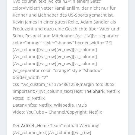
[/vc_column_text][vc_cta h2=“In einem Satz:“
color=“violet“]Netter Familienfilm, der nicht nur für
Kenner und Liebhaber des US-Sports gemacht ist.
Kevin James in einer guten Rolle, Adam Sandler als
Produzent und dazu eine Geschichte über Vater und
Sohn, Respekt und Miteinaner.[/vc_cta][vc_separator
color=“orange“ style=“shadow“ border_width=“2″]
[/vc_column][/vc_row][vc_row][vc_column]
[/vc_column][/vc_row][vc_row][vc_column]
[/vc_column][/vc_row][vc_row][vc_column]
[vc_separator color=“orange“ style=“shadow“
border_width=“2″
css=“.vc_custom_1613754861258{margin-top: 30px
!important;}“][vc_column_text]Text:
The Shark
, Netflix
Fotos: © Netflix
Daten/Infos: Netflix, Wikipedia, IMDb
Video: YouTube – Channel/Copyright: Netflix
Der
Artikel
„Home Team“ enthält Werbung!
[/vc_column_text][/vc_column][/vc_row]