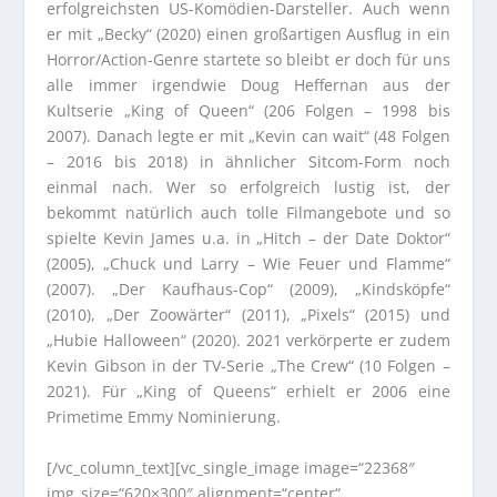
erfolgreichsten US-Komödien-Darsteller. Auch wenn
er mit „Becky“ (2020) einen großartigen Ausflug in ein
Horror/Action-Genre startete so bleibt er doch für uns
alle immer irgendwie Doug Heffernan aus der
Kultserie „King of Queen“ (206 Folgen – 1998 bis
2007). Danach legte er mit „Kevin can wait“ (48 Folgen
– 2016 bis 2018) in ähnlicher Sitcom-Form noch
einmal nach. Wer so erfolgreich lustig ist, der
bekommt natürlich auch tolle Filmangebote und so
spielte Kevin James u.a. in „Hitch – der Date Doktor“
(2005), „Chuck und Larry – Wie Feuer und Flamme“
(2007). „Der Kaufhaus-Cop“ (2009), „Kindsköpfe“
(2010), „Der Zoowärter“ (2011), „Pixels“ (2015) und
„Hubie Halloween“ (2020). 2021 verkörperte er zudem
Kevin Gibson in der TV-Serie „The Crew“ (10 Folgen –
2021). Für „King of Queens“ erhielt er 2006 eine
Primetime Emmy Nominierung.
[/vc_column_text][vc_single_image image=“22368″
img_size=“620×300″ alignment=“center“