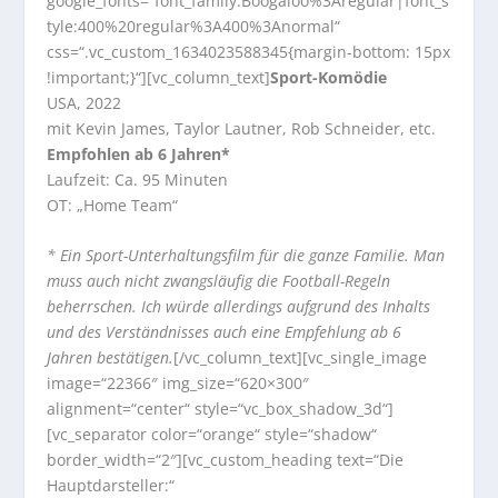
google_fonts=“font_family:Boogaloo%3Aregular|font_s
tyle:400%20regular%3A400%3Anormal“
css=“.vc_custom_1634023588345{margin-bottom: 15px
!important;}“][vc_column_text]
Sport-Komödie
USA, 2022
mit Kevin James, Taylor Lautner, Rob Schneider, etc.
Empfohlen ab 6 Jahren*
Laufzeit: Ca. 95 Minuten
OT: „Home Team“
* Ein Sport-Unterhaltungsfilm für die ganze Familie. Man
muss auch nicht zwangsläufig die Football-Regeln
beherrschen. Ich würde allerdings aufgrund des Inhalts
und des Verständnisses auch eine Empfehlung ab 6
Jahren bestätigen.
[/vc_column_text][vc_single_image
image=“22366″ img_size=“620×300″
alignment=“center“ style=“vc_box_shadow_3d“]
[vc_separator color=“orange“ style=“shadow“
border_width=“2″][vc_custom_heading text=“Die
Hauptdarsteller:“