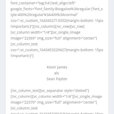
font_container=“tag:h4|text_align:left“
google_fonts=“font_family:Boogaloo%3Aregular|font_s
tyle:400%20regular%3A400%3Anormal“
css=“.vc_custom_1643452713332{margin-bottom: 15px
!important;}“][/vc_column][/vc_row][vc_row]
[vc_column width=“1/4″][vc_single_image
image=“22369″ img_size=“full“ alignment=“center“]
[vc_column_text
css=“.vc_custom_1643453229427{margin-bottom: 15px
!important;}“]
Kevin James
als
Sean Payton
[/vc_column_text][vc_separator style=“dotted“]
[/vc_column][vc_column width=“1/4″][vc_single_image
image=“22370″ img_size=“full“ alignment=“center“]
[vc_column_text
css=“.vc_custom_1643453291026{margin-bottom: 15px