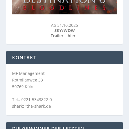
Ab 31.10.2025
SKY/WOW
Trailer –
hier
–
KONTAKT
MF Management
Rotmilanweg 33
50769 Köln
Tel.: 0221-5343822-0
shark@the-shark.de
DIE GEWINNER DER LETZTEN