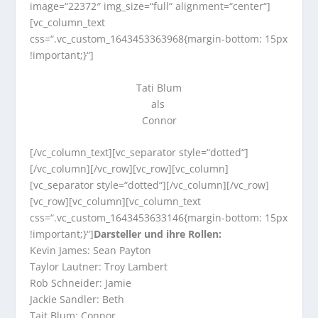
image=“22372″ img_size=“full“ alignment=“center“]
[vc_column_text
css=“.vc_custom_1643453363968{margin-bottom: 15px
!important;}“]
Tati Blum
als
Connor
[/vc_column_text][vc_separator style=“dotted“]
[/vc_column][/vc_row][vc_row][vc_column]
[vc_separator style=“dotted“][/vc_column][/vc_row]
[vc_row][vc_column][vc_column_text
css=“.vc_custom_1643453633146{margin-bottom: 15px
!important;}“]
Darsteller und ihre Rollen:
Kevin James: Sean Payton
Taylor Lautner: Troy Lambert
Rob Schneider: Jamie
Jackie Sandler: Beth
Tait Blum: Connor