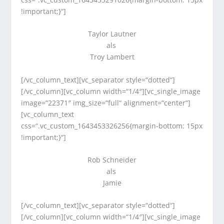
!important;}“]
Taylor Lautner
als
Troy Lambert
[/vc_column_text][vc_separator style=“dotted“]
[/vc_column][vc_column width=“1/4″][vc_single_image
image=“22371″ img_size=“full“ alignment=“center“]
[vc_column_text
css=“.vc_custom_1643453326256{margin-bottom: 15px
!important;}“]
Rob Schneider
als
Jamie
[/vc_column_text][vc_separator style=“dotted“]
[/vc_column][vc_column width=“1/4″][vc_single_image