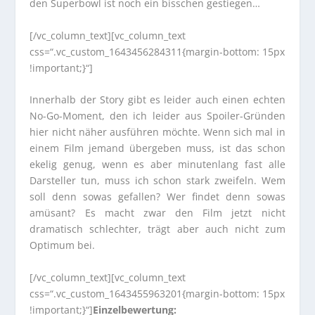
den Superbowl ist noch ein bisschen gestiegen…
[/vc_column_text][vc_column_text
css=“.vc_custom_1643456284311{margin-bottom: 15px
!important;}“]
Innerhalb der Story gibt es leider auch einen echten
No-Go-Moment, den ich leider aus Spoiler-Gründen
hier nicht näher ausführen möchte. Wenn sich mal in
einem Film jemand übergeben muss, ist das schon
ekelig genug, wenn es aber minutenlang fast alle
Darsteller tun, muss ich schon stark zweifeln. Wem
soll denn sowas gefallen? Wer findet denn sowas
amüsant? Es macht zwar den Film jetzt nicht
dramatisch schlechter, trägt aber auch nicht zum
Optimum bei.
[/vc_column_text][vc_column_text
css=“.vc_custom_1643455963201{margin-bottom: 15px
!important;}“]
Einzelbewertung: