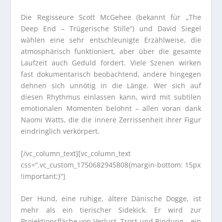
Die Regisseure Scott McGehee (bekannt für „The
Deep End – Trügerische Stille“) und David Siegel
wählen eine sehr entschleunigte Erzählweise, die
atmosphärisch funktioniert, aber über die gesamte
Laufzeit auch Geduld fordert. Viele Szenen wirken
fast dokumentarisch beobachtend, andere hingegen
dehnen sich unnötig in die Länge. Wer sich auf
diesen Rhythmus einlassen kann, wird mit subtilen
emotionalen Momenten belohnt – allen voran dank
Naomi Watts, die die innere Zerrissenheit ihrer Figur
eindringlich verkörpert.
[/vc_column_text][vc_column_text
css=“.vc_custom_1750682945808{margin-bottom: 15px
!important;}“]
Der Hund, eine ruhige, ältere Dänische Dogge, ist
mehr als ein tierischer Sidekick. Er wird zur
Projektionsfläche von Verlust, Trost und Bindung – ein