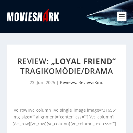
REVIEW:
„LOYAL FRIEND“
TRAGIKOMÖDIE/DRAMA
23. Juni 2025
|
Reviews
,
ReviewsKino
[vc_row][vc_column][vc_single_image image=“31655″
img_size=““ alignment=“center“ css=““][/vc_column]
[/vc_row][vc_row][vc_column][vc_column_text css=““]