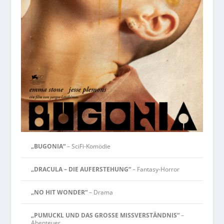
„BUGONIA“
– SciFi-Komödie
„DRACULA – DIE AUFERSTEHUNG“
– Fantasy-Horror
„NO HIT WONDER“
– Drama
„PUMUCKL UND DAS GROSSE MISSVERSTÄNDNIS“
–
Abenteuer