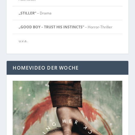
„STILLER“
– Drama
„GOOD BOY – TRUST HIS INSTINCTS“
– Horror-Thriller
u.v.a.
HOMEVIDEO DER WOCHE