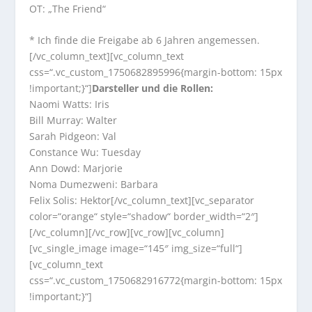
OT: „The Friend“
* Ich finde die Freigabe ab 6 Jahren angemessen.
[/vc_column_text][vc_column_text
css=“.vc_custom_1750682895996{margin-bottom: 15px
!important;}“]
Darsteller und die Rollen:
Naomi Watts: Iris
Bill Murray: Walter
Sarah Pidgeon: Val
Constance Wu: Tuesday
Ann Dowd: Marjorie
Noma Dumezweni: Barbara
Felix Solis: Hektor[/vc_column_text][vc_separator
color=“orange“ style=“shadow“ border_width=“2″]
[/vc_column][/vc_row][vc_row][vc_column]
[vc_single_image image=“145″ img_size=“full“]
[vc_column_text
css=“.vc_custom_1750682916772{margin-bottom: 15px
!important;}“]