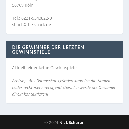
50769 Köln
Tel.: 0221-5343822-0
shark@the-shark.de
DIE GEWINNER DER LETZTEN
GEWINNSPIELE
Aktuell leider keine Gewinnspiele
Achtung: Aus Datenschutzgründen kann ich die Namen
leider nicht mehr veröffentlichen. Ich werde die Gewinner
direkt kontaktieren!
© 2024
Nick Schuran