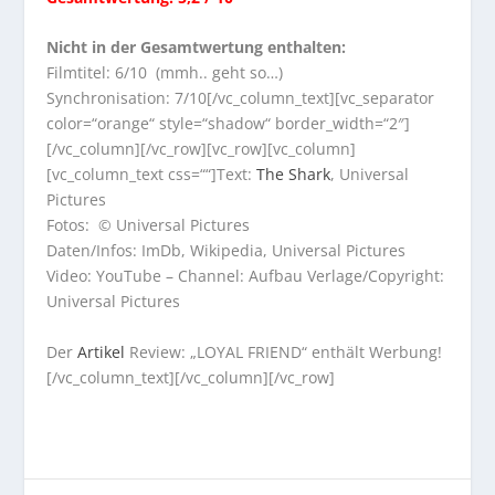
Nicht in der Gesamtwertung enthalten:
Filmtitel: 6/10 (mmh.. geht so…)
Synchronisation: 7/10[/vc_column_text][vc_separator
color=“orange“ style=“shadow“ border_width=“2″]
[/vc_column][/vc_row][vc_row][vc_column]
[vc_column_text css=““]Text:
The Shark
, Universal
Pictures
Fotos: © Universal Pictures
Daten/Infos: ImDb, Wikipedia, Universal Pictures
Video: YouTube – Channel: Aufbau Verlage/Copyright:
Universal Pictures
Der
Artikel
Review: „LOYAL FRIEND“ enthält Werbung!
[/vc_column_text][/vc_column][/vc_row]