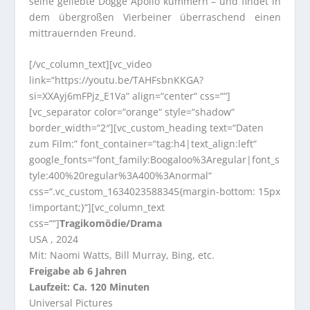
seine geliebte Dogge Apollo kümmern – und findet in
dem übergroßen Vierbeiner überraschend einen
mittrauernden Freund.
[/vc_column_text][vc_video
link=“https://youtu.be/TAHFsbnKKGA?
si=XXAyj6mFPjz_E1Va“ align=“center“ css=““]
[vc_separator color=“orange“ style=“shadow“
border_width=“2″][vc_custom_heading text=“Daten
zum Film:“ font_container=“tag:h4|text_align:left“
google_fonts=“font_family:Boogaloo%3Aregular|font_s
tyle:400%20regular%3A400%3Anormal“
css=“.vc_custom_1634023588345{margin-bottom: 15px
!important;}“][vc_column_text
css=““]
Tragikomödie/Drama
USA , 2024
Mit: Naomi Watts, Bill Murray, Bing, etc.
Freigabe ab 6 Jahren
Laufzeit: Ca. 120 Minuten
Universal Pictures