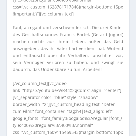
css=“.vc_custom_1628781717846{margin-bottom: 15px
!important;}“][vc_column_text]
Faul, arrogant und verschwenderisch. Die drei Kinder
des Geschäftsmannes Francis Bartek (Gérard Jugnot)
machen nichts aus ihrem Leben, außer das Geld
auszugeben, das ihr Vater hart verdient hat. Wütend
und enttäuscht über ihr Verhalten, täuscht er vor,
sein Vermögen verloren zu haben, und zwingt sie
dadurch, das Undenkbare zu tun: Arbeiten!
[/vc_column_text][vc_video
link=“https://youtu.be/WR44X2gCdmk“ align=“center“]
[vc_separator color=“blue“ style=“shadow“
border_width=“2″][vc_custom_heading text=“Daten
zum Film:“ font_container=“tag:h4|text_align:left“
google_fonts=“font_family:Boogaloo%3Aregular|font_s
tyle:400%20regular%3A400%3Anormal“
css=“.vc_custom_1609115469543{margin-bottom: 15px