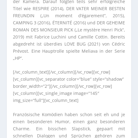
der Kamera. Darauf folgten teils sehr erfolgreiche
Titel wie RESPIRE (2014), DER VATER MEINER BESTEN
FREUNDIN („Un moment d’égarement“, 2015),
CAMPING 3 (2016), ÉTERNITÉ (2016) und DER GEHEIME
ROMAN DES MONSIEUR PICK („Le mystère Henri Pick“,
2019) mit Fabrice Luchini und Camille Cottin. Bereits
abgedreht ist überdies LOVE BUG (2021) von Cédric
Prévost. Eine Hauptrolle spielte Meliava in der Serie
„HP“.
[/vc_column_text][/vc_column][/vc_row][vc_row]
[vc_column][vc_separator color=“blue“ style=“shadow“
border_width=“2″][/vc_column][/vc_row][vc_row]
[vc_column][vc_single_image image=“145″
img_size=“full“][vc_column_text]
Französische Komödien haben schon seit eh und je
einen besonderen Humor, einen ganz besonderen
Charme. Ein bisschen Slapstick, gepaart mit
schnellen Dialogen und Sprüchen gehören zum