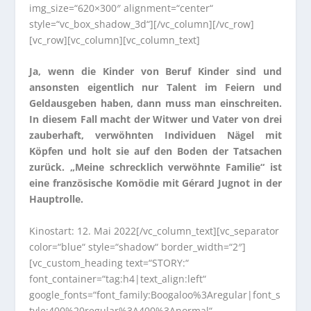
img_size=“620×300″ alignment=“center“
style=“vc_box_shadow_3d“][/vc_column][/vc_row]
[vc_row][vc_column][vc_column_text]
Ja, wenn die Kinder von Beruf Kinder sind und
ansonsten eigentlich nur Talent im Feiern und
Geldausgeben haben, dann muss man einschreiten.
In diesem Fall macht der Witwer und Vater von drei
zauberhaft, verwöhnten Individuen Nägel mit
Köpfen und holt sie auf den Boden der Tatsachen
zurück. „Meine schrecklich verwöhnte Familie“ ist
eine französische Komödie mit Gérard Jugnot in der
Hauptrolle.
Kinostart: 12. Mai 2022[/vc_column_text][vc_separator
color=“blue“ style=“shadow“ border_width=“2″]
[vc_custom_heading text=“STORY:“
font_container=“tag:h4|text_align:left“
google_fonts=“font_family:Boogaloo%3Aregular|font_s
tyle:400%20regular%3A400%3Anormal“