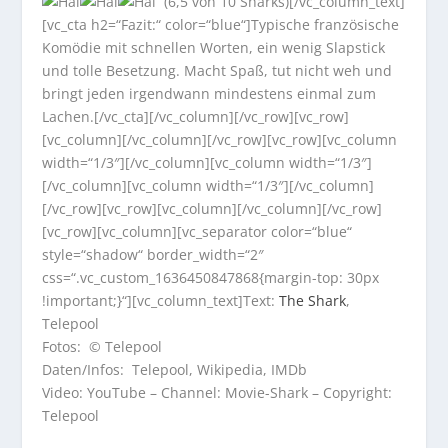
(6,5 von 10 Sharks)[/vc_column_text]
[vc_cta h2=“Fazit:“ color=“blue“]Typische französische
Komödie mit schnellen Worten, ein wenig Slapstick
und tolle Besetzung. Macht Spaß, tut nicht weh und
bringt jeden irgendwann mindestens einmal zum
Lachen.[/vc_cta][/vc_column][/vc_row][vc_row]
[vc_column][/vc_column][/vc_row][vc_row][vc_column
width=“1/3″][/vc_column][vc_column width=“1/3″]
[/vc_column][vc_column width=“1/3″][/vc_column]
[/vc_row][vc_row][vc_column][/vc_column][/vc_row]
[vc_row][vc_column][vc_separator color=“blue“
style=“shadow“ border_width=“2″
css=“.vc_custom_1636450847868{margin-top: 30px
!important;}“][vc_column_text]Text:
The Shark
,
Telepool
Fotos: © Telepool
Daten/Infos: Telepool, Wikipedia, IMDb
Video: YouTube – Channel: Movie-Shark – Copyright:
Telepool