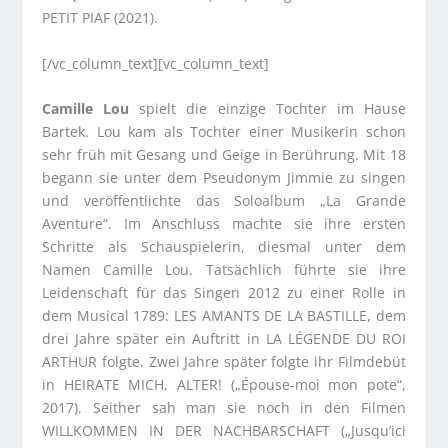
PETIT PIAF (2021).
[/vc_column_text][vc_column_text]
Camille Lou
spielt die einzige Tochter im Hause
Bartek. Lou kam als Tochter einer Musikerin schon
sehr früh mit Gesang und Geige in Berührung. Mit 18
begann sie unter dem Pseudonym Jimmie zu singen
und veröffentlichte das Soloalbum „La Grande
Aventure“. Im Anschluss machte sie ihre ersten
Schritte als Schauspielerin, diesmal unter dem
Namen Camille Lou. Tatsächlich führte sie ihre
Leidenschaft für das Singen 2012 zu einer Rolle in
dem Musical 1789: LES AMANTS DE LA BASTILLE, dem
drei Jahre später ein Auftritt in LA LÉGENDE DU ROI
ARTHUR folgte. Zwei Jahre später folgte ihr Filmdebüt
in HEIRATE MICH, ALTER! („Épouse-moi mon pote“,
2017). Seither sah man sie noch in den Filmen
WILLKOMMEN IN DER NACHBARSCHAFT („Jusqu’ici