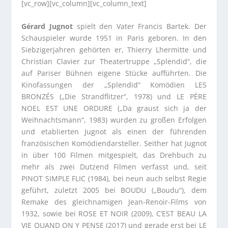
[vc_row][vc_column][vc_column_text]
Gérard Jugnot
spielt den Vater Francis Bartek. Der
Schauspieler wurde 1951 in Paris geboren. In den
Siebzigerjahren gehörten er, Thierry Lhermitte und
Christian Clavier zur Theatertruppe „Splendid“, die
auf Pariser Bühnen eigene Stücke aufführten. Die
Kinofassungen der „Splendid“ Komödien LES
BRONZÉS („Die Strandflitzer“, 1978) und LE PÈRE
NOEL EST UNE ORDURE („Da graust sich ja der
Weihnachtsmann“, 1983) wurden zu großen Erfolgen
und etablierten Jugnot als einen der führenden
französischen Komödiendarsteller. Seither hat Jugnot
in über 100 Filmen mitgespielt, das Drehbuch zu
mehr als zwei Dutzend Filmen verfasst und, seit
PINOT SIMPLE FLIC (1984), bei neun auch selbst Regie
geführt, zuletzt 2005 bei BOUDU („Boudu“), dem
Remake des gleichnamigen Jean-Renoir-Films von
1932, sowie bei ROSE ET NOIR (2009), C’EST BEAU LA
VIE QUAND ON Y PENSE (2017) und gerade erst bei LE