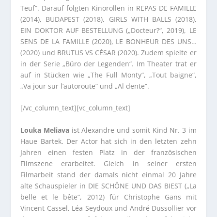
Teuf“. Darauf folgten Kinorollen in REPAS DE FAMILLE
(2014), BUDAPEST (2018), GIRLS WITH BALLS (2018),
EIN DOKTOR AUF BESTELLUNG („Docteur?“, 2019), LE
SENS DE LA FAMILLE (2020), LE BONHEUR DES UNS…
(2020) und BRUTUS VS CÉSAR (2020). Zudem spielte er
in der Serie „Büro der Legenden“. Im Theater trat er
auf in Stücken wie „The Full Monty“, „Tout baigne“,
„Va jour sur l‘autoroute“ und „Al dente“.
[/vc_column_text][vc_column_text]
Louka Meliava
ist Alexandre und somit Kind Nr. 3 im
Haue Bartek. Der Actor hat sich in den letzten zehn
Jahren einen festen Platz in der französischen
Filmszene erarbeitet. Gleich in seiner ersten
Filmarbeit stand der damals nicht einmal 20 Jahre
alte Schauspieler in DIE SCHÖNE UND DAS BIEST („La
belle et le bête“, 2012) für Christophe Gans mit
Vincent Cassel, Léa Seydoux und André Dussollier vor