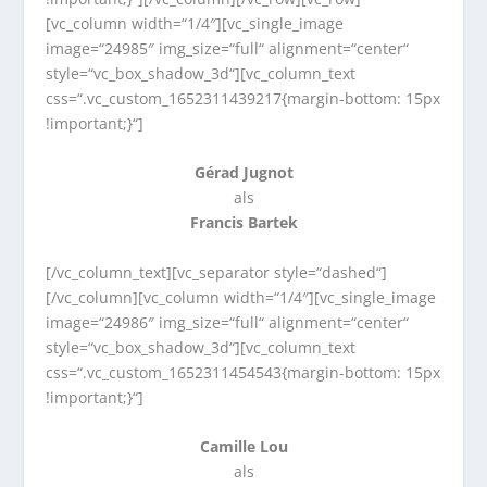
[vc_column width=“1/4″][vc_single_image
image=“24985″ img_size=“full“ alignment=“center“
style=“vc_box_shadow_3d“][vc_column_text
css=“.vc_custom_1652311439217{margin-bottom: 15px
!important;}“]
Gérad Jugnot
als
Francis Bartek
[/vc_column_text][vc_separator style=“dashed“]
[/vc_column][vc_column width=“1/4″][vc_single_image
image=“24986″ img_size=“full“ alignment=“center“
style=“vc_box_shadow_3d“][vc_column_text
css=“.vc_custom_1652311454543{margin-bottom: 15px
!important;}“]
Camille Lou
als