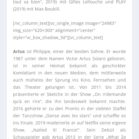
tout va bien“, 2019) mit Gilles Lellouche und PLAY
(2019) mit Max Boublil.
[/vc_column_text][vc_single_image image=“24983″
img_size=“620×300″ alignment=“center“
style=“vc_box_shadow_3d“][vc_column_text]
Artus
ist Philippe, einer der beiden Sohne. Er wurde
1987 unter dem Namen Victor Artus Solaro geboren,
ist in seiner Heimat bekannt als geschickter
Komödiant in den neuen Medien, dem mittlerweile
auch mühelos der Sprung ins Kino, Fernsehen und
das Theater gelungen ist. Von 2011 bis 2014
präsentierte er Sketche in der Show „On n’demande
qu’à en rire“, die ihn landesweit bekannt machte.
2016 gehörte er zu den Promis in der siebten Staffel
der Tanzshow „Danse avec les stars“ und schaffte es
ins Finale. 2019 moderierte er auf Netflix seine eigene
Show, „Nailed It! France!“. Sein Debüt als
Schauspieler gab Artus 2013 in der Serie „What Ze