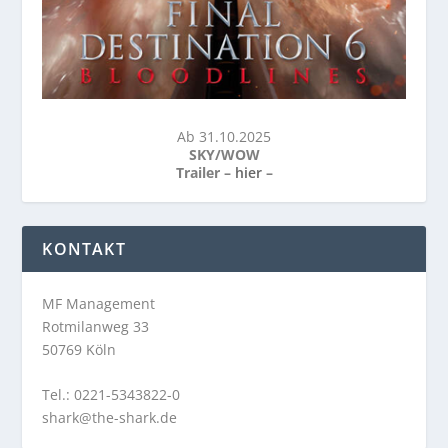
Ab 31.10.2025
SKY/WOW
Trailer –
hier
–
KONTAKT
MF Management
Rotmilanweg 33
50769 Köln
Tel.: 0221-5343822-0
shark@the-shark.de