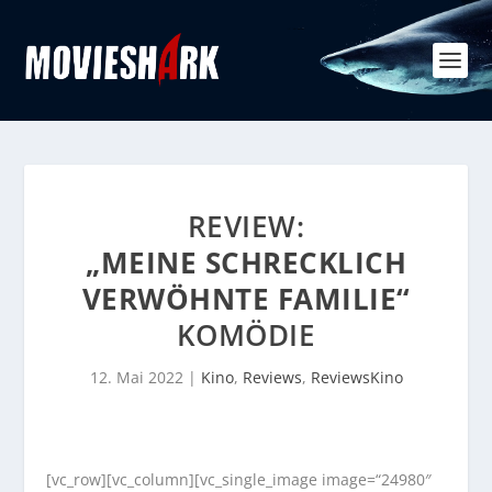
REVIEW:
„MEINE SCHRECKLICH
VERWÖHNTE FAMILIE“
KOMÖDIE
12. Mai 2022
|
Kino
,
Reviews
,
ReviewsKino
[vc_row][vc_column][vc_single_image image=“24980″