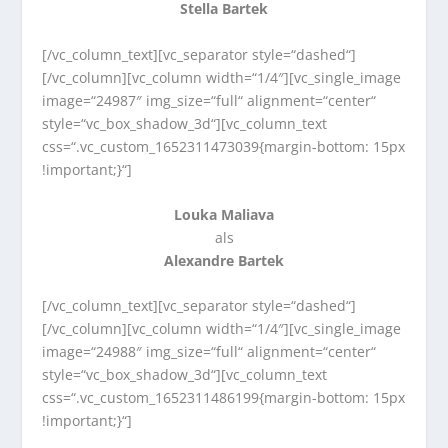
Stella Bartek
[/vc_column_text][vc_separator style=“dashed“]
[/vc_column][vc_column width=“1/4″][vc_single_image
image=“24987″ img_size=“full“ alignment=“center“
style=“vc_box_shadow_3d“][vc_column_text
css=“.vc_custom_1652311473039{margin-bottom: 15px
!important;}“]
Louka Maliava
als
Alexandre Bartek
[/vc_column_text][vc_separator style=“dashed“]
[/vc_column][vc_column width=“1/4″][vc_single_image
image=“24988″ img_size=“full“ alignment=“center“
style=“vc_box_shadow_3d“][vc_column_text
css=“.vc_custom_1652311486199{margin-bottom: 15px
!important;}“]