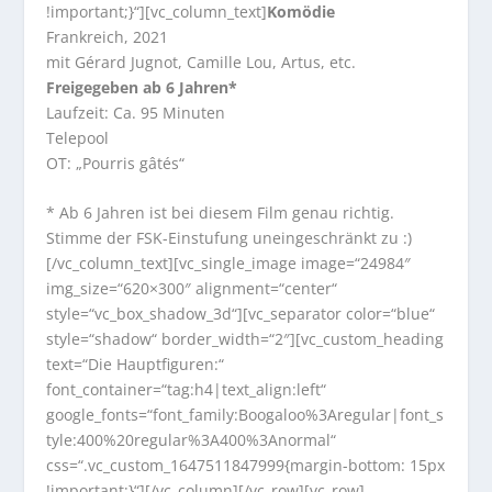
!important;}“][vc_column_text]
Komödie
Frankreich, 2021
mit Gérard Jugnot, Camille Lou, Artus, etc.
Freigegeben ab 6 Jahren*
Laufzeit: Ca. 95 Minuten
Telepool
OT: „Pourris gâtés“
* Ab 6 Jahren ist bei diesem Film genau richtig.
Stimme der FSK-Einstufung uneingeschränkt zu :)
[/vc_column_text][vc_single_image image=“24984″
img_size=“620×300″ alignment=“center“
style=“vc_box_shadow_3d“][vc_separator color=“blue“
style=“shadow“ border_width=“2″][vc_custom_heading
text=“Die Hauptfiguren:“
font_container=“tag:h4|text_align:left“
google_fonts=“font_family:Boogaloo%3Aregular|font_s
tyle:400%20regular%3A400%3Anormal“
css=“.vc_custom_1647511847999{margin-bottom: 15px
!important;}“][/vc_column][/vc_row][vc_row]