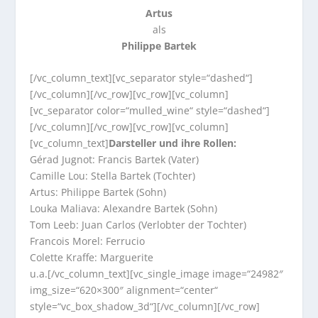
Artus
als
Philippe Bartek
[/vc_column_text][vc_separator style=“dashed“]
[/vc_column][/vc_row][vc_row][vc_column]
[vc_separator color=“mulled_wine“ style=“dashed“]
[/vc_column][/vc_row][vc_row][vc_column]
[vc_column_text]
Darsteller und ihre Rollen:
Gérad Jugnot: Francis Bartek (Vater)
Camille Lou: Stella Bartek (Tochter)
Artus: Philippe Bartek (Sohn)
Louka Maliava: Alexandre Bartek (Sohn)
Tom Leeb: Juan Carlos (Verlobter der Tochter)
Francois Morel: Ferrucio
Colette Kraffe: Marguerite
u.a.[/vc_column_text][vc_single_image image=“24982″
img_size=“620×300″ alignment=“center“
style=“vc_box_shadow_3d“][/vc_column][/vc_row]