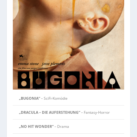
„BUGONIA“
– SciFi-Komödie
„DRACULA – DIE AUFERSTEHUNG“
– Fantasy-Horror
„NO HIT WONDER“
– Drama