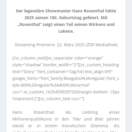
Der legendäre Showmaster Hans Rosenthal hätte
2025 seinen 100. Geburtstag gefeiert. Mit
„Rosenthal“ zeigt einen Teil seinen Wirkens und
Lebens.
Streaming-Premiere: 22. März 2025 (ZDF Mediathek)
[/vc_column_text][vc_separator color=“orange“
style=“shadow“ border_width=“2″][vc_custom_heading
text=“Story:“ font_container=“tag:h4|text_align:left“
google_fonts=“font_family:Boogaloo%3Aregular|font_s
tyle:400%20regular%3A400%3Anormal“
css=“.vc_custom_1635459939732{margin-bottom: 15px
!important;}“][vc_column_text css=““]
Hans Rosenthal! Als Liebling eines
Millionenpublikums in den 70er und 80er Jahren
steckt er in einem moralischen Dilemma. Als