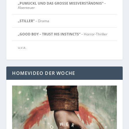
„PUMUCKL UND DAS GROSSE MISSVERSTÄNDNIS“
–
Abenteuer
„STILLER“
– Drama
„GOOD BOY – TRUST HIS INSTINCTS“
– Horror-Thriller
u.v.a.
HOMEVIDEO DER WOCHE