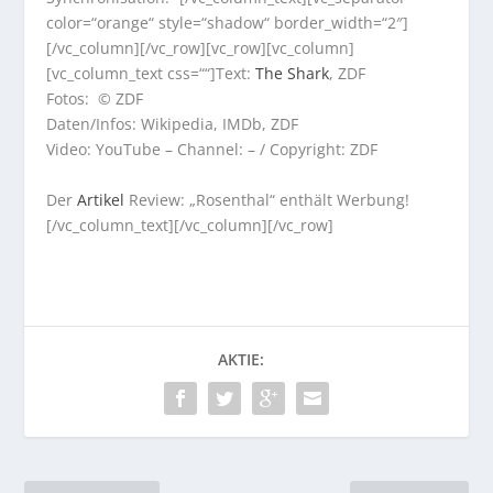
color=“orange“ style=“shadow“ border_width=“2″]
[/vc_column][/vc_row][vc_row][vc_column]
[vc_column_text css=““]Text:
The Shark
, ZDF
Fotos: © ZDF
Daten/Infos: Wikipedia, IMDb, ZDF
Video: YouTube – Channel: – / Copyright: ZDF
Der
Artikel
Review: „Rosenthal“ enthält Werbung!
[/vc_column_text][/vc_column][/vc_row]
AKTIE: