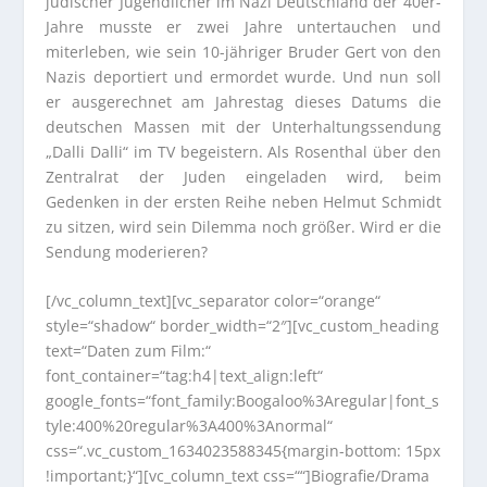
jüdischer Jugendlicher im Nazi Deutschland der 40er-
Jahre musste er zwei Jahre untertauchen und
miterleben, wie sein 10-jähriger Bruder Gert von den
Nazis deportiert und ermordet wurde. Und nun soll
er ausgerechnet am Jahrestag dieses Datums die
deutschen Massen mit der Unterhaltungssendung
„Dalli Dalli“ im TV begeistern. Als Rosenthal über den
Zentralrat der Juden eingeladen wird, beim
Gedenken in der ersten Reihe neben Helmut Schmidt
zu sitzen, wird sein Dilemma noch größer. Wird er die
Sendung moderieren?
[/vc_column_text][vc_separator color=“orange“
style=“shadow“ border_width=“2″][vc_custom_heading
text=“Daten zum Film:“
font_container=“tag:h4|text_align:left“
google_fonts=“font_family:Boogaloo%3Aregular|font_s
tyle:400%20regular%3A400%3Anormal“
css=“.vc_custom_1634023588345{margin-bottom: 15px
!important;}“][vc_column_text css=““]
Biografie/Drama