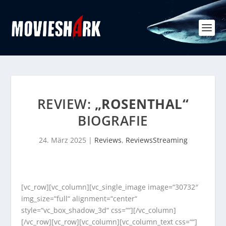
REVIEW:
„ROSENTHAL“
BIOGRAFIE
24. März 2025
|
Reviews
,
ReviewsStreaming
[vc_row][vc_column][vc_single_image image=“30732″
img_size=“full“ alignment=“center“
style=“vc_box_shadow_3d“ css=““][/vc_column]
[/vc_row][vc_row][vc_column][vc_column_text css=““]