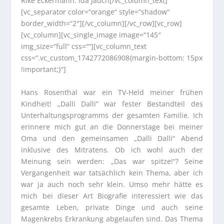
Rike Eckermann: Ida Jauch[/vc_column_text]
[vc_separator color=“orange“ style=“shadow“
border_width=“2″][/vc_column][/vc_row][vc_row]
[vc_column][vc_single_image image=“145″
img_size=“full“ css=““][vc_column_text
css=“.vc_custom_1742772086908{margin-bottom: 15px
!important;}“]
Hans Rosenthal war ein TV-Held meiner frühen
Kindheit! „Dalli Dalli“ war fester Bestandteil des
Unterhaltungsprogramms der gesamten Familie. Ich
erinnere mich gut an die Donnerstage bei meiner
Oma und den gemeinsamen „Dalli Dalli“ Abend
inklusive des Mitratens. Ob ich wohl auch der
Meinung sein werden: „Das war spitze!“? Seine
Vergangenheit war tatsächlich kein Thema, aber ich
war ja auch noch sehr klein. Umso mehr hätte es
mich bei dieser Art Biografie interessiert wie das
gesamte Leben, private Dinge und auch seine
Magenkrebs Erkrankung abgelaufen sind. Das Thema