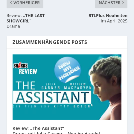
VORHERIGER
NÄCHSTER
Review:
„THE LAST
RTLPlus Neuheiten
SHOWGIRL“
im April 2025
Drama
ZUSAMMENHÄNGENDE POSTS
Review:
„The Assistant“
Drama mit Julia Garner – Neu im Handel