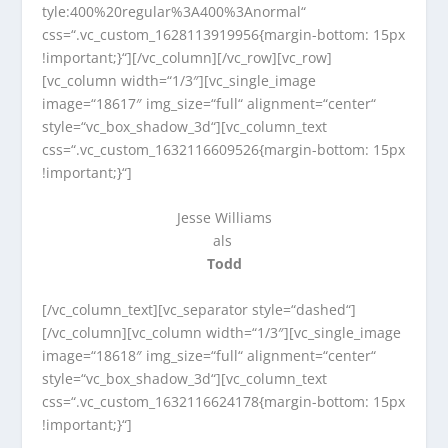
tyle:400%20regular%3A400%3Anormal“
css=“.vc_custom_1628113919956{margin-bottom: 15px
!important;}“][/vc_column][/vc_row][vc_row]
[vc_column width=“1/3″][vc_single_image
image=“18617″ img_size=“full“ alignment=“center“
style=“vc_box_shadow_3d“][vc_column_text
css=“.vc_custom_1632116609526{margin-bottom: 15px
!important;}“]
Jesse Williams
als
Todd
[/vc_column_text][vc_separator style=“dashed“]
[/vc_column][vc_column width=“1/3″][vc_single_image
image=“18618″ img_size=“full“ alignment=“center“
style=“vc_box_shadow_3d“][vc_column_text
css=“.vc_custom_1632116624178{margin-bottom: 15px
!important;}“]