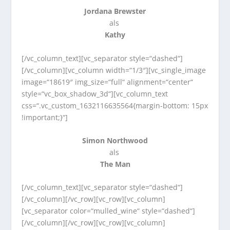
Jordana Brewster
als
Kathy
[/vc_column_text][vc_separator style=“dashed“]
[/vc_column][vc_column width=“1/3″][vc_single_image
image=“18619″ img_size=“full“ alignment=“center“
style=“vc_box_shadow_3d“][vc_column_text
css=“.vc_custom_1632116635564{margin-bottom: 15px
!important;}“]
Simon Northwood
als
The Man
[/vc_column_text][vc_separator style=“dashed“]
[/vc_column][/vc_row][vc_row][vc_column]
[vc_separator color=“mulled_wine“ style=“dashed“]
[/vc_column][/vc_row][vc_row][vc_column]