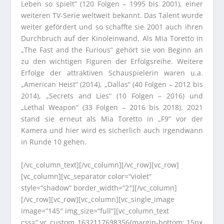
Leben so spielt“ (120 Folgen – 1995 bis 2001), einer
weiteren TV-Serie weltweit bekannt. Das Talent wurde
weiter gefördert und so schaffte sie 2001 auch ihren
Durchbruch auf der Kinoleinwand. Als Mia Toretto in
„The Fast and the Furious“ gehört sie von Beginn an
zu den wichtigen Figuren der Erfolgsreihe. Weitere
Erfolge der attraktiven Schauspielerin waren u.a.
„American Heist“ (2014), „Dallas“ (40 Folgen – 2012 bis
2014), „Secrets and Lies“ (10 Folgen – 2016) und
„Lethal Weapon“ (33 Folgen – 2016 bis 2018). 2021
stand sie erneut als Mia Toretto in „F9“ vor der
Kamera und hier wird es sicherlich auch irgendwann
in Runde 10 gehen.
[/vc_column_text][/vc_column][/vc_row][vc_row]
[vc_column][vc_separator color=“violet“
style=“shadow“ border_width=“2″][/vc_column]
[/vc_row][vc_row][vc_column][vc_single_image
image=“145″ img_size=“full“][vc_column_text
css=“.vc_custom_1632117698356{margin-bottom: 15px