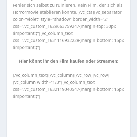
Fehler sich selbst zu ruinieren. Kein Film, der sich als
Horrormovie etablieren könnte.[/vc_cta][vc_separator
color=“violet“ style=“shadow“ border_width=“2″
css=“.vc_custom_1629663759247{margin-top: 30px
!important;}“][vc_column_text
css=“.vc_custom_1631116932228{margin-bottom: 15px
!important;}“]
Hier könnt ihr den Film kaufen oder Streamen:
[/vc_column_text][/vc_column][/vc_row][vc_row]
[vc_column width=“1/3″][vc_column_text
css=“.vc_custom_1632119040547{margin-bottom: 15px
!important;}“]