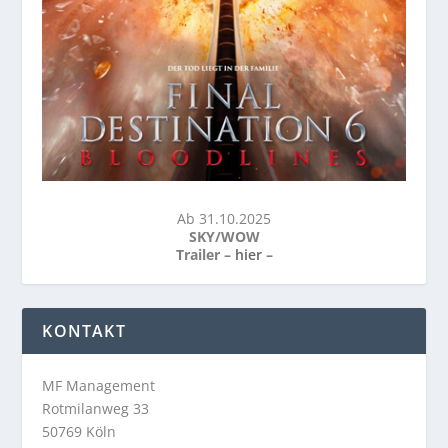
Ab 31.10.2025
SKY/WOW
Trailer –
hier
–
KONTAKT
MF Management
Rotmilanweg 33
50769 Köln