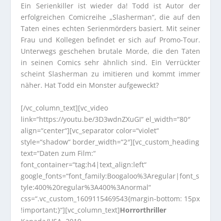
Ein Serienkiller ist wieder da! Todd ist Autor der
erfolgreichen Comicreihe „Slasherman“, die auf den
Taten eines echten Serienmörders basiert. Mit seiner
Frau und Kollegen befindet er sich auf Promo-Tour.
Unterwegs geschehen brutale Morde, die den Taten
in seinen Comics sehr ähnlich sind. Ein Verrückter
scheint Slasherman zu imitieren und kommt immer
näher. Hat Todd ein Monster aufgeweckt?
[/vc_column_text][vc_video
link=“https://youtu.be/3D3wdnZXuGI“ el_width=“80″
align=“center“][vc_separator color=“violet“
style=“shadow“ border_width=“2″][vc_custom_heading
text=“Daten zum Film:“
font_container=“tag:h4|text_align:left“
google_fonts=“font_family:Boogaloo%3Aregular|font_s
tyle:400%20regular%3A400%3Anormal“
css=“.vc_custom_1609115469543{margin-bottom: 15px
!important;}“][vc_column_text]
Horrorthriller