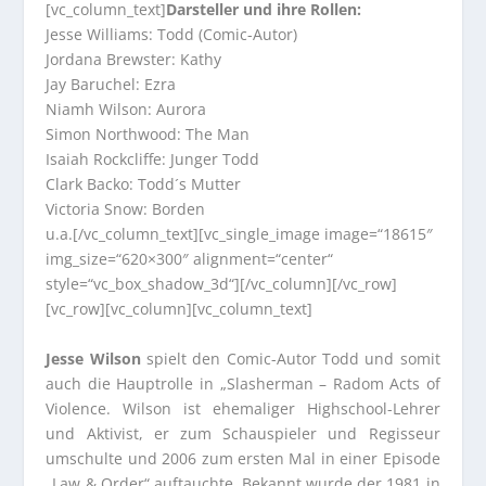
[vc_column_text]
Darsteller und ihre Rollen:
Jesse Williams: Todd (Comic-Autor)
Jordana Brewster: Kathy
Jay Baruchel: Ezra
Niamh Wilson: Aurora
Simon Northwood: The Man
Isaiah Rockcliffe: Junger Todd
Clark Backo: Todd´s Mutter
Victoria Snow: Borden
u.a.[/vc_column_text][vc_single_image image=“18615″
img_size=“620×300″ alignment=“center“
style=“vc_box_shadow_3d“][/vc_column][/vc_row]
[vc_row][vc_column][vc_column_text]
Jesse Wilson
spielt den Comic-Autor Todd und somit
auch die Hauptrolle in „Slasherman – Radom Acts of
Violence. Wilson ist ehemaliger Highschool-Lehrer
und Aktivist, er zum Schauspieler und Regisseur
umschulte und 2006 zum ersten Mal in einer Episode
„Law & Order“ auftauchte. Bekannt wurde der 1981 in