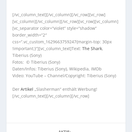
[/vc_column_text][/vc_column][/vc_row][vc_row]
[vc_column][/vc_column][/vc_row][vc_row][vc_column]
[vc_separator color=“violet“ style=“shadow“
border_width=“2″
css=“.vc_custom_1629663759247{margin-top: 30px
!important;}“][vc_column_text]Text:
The Shark
,
Tiberius (Sony)
Fotos: © Tiberius (Sony)
Daten/Infos: Tiberius (Sony), Wikipedia, IMDb
Video: YouTube – Channel/Copyright: Tiberius (Sony)
Der
Artikel
„Slasherman“ enthält Werbung!
[/vc_column_text][/vc_column][/vc_row]
AKTIE: