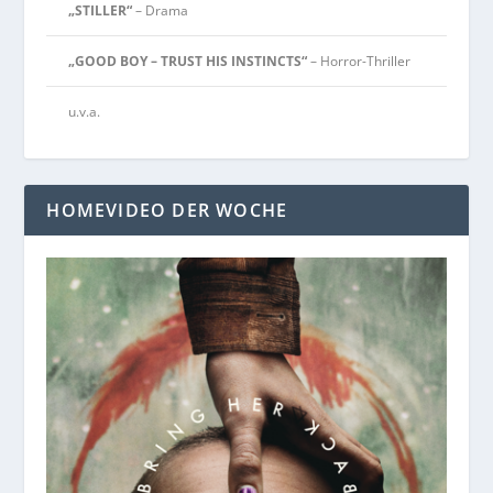
„STILLER“
– Drama
„GOOD BOY – TRUST HIS INSTINCTS“
– Horror-Thriller
u.v.a.
HOMEVIDEO DER WOCHE