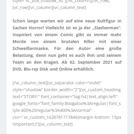
style=“vc_box_shadow_3d“][/vc_column][/vc_row]
[vc_row][vc_column][vc_column_text]
Schon lange warten wir auf eine neue Kultfigur in
Sachen Horror! Vielleicht ist es ja der „Slasherman“.
Inspiriert von einem Comic gibt es immer mehr
Morde von einem brutalen Killer mit einer
Schweißermaske. Für den Autor eine große
Belastung, denn nun geht es auch ihm und seinem
Team an den Kragen. Ab 02. September 2021 auf
DVD, Blu-ray Disk und Online erhältlich.
[/vc_column_text][vc_separator color=“violet“
style=“shadow“ border_width=“2″][vc_custom_heading
text=“STORY:“ font_container=“tag:h4|text_align:left“
google_fonts=“font_family:Boogaloo%3Aregular|font_s
tyle:400%20regular%3A400%3Anormal“
css=“.vc_custom_1628781717846{margin-bottom: 15px
!important;}“][vc_column_text]