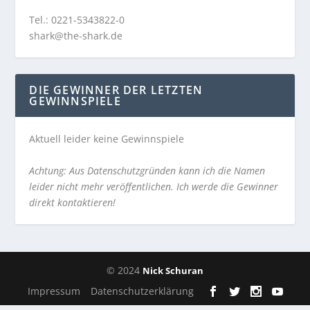
Tel.: 0221-5343822-0
shark@the-shark.de
DIE GEWINNER DER LETZTEN
GEWINNSPIELE
Aktuell leider keine Gewinnspiele
Achtung: Aus Datenschutzgründen kann ich die Namen
leider nicht mehr veröffentlichen. Ich werde die Gewinner
direkt kontaktieren!
© 2024
Nick Schuran
Impressum
Datenschutzerklärung