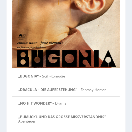
„BUGONIA“
– SciFi-Komödie
„DRACULA – DIE AUFERSTEHUNG“
– Fantasy-Horror
„NO HIT WONDER“
– Drama
„PUMUCKL UND DAS GROSSE MISSVERSTÄNDNIS“
–
Abenteuer