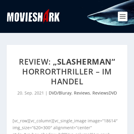
REVIEW:
„SLASHERMAN“
HORRORTHRILLER – IM
HANDEL
20. Sep. 2021
|
DVD/Bluray
,
Reviews
,
ReviewsDVD
[vc_row][vc_column][vc_single_image image=“18614″
img_size=“620×300″ alignment=“center“