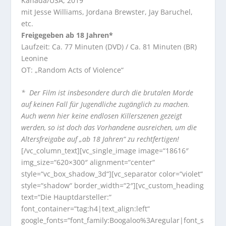
Kanada/USA, 2019
mit Jesse Williams, Jordana Brewster, Jay Baruchel,
etc.
Freigegeben ab 18 Jahren*
Laufzeit: Ca. 77 Minuten (DVD) / Ca. 81 Minuten (BR)
Leonine
OT: „Random Acts of Violence“
* Der Film ist insbesondere durch die brutalen Morde
auf keinen Fall für Jugendliche zugänglich zu machen.
Auch wenn hier keine endlosen Killerszenen gezeigt
werden, so ist doch das Vorhandene ausreichen, um die
Altersfreigabe auf „ab 18 Jahren“ zu rechtfertigen!
[/vc_column_text][vc_single_image image=“18616″
img_size=“620×300″ alignment=“center“
style=“vc_box_shadow_3d“][vc_separator color=“violet“
style=“shadow“ border_width=“2″][vc_custom_heading
text=“Die Hauptdarsteller:“
font_container=“tag:h4|text_align:left“
google_fonts=“font_family:Boogaloo%3Aregular|font_s