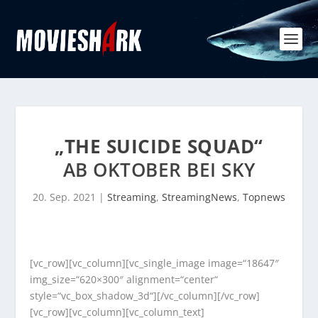
„THE SUICIDE SQUAD“
AB OKTOBER BEI SKY
20. Sep. 2021
|
Streaming
,
StreamingNews
,
Topnews
[vc_row][vc_column][vc_single_image image=“18647″
img_size=“620×300″ alignment=“center“
style=“vc_box_shadow_3d“][/vc_column][/vc_row]
[vc_row][vc_column][vc_column_text]