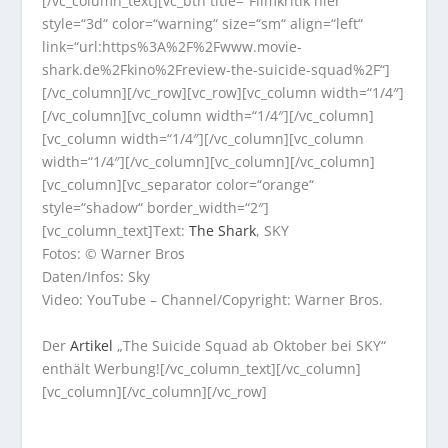
[/vc_column_text][vc_btn title=“Filmkritik hier“
style=“3d“ color=“warning“ size=“sm“ align=“left“
link=“url:https%3A%2F%2Fwww.movie-
shark.de%2Fkino%2Freview-the-suicide-squad%2F“]
[/vc_column][/vc_row][vc_row][vc_column width=“1/4″]
[/vc_column][vc_column width=“1/4″][/vc_column]
[vc_column width=“1/4″][/vc_column][vc_column
width=“1/4″][/vc_column][vc_column][/vc_column]
[vc_column][vc_separator color=“orange“
style=“shadow“ border_width=“2″]
[vc_column_text]Text:
The Shark
, SKY
Fotos: © Warner Bros
Daten/Infos: Sky
Video: YouTube – Channel/Copyright: Warner Bros.
Der
Artikel
„The Suicide Squad ab Oktober bei SKY“
enthält Werbung![/vc_column_text][/vc_column]
[vc_column][/vc_column][/vc_row]