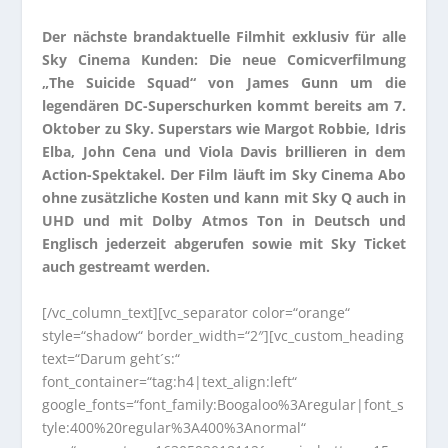
Der nächste brandaktuelle Filmhit exklusiv für alle
Sky Cinema Kunden: Die neue Comicverfilmung
„The Suicide Squad“ von James Gunn um die
legendären DC-Superschurken kommt bereits am 7.
Oktober zu Sky. Superstars wie Margot Robbie, Idris
Elba, John Cena und Viola Davis brillieren in dem
Action-Spektakel. Der Film läuft im Sky Cinema Abo
ohne zusätzliche Kosten und kann mit Sky Q auch in
UHD und mit Dolby Atmos Ton in Deutsch und
Englisch jederzeit abgerufen sowie mit Sky Ticket
auch gestreamt werden.
[/vc_column_text][vc_separator color=“orange“
style=“shadow“ border_width=“2″][vc_custom_heading
text=“Darum geht´s:“
font_container=“tag:h4|text_align:left“
google_fonts=“font_family:Boogaloo%3Aregular|font_s
tyle:400%20regular%3A400%3Anormal“