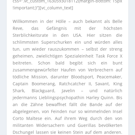
css=“.vc_custom_1630593018112{margin-bottom: 15px
!important;}“][vc_column_text]
Willkommen in der Hölle – auch bekannt als Belle
Reve, das Gefängnis mit der höchsten
Sterblichkeitsrate in den USA. Hier sitzen die
schlimmsten Superschurken ein und würden alles
tun, um wieder rauszukommen – selbst der streng
geheimen, zwielichtigen Spezialeinheit Task Force X
beitreten. Schon bald begibt sich ein bunt
zusammengewürfelter Haufen von Verbrechern auf
tödliche Mission, darunter Bloodsport, Peacemaker,
Captain Boomerang, Ratchcatcher II, Savant, King
Shark, Blackguard, Javelin – und natürlich
jedermanns Lieblingspsychopathin Harley Quinn. Bis
an die Zähne bewaffnet fällt die Bande auf der
abgelegenen, von Feinden nur so wimmelnden Insel
Corto Maltese ein. Auf ihrem Weg durch den von
militanten Widersachern und Guerillas bevölkerten
Dschungel lassen sie keinen Stein auf dem anderen.