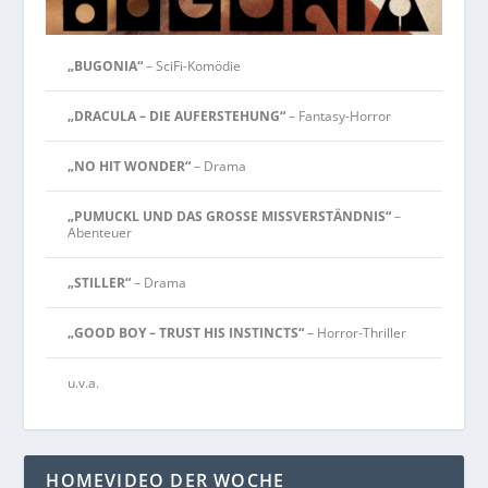
„BUGONIA“
– SciFi-Komödie
„DRACULA – DIE AUFERSTEHUNG“
– Fantasy-Horror
„NO HIT WONDER“
– Drama
„PUMUCKL UND DAS GROSSE MISSVERSTÄNDNIS“
–
Abenteuer
„STILLER“
– Drama
„GOOD BOY – TRUST HIS INSTINCTS“
– Horror-Thriller
u.v.a.
HOMEVIDEO DER WOCHE