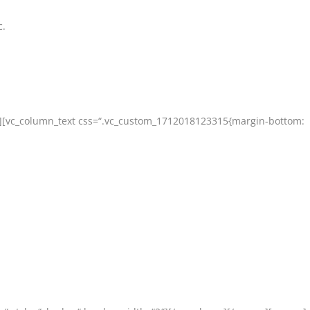
c.
t][vc_column_text css=“.vc_custom_1712018123315{margin-bottom: