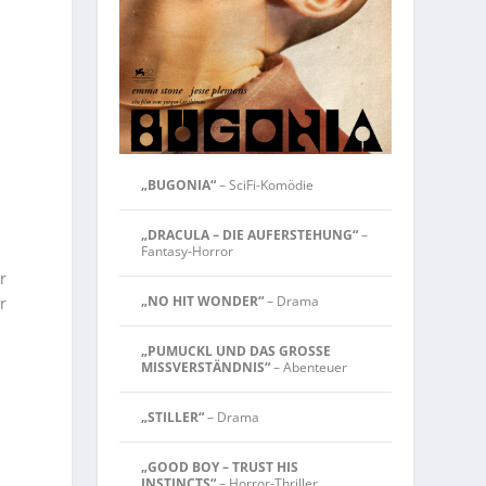
„BUGONIA“
– SciFi-Komödie
„DRACULA – DIE AUFERSTEHUNG“
–
Fantasy-Horror
r
„NO HIT WONDER“
– Drama
r
„PUMUCKL UND DAS GROSSE
MISSVERSTÄNDNIS“
– Abenteuer
„STILLER“
– Drama
„GOOD BOY – TRUST HIS
INSTINCTS“
– Horror-Thriller