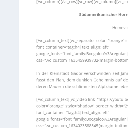
[/vc_column][/vc_row][vc_row][vc_column][vc_c
Südamerikanischer Horro
Homevid
[/vc_column_text][vc_separator color=“orange“ 
font_container=“tag:h4|text_align:left“
google_fonts=“font_family:Boogaloo%3Aregula
css=“.vc_custom_1635459939732{margin-bottom: 
In der Kleinstadt Gador verschwinden seit Ja
fasst den Plan, dem dunklen Geheimnis auf den
deren Mauern die schlimmsten Alpträume lebe
[/vc_column_text][vc_video link=“https://youtu
color=“orange“ style=“shadow“ border_width=“2
font_container=“tag:h4|text_align:left“
google_fonts=“font_family:Boogaloo%3Aregula
css=“.vc_custom_1634023588345{margin-bottom: 