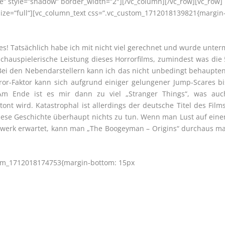
ge“ style=“shadow“ border_width=“2″][/vc_column][/vc_row][vc_row]
ize=“full“][vc_column_text css=“.vc_custom_1712018139821{margin
bes! Tatsächlich habe ich mit nicht viel gerechnet und wurde unter
 schauspielerische Leistung dieses Horrorfilms, zumindest was die 
 Bei den Nebendarstellern kann ich das nicht unbedingt behaupten
or-Faktor kann sich aufgrund einiger gelungener Jump-Scares bi
Am Ende ist es mir dann zu viel „Stranger Things“, was auc
nt wird. Katastrophal ist allerdings der deutsche Titel des Films
ese Geschichte überhaupt nichts zu tun. Wenn man Lust auf eine
erwerk erwartet, kann man „The Boogeyman – Origins“ durchaus ma
stom_1712018174753{margin-bottom: 15px