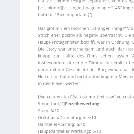
u.a.[/vc_column_text][vc_separator color=“oran
[vc_column][vc_single_image image=“145″ img_s
bottom: 15px !important;}“]
Das gibt mir ein bisschen „Stranger Things“ Vi
Strich eher positiv als negativ überrascht. Die
Haupt-Protagonisten betrifft, war in Ordnung.
Die Story war unterhaltsam und auch der Horr
knapp zur Hälfte des Films sehen lassen. 
insbesondere durch die Filmmusik ziemlich beto
denn mit der Geschichte des Boogeyman hat di
Horrorfilm hat und nicht unbedingt ein Meist
in den Player werfen.
[/vc_column_text][vc_column_text css=“.vc_cu
!important;}“]
Einzelbewertung:
Story: 6/10
Drehbuch/Dramaturgie: 5/10
Darsteller/Casting: 6/10
Hauptdarsteller (Wirkung): 6/10