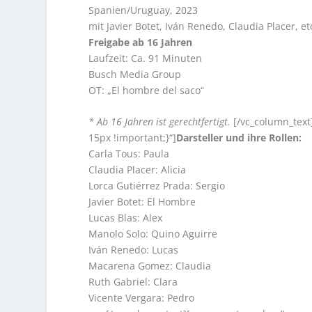
Spanien/Uruguay, 2023
mit Javier Botet, Iván Renedo, Claudia Placer, et
Freigabe ab 16 Jahren
Laufzeit: Ca. 91 Minuten
Busch Media Group
OT: „El hombre del saco“
* Ab 16 Jahren ist gerechtfertigt.
[/vc_column_tex
15px !important;}“]
Darsteller und ihre Rollen:
Carla Tous: Paula
Claudia Placer: Alicia
Lorca Gutiérrez Prada: Sergio
Javier Botet: El Hombre
Lucas Blas: Alex
Manolo Solo: Quino Aguirre
Iván Renedo: Lucas
Macarena Gomez: Claudia
Ruth Gabriel: Clara
Vicente Vergara: Pedro