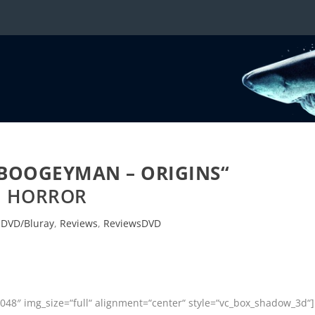
 BOOGEYMAN – ORIGINS“
HORROR
|
DVD/Bluray
,
Reviews
,
ReviewsDVD
048″ img_size=“full“ alignment=“center“ style=“vc_box_shadow_3d“]