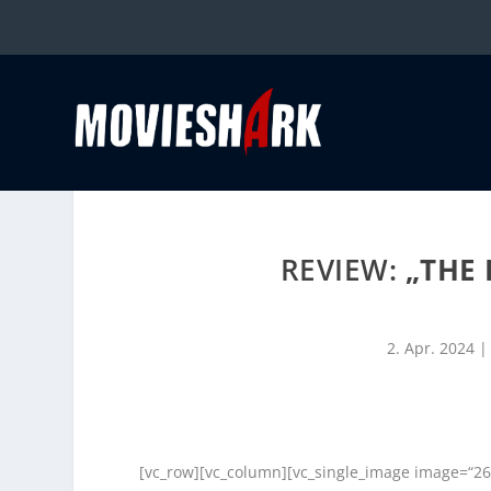
REVIEW:
„THE
2. Apr. 2024
[vc_row][vc_column][vc_single_image image=“26