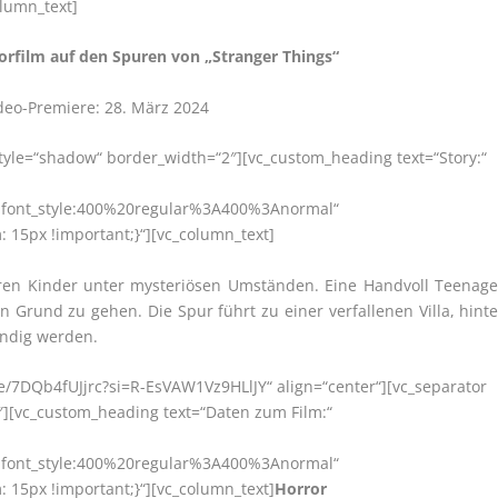
olumn_text]
rfilm auf den Spuren von „Stranger Things“
eo-Premiere: 28. März 2024
style=“shadow“ border_width=“2″][vc_custom_heading text=“Story:“
r|font_style:400%20regular%3A400%3Anormal“
15px !important;}“][vc_column_text]
hren Kinder unter mysteriösen Umständen. Eine Handvoll Teenage
 Grund zu gehen. Die Spur führt zu einer verfallenen Villa, hinte
ndig werden.
.be/7DQb4fUJjrc?si=R-EsVAW1Vz9HLlJY“ align=“center“][vc_separator
″][vc_custom_heading text=“Daten zum Film:“
r|font_style:400%20regular%3A400%3Anormal“
15px !important;}“][vc_column_text]
Horror