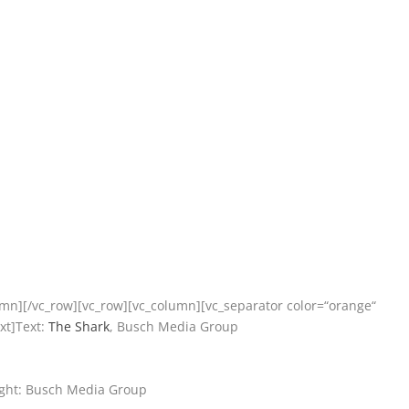
umn][/vc_row][vc_row][vc_column][vc_separator color=“orange“
xt]Text:
The Shark
, Busch Media Group
ight: Busch Media Group