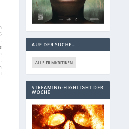
-
m
5
.
AUF DER SUCHE…
s
h
,
ALLE FILMKRITIKEN
n
l
STREAMING-HIGHLIGHT DER
WOCHE