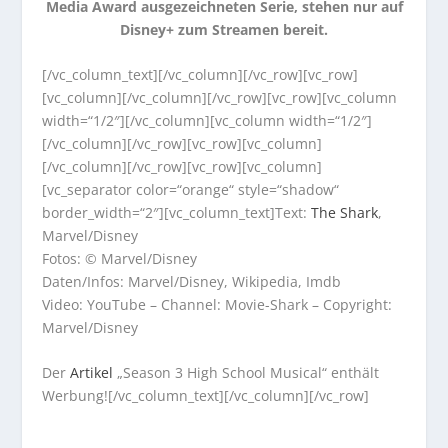
Media Award ausgezeichneten Serie, stehen nur auf
Disney+ zum Streamen bereit.
[/vc_column_text][/vc_column][/vc_row][vc_row]
[vc_column][/vc_column][/vc_row][vc_row][vc_column
width=“1/2″][/vc_column][vc_column width=“1/2″]
[/vc_column][/vc_row][vc_row][vc_column]
[/vc_column][/vc_row][vc_row][vc_column]
[vc_separator color=“orange“ style=“shadow“
border_width=“2″][vc_column_text]Text:
The Shark
,
Marvel/Disney
Fotos: © Marvel/Disney
Daten/Infos: Marvel/Disney, Wikipedia, Imdb
Video: YouTube – Channel: Movie-Shark – Copyright:
Marvel/Disney
Der
Artikel
„Season 3 High School Musical“ enthält
Werbung![/vc_column_text][/vc_column][/vc_row]