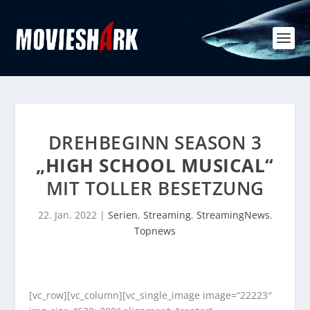
DREHBEGINN SEASON 3
„HIGH SCHOOL MUSICAL“
MIT TOLLER BESETZUNG
22. Jan. 2022
|
Serien
,
Streaming
,
StreamingNews
,
Topnews
[vc_row][vc_column][vc_single_image image=“22223″