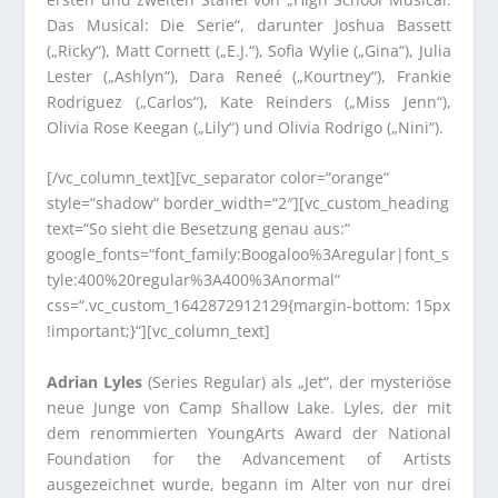
Das Musical: Die Serie“, darunter Joshua Bassett
(„Ricky“), Matt Cornett („E.J.“), Sofia Wylie („Gina“), Julia
Lester („Ashlyn“), Dara Reneé („Kourtney“), Frankie
Rodriguez („Carlos“), Kate Reinders („Miss Jenn“),
Olivia Rose Keegan („Lily“) und Olivia Rodrigo („Nini“).
[/vc_column_text][vc_separator color=“orange“
style=“shadow“ border_width=“2″][vc_custom_heading
text=“So sieht die Besetzung genau aus:“
google_fonts=“font_family:Boogaloo%3Aregular|font_s
tyle:400%20regular%3A400%3Anormal“
css=“.vc_custom_1642872912129{margin-bottom: 15px
!important;}“][vc_column_text]
Adrian Lyles
(Series Regular) als „Jet“, der mysteriöse
neue Junge von Camp Shallow Lake. Lyles, der mit
dem renommierten YoungArts Award der National
Foundation for the Advancement of Artists
ausgezeichnet wurde, begann im Alter von nur drei