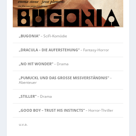
„BUGONIA“
– SciFi-Komödie
„DRACULA – DIE AUFERSTEHUNG“
– Fantasy-Horror
„NO HIT WONDER“
– Drama
„PUMUCKL UND DAS GROSSE MISSVERSTÄNDNIS“
–
Abenteuer
„STILLER“
– Drama
„GOOD BOY – TRUST HIS INSTINCTS“
– Horror-Thriller
u.v.a.