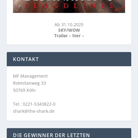
Ab 31.10.2025
SKY/WOW
Trailer –
hier
–
KONTAKT
MF Management
Rotmilanweg 33
50769 Köln
Tel.: 0221-5343822-0
shark@the-shark.de
DIE GEWINNER DER LETZTEN