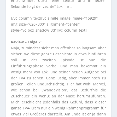
entschwindet durch eine Zeittür und in letzter
Sekunde folgt der „echte“ Loki ihr…
[/vc_column_text][vc_single_image image=“15929″
img_size=“620×300″ alignment=“center“
style=“vc_box_shadow_3d“][vc_column_text]
Review – Folge 2:
Naja, zumindest sieht man offenbar so langsam aber
sicher, wo diese ganze Geschichte in etwa hinführen
soll. In der zweiten Episode ist nun die
Einführungsphase vorbei und man bekommt ein
wenig mehr von Loki und seiner neuen Aufgabe bei
der TVA zu sehen. Ganz lustig, aber immer noch zu
großen Teilen undurchsichtig. Hier hat wohl Marvel,
wie schon bei „WandaVision“, das Bedürfnis die
Zuschauer ein wenig an der Nase herumzuführen.
Mich erschleicht jedenfalls das Gefühl, dass dieser
ganze TVA-Kram nur ein wenig Rahmenprogramm für
etwas viel Größeres darstellt. Am Ende ist er ja dann