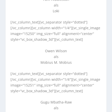
als
Loki
[/vc_column_text][vc_separator style=“dotted“]
[/vc_column][vc_column width=“1/4″][vc_single_image
image=“15250″ img_size=“full“ alignment=“center“
style=“vc_box_shadow_3d“][vc_column_text]
Owen Wilson
als
Mobius M. Mobius
[/vc_column_text][vc_separator style=“dotted“]
[/vc_column][vc_column width=“1/4″][vc_single_image
image=“15251″ img_size=“full“ alignment=“center“
style=“vc_box_shadow_3d“][vc_column_text]
Gugu Mbatha-Raw
als