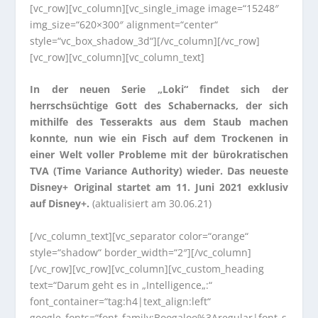
[vc_row][vc_column][vc_single_image image=“15248″
img_size=“620×300″ alignment=“center“
style=“vc_box_shadow_3d“][/vc_column][/vc_row]
[vc_row][vc_column][vc_column_text]
In der neuen Serie „Loki“ findet sich der
herrschsüchtige Gott des Schabernacks, der sich
mithilfe des Tesserakts aus dem Staub machen
konnte, nun wie ein Fisch auf dem Trockenen in
einer Welt voller Probleme mit der bürokratischen
TVA (Time Variance Authority) wieder. Das neueste
Disney+ Original startet am 11. Juni 2021 exklusiv
auf Disney+.
(aktualisiert am 30.06.21)
[/vc_column_text][vc_separator color=“orange“
style=“shadow“ border_width=“2″][/vc_column]
[/vc_row][vc_row][vc_column][vc_custom_heading
text=“Darum geht es in „Intelligence„:“
font_container=“tag:h4|text_align:left“
google_fonts=“font_family:Boogaloo%3Aregular|font_s