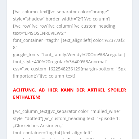
[/vc_column_text][vc_separator color=“orange“
style=“shadow“ border_width=“2″][/vc_column]
[/vc_row][vc_row][vc_column][vc_custom_heading
text=“EPISOSENREVIEWS:“
font_container=“tag:h1|text_align:left|color:%2377af2
8″
google_fonts=“font_family:Wendy%20One%3Aregular|
font_style:400%20regular%3A400%3Anormal“
css=“.vc_custom_1622548236129{margin-bottom: 15px
!important;}“][vc_column_text]
ACHTUNG, AB HIER KANN DER ARTIKEL SPOILER
ENTHALTEN!
[/vc_column_text][vc_separator color=“mulled_wine“
style=“dotted“][vc_custom_heading text=“Episode 1:
„Glorreiches Ansinnen„“
font_container=“tag:h4|text_align:left“