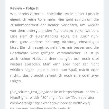
Review – Folge 3:
Wie bereits vermutet, spielt die TVA in dieser Episode
eigentlich keine Rolle mehr. Hier geht es nun um die
Zusammenarbeit der beiden Varianten, um wieder
von dem untergehenden Planeten zu verschwinden.
Eine ziemlich eigenständige Folge, die „Loki“ nun
eine ganz andere Richtung Richtung einschlagen
lässt. Ehrlich gesagt, so gefällt es mir besser und die
Geschichte wirkt griffiger, verständlicher. Es ist ja
auch schon Halbzeit, denn es gibt nur noch drei
weitere Episoden. Man kann aber noch gar nicht
wirklich sagen, ob die Serie nun Spaß macht oder
nicht… das braucht vermutlich noch eine oder zwei
Folgen.
[/vc_column_text][vc_video link=“https://youtu.be/PnT-
NjuuBIg“ el_width=“80″ align=“center“][vc_separator
color=“orange“ style=“shadow“ border_width=“2″]
[vc_custom_heading text=“Episode 4″