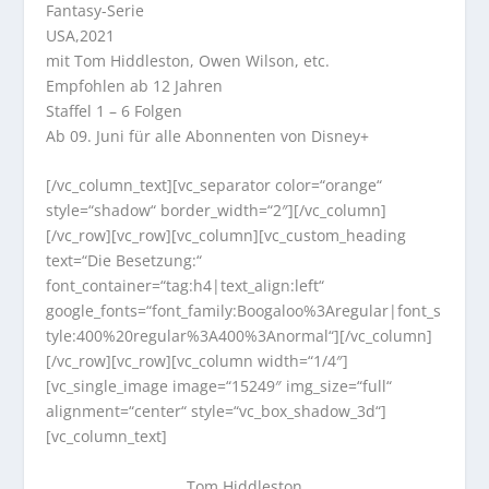
Fantasy-Serie
USA,2021
mit Tom Hiddleston, Owen Wilson, etc.
Empfohlen ab 12 Jahren
Staffel 1 – 6 Folgen
Ab 09. Juni für alle Abonnenten von Disney+
[/vc_column_text][vc_separator color=“orange“
style=“shadow“ border_width=“2″][/vc_column]
[/vc_row][vc_row][vc_column][vc_custom_heading
text=“Die Besetzung:“
font_container=“tag:h4|text_align:left“
google_fonts=“font_family:Boogaloo%3Aregular|font_s
tyle:400%20regular%3A400%3Anormal“][/vc_column]
[/vc_row][vc_row][vc_column width=“1/4″]
[vc_single_image image=“15249″ img_size=“full“
alignment=“center“ style=“vc_box_shadow_3d“]
[vc_column_text]
Tom Hiddleston