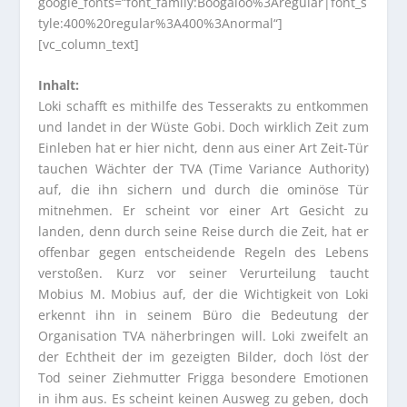
google_fonts=“font_family:Boogaloo%3Aregular|font_s
tyle:400%20regular%3A400%3Anormal“]
[vc_column_text]
Inhalt:
Loki schafft es mithilfe des Tesserakts zu entkommen
und landet in der Wüste Gobi. Doch wirklich Zeit zum
Einleben hat er hier nicht, denn aus einer Art Zeit-Tür
tauchen Wächter der TVA (Time Variance Authority)
auf, die ihn sichern und durch die ominöse Tür
mitnehmen. Er scheint vor einer Art Gesicht zu
landen, denn durch seine Reise durch die Zeit, hat er
offenbar gegen entscheidende Regeln des Lebens
verstoßen. Kurz vor seiner Verurteilung taucht
Mobius M. Mobius auf, der die Wichtigkeit von Loki
erkennt ihn in seinem Büro die Bedeutung der
Organisation TVA näherbringen will. Loki zweifelt an
der Echtheit der im gezeigten Bilder, doch löst der
Tod seiner Ziehmutter Frigga besondere Emotionen
in ihm aus. Es scheint keinen Ausweg zu geben, doch