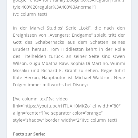
tyle:400%20regular%3A400%3Anormal“]
[vc_column_text]
In der Marvel Studios‘ Serie „Loki“, die nach den
Ereignissen von „Avengers: Endgame“ spielt, tritt der
Gott des Schabernacks aus dem Schatten seines
Bruders heraus. Tom Hiddleston kehrt in der Rolle
des Titelhelden zurück, an seiner Seite sind Owen
Wilson, Gugu Mbatha-Raw, Sophia Di Martino, Wunmi
Mosaku und Richard E. Grant zu sehen. Regie führt
Kate Herron, Hauptautor ist Michael Waldron. Neue
Folgen immer mittwochs bei Disney+
[/vc_column_text][vc_video
link=“https://youtu.be/rHTUAH0MKZo“ el_width=“80″
align=“center“][vc_separator color=“orange“
style=“shadow“ border_width=“2″][vc_column_text]
Facts zur Serie: