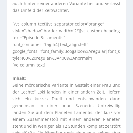
auch hinter seiner anderen Variante her und verlässt
das Umfeld der Zeitwächter.
[/vc_column_text][vc_separator color=“orange“
style=“shadow“ border_width=“2″][vc_custom_heading
text=“Episode 3: Lamentis“
font_container=“tag:h4|text_align:left“
google_fonts=“font_family:Boogaloo%3Aregular|font_s
tyle:400%20regular%3A400%3Anormal“]
[vc_column_text]
Inhalt:
Seine mörderische Variante in Gestalt einer Frau und
der „echte“ Loki landen in einer andern Zeit, liefern
sich ein kurzes Duell und entschwinden dann
gemeinsam in einer neue Szenerie. Unfreiwillig
landen Sie auf dem Planeten Lamentis, der kurz vor
einem Zusammenstoß mit einem anderen Planeten
steht und in weniger als 12 Stunden komplett zerstört
sein dürfte. Sie kämpfen noch ein wenig, sehen aber