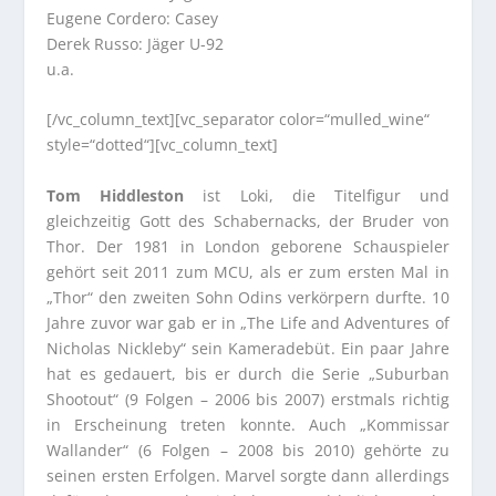
Eugene Cordero: Casey
Derek Russo: Jäger U-92
u.a.
[/vc_column_text][vc_separator color=“mulled_wine“
style=“dotted“][vc_column_text]
Tom Hiddleston
ist Loki, die Titelfigur und
gleichzeitig Gott des Schabernacks, der Bruder von
Thor. Der 1981 in London geborene Schauspieler
gehört seit 2011 zum MCU, als er zum ersten Mal in
„Thor“ den zweiten Sohn Odins verkörpern durfte. 10
Jahre zuvor war gab er in „The Life and Adventures of
Nicholas Nickleby“ sein Kameradebüt. Ein paar Jahre
hat es gedauert, bis er durch die Serie „Suburban
Shootout“ (9 Folgen – 2006 bis 2007) erstmals richtig
in Erscheinung treten konnte. Auch „Kommissar
Wallander“ (6 Folgen – 2008 bis 2010) gehörte zu
seinen ersten Erfolgen. Marvel sorgte dann allerdings