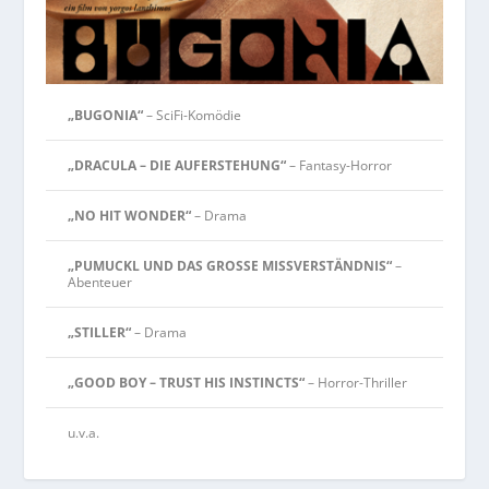
„BUGONIA“
– SciFi-Komödie
„DRACULA – DIE AUFERSTEHUNG“
– Fantasy-Horror
„NO HIT WONDER“
– Drama
„PUMUCKL UND DAS GROSSE MISSVERSTÄNDNIS“
–
Abenteuer
„STILLER“
– Drama
„GOOD BOY – TRUST HIS INSTINCTS“
– Horror-Thriller
u.v.a.