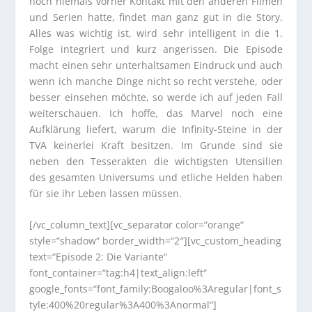
noch niemals vorher Kontakt mit den anderen Filmen
und Serien hatte, findet man ganz gut in die Story.
Alles was wichtig ist, wird sehr intelligent in die 1.
Folge integriert und kurz angerissen. Die Episode
macht einen sehr unterhaltsamen Eindruck und auch
wenn ich manche Dinge nicht so recht verstehe, oder
besser einsehen möchte, so werde ich auf jeden Fall
weiterschauen. Ich hoffe, das Marvel noch eine
Aufklärung liefert, warum die Infinity-Steine in der
TVA keinerlei Kraft besitzen. Im Grunde sind sie
neben den Tesserakten die wichtigsten Utensilien
des gesamten Universums und etliche Helden haben
für sie ihr Leben lassen müssen.
[/vc_column_text][vc_separator color=“orange“
style=“shadow“ border_width=“2″][vc_custom_heading
text=“Episode 2: Die Variante“
font_container=“tag:h4|text_align:left“
google_fonts=“font_family:Boogaloo%3Aregular|font_s
tyle:400%20regular%3A400%3Anormal“]