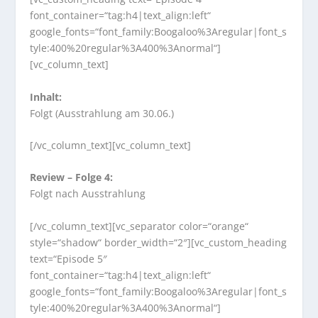
font_container=“tag:h4|text_align:left“
google_fonts=“font_family:Boogaloo%3Aregular|font_s
tyle:400%20regular%3A400%3Anormal“]
[vc_column_text]
Inhalt:
Folgt (Ausstrahlung am 30.06.)
[/vc_column_text][vc_column_text]
Review – Folge 4:
Folgt nach Ausstrahlung
[/vc_column_text][vc_separator color=“orange“
style=“shadow“ border_width=“2″][vc_custom_heading
text=“Episode 5″
font_container=“tag:h4|text_align:left“
google_fonts=“font_family:Boogaloo%3Aregular|font_s
tyle:400%20regular%3A400%3Anormal“]