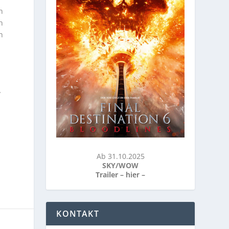
n
n
h
y
Ab 31.10.2025
SKY/WOW
Trailer –
hier
–
KONTAKT