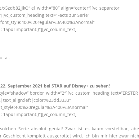
be/x5zdb82jjkQ“ el_width=“80″ align=“center“][vc_separator
][vc_custom_heading text=“Facts zur Serie“
r|font_style:400%20regular%3A400%3Anormal“
15px !important;}“][vc_column_text]
. a.,
b 22. September 2021 bei STAR auf Disney+ zu sehen!
 style=“shadow“ border_width=“2″][vc_custom_heading text=“ERSTER
|text_align:left|color:%23dd3333″
ont_style:400%20regular%3A400%3Anormal“
15px !important;}“][vc_column_text]
solchen Serie absolut genial! Zwar ist es kaum vorstellbar, abe
n Geschlecht komplett ausgerottet wird. Ich bin mir hier zwar nich