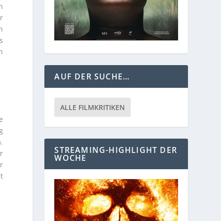
n
r
n
s
n
AUF DER SUCHE…
ALLE FILMKRITIKEN
e
g
.
STREAMING-HIGHLIGHT DER
r
WOCHE
r
t