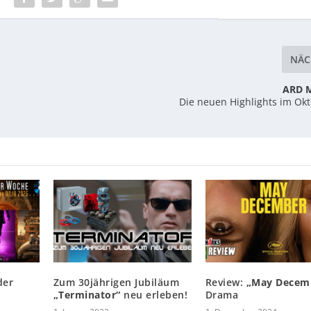
NÄC
ARD 
Die neuen Highlights im Ok
der
Zum 30jährigen Jubiläum
Review:
„May Decem
„Terminator“
neu erleben!
Drama