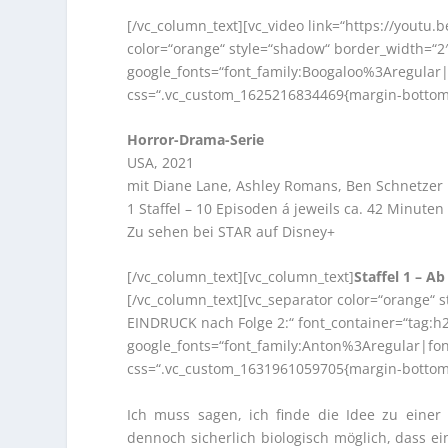
[/vc_column_text][vc_video link=“https://youtu.
color=“orange“ style=“shadow“ border_width=“2″
google_fonts=“font_family:Boogaloo%3Aregula
css=“.vc_custom_1625216834469{margin-bottom: 
Horror-Drama-Serie
USA, 2021
mit Diane Lane, Ashley Romans, Ben Schnetzer u
1 Staffel – 10 Episoden á jeweils ca. 42 Minuten
Zu sehen bei STAR auf Disney+
[/vc_column_text][vc_column_text]
Staffel 1 – A
[/vc_column_text][vc_separator color=“orange“
EINDRUCK nach Folge 2:“ font_container=“tag:h2
google_fonts=“font_family:Anton%3Aregular|f
css=“.vc_custom_1631961059705{margin-bottom: 
Ich muss sagen, ich finde die Idee zu einer 
dennoch sicherlich biologisch möglich, dass ei