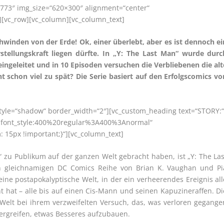
773″ img_size=“620×300″ alignment=“center“
][vc_row][vc_column][vc_column_text]
winden von der Erde! Ok, einer überlebt, aber es ist dennoch ei
rstellungskraft liegen dürfte. In „Y: The Last Man“ wurde durc
ingeleitet und in 10 Episoden versuchen die Verbliebenen die alt
ht schon viel zu spät? Die Serie basiert auf den Erfolgscomics vo
 style=“shadow“ border_width=“2″][vc_custom_heading text=“STORY:
r|font_style:400%20regular%3A400%3Anormal“
15px !important;}“][vc_column_text]
“ zu Publikum auf der ganzen Welt gebracht haben, ist „Y: The Las
en gleichnamigen DC Comics Reihe von Brian K. Vaughan und Pi
eine postapokalyptische Welt, in der ein verheerendes Ereignis all
hat – alle bis auf einen Cis-Mann und seinen Kapuzineraffen. Di
Welt bei ihrem verzweifelten Versuch, das, was verloren gegange
 ergreifen, etwas Besseres aufzubauen.