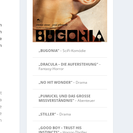
n
h
e
n
„BUGONIA“
– SciFi-Komödie
„DRACULA – DIE AUFERSTEHUNG“
–
“
Fantasy-Horror
„NO HIT WONDER“
– Drama
t
„PUMUCKL UND DAS GROSSE
a
MISSVERSTÄNDNIS“
– Abenteuer
e
e
„STILLER“
– Drama
n
„GOOD BOY – TRUST HIS
INSTINCTS“
– Horror-Thriller