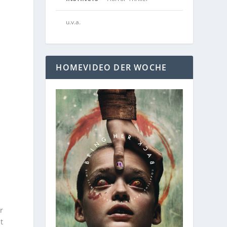
u.v.a.
HOMEVIDEO DER WOCHE
r
t