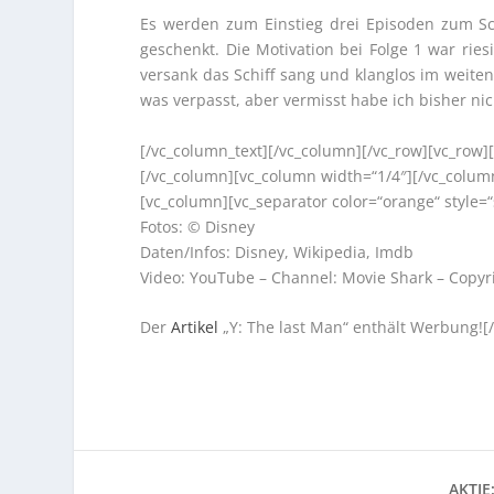
Es werden zum Einstieg drei Episoden zum Sc
geschenkt. Die Motivation bei Folge 1 war ries
versank das Schiff sang und klanglos im weite
was verpasst, aber vermisst habe ich bisher nic
[/vc_column_text][/vc_column][/vc_row][vc_row]
[/vc_column][vc_column width=“1/4″][/vc_colum
[vc_column][vc_separator color=“orange“ style
Fotos: © Disney
Daten/Infos: Disney, Wikipedia, Imdb
Video: YouTube – Channel: Movie Shark – Copyr
Der
Artikel
„Y: The last Man“ enthält Werbung![
AKTIE