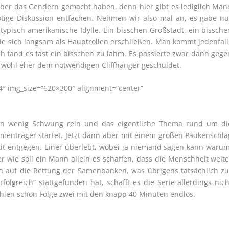
über das Gendern gemacht haben, denn hier gibt es lediglich Man
ötige Diskussion entfachen. Nehmen wir also mal an, es gäbe nu
 typisch amerikanische Idylle. Ein bisschen Großstadt, ein bissche
die sich langsam als Hauptrollen erschließen. Man kommt jedenfall
ch fand es fast ein bisschen zu lahm. Es passierte zwar dann gege
t wohl eher dem notwendigen Cliffhanger geschuldet.
4″ img_size=“620×300″ alignment=“center“
in wenig Schwung rein und das eigentliche Thema rund um di
menträger startet. Jetzt dann aber mit einem großen Paukenschla
xit entgegen. Einer überlebt, wobei ja niemand sagen kann warum
ber wie soll ein Mann allein es schaffen, dass die Menschheit weite
ch auf die Rettung der Samenbanken, was übrigens tatsächlich zu
greich“ stattgefunden hat, schafft es die Serie allerdings nich
ien schon Folge zwei mit den knapp 40 Minuten endlos.