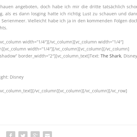
hauen angeboten, doch habe ich mir die dritte tatsächlich scho
ig, als es dann losging hatte ich richtig Lust zu schauen und dan
n Serienmeer. Vielleicht habe ich ja in den kommenden Folgen doc
hts.
[vc_column width=“1/4″][/vc_column][vc_column width=“1/4″]
n][vc_column width=“1/4″][/vc_column][vc_column][/vc_column]
=“shadow“ border_width=“2″][vc_column_text]Text:
The Shark
, Disne
ight: Disney
/vc_column_text][/vc_column][vc_column][/vc_column][/vc_row]
: