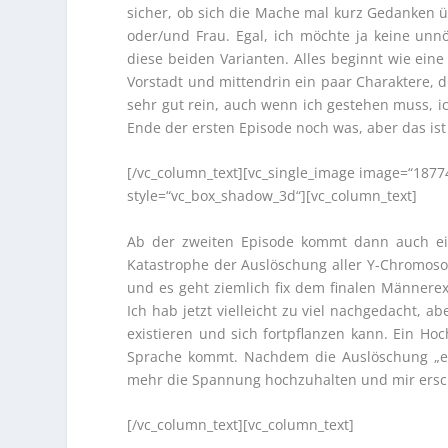
sicher, ob sich die Mache mal kurz Gedanken 
oder/und Frau. Egal, ich möchte ja keine unn
diese beiden Varianten. Alles beginnt wie eine
Vorstadt und mittendrin ein paar Charaktere, 
sehr gut rein, auch wenn ich gestehen muss, i
Ende der ersten Episode noch was, aber das is
[/vc_column_text][vc_single_image image=“1877
style=“vc_box_shadow_3d“][vc_column_text]
Ab der zweiten Episode kommt dann auch e
Katastrophe der Auslöschung aller Y-Chromoso
und es geht ziemlich fix dem finalen Männere
Ich hab jetzt vielleicht zu viel nachgedacht, a
existieren und sich fortpflanzen kann. Ein Ho
Sprache kommt. Nachdem die Auslöschung „erfol
mehr die Spannung hochzuhalten und mir ersch
[/vc_column_text][vc_column_text]