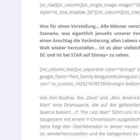
[vc_row][vc_column][vc_single_image image=“18
style=“vc_box_shadow_3d“][/vc_column][/vc_row
Was für einen Vorstellung… Alle Männer versch
Szenario, was eigentlich jenseits unserer Vo
einen Anschlag die Veränderung allen Lebens e
Welt wieder herzustellen… ist es aber vielleic
DC und ist bei STAR auf Disney+ zu sehen.
[/vc_column_text][vc_separator color=“orange“
google_fonts=“font_family:Boogaloo%3Aregula
css=“.vc_custom_1625216787780{margin-bottom: 
Von den Studios, die „Devs“ und „Mrs. America
Man“ eine Dramaserie, die auf der gefeiert
Guerra basiert. „Y: The Last Man” führt uns in 
Säugetiere mit einem Y-Chromosom ausgelöscht 
Serie folgt den Überlebenden in dieser neuen 
ist, wiederherzustellen und die Gelegenheit zu