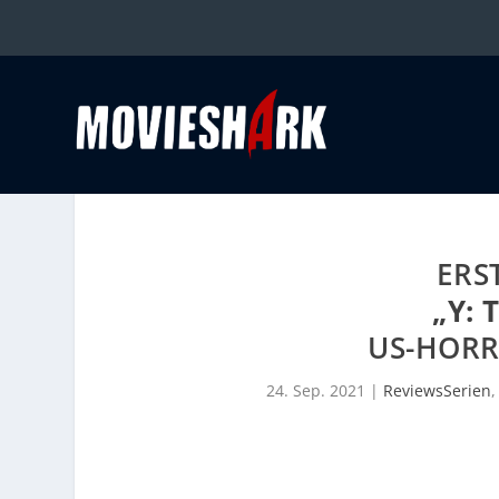
ERS
„Y: 
US-HORR
24. Sep. 2021
|
ReviewsSerien