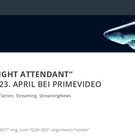
LIGHT ATTENDANT“
23. APRIL BEI PRIMEVIDEO
|
Serien
,
Streaming
,
StreamingNews
807″ img_size=“620×300″ alignment=“center“