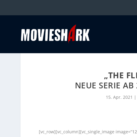
„THE F
NEUE SERIE AB 
15. Apr. 2021
[vc_row][vc_column][vc_single_image image=“12