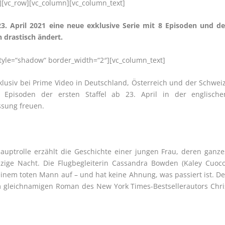
][vc_row][vc_column][vc_column_text]
. April 2021 eine neue exklusive Serie mit 8 Episoden und de
 drastisch ändert.
style=“shadow“ border_width=“2″][vc_column_text]
klusiv bei Prime Video in Deutschland, Österreich und der Schweiz
t Episoden der ersten Staffel ab 23. April in der englische
ssung freuen.
auptrolle erzählt die Geschichte einer jungen Frau, deren ganze
nzige Nacht. Die Flugbegleiterin Cassandra Bowden (Kaley Cuoco
 einem toten Mann auf – und hat keine Ahnung, was passiert ist. De
em gleichnamigen Roman des New York Times-Bestsellerautors Chri