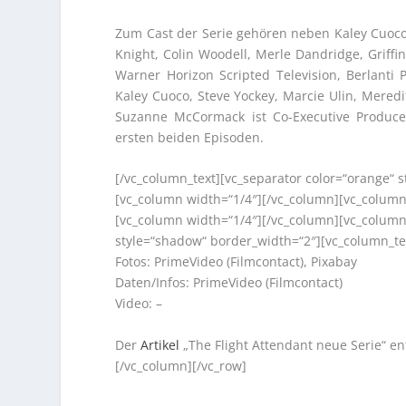
Zum Cast der Serie gehören neben Kaley Cuoco,
Knight, Colin Woodell, Merle Dandridge, Griff
Warner Horizon Scripted Television, Berlanti 
Kaley Cuoco, Steve Yockey, Marcie Ulin, Mered
Suzanne McCormack ist Co-Executive Producer
ersten beiden Episoden.
[/vc_column_text][vc_separator color=“orange“ 
[vc_column width=“1/4″][/vc_column][vc_column
[vc_column width=“1/4″][/vc_column][vc_column
style=“shadow“ border_width=“2″][vc_column_te
Fotos: PrimeVideo (Filmcontact), Pixabay
Daten/Infos: PrimeVideo (Filmcontact)
Video: –
Der
Artikel
„The Flight Attendant neue Serie“ e
[/vc_column][/vc_row]