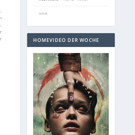
.
u.v.a.
n
,
r
r
HOMEVIDEO DER WOCHE