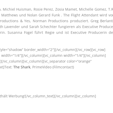
 Michiel Huisman, Rosie Perez, Zosia Mamet, Michelle Gomez, T.R
in Matthews und Nolan Gerard Funk . The Flight Attendant wird vo
Productions & Yes, Norman Productions produziert. Greg Berlanti
ith Lavender und Sarah Schechter fungieren als Executive Produce
in. Susanna Fogel führt Regie und ist Executive Producerin de
style=“shadow“ border_width=“2″][/vc_column][/vc_row][vc_row]
 width=“1/4″][/vc_column][vc_column width=“1/4″][/vc_column]
][/vc_column][vc_column][vc_separator color=“orange“
xt]Text:
The Shark
, PrimeVideo (Filmcontact)
nthält Werbung![/vc_column_text][/vc_column][vc_column]