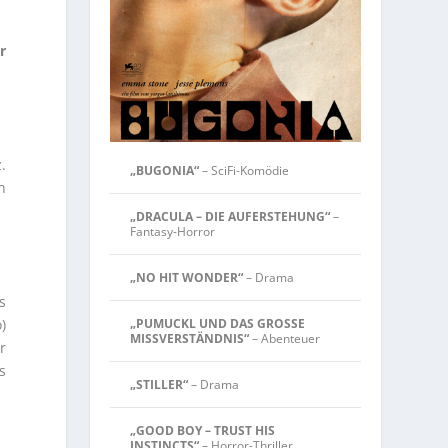
r
.
„BUGONIA“
– SciFi-Komödie
n
„DRACULA – DIE AUFERSTEHUNG“
–
Fantasy-Horror
„NO HIT WONDER“
– Drama
s
)
„PUMUCKL UND DAS GROSSE
MISSVERSTÄNDNIS“
– Abenteuer
r
s
„STILLER“
– Drama
„GOOD BOY – TRUST HIS
INSTINCTS“
– Horror-Thriller