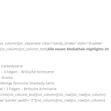
][vc_column][vc_separator color=“sandy_brown“ style=“shadow“
][vc_column][vc_column_text]
Alle neuen Mediathek-Highlights im
ge Comedyserie
E
– 3 Folgen – Britische Krimiserie
 Drama
0teilige finnische Dramedy-Serie
fel / 3 Folgen – Britische Krimiserie
Krimi[/vc_column_text][/vc_column][/vc_row][vc_row][vc_column]
ow“ border_width=“2″][/vc_column][/vc_row][vc_row][vc_column]