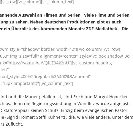
][vc_row][vc_column][vc_column_text]
annende Auswahl an Filmen und Serien. Viele Filme und Serien
ahlung zu sehen. Neben deutschen Produktionen gibt es auch
ier ein Überblick des kommenden Monats: ZDF-Mediathek – Die
rown“ style=“shadow“ border_width=“2″][/vc_column][/vc_row]
053″ img_size=“full“ alignment=“center“ style=“vc_box_shadow_3d“
 link=“https://youtu.be/VQfcZ9Ak2nU“][vc_custom_heading
left“
r|font_style:400%20regular%3A400%3Anormal“
15px !important;}“][vc_column_text]
nd und die Mauer gefallen ist, sind Erich und Margot Honecker
achlos, denn die Regierungssiedlung in Wandlitz wurde aufgelöst.
iktatorenpaar keinen Schutz. Einzig beim evangelischen Pastor
(Sigrid Holmer: Steffi Kühnert) , die, wie viele andere, unter de
rs Zuflucht.