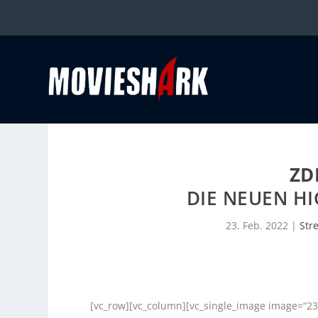
ZD
DIE NEUEN HI
23. Feb. 2022
|
Str
[vc_row][vc_column][vc_single_image image=“23