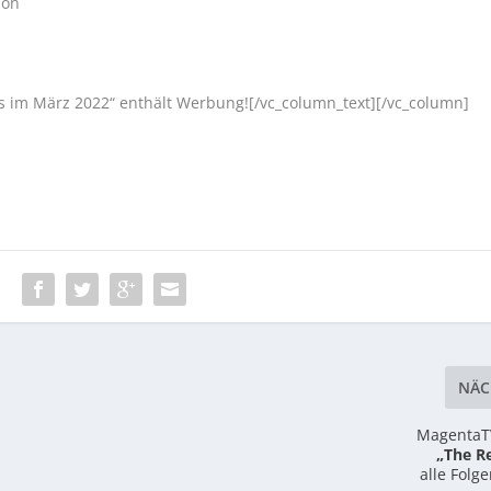
ion
 im März 2022“ enthält Werbung![/vc_column_text][/vc_column]
:
NÄC
MagentaTV
„The R
alle Folg