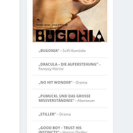
„BUGONIA“
– SciFi-Komödie
„DRACULA – DIE AUFERSTEHUNG“
–
Fantasy-Horror
„NO HIT WONDER“
– Drama
„PUMUCKL UND DAS GROSSE
MISSVERSTÄNDNIS“
– Abenteuer
„STILLER“
– Drama
m
„GOOD BOY – TRUST HIS
INSTINCTS“
– Horror-Thriller