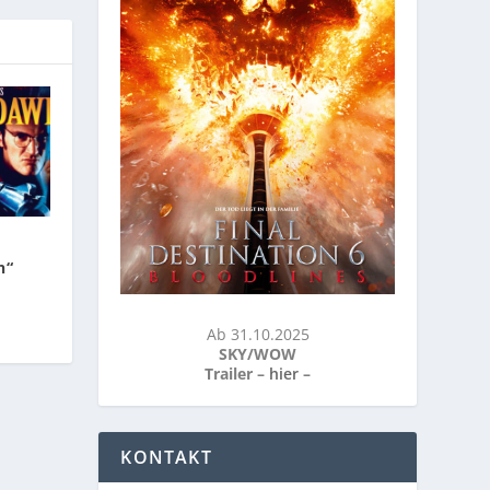
n“
Ab 31.10.2025
SKY/WOW
Trailer –
hier
–
KONTAKT