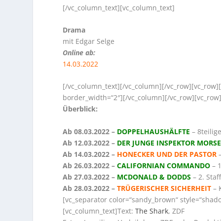
[/vc_column_text][vc_column_text]
Drama
mit Edgar Selge
Online ab
:
14.03.2022
[/vc_column_text][/vc_column][/vc_row][vc_row
border_width=“2″][/vc_column][/vc_row][vc_row
Überblick:
Ab 08.03.2022 –
DOPPELHAUSHÄLFTE
– 8teili
Ab 12.03.2022 –
DER JUNGE INSPEKTOR MORS
Ab 14.03.2022 –
HONECKER UND DER PASTOR
–
Ab 26.03.2022 –
CALIFORNIAN COMMANDO
– 1
Ab 27.03.2022 –
MCDONALD & DODDS
– 2. Staf
Ab 28.03.2022 –
TRÜGERISCHER SICHERHEIT
– 
[vc_separator color=“sandy_brown“ style=“shad
[vc_column_text]Text:
The Shark
, ZDF