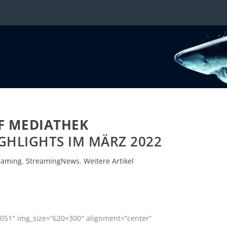
F MEDIATHEK
GHLIGHTS IM MÄRZ 2022
eaming
,
StreamingNews
,
Weitere Artikel
051″ img_size=“620×300″ alignment=“center“