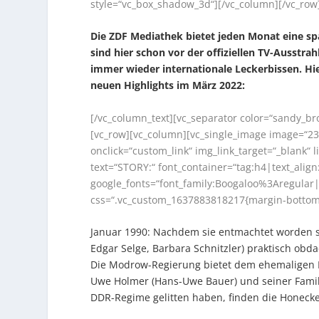
style=“vc_box_shadow_3d“][/vc_column][/vc_row
Die ZDF Mediathek bietet jeden Monat eine sp
sind hier schon vor der offiziellen TV-Ausstr
immer wieder internationale Leckerbissen. H
neuen Highlights im März 2022:
[/vc_column_text][vc_separator color=“sandy_b
[vc_row][vc_column][vc_single_image image=“23
onclick=“custom_link“ img_link_target=“_blank“
text=“STORY:“ font_container=“tag:h4|text_align:
google_fonts=“font_family:Boogaloo%3Aregula
css=“.vc_custom_1637883818217{margin-bottom: 
Januar 1990: Nachdem sie entmachtet worden si
Edgar Selge, Barbara Schnitzler) praktisch obd
Die Modrow-Regierung bietet dem ehemaligen D
Uwe Holmer (Hans-Uwe Bauer) und seiner Familie 
DDR-Regime gelitten haben, finden die Honecke