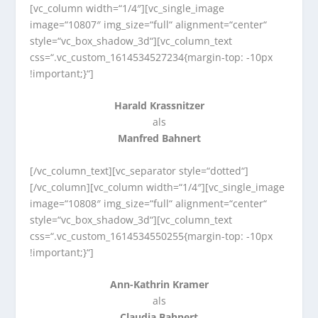
[vc_column width=“1/4″][vc_single_image
image=“10807″ img_size=“full“ alignment=“center“
style=“vc_box_shadow_3d“][vc_column_text
css=“.vc_custom_1614534527234{margin-top: -10px
!important;}“]
Harald Krassnitzer
als
Manfred Bahnert
[/vc_column_text][vc_separator style=“dotted“]
[/vc_column][vc_column width=“1/4″][vc_single_image
image=“10808″ img_size=“full“ alignment=“center“
style=“vc_box_shadow_3d“][vc_column_text
css=“.vc_custom_1614534550255{margin-top: -10px
!important;}“]
Ann-Kathrin Kramer
als
Claudia Bahnert