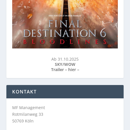
Ab 31.10.2025
SKY/WOW
Trailer –
hier
–
KONTAKT
MF Management
Rotmilanweg 33
50769 Köln