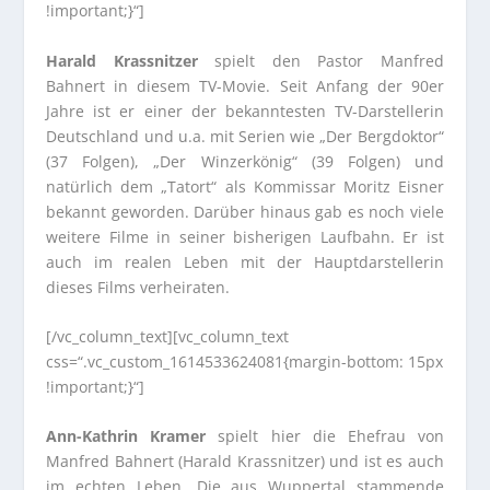
!important;}“]
Harald Krassnitzer
spielt den Pastor Manfred
Bahnert in diesem TV-Movie. Seit Anfang der 90er
Jahre ist er einer der bekanntesten TV-Darstellerin
Deutschland und u.a. mit Serien wie „Der Bergdoktor“
(37 Folgen), „Der Winzerkönig“ (39 Folgen) und
natürlich dem „Tatort“ als Kommissar Moritz Eisner
bekannt geworden. Darüber hinaus gab es noch viele
weitere Filme in seiner bisherigen Laufbahn. Er ist
auch im realen Leben mit der Hauptdarstellerin
dieses Films verheiraten.
[/vc_column_text][vc_column_text
css=“.vc_custom_1614533624081{margin-bottom: 15px
!important;}“]
Ann-Kathrin Kramer
spielt hier die Ehefrau von
Manfred Bahnert (Harald Krassnitzer) und ist es auch
im echten Leben. Die aus Wuppertal stammende