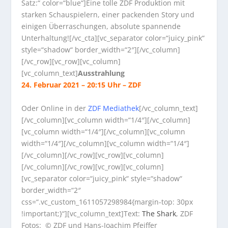
Satz:“ color=“blue“]Eine tolle ZDF Produktion mit
starken Schauspielern, einer packenden Story und
einigen Überraschungen, absolute spannende
Unterhaltung![/vc_cta][vc_separator color=“juicy_pink“
style=“shadow“ border_width=“2″][/vc_column]
[/vc_row][vc_row][vc_column]
[vc_column_text]
Ausstrahlung
24. Februar 2021 – 20:15 Uhr – ZDF
Oder Online in der
ZDF Mediathek
[/vc_column_text]
[/vc_column][vc_column width=“1/4″][/vc_column]
[vc_column width=“1/4″][/vc_column][vc_column
width=“1/4″][/vc_column][vc_column width=“1/4″]
[/vc_column][/vc_row][vc_row][vc_column]
[/vc_column][/vc_row][vc_row][vc_column]
[vc_separator color=“juicy_pink“ style=“shadow“
border_width=“2″
css=“.vc_custom_1611057298984{margin-top: 30px
!important;}“][vc_column_text]Text:
The Shark
, ZDF
Fotos: © ZDF und Hans-Joachim Pfeiffer