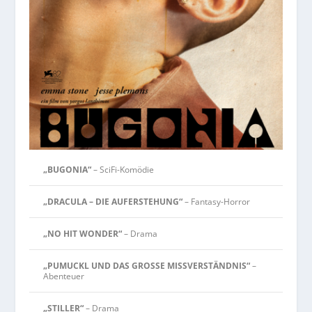
„BUGONIA“
– SciFi-Komödie
„DRACULA – DIE AUFERSTEHUNG“
– Fantasy-Horror
„NO HIT WONDER“
– Drama
„PUMUCKL UND DAS GROSSE MISSVERSTÄNDNIS“
–
Abenteuer
„STILLER“
– Drama