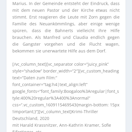
Marius. In der Gemeinde entsteht der Eindruck, dass
mit dem neuen Pastor und der Kirche etwas nicht
stimmt. Erst reagieren die Leute mit Zorn gegen die
Familie des Neuankömmlings, aber einige wenige
spüren, dass die Bahnerts vielleicht ihre Hilfe
brauchen. Als Manfred und Claudia endlich gegen
die Gangster vorgehen und die Flucht wagen,
bekommen sie unerwartete Hilfe aus dem Dorf.
[/vc_column_text][vc_separator color=“juicy_pink“
style=“shadow“ border_width=“2″][vc_custom_heading
text=“Daten zum Film:“
font_container=“tag:h4|text_align:left“
google_fonts=“font_family:Boogaloo%3Aregular|font_s
tyle:400%20regular%3A400%3Anormal“
css=“.vc_custom_1609115469543{margin-bottom: 15px
!important;}“][vc_column_text]Krimi-Thriller
Deutschland, 2020
mit Harald Krassnitzer, Ann-Kathrin Kramer, Sofie
Eifertinger, etc.