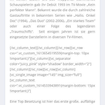
Schauspielerin gab ihr Debüt 1993 im TV-Movie „Kein
perfekter Mann“. Bekannt wurde die durch zahlreiche
Gastauftritte in bekannten Serien wie „Hallo, Onkel
Doc“ (1994), „Das Duo“ (2002-2006), „Ein starkes Team“
oder auch einer Folge des legendären
„Traumschiffs“. Seit einigen Jahren ist sie gern
eingesetzte Darstellerin in diversen TV-Filmen.
[/vc_column_text][/vc_column][/vc_row][vc_row
css=“.vc_custom_1613654519559{margin-top: 10px
!important;}“][vc_column][vc_separator
color=“juicy_pink“ style=“shadow“ border_width=“2″]
[/vc_column][/vc_row][vc_row][vc_column]
[vc_single_image image=“145″ img_size=“full“]
[vc_column_text
css=“.vc_custom_1614533943891{margin-bottom: 15px
!important;}“]
Eine Top Besetzung ist hier das erste große, auffällige