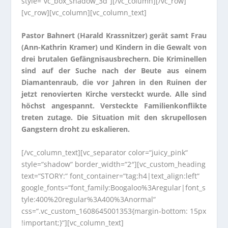
style=“vc_box_shadow_3d“][/vc_column][/vc_row]
[vc_row][vc_column][vc_column_text]
Pastor Bahnert (Harald Krassnitzer) gerät samt Frau
(Ann-Kathrin Kramer) und Kindern in die Gewalt von
drei brutalen Gefängnisausbrechern. Die Kriminellen
sind auf der Suche nach der Beute aus einem
Diamantenraub, die vor Jahren in den Ruinen der
jetzt renovierten Kirche versteckt wurde. Alle sind
höchst angespannt. Versteckte Familienkonflikte
treten zutage. Die Situation mit den skrupellosen
Gangstern droht zu eskalieren.
[/vc_column_text][vc_separator color=“juicy_pink“
style=“shadow“ border_width=“2″][vc_custom_heading
text=“STORY:“ font_container=“tag:h4|text_align:left“
google_fonts=“font_family:Boogaloo%3Aregular|font_s
tyle:400%20regular%3A400%3Anormal“
css=“.vc_custom_1608645001353{margin-bottom: 15px
!important;}“][vc_column_text]