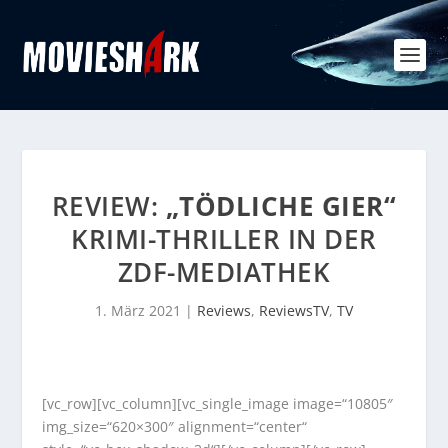
REVIEW:
„TÖDLICHE GIER“
KRIMI-THRILLER IN DER
ZDF-MEDIATHEK
1. März 2021
|
Reviews
,
ReviewsTV
,
TV
[vc_row][vc_column][vc_single_image image=“10805″
img_size=“620×300″ alignment=“center“