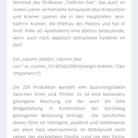
Merkmal des TV-Movies „Tödliche Gier“. Das auch im
realen Leben verheiratete Schauspiel-Duo Krassnitzer
und Kramer spielen die in den Hauptrollen. Ann-
Kathrin Kramer, die Ehefrau des Pastors und hat in
Ihrer Rolle als Apothekerin eine ebenso bedeutende,
wenn auch noch skeptisch betrachtete Funktion im
Dorf.
[/vc_column_text][vc_column_text
css=“.vc_custom_1614534229803{margin-bottom: 15px
!important;}“]
Die ZDF Produktion wandelt vom Spannungsfaktor
zwischen Krimi und Thriller. Es ist eine besonders
gelungene Mischung zur der auch die tolle
Bildgestaltung in Kombination der durchweg
gelungenen Besetzung beiträgt. Die Geschichte
dieses Films ist intelligent, packend und stellenweise
vor allem total überraschend. Im Mittelpunkt steht
neben der vierköpfigen Familie rund um den Pastor