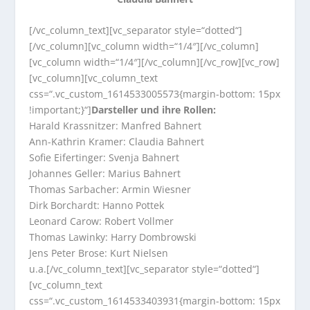
[/vc_column_text][vc_separator style=“dotted“]
[/vc_column][vc_column width=“1/4″][/vc_column]
[vc_column width=“1/4″][/vc_column][/vc_row][vc_row]
[vc_column][vc_column_text
css=“.vc_custom_1614533005573{margin-bottom: 15px
!important;}“]
Darsteller und ihre Rollen:
Harald Krassnitzer: Manfred Bahnert
Ann-Kathrin Kramer: Claudia Bahnert
Sofie Eifertinger: Svenja Bahnert
Johannes Geller: Marius Bahnert
Thomas Sarbacher: Armin Wiesner
Dirk Borchardt: Hanno Pottek
Leonard Carow: Robert Vollmer
Thomas Lawinky: Harry Dombrowski
Jens Peter Brose: Kurt Nielsen
u.a.[/vc_column_text][vc_separator style=“dotted“]
[vc_column_text
css=“.vc_custom_1614533403931{margin-bottom: 15px