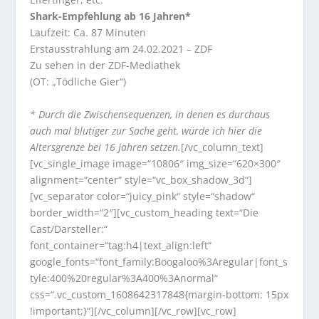
Shark-Empfehlung ab 16 Jahren*
Laufzeit: Ca. 87 Minuten
Erstausstrahlung am 24.02.2021 – ZDF
Zu sehen in der ZDF-Mediathek
(OT: „Tödliche Gier“)
* Durch die Zwischensequenzen, in denen es durchaus
auch mal blutiger zur Sache geht, würde ich hier die
Altersgrenze bei 16 Jahren setzen.
[/vc_column_text]
[vc_single_image image=“10806″ img_size=“620×300″
alignment=“center“ style=“vc_box_shadow_3d“]
[vc_separator color=“juicy_pink“ style=“shadow“
border_width=“2″][vc_custom_heading text=“Die
Cast/Darsteller:“
font_container=“tag:h4|text_align:left“
google_fonts=“font_family:Boogaloo%3Aregular|font_s
tyle:400%20regular%3A400%3Anormal“
css=“.vc_custom_1608642317848{margin-bottom: 15px
!important;}“][/vc_column][/vc_row][vc_row]