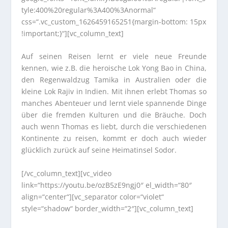
tyle:400%20regular%3A400%3Anormal“
css=“.vc_custom_1626459165251{margin-bottom: 15px
!important;}“][vc_column_text]
Auf seinen Reisen lernt er viele neue Freunde
kennen, wie z.B. die heroische Lok Yong Bao in China,
den Regenwaldzug Tamika in Australien oder die
kleine Lok Rajiv in Indien. Mit ihnen erlebt Thomas so
manches Abenteuer und lernt viele spannende Dinge
über die fremden Kulturen und die Bräuche. Doch
auch wenn Thomas es liebt, durch die verschiedenen
Kontinente zu reisen, kommt er doch auch wieder
glücklich zurück auf seine Heimatinsel Sodor.
[/vc_column_text][vc_video
link=“https://youtu.be/ozB5zE9ngj0″ el_width=“80″
align=“center“][vc_separator color=“violet“
style=“shadow“ border_width=“2″][vc_column_text]