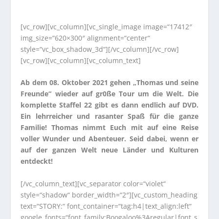
[vc_row][vc_column][vc_single_image image=“17412″
img_size=“620×300″ alignment=“center“
style=“vc_box_shadow_3d“][/vc_column][/vc_row]
[vc_row][vc_column][vc_column_text]
Ab dem 08. Oktober 2021 gehen „Thomas und seine
Freunde“ wieder auf gr0ße Tour um die Welt. Die
komplette Staffel 22 gibt es dann endlich auf DVD.
Ein lehrreicher und rasanter Spaß für die ganze
Familie! Thomas nimmt Euch mit auf eine Reise
voller Wunder und Abenteuer. Seid dabei, wenn er
auf der ganzen Welt neue Länder und Kulturen
entdeckt!
[/vc_column_text][vc_separator color=“violet“
style=“shadow“ border_width=“2″][vc_custom_heading
text=“STORY:“ font_container=“tag:h4|text_align:left“
google_fonts=“font_family:Boogaloo%3Aregular|font_s