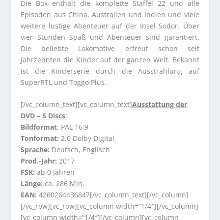
Die Box enthält die komplette Staffel 22 und alle
Episoden aus China, Australien und Indien und viele
weitere lustige Abenteuer auf der Insel Sodor. Über
vier Stunden Spaß und Abenteuer sind garantiert.
Die beliebte Lokomotive erfreut schon seit
Jahrzehnten die Kinder auf der ganzen Welt. Bekannt
ist die Kinderserie durch die Ausstrahlung auf
SuperRTL und Toggo Plus.
[/vc_column_text][vc_column_text]
Ausstattung der
DVD – 5 Discs
:
Bildformat
: PAL 16:9
Tonformat:
2.0 Dolby Digital
Sprache:
Deutsch, Englisch
Prod.-Jahr:
2017
FSK:
ab 0 Jahren
Länge:
ca. 286 Min.
EAN:
4260264436847[/vc_column_text][/vc_column]
[/vc_row][vc_row][vc_column width=“1/4″][/vc_column]
[vc_column width=“1/4″][/vc_column][vc_column