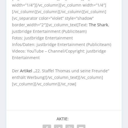
width=“1/4″][/vc_column][vc_column width=“1/4″]
[/vc_column][vc_column][/vc_column][vc_column]
[vc_separator color=“violet“ style=“shadow“
border_width=“2″][vc_column_text]Text:
The Shark
,
justbridge Entertainment (Publiciteam)
Fotos: justbridge Entertainment
Infos/Daten: justbridge Entertainment (Publiciteam)
Videos: YouTube – Channel/Copyright: justbridge
Entertainment
Der
Artikel
„22. Staffel Thomas und seine Freunde“
enthält Werbung![/vc_column_text][/vc_column]
[vc_column][/vc_column][/vc_row]
AKTIE: