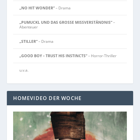
„NO HIT WONDER“
– Drama
„PUMUCKL UND DAS GROSSE MISSVERSTÄNDNIS“
–
Abenteuer
„STILLER“
– Drama
„GOOD BOY – TRUST HIS INSTINCTS“
– Horror-Thriller
u.v.a.
HOMEVIDEO DER WOCHE