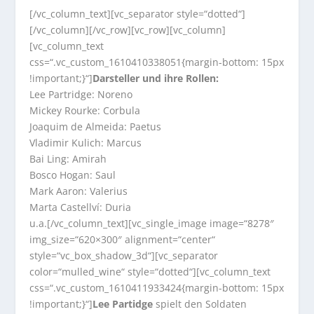
[/vc_column_text][vc_separator style=“dotted“]
[/vc_column][/vc_row][vc_row][vc_column]
[vc_column_text
css=“.vc_custom_1610410338051{margin-bottom: 15px
!important;}“]
Darsteller und ihre Rollen:
Lee Partridge: Noreno
Mickey Rourke: Corbula
Joaquim de Almeida: Paetus
Vladimir Kulich: Marcus
Bai Ling: Amirah
Bosco Hogan: Saul
Mark Aaron: Valerius
Marta Castellví: Duria
u.a.[/vc_column_text][vc_single_image image=“8278″
img_size=“620×300″ alignment=“center“
style=“vc_box_shadow_3d“][vc_separator
color=“mulled_wine“ style=“dotted“][vc_column_text
css=“.vc_custom_1610411933424{margin-bottom: 15px
!important;}“]
Lee Partidge
spielt den Soldaten