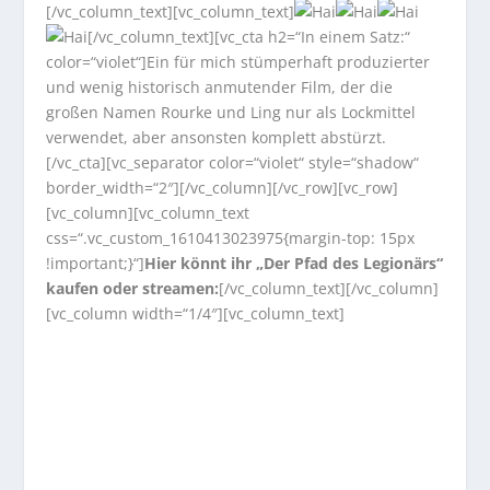
[/vc_column_text][vc_column_text]
[/vc_column_text][vc_cta h2=“In einem Satz:“
color=“violet“]Ein für mich stümperhaft produzierter
und wenig historisch anmutender Film, der die
großen Namen Rourke und Ling nur als Lockmittel
verwendet, aber ansonsten komplett abstürzt.
[/vc_cta][vc_separator color=“violet“ style=“shadow“
border_width=“2″][/vc_column][/vc_row][vc_row]
[vc_column][vc_column_text
css=“.vc_custom_1610413023975{margin-top: 15px
!important;}“]
Hier könnt ihr „Der Pfad des Legionärs“
kaufen oder streamen:
[/vc_column_text][/vc_column]
[vc_column width=“1/4″][vc_column_text]