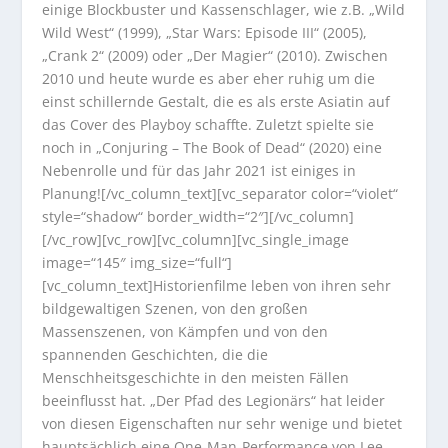
einige Blockbuster und Kassenschlager, wie z.B. „Wild
Wild West“ (1999), „Star Wars: Episode III“ (2005),
„Crank 2“ (2009) oder „Der Magier“ (2010). Zwischen
2010 und heute wurde es aber eher ruhig um die
einst schillernde Gestalt, die es als erste Asiatin auf
das Cover des Playboy schaffte. Zuletzt spielte sie
noch in „Conjuring – The Book of Dead“ (2020) eine
Nebenrolle und für das Jahr 2021 ist einiges in
Planung![/vc_column_text][vc_separator color=“violet“
style=“shadow“ border_width=“2″][/vc_column]
[/vc_row][vc_row][vc_column][vc_single_image
image=“145″ img_size=“full“]
[vc_column_text]Historienfilme leben von ihren sehr
bildgewaltigen Szenen, von den großen
Massenszenen, von Kämpfen und von den
spannenden Geschichten, die die
Menschheitsgeschichte in den meisten Fällen
beeinflusst hat. „Der Pfad des Legionärs“ hat leider
von diesen Eigenschaften nur sehr wenige und bietet
hauptsächlich eine One-Man-Performance von Lee