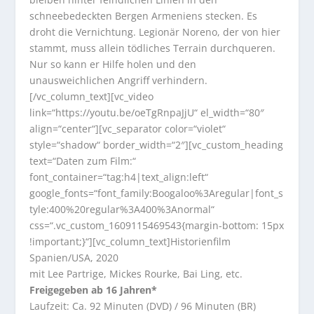
schneebedeckten Bergen Armeniens stecken. Es
droht die Vernichtung. Legionär Noreno, der von hier
stammt, muss allein tödliches Terrain durchqueren.
Nur so kann er Hilfe holen und den
unausweichlichen Angriff verhindern.
[/vc_column_text][vc_video
link=“https://youtu.be/oeTgRnpaJjU“ el_width=“80″
align=“center“][vc_separator color=“violet“
style=“shadow“ border_width=“2″][vc_custom_heading
text=“Daten zum Film:“
font_container=“tag:h4|text_align:left“
google_fonts=“font_family:Boogaloo%3Aregular|font_s
tyle:400%20regular%3A400%3Anormal“
css=“.vc_custom_1609115469543{margin-bottom: 15px
!important;}“][vc_column_text]Historienfilm
Spanien/USA, 2020
mit Lee Partrige, Mickes Rourke, Bai Ling, etc.
Freigegeben ab 16 Jahren*
Laufzeit: Ca. 92 Minuten (DVD) / 96 Minuten (BR)