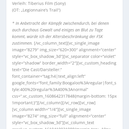
Verleih: Tiberius Film (Sony)
(OT: „Legionnaire’s Trail“)
* In Anbetracht der Kämpfe zwischendurch, bei denen
auch durchaus Gewalt und einiges an Blut zu Tage
kommt, würde ich der Altersbeschränkung der FSK
zustimmen.
[/vc_column_text][vc_single_image
image=“8279″ img_size=“620×300″ alignment=“center“
style=“vc_box_shadow_3d“][vc_separator color=“violet“
style=“shadow“ border_width=“2″][vc_custom_heading
text=“Die Cast/Darsteller:“
font_container=“tag:h4|text_align:left“
google_fonts=“font_family:Boogaloo%3Aregular|font_s
tyle:400%20regular%3A400%3Anormal“
css=“.vc_custom_1608642317848{margin-bottom: 15px
!important;}“][/vc_column][/vc_row][vc_row]
[vc_column width=“1/4″][vc_single_image
image=“8274″ img_size=“full“ alignment=“center“
style=“vc_box_shadow_3d“][vc_column_text