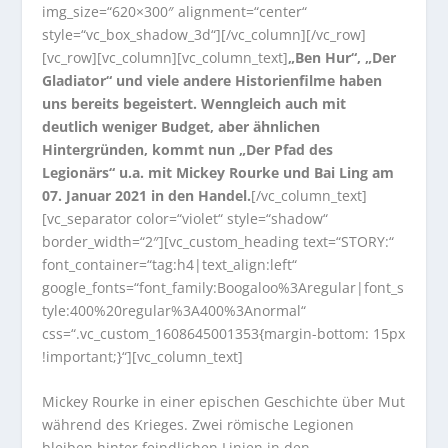
img_size=“620×300″ alignment=“center“
style=“vc_box_shadow_3d“][/vc_column][/vc_row]
[vc_row][vc_column][vc_column_text]
„Ben Hur“, „Der
Gladiator“ und viele andere Historienfilme haben
uns bereits begeistert. Wenngleich auch mit
deutlich weniger Budget, aber ähnlichen
Hintergründen, kommt nun „Der Pfad des
Legionärs“ u.a. mit Mickey Rourke und Bai Ling am
07. Januar 2021 in den Handel.
[/vc_column_text]
[vc_separator color=“violet“ style=“shadow“
border_width=“2″][vc_custom_heading text=“STORY:“
font_container=“tag:h4|text_align:left“
google_fonts=“font_family:Boogaloo%3Aregular|font_s
tyle:400%20regular%3A400%3Anormal“
css=“.vc_custom_1608645001353{margin-bottom: 15px
!important;}“][vc_column_text]
Mickey Rourke in einer epischen Geschichte über Mut
während des Krieges. Zwei römische Legionen
bleiben hinter feindlichen Linien in den