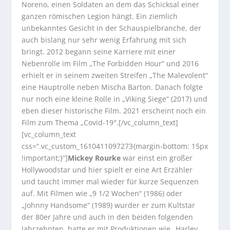
Noreno, einen Soldaten an dem das Schicksal einer
ganzen römischen Legion hängt. Ein ziemlich
unbekanntes Gesicht in der Schauspielbranche, der
auch bislang nur sehr wenig Erfahrung mit sich
bringt. 2012 begann seine Karriere mit einer
Nebenrolle im Film „The Forbidden Hour“ und 2016
erhielt er in seinem zweiten Streifen „The Malevolent“
eine Hauptrolle neben Mischa Barton. Danach folgte
nur noch eine kleine Rolle in „Viking Siege“ (2017) und
eben dieser historische Film. 2021 erscheint noch ein
Film zum Thema „Covid-19″.[/vc_column_text]
[vc_column_text
css=“.vc_custom_1610411097273{margin-bottom: 15px
!important;}“]
Mickey Rourke
war einst ein großer
Hollywoodstar und hier spielt er eine Art Erzähler
und taucht immer mal wieder für kurze Sequenzen
auf. Mit Filmen wie „9 1/2 Wochen“ (1986) oder
„Johnny Handsome“ (1989) wurder er zum Kultstar
der 80er Jahre und auch in den beiden folgenden
Jahrzehnten, hatte er mit Produktionen wie „Harley