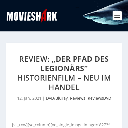
REVIEW:
„DER PFAD DES
LEGIONÄRS“
HISTORIENFILM – NEU IM
HANDEL
12. Jan. 2021
|
DVD/Bluray
,
Reviews
,
ReviewsDVD
[vc_row][vc_column][vc_single_image image=“8273″