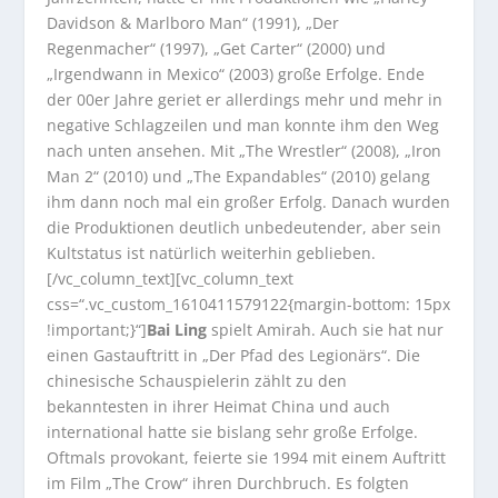
Davidson & Marlboro Man“ (1991), „Der
Regenmacher“ (1997), „Get Carter“ (2000) und
„Irgendwann in Mexico“ (2003) große Erfolge. Ende
der 00er Jahre geriet er allerdings mehr und mehr in
negative Schlagzeilen und man konnte ihm den Weg
nach unten ansehen. Mit „The Wrestler“ (2008), „Iron
Man 2“ (2010) und „The Expandables“ (2010) gelang
ihm dann noch mal ein großer Erfolg. Danach wurden
die Produktionen deutlich unbedeutender, aber sein
Kultstatus ist natürlich weiterhin geblieben.
[/vc_column_text][vc_column_text
css=“.vc_custom_1610411579122{margin-bottom: 15px
!important;}“]
Bai Ling
spielt Amirah. Auch sie hat nur
einen Gastauftritt in „Der Pfad des Legionärs“. Die
chinesische Schauspielerin zählt zu den
bekanntesten in ihrer Heimat China und auch
international hatte sie bislang sehr große Erfolge.
Oftmals provokant, feierte sie 1994 mit einem Auftritt
im Film „The Crow“ ihren Durchbruch. Es folgten