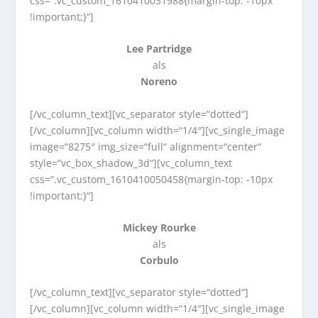
css=“.vc_custom_1610410031988{margin-top: -10px
!important;}“]
Lee Partridge
als
Noreno
[/vc_column_text][vc_separator style=“dotted“]
[/vc_column][vc_column width=“1/4″][vc_single_image
image=“8275″ img_size=“full“ alignment=“center“
style=“vc_box_shadow_3d“][vc_column_text
css=“.vc_custom_1610410050458{margin-top: -10px
!important;}“]
Mickey Rourke
als
Corbulo
[/vc_column_text][vc_separator style=“dotted“]
[/vc_column][vc_column width=“1/4″][vc_single_image