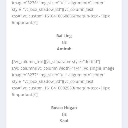
image=“8276″ img_size=“full“ alignment=“center“
style=“vc_box_shadow_3d“][vc_column_text
css=“.vc_custom_1610410068836{margin-top: -10px
!important;}“]
Bai Ling
als
Amirah
[/vc_column_text][vc_separator style=“dotted“]
[/vc_column][vc_column width=“1/4″][vc_single_image
image=“8277″ img_size=“full“ alignment=“center“
style=“vc_box_shadow_3d“][vc_column_text
css=“.vc_custom_1610410082550{margin-top: -10px
!important;}“]
Bosco Hogan
als
Saul