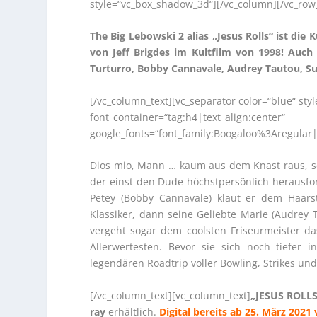
style=“vc_box_shadow_3d“][/vc_column][/vc_row
The Big Lebowski 2 alias „Jesus Rolls“ ist di
von Jeff Brigdes im Kultfilm von 1998! Auch 
Turturro, Bobby Cannavale, Audrey Tautou, 
[/vc_column_text][vc_separator color=“blue“ st
font_container=“tag:h4|text_align:center“
google_fonts=“font_family:Boogaloo%3Aregular
Dios mio, Mann … kaum aus dem Knast raus, sc
der einst den Dude höchstpersönlich herausf
Petey (Bobby Cannavale) klaut er dem Haars
Klassiker, dann seine Geliebte Marie (Audrey 
vergeht sogar dem coolsten Friseurmeister das
Allerwertesten. Bevor sie sich noch tiefer
legendären Roadtrip voller Bowling, Strikes und
[/vc_column_text][vc_column_text]
„JESUS ROLLS
ray
erhältlich.
Digital bereits ab 25. März 2021