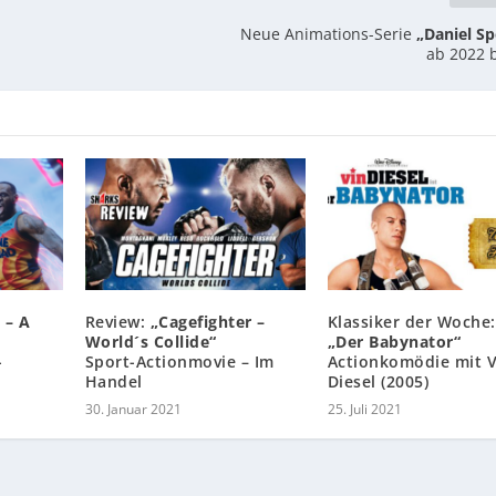
Neue Animations-Serie
„Daniel S
ab 2022 b
 – A
Review:
„Cagefighter –
Klassiker der Woche:
World´s Collide“
„Der Babynator“
-
Sport-Actionmovie – Im
Actionkomödie mit V
Handel
Diesel (2005)
30. Januar 2021
25. Juli 2021