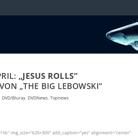
PRIL:
„JESUS ROLLS“
VON „THE BIG LEBOWSKI“
|
DVD/Bluray
,
DVDNews
,
Topnews
156″ img_size=“620×300″ add_caption=“yes“ alignment=“center“