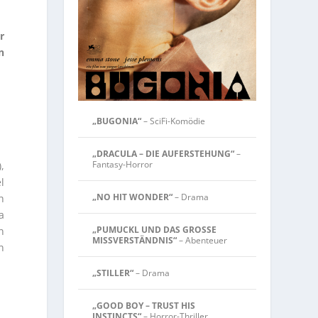
r
n
„BUGONIA“
– SciFi-Komödie
„DRACULA – DIE AUFERSTEHUNG“
–
Fantasy-Horror
,
l
„NO HIT WONDER“
– Drama
h
a
„PUMUCKL UND DAS GROSSE
n
MISSVERSTÄNDNIS“
– Abenteuer
n
„STILLER“
– Drama
„GOOD BOY – TRUST HIS
INSTINCTS“
– Horror-Thriller