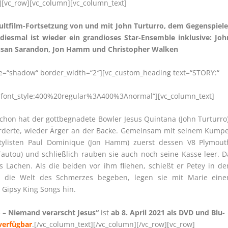
][vc_row][vc_column][vc_column_text]
e Kultfilm-Fortsetzung von und mit John Turturro, dem Gegenspiele
diesmal ist wieder ein grandioses Star-Ensemble inklusive: Joh
Susan Sarandon, Jon Hamm und Christopher Walken
yle=“shadow“ border_width=“2″][vc_custom_heading text=“STORY:“
|font_style:400%20regular%3A400%3Anormal“][vc_column_text]
hon hat der gottbegnadete Bowler Jesus Quintana (John Turturro)
orderte, wieder Ärger an der Backe. Gemeinsam mit seinem Kumpe
tylisten Paul Dominique (Jon Hamm) zuerst dessen V8 Plymout
Tautou) und schließlich rauben sie auch noch seine Kasse leer. D
 Lachen. Als die beiden vor ihm fliehen, schießt er Petey in de
 in die Welt des Schmerzes begeben, legen sie mit Marie eine
 Gipsy King Songs hin.
 – Niemand verarscht Jesus“
ist
ab 8. April 2021 als DVD und Blu-
 verfügbar
.[/vc_column_text][/vc_column][/vc_row][vc_row]