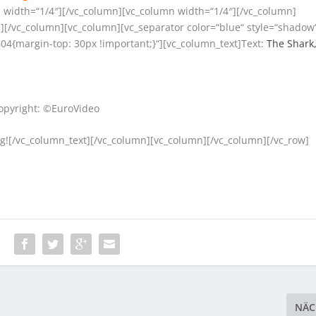
 width=“1/4″][/vc_column][vc_column width=“1/4″][/vc_column]
][/vc_column][vc_column][vc_separator color=“blue“ style=“shadow
4{margin-top: 30px !important;}“][vc_column_text]Text:
The Shark
opyright: ©EuroVideo
![/vc_column_text][/vc_column][vc_column][/vc_column][/vc_row]
:
NÄC