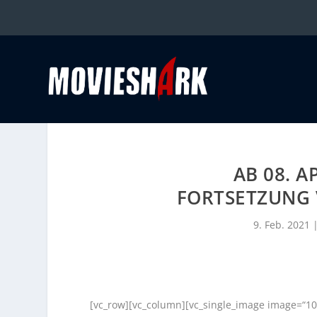
AB 08. A
FORTSETZUNG 
9. Feb. 2021
[vc_row][vc_column][vc_single_image image=“10