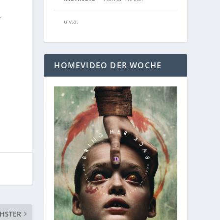
“
u.v.a.
,
HOMEVIDEO DER WOCHE
HSTER