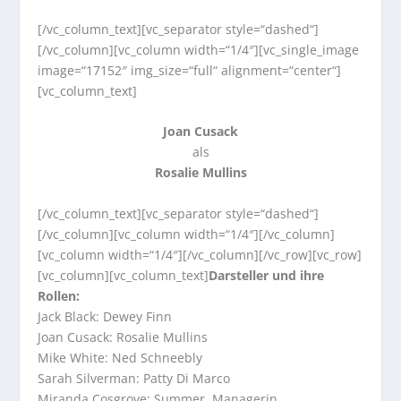
[/vc_column_text][vc_separator style=“dashed“]
[/vc_column][vc_column width=“1/4″][vc_single_image
image=“17152″ img_size=“full“ alignment=“center“]
[vc_column_text]
Joan Cusack
als
Rosalie Mullins
[/vc_column_text][vc_separator style=“dashed“]
[/vc_column][vc_column width=“1/4″][/vc_column]
[vc_column width=“1/4″][/vc_column][/vc_row][vc_row]
[vc_column][vc_column_text]
Darsteller und ihre
Rollen:
Jack Black: Dewey Finn
Joan Cusack: Rosalie Mullins
Mike White: Ned Schneebly
Sarah Silverman: Patty Di Marco
Miranda Cosgrove: Summer, Managerin