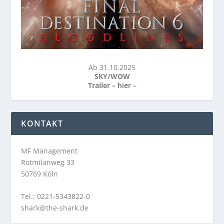
Ab 31.10.2025
SKY/WOW
Trailer –
hier
–
KONTAKT
MF Management
Rotmilanweg 33
50769 Köln
Tel.: 0221-5343822-0
shark@the-shark.de