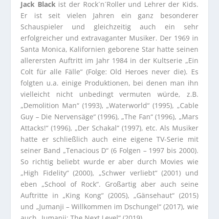
Jack Black
ist der Rock´n´Roller und Lehrer der Kids.
Er ist seit vielen Jahren ein ganz besonderer
Schauspieler und gleichzeitig auch ein sehr
erfolgreicher und extravaganter Musiker. Der 1969 in
Santa Monica, Kalifornien geborene Star hatte seinen
allerersten Auftritt im Jahr 1984 in der Kultserie „Ein
Colt für alle Fälle“ (Folge: Old Heroes never die). Es
folgten u.a. einige Produktionen, bei denen man ihn
vielleicht nicht unbedingt vermuten würde, z.B.
„Demolition Man“ (1993), „Waterworld“ (1995), „Cable
Guy – Die Nervensäge“ (1996), „The Fan“ (1996), „Mars
Attacks!“ (1996), „Der Schakal“ (1997), etc. Als Musiker
hatte er schließlich auch eine eigene TV-Serie mit
seiner Band „Tenacious D“ (6 Folgen – 1997 bis 2000).
So richtig beliebt wurde er aber durch Movies wie
„High Fidelity“ (2000), „Schwer verliebt“ (2001) und
eben „School of Rock“. Großartig aber auch seine
Auftritte in „King Kong“ (2005), „Gänsehaut“ (2015)
und „Jumanji – Willkommen im Dschungel“ (2017), wie
auch „Jumanji: The Next Level“ (2019).