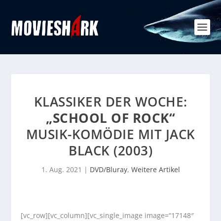
KLASSIKER DER WOCHE:
„SCHOOL OF ROCK“
MUSIK-KOMÖDIE MIT JACK
BLACK (2003)
1. Aug. 2021
|
DVD/Bluray
,
Weitere Artikel
[vc_row][vc_column][vc_single_image image=“17148″