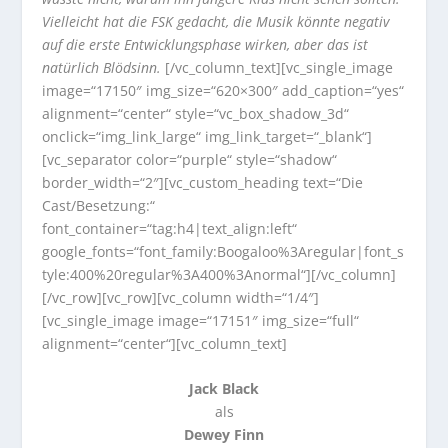
Vielleicht hat die FSK gedacht, die Musik könnte negativ
auf die erste Entwicklungsphase wirken, aber das ist
natürlich Blödsinn.
[/vc_column_text][vc_single_image
image=“17150″ img_size=“620×300″ add_caption=“yes“
alignment=“center“ style=“vc_box_shadow_3d“
onclick=“img_link_large“ img_link_target=“_blank“]
[vc_separator color=“purple“ style=“shadow“
border_width=“2″][vc_custom_heading text=“Die
Cast/Besetzung:“
font_container=“tag:h4|text_align:left“
google_fonts=“font_family:Boogaloo%3Aregular|font_s
tyle:400%20regular%3A400%3Anormal“][/vc_column]
[/vc_row][vc_row][vc_column width=“1/4″]
[vc_single_image image=“17151″ img_size=“full“
alignment=“center“][vc_column_text]
Jack Black
als
Dewey Finn