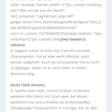
style=“shadow“ border_width=“2″][vc_custom_heading
text=“Was wurde aus der Band?“
font_container=“tag:h4|text_align:left“
google_fonts=“font_family:Boogaloo%3Aregular|font_s
tyle:400%20regular%3A400%3Anormal“
css=“.vc_custom_1627840639535{margin-bottom: 15px
!important;}“][vc_column_text]
Joey Gaydos Jr.
(Gitarre)
Er begann schon im Alter von 3 Jahren mit dem
Gitarrespielen, hat es aber wohl offenbar dann
wieder aufgehört. Auch als Schauspieler hat es nicht
so geklappt, daher ist er nicht mehr in einem
Business tätig.
Kevin Clark (Drums)
Er spielte zwar nach „School of Rock“ in keinem
weiteren Film mehr mit, blieb aber der Musik
weiterhin treu und arbeitete als professioneller
Schlagzeuger hauptsächlich in Chicago. Am 26. Mai