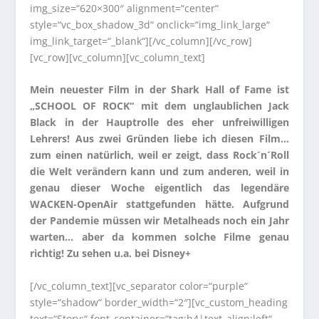
img_size=“620×300″ alignment=“center“
style=“vc_box_shadow_3d“ onclick=“img_link_large“
img_link_target=“_blank“][/vc_column][/vc_row]
[vc_row][vc_column][vc_column_text]
Mein neuester Film in der Shark Hall of Fame ist
„SCHOOL OF ROCK“ mit dem unglaublichen Jack
Black in der Hauptrolle des eher unfreiwilligen
Lehrers! Aus zwei Gründen liebe ich diesen Film…
zum einen natürlich, weil er zeigt, dass Rock´n´Roll
die Welt verändern kann und zum anderen, weil in
genau dieser Woche eigentlich das legendäre
WACKEN-OpenAir stattgefunden hätte. Aufgrund
der Pandemie müssen wir Metalheads noch ein Jahr
warten… aber da kommen solche Filme genau
richtig! Zu sehen u.a. bei Disney+
[/vc_column_text][vc_separator color=“purple“
style=“shadow“ border_width=“2″][vc_custom_heading
text=“Story:“ font_container=“tag:h4|text_align:left“