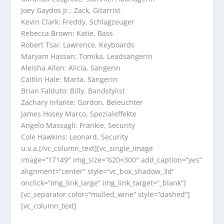
Joey Gaydos Jr.: Zack, Gitarrist
Kevin Clark: Freddy, Schlagzeuger
Rebecca Brown: Katie, Bass
Robert Tsai: Lawrence, Keyboards
Maryam Hassan: Tomika, Leadsängerin
Aleisha Allen: Alicia, Sängerin
Caitlin Hale: Marta, Sängerin
Brian Falduto: Billy, Bandstylist
Zachary Infante: Gordon, Beleuchter
James Hosey Marco, Spezialeffekte
Angelo Massagli: Frankie, Security
Cole Hawkins: Leonard, Security
u.v.a.[/vc_column_text][vc_single_image
image=“17149″ img_size=“620×300″ add_caption=“yes“
alignment=“center“ style=“vc_box_shadow_3d“
onclick=“img_link_large“ img_link_target=“_blank“]
[vc_separator color=“mulled_wine“ style=“dashed“]
[vc_column_text]