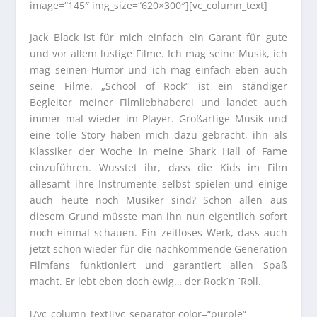
image=“145″ img_size=“620×300″][vc_column_text]
Jack Black ist für mich einfach ein Garant für gute
und vor allem lustige Filme. Ich mag seine Musik, ich
mag seinen Humor und ich mag einfach eben auch
seine Filme. „School of Rock“ ist ein ständiger
Begleiter meiner Filmliebhaberei und landet auch
immer mal wieder im Player. Großartige Musik und
eine tolle Story haben mich dazu gebracht, ihn als
Klassiker der Woche in meine Shark Hall of Fame
einzuführen. Wusstet ihr, dass die Kids im Film
allesamt ihre Instrumente selbst spielen und einige
auch heute noch Musiker sind? Schon allen aus
diesem Grund müsste man ihn nun eigentlich sofort
noch einmal schauen. Ein zeitloses Werk, dass auch
jetzt schon wieder für die nachkommende Generation
Filmfans funktioniert und garantiert allen Spaß
macht. Er lebt eben doch ewig… der Rock´n ´Roll.
[/vc_column_text][vc_separator color=“purple“