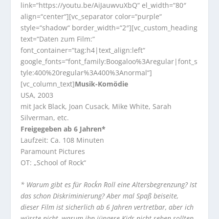
link=“https://youtu.be/AiJauwvuXbQ“ el_width=“80″
align=“center“][vc_separator color=“purple“
style=“shadow“ border_width=“2″][vc_custom_heading
text=“Daten zum Film:“
font_container=“tag:h4|text_align:left“
google_fonts=“font_family:Boogaloo%3Aregular|font_s
tyle:400%20regular%3A400%3Anormal“]
[vc_column_text]
Musik-Komödie
USA, 2003
mit Jack Black, Joan Cusack, Mike White, Sarah
Silverman, etc.
Freigegeben ab 6 Jahren*
Laufzeit: Ca. 108 Minuten
Paramount Pictures
OT: „School of Rock“
* Warum gibt es für Rock´n ´Roll eine Altersbegrenzung? Ist
das schon Diskriminierung? Aber mal Spaß beiseite,
dieser Film ist sicherlich ab 6 Jahren vertretbar, aber ich
wüsste nicht, warum ihn jüngere Kids nicht sehen sollten.