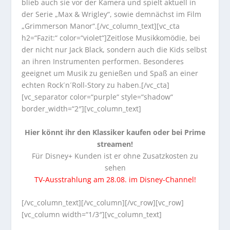
blieb auch sie vor der Kamera und spielt aktuell in
der Serie „Max & Wrigley“, sowie demnächst im Film
„Grimmerson Manor“.[/vc_column_text][vc_cta
h2=“Fazit:“ color=“violet“]Zeitlose Musikkomödie, bei
der nicht nur Jack Black, sondern auch die Kids selbst
an ihren Instrumenten performen. Besonderes
geeignet um Musik zu genießen und Spaß an einer
echten Rock´n´Roll-Story zu haben.[/vc_cta]
[vc_separator color=“purple“ style=“shadow“
border_width=“2″][vc_column_text]
Hier könnt ihr den Klassiker kaufen oder bei Prime
streamen!
Für Disney+ Kunden ist er ohne Zusatzkosten zu
sehen
TV-Ausstrahlung am 28.08. im Disney-Channel!
[/vc_column_text][/vc_column][/vc_row][vc_row]
[vc_column width=“1/3″][vc_column_text]