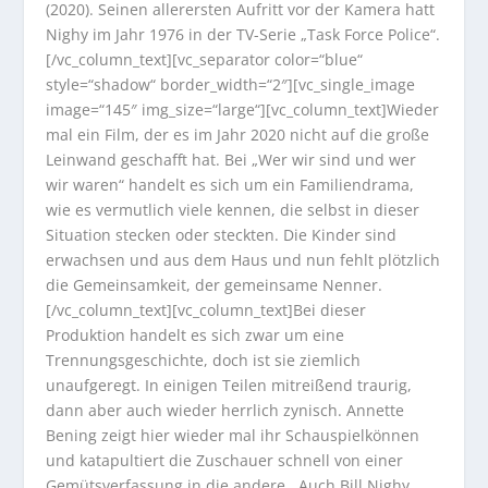
(2020). Seinen allerersten Aufritt vor der Kamera hatt
Nighy im Jahr 1976 in der TV-Serie „Task Force Police“.
[/vc_column_text][vc_separator color=“blue“
style=“shadow“ border_width=“2″][vc_single_image
image=“145″ img_size=“large“][vc_column_text]Wieder
mal ein Film, der es im Jahr 2020 nicht auf die große
Leinwand geschafft hat. Bei „Wer wir sind und wer
wir waren“ handelt es sich um ein Familiendrama,
wie es vermutlich viele kennen, die selbst in dieser
Situation stecken oder steckten. Die Kinder sind
erwachsen und aus dem Haus und nun fehlt plötzlich
die Gemeinsamkeit, der gemeinsame Nenner.
[/vc_column_text][vc_column_text]Bei dieser
Produktion handelt es sich zwar um eine
Trennungsgeschichte, doch ist sie ziemlich
unaufgeregt. In einigen Teilen mitreißend traurig,
dann aber auch wieder herrlich zynisch. Annette
Bening zeigt hier wieder mal ihr Schauspielkönnen
und katapultiert die Zuschauer schnell von einer
Gemütsverfassung in die andere. Auch Bill Nighy