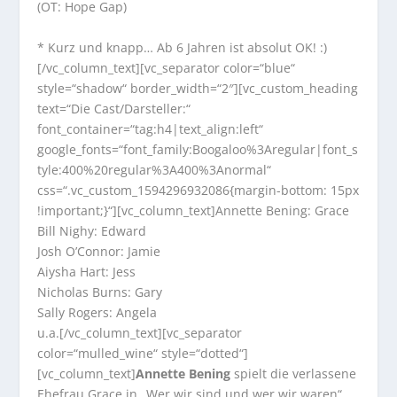
(OT: Hope Gap)
* Kurz und knapp… Ab 6 Jahren ist absolut OK! :)
[/vc_column_text][vc_separator color=“blue“
style=“shadow“ border_width=“2″][vc_custom_heading
text=“Die Cast/Darsteller:“
font_container=“tag:h4|text_align:left“
google_fonts=“font_family:Boogaloo%3Aregular|font_s
tyle:400%20regular%3A400%3Anormal“
css=“.vc_custom_1594296932086{margin-bottom: 15px
!important;}“][vc_column_text]Annette Bening: Grace
Bill Nighy: Edward
Josh O’Connor: Jamie
Aiysha Hart: Jess
Nicholas Burns: Gary
Sally Rogers: Angela
u.a.[/vc_column_text][vc_separator
color=“mulled_wine“ style=“dotted“]
[vc_column_text]
Annette Bening
spielt die verlassene
Ehefrau Grace in „Wer wir sind und wer wir waren“.