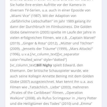
Sie hatte ihre ersten Aufritte vor der Kamera in
diversen TV-Serien, u.a. auch in einer Eposide von
„Miami Vice“ (1987). Mit der Adaption von
„Gefährliche Liebschaften“ im Jahr 1989 gelang ihr
dann der Durchbruch im Filmbusiness. Die Golden
Globe Gewinnerin (2005) spielte im Laufe der Jahre in
vielen erfolgreichen Filmen, wie z.B. „Captain Marvel“
(2019), „Ginger & Rosa“ (2012), „Mütter und Töchter“
(2009), „Jenseits der Träume“ (1999), „Mars Attacks!“
(1996), u.v.a.[/vc_column_text][vc_separator
color=“mulled_wine“ style=“dotted“]
[vc_column_text]
Bill Nighy
spielt Edward, den
Ehemann. Der britische Schauspieler wurde, wie
auch seine Kollegin Annette Bening mit dem Golden
Globe (2007) ausgezeichnet. Man kennt ihn u.a. aus
Filmen wie „Tatsächlich…Liebe“ (2003), mehreren
„Pirates of the Caribbean“ Filmen, „Operation
Walküre“ (2008), als Rufus Scrimgeour in „Harry Potter
und die Heiligtümer des Todes“ (2010) und „Emma“