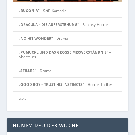
„BUGONIA“
– SciFi-Komödie
„DRACULA – DIE AUFERSTEHUNG“
– Fantasy-Horror
„NO HIT WONDER“
– Drama
„PUMUCKL UND DAS GROSSE MISSVERSTÄNDNIS“
–
Abenteuer
„STILLER“
– Drama
„GOOD BOY – TRUST HIS INSTINCTS“
– Horror-Thriller
u.v.a.
HOMEVIDEO DER WOCHE