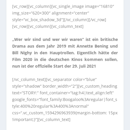
[vc_row][vc_column][vc_single_image image=“16810″
img_size=“620×300″ alignment=“center“
style=“vc_box_shadow_3d“][/vc_column][/vc_row]
[vc_row][vc_column][vc_column_text]
„Wer wir sind und wer wir waren“ ist ein britische
Drama aus dem Jahr 2019 mit Annette Bening und
Bill Nighy in den Hauptrollen. Eigentlich hätte der
Film 2020 in die deutschen Kinos kommen sollen,
nun ist der offizielle Start der 29. Juli 2021
[/vc_column_text][vc_separator color=“blue“
style=“shadow“ border_width=“2″][vc_custom_heading
text=“STORY:“ font_container=“tag:h4|text_align:left“
google_fonts=“font_family:Boogaloo%3Aregular|font_s
tyle:400%20regular%3A400%3Anormal“
css=“.vc_custom_1594296963939{margin-bottom: 15px
!important;}“][vc_column_text]