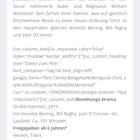
Oscar nominierte Autor und Regisseur William
Nicholson den Zerfall einer Familie, was auf gänzlich
klischeefreie Weise zu einer neuen Ordnung führt. In
den Hauptrollen glänzen Annette Bening, Bill Nighy
und Josh O’Connor.
[/vc_column_text][vc_separator color=“blue“
style=“shadow“ border_width=“2″][vc_custom_heading
text=“Daten zum Film:“
font_container=“tag:h4|text_align:left“
google_fonts=“font_family:Boogaloo%3Aregular|font_s
tyle:400%20regular%3A400%3Anormal“
css=“.vc_custom_1594296956561{margin-bottom: 15px
!important;}“][vc_column_text]
Beziehungs-Drama
Großbritannien, 2019
mit Annette Bening, Bill Nighy, Josh O´Connor, etc.
Laufzeit: Ca. 101 Minuten
Freigegeben ab 6 Jahren*
Verleih: Tobis