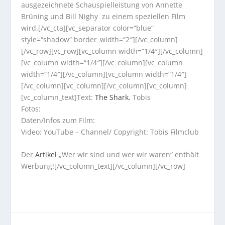
ausgezeichnete Schauspielleistung von Annette
Brüning und Bill Nighy zu einem speziellen Film
wird.[/vc_cta][vc_separator color=“blue“
style=“shadow“ border_width=“2″][/vc_column]
[/vc_row][vc_row][vc_column width=“1/4″][/vc_column]
[vc_column width=“1/4″][/vc_column][vc_column
width=“1/4″][/vc_column][vc_column width=“1/4″]
[/vc_column][vc_column][/vc_column][vc_column]
[vc_column_text]Text:
The Shark
, Tobis
Fotos:
Daten/Infos zum Film:
Video: YouTube – Channel/ Copyright: Tobis Filmclub
Der
Artikel
„Wer wir sind und wer wir waren“ enthält
Werbung![/vc_column_text][/vc_column][/vc_row]