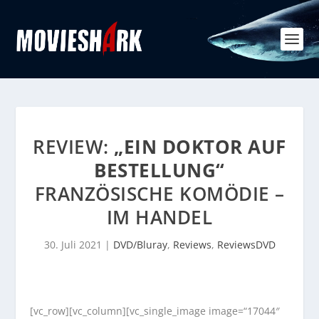
REVIEW:
„EIN DOKTOR AUF
BESTELLUNG“
FRANZÖSISCHE KOMÖDIE –
IM HANDEL
30. Juli 2021
|
DVD/Bluray
,
Reviews
,
ReviewsDVD
[vc_row][vc_column][vc_single_image image=“17044″