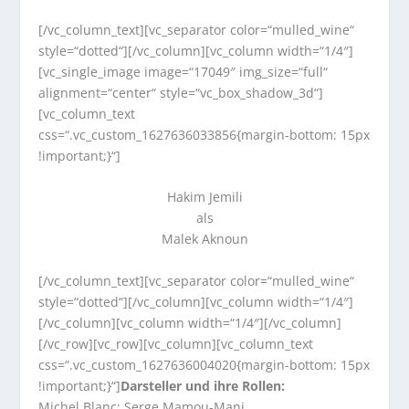
[/vc_column_text][vc_separator color=“mulled_wine“
style=“dotted“][/vc_column][vc_column width=“1/4″]
[vc_single_image image=“17049″ img_size=“full“
alignment=“center“ style=“vc_box_shadow_3d“]
[vc_column_text
css=“.vc_custom_1627636033856{margin-bottom: 15px
!important;}“]
Hakim Jemili
als
Malek Aknoun
[/vc_column_text][vc_separator color=“mulled_wine“
style=“dotted“][/vc_column][vc_column width=“1/4″]
[/vc_column][vc_column width=“1/4″][/vc_column]
[/vc_row][vc_row][vc_column][vc_column_text
css=“.vc_custom_1627636004020{margin-bottom: 15px
!important;}“]
Darsteller und ihre Rollen:
Michel Blanc: Serge Mamou-Mani