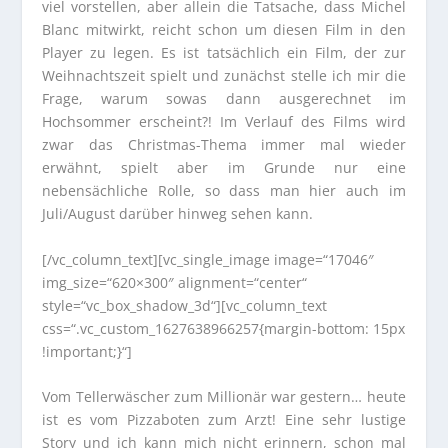
viel vorstellen, aber allein die Tatsache, dass Michel
Blanc mitwirkt, reicht schon um diesen Film in den
Player zu legen. Es ist tatsächlich ein Film, der zur
Weihnachtszeit spielt und zunächst stelle ich mir die
Frage, warum sowas dann ausgerechnet im
Hochsommer erscheint?! Im Verlauf des Films wird
zwar das Christmas-Thema immer mal wieder
erwähnt, spielt aber im Grunde nur eine
nebensächliche Rolle, so dass man hier auch im
Juli/August darüber hinweg sehen kann.
[/vc_column_text][vc_single_image image=“17046″
img_size=“620×300″ alignment=“center“
style=“vc_box_shadow_3d“][vc_column_text
css=“.vc_custom_1627638966257{margin-bottom: 15px
!important;}“]
Vom Tellerwäscher zum Millionär war gestern… heute
ist es vom Pizzaboten zum Arzt! Eine sehr lustige
Story und ich kann mich nicht erinnern, schon mal