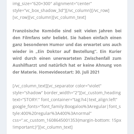
img_size=“620×300″ alignment=“center“
style=“vc_box_shadow_3d“][/vc_column][/vc_row]
[vc_row][vc_column][vc_column_text]
Französische Komödie sind seit vielen Jahren bei
den Filmfans sehr beliebt. Sie haben einfach einen
ganz besonderen Humor und das erwartet uns auch
wieder in „Ein Doktor auf Bestellung“. Ein Kurier
wird durch einen unerwarteten Zwischenfall zum
Aushilfsarzt und natürlich hat er keine Ahnung von
der Materie. Homevideostart: 30. Juli 2021
[/vc_column_text][vc_separator color=“violet“
style=“shadow“ border_width=“2″][vc_custom_heading
text=“STORY:“ font_container=“tag:h4|text_align:left“
google_fonts=“font_family:Boogaloo%3Aregular|font_s
tyle:400%20regular%3A400%3Anormal“
css=“.vc_custom_1608645001353{margin-bottom: 15px
!important;}“][vc_column_text]