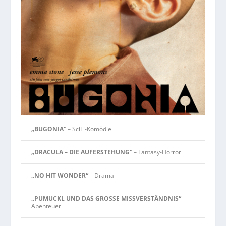
„BUGONIA“
– SciFi-Komödie
„DRACULA – DIE AUFERSTEHUNG“
– Fantasy-Horror
„NO HIT WONDER“
– Drama
„PUMUCKL UND DAS GROSSE MISSVERSTÄNDNIS“
–
Abenteuer