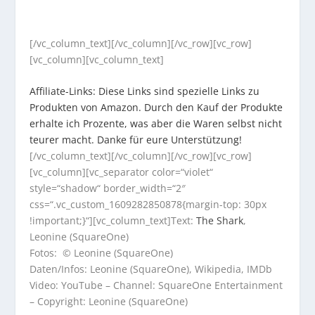
[/vc_column_text][/vc_column][/vc_row][vc_row]
[vc_column][vc_column_text]
Affiliate-Links: Diese Links sind spezielle Links zu
Produkten von Amazon. Durch den Kauf der Produkte
erhalte ich Prozente, was aber die Waren selbst nicht
teurer macht. Danke für eure Unterstützung!
[/vc_column_text][/vc_column][/vc_row][vc_row]
[vc_column][vc_separator color=“violet“
style=“shadow“ border_width=“2″
css=“.vc_custom_1609282850878{margin-top: 30px
!important;}“][vc_column_text]Text:
The Shark
,
Leonine (SquareOne)
Fotos: © Leonine (SquareOne)
Daten/Infos: Leonine (SquareOne), Wikipedia, IMDb
Video: YouTube – Channel: SquareOne Entertainment
– Copyright: Leonine (SquareOne)