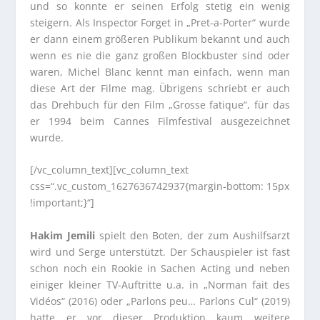
und so konnte er seinen Erfolg stetig ein wenig
steigern. Als Inspector Forget in „Pret-a-Porter“ wurde
er dann einem größeren Publikum bekannt und auch
wenn es nie die ganz großen Blockbuster sind oder
waren, Michel Blanc kennt man einfach, wenn man
diese Art der Filme mag. Übrigens schriebt er auch
das Drehbuch für den Film „Grosse fatique“, für das
er 1994 beim Cannes Filmfestival ausgezeichnet
wurde.
[/vc_column_text][vc_column_text
css=“.vc_custom_1627636742937{margin-bottom: 15px
!important;}“]
Hakim Jemili
spielt den Boten, der zum Aushilfsarzt
wird und Serge unterstützt. Der Schauspieler ist fast
schon noch ein Rookie in Sachen Acting und neben
einiger kleiner TV-Auftritte u.a. in „Norman fait des
Vidéos“ (2016) oder „Parlons peu… Parlons Cul“ (2019)
hatte er vor dieser Produktion kaum weitere