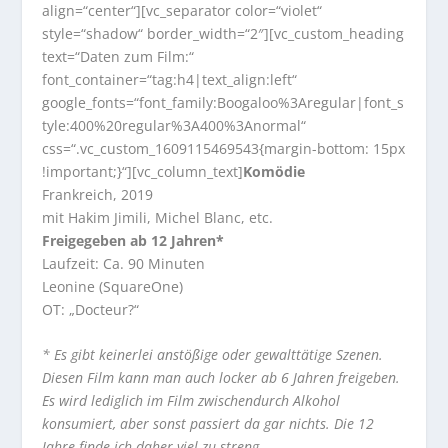
align=“center“][vc_separator color=“violet“
style=“shadow“ border_width=“2″][vc_custom_heading
text=“Daten zum Film:“
font_container=“tag:h4|text_align:left“
google_fonts=“font_family:Boogaloo%3Aregular|font_s
tyle:400%20regular%3A400%3Anormal“
css=“.vc_custom_1609115469543{margin-bottom: 15px
!important;}“][vc_column_text]
Komödie
Frankreich, 2019
mit Hakim Jimili, Michel Blanc, etc.
Freigegeben ab 12 Jahren*
Laufzeit: Ca. 90 Minuten
Leonine (SquareOne)
OT: „Docteur?“
* Es gibt keinerlei anstößige oder gewalttätige Szenen.
Diesen Film kann man auch locker ab 6 Jahren freigeben.
Es wird lediglich im Film zwischendurch Alkohol
konsumiert, aber sonst passiert da gar nichts. Die 12
Jahre finde ich daher viel zu streng.