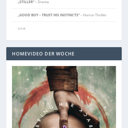
„STILLER“
– Drama
„GOOD BOY – TRUST HIS INSTINCTS“
– Horror-Thriller
u.v.a.
HOMEVIDEO DER WOCHE