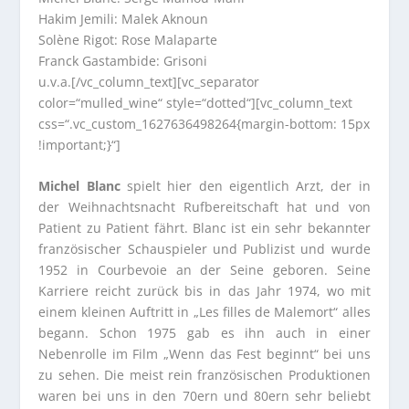
Hakim Jemili: Malek Aknoun
Solène Rigot: Rose Malaparte
Franck Gastambide: Grisoni
u.v.a.[/vc_column_text][vc_separator
color=“mulled_wine“ style=“dotted“][vc_column_text
css=“.vc_custom_1627636498264{margin-bottom: 15px
!important;}“]
Michel Blanc
spielt hier den eigentlich Arzt, der in
der Weihnachtsnacht Rufbereitschaft hat und von
Patient zu Patient fährt. Blanc ist ein sehr bekannter
französischer Schauspieler und Publizist und wurde
1952 in Courbevoie an der Seine geboren. Seine
Karriere reicht zurück bis in das Jahr 1974, wo mit
einem kleinen Auftritt in „Les filles de Malemort“ alles
begann. Schon 1975 gab es ihn auch in einer
Nebenrolle im Film „Wenn das Fest beginnt“ bei uns
zu sehen. Die meist rein französischen Produktionen
waren bei uns in den 70ern und 80ern sehr beliebt