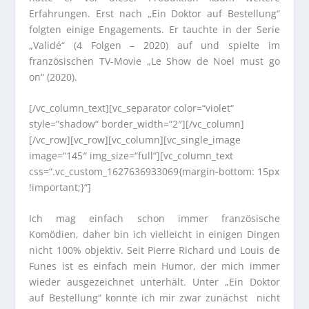
Erfahrungen. Erst nach „Ein Doktor auf Bestellung“
folgten einige Engagements. Er tauchte in der Serie
„Validé“ (4 Folgen – 2020) auf und spielte im
französischen TV-Movie „Le Show de Noel must go
on“ (2020).
[/vc_column_text][vc_separator color=“violet“
style=“shadow“ border_width=“2″][/vc_column]
[/vc_row][vc_row][vc_column][vc_single_image
image=“145″ img_size=“full“][vc_column_text
css=“.vc_custom_1627636933069{margin-bottom: 15px
!important;}“]
Ich mag einfach schon immer französische
Komödien, daher bin ich vielleicht in einigen Dingen
nicht 100% objektiv. Seit Pierre Richard und Louis de
Funes ist es einfach mein Humor, der mich immer
wieder ausgezeichnet unterhält. Unter „Ein Doktor
auf Bestellung“ konnte ich mir zwar zunächst nicht