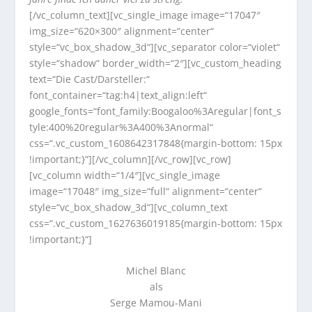
[/vc_column_text][vc_single_image image=“17047″
img_size=“620×300″ alignment=“center“
style=“vc_box_shadow_3d“][vc_separator color=“violet“
style=“shadow“ border_width=“2″][vc_custom_heading
text=“Die Cast/Darsteller:“
font_container=“tag:h4|text_align:left“
google_fonts=“font_family:Boogaloo%3Aregular|font_s
tyle:400%20regular%3A400%3Anormal“
css=“.vc_custom_1608642317848{margin-bottom: 15px
!important;}“][/vc_column][/vc_row][vc_row]
[vc_column width=“1/4″][vc_single_image
image=“17048″ img_size=“full“ alignment=“center“
style=“vc_box_shadow_3d“][vc_column_text
css=“.vc_custom_1627636019185{margin-bottom: 15px
!important;}“]
Michel Blanc
als
Serge Mamou-Mani