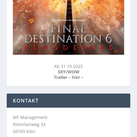
Ab 31.10.2025
SKY/WOW
Trailer –
hier
–
KONTAKT
MF Management
Rotmilanweg 33
50769 Köln