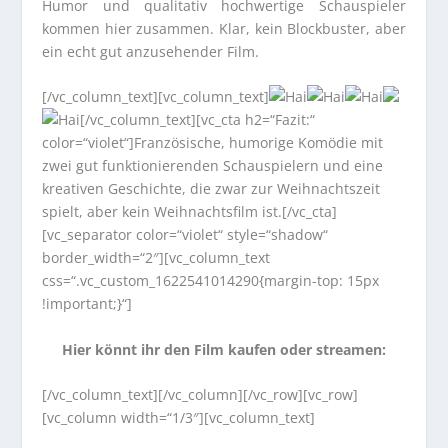
Humor und qualitativ hochwertige Schauspieler
kommen hier zusammen. Klar, kein Blockbuster, aber
ein echt gut anzusehender Film.
[/vc_column_text][vc_column_text]
[/vc_column_text][vc_cta h2=“Fazit:“
color=“violet“]Französische, humorige Komödie mit
zwei gut funktionierenden Schauspielern und eine
kreativen Geschichte, die zwar zur Weihnachtszeit
spielt, aber kein Weihnachtsfilm ist.[/vc_cta]
[vc_separator color=“violet“ style=“shadow“
border_width=“2″][vc_column_text
css=“.vc_custom_1622541014290{margin-top: 15px
!important;}“]
Hier könnt ihr den Film kaufen oder streamen:
[/vc_column_text][/vc_column][/vc_row][vc_row]
[vc_column width=“1/3″][vc_column_text]