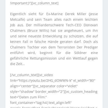
!important;}“][vc_column_text]
Eigentlich sieht für Ex-Marine Derek Miller (Jesse
Metcalfe) und sein Team alles nach einem leichten
Job aus. Der milliardenschwere Tech-CEO Donovan
Chalmers (Bruce Willis) hat sie angeheuert, um ihn
und seine neueste Entwicklung zu schützen, die auf
keinen Fall in falsche Hände geraten darf. Doch als
Chalmers Tochter von dem Terroristen Der Prediger
entführt wird, beginnt für die Söldner eine
gefährliche Rettungsmission und ein Wettlauf gegen
die Zeit…
[/vc_column_text][vc_video
link=“https://youtu.be/2HG_dOWWN-k“ el_width=“80″
align=“center“][vc_separator color=“violet“
style=“shadow“ border_width=“2″][vc_custom_heading
text=“Daten zum Film:“
font_container=“tag:h4|text_align:left“