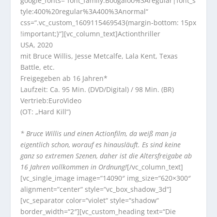
google_fonts=“font_family:Boogaloo%3Aregular|font_s
tyle:400%20regular%3A400%3Anormal“
css=“.vc_custom_1609115469543{margin-bottom: 15px
!important;}“][vc_column_text]
Actionthriller
USA, 2020
mit Bruce Willis, Jesse Metcalfe, Lala Kent, Texas
Battle, etc.
Freigegeben ab 16 Jahren*
Laufzeit: Ca. 95 Min. (DVD/Digital) / 98 Min. (BR)
Vertrieb:EuroVideo
(OT: „Hard Kill“)
* Bruce Willis und einen Actionfilm, da weiß man ja
eigentlich schon, worauf es hinausläuft. Es sind keine
ganz so extremen Szenen, daher ist die Altersfreigabe ab
16 Jahren vollkommen in Ordnung!
[/vc_column_text]
[vc_single_image image=“14090″ img_size=“620×300″
alignment=“center“ style=“vc_box_shadow_3d“]
[vc_separator color=“violet“ style=“shadow“
border_width=“2″][vc_custom_heading text=“Die