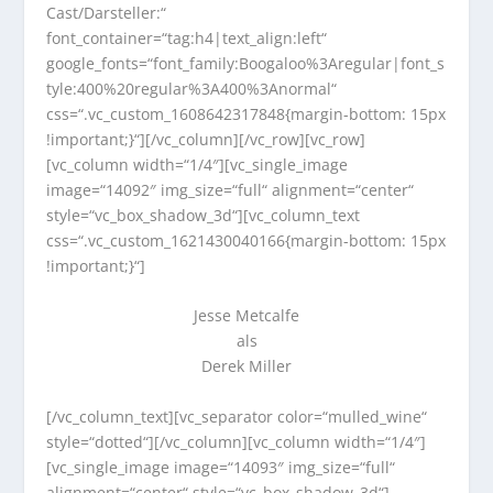
Cast/Darsteller:“
font_container=“tag:h4|text_align:left“
google_fonts=“font_family:Boogaloo%3Aregular|font_s
tyle:400%20regular%3A400%3Anormal“
css=“.vc_custom_1608642317848{margin-bottom: 15px
!important;}“][/vc_column][/vc_row][vc_row]
[vc_column width=“1/4″][vc_single_image
image=“14092″ img_size=“full“ alignment=“center“
style=“vc_box_shadow_3d“][vc_column_text
css=“.vc_custom_1621430040166{margin-bottom: 15px
!important;}“]
Jesse Metcalfe
als
Derek Miller
[/vc_column_text][vc_separator color=“mulled_wine“
style=“dotted“][/vc_column][vc_column width=“1/4″]
[vc_single_image image=“14093″ img_size=“full“
alignment=“center“ style=“vc_box_shadow_3d“]