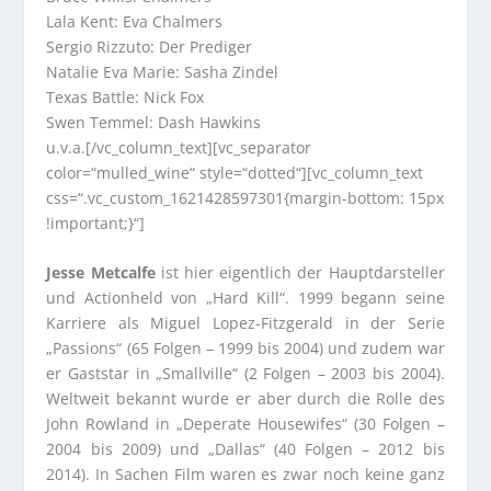
Lala Kent: Eva Chalmers
Sergio Rizzuto: Der Prediger
Natalie Eva Marie: Sasha Zindel
Texas Battle: Nick Fox
Swen Temmel: Dash Hawkins
u.v.a.[/vc_column_text][vc_separator
color=“mulled_wine“ style=“dotted“][vc_column_text
css=“.vc_custom_1621428597301{margin-bottom: 15px
!important;}“]
Jesse Metcalfe
ist hier eigentlich der Hauptdarsteller
und Actionheld von „Hard Kill“. 1999 begann seine
Karriere als Miguel Lopez-Fitzgerald in der Serie
„Passions“ (65 Folgen – 1999 bis 2004) und zudem war
er Gaststar in „Smallville“ (2 Folgen – 2003 bis 2004).
Weltweit bekannt wurde er aber durch die Rolle des
John Rowland in „Deperate Housewifes“ (30 Folgen –
2004 bis 2009) und „Dallas“ (40 Folgen – 2012 bis
2014). In Sachen Film waren es zwar noch keine ganz