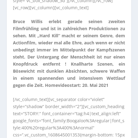
style=“vc_box_shadow_3d“][/vc_column][/vc_row]
[vc_row][vc_column][vc_column_text]
Bruce Willis erlebt gerade seinen zweiten
Filmfrühling und ist in zahlreichen Produktionen zu
sehen. Mit „Hard Kill“ macht er seinem Genre, dem
Actionfilm, wieder mal alle Ehre, auch wenn er nicht
unbedingt immer im Mittelpunkt der Kampfszenen
steht. Der Untergang der Menschheit ist nur einen
Knopfdruck entfernt ! Knallharte Szenen, ein
Bösewicht mit dunklen Absichten, schwere Waffen
in einem spannenden und intensivem Wettlauf
gegen die Zeit. Homevideostart: 20. Mai 2021
[/vc_column_text][vc_separator color=“violet“
style=“shadow“ border_width=“2″][vc_custom_heading
text=“STORY:“ font_container=“tag:h4|text_align:left“
google_fonts=“font_family:Boogaloo%3Aregular|font_s
tyle:400%20regular%3A400%3Anormal“
css=“.vc_custom_1608645001353{margin-bottom: 15px