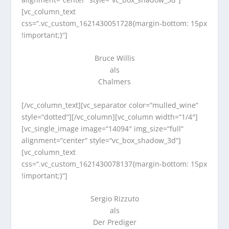
[vc_column_text
css=“.vc_custom_1621430051728{margin-bottom: 15px
!important;}“]
Bruce Willis
als
Chalmers
[/vc_column_text][vc_separator color=“mulled_wine“
style=“dotted“][/vc_column][vc_column width=“1/4″]
[vc_single_image image=“14094″ img_size=“full“
alignment=“center“ style=“vc_box_shadow_3d“]
[vc_column_text
css=“.vc_custom_1621430078137{margin-bottom: 15px
!important;}“]
Sergio Rizzuto
als
Der Prediger