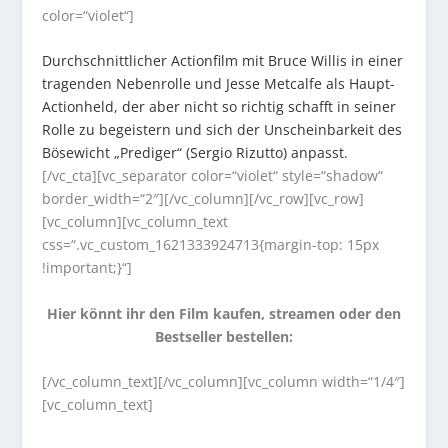
color=“violet“]
Durchschnittlicher Actionfilm mit Bruce Willis in einer
tragenden Nebenrolle und Jesse Metcalfe als Haupt-
Actionheld, der aber nicht so richtig schafft in seiner
Rolle zu begeistern und sich der Unscheinbarkeit des
Bösewicht „Prediger“ (Sergio Rizutto) anpasst.
[/vc_cta][vc_separator color=“violet“ style=“shadow“
border_width=“2″][/vc_column][/vc_row][vc_row]
[vc_column][vc_column_text
css=“.vc_custom_1621333924713{margin-top: 15px
!important;}“]
Hier könnt ihr den Film kaufen, streamen oder den
Bestseller bestellen:
[/vc_column_text][/vc_column][vc_column width=“1/4″]
[vc_column_text]