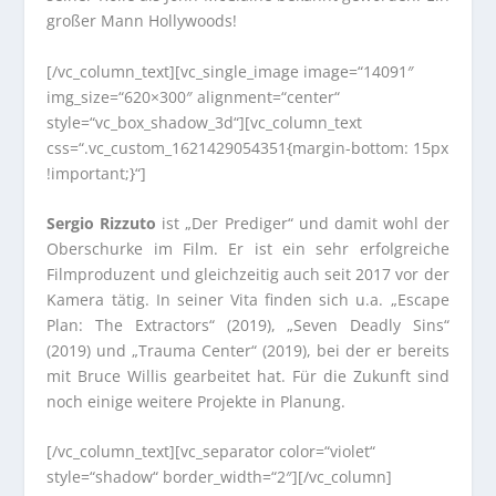
großer Mann Hollywoods!
[/vc_column_text][vc_single_image image=“14091″
img_size=“620×300″ alignment=“center“
style=“vc_box_shadow_3d“][vc_column_text
css=“.vc_custom_1621429054351{margin-bottom: 15px
!important;}“]
Sergio Rizzuto
ist „Der Prediger“ und damit wohl der
Oberschurke im Film. Er ist ein sehr erfolgreiche
Filmproduzent und gleichzeitig auch seit 2017 vor der
Kamera tätig. In seiner Vita finden sich u.a. „Escape
Plan: The Extractors“ (2019), „Seven Deadly Sins“
(2019) und „Trauma Center“ (2019), bei der er bereits
mit Bruce Willis gearbeitet hat. Für die Zukunft sind
noch einige weitere Projekte in Planung.
[/vc_column_text][vc_separator color=“violet“
style=“shadow“ border_width=“2″][/vc_column]