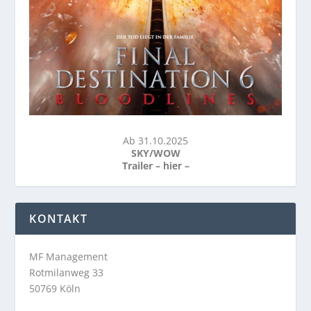
Ab 31.10.2025
SKY/WOW
Trailer –
hier
–
KONTAKT
MF Management
Rotmilanweg 33
50769 Köln