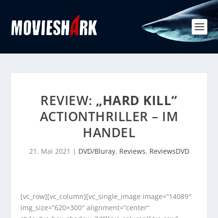
REVIEW:
„HARD KILL“
ACTIONTHRILLER – IM
HANDEL
21. Mai 2021
|
DVD/Bluray
,
Reviews
,
ReviewsDVD
[vc_row][vc_column][vc_single_image image=“14089″
img_size=“620×300″ alignment=“center“