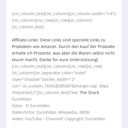
[/vc_column_text][/vc_column][vc_column width=“1/4″]
[/vc_column][/vc_row][vc_row][vc_column]
[vc_column_text]
Affiliate-Links: Diese Links sind spezielle Links zu
Produkten von Amazon. Durch den Kauf der Produkte
erhalte ich Prozente, was aber die Waren selbst nicht
teurer macht. Danke für eure Unterstützung!
[/vc_column_text][/vc_column][/vc_row][vc_row]
[vc_column][vc_separator color=“violet“
style=“shadow“ border_width=“2″
css=“.vc_custom_1609282850878{margin-top: 30px
!important;}“][vc_column_text]Text:
The Shark
,
EuroVideo
Fotos: © EuroVideo
Daten/Infos: EuroVideo, Wikipedia, IMDb
Video: YouTube – Channel/ Copyright: EuroVideo