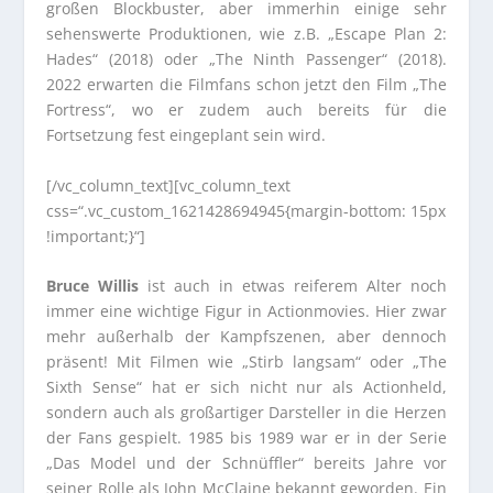
großen Blockbuster, aber immerhin einige sehr
sehenswerte Produktionen, wie z.B. „Escape Plan 2:
Hades“ (2018) oder „The Ninth Passenger“ (2018).
2022 erwarten die Filmfans schon jetzt den Film „The
Fortress“, wo er zudem auch bereits für die
Fortsetzung fest eingeplant sein wird.
[/vc_column_text][vc_column_text
css=“.vc_custom_1621428694945{margin-bottom: 15px
!important;}“]
Bruce Willis
ist auch in etwas reiferem Alter noch
immer eine wichtige Figur in Actionmovies. Hier zwar
mehr außerhalb der Kampfszenen, aber dennoch
präsent! Mit Filmen wie „Stirb langsam“ oder „The
Sixth Sense“ hat er sich nicht nur als Actionheld,
sondern auch als großartiger Darsteller in die Herzen
der Fans gespielt. 1985 bis 1989 war er in der Serie
„Das Model und der Schnüffler“ bereits Jahre vor
seiner Rolle als John McClaine bekannt geworden. Ein