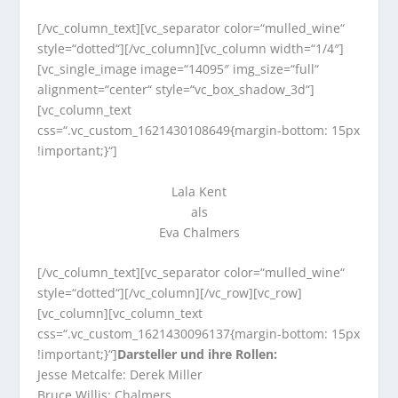
[/vc_column_text][vc_separator color=“mulled_wine“
style=“dotted“][/vc_column][vc_column width=“1/4″]
[vc_single_image image=“14095″ img_size=“full“
alignment=“center“ style=“vc_box_shadow_3d“]
[vc_column_text
css=“.vc_custom_1621430108649{margin-bottom: 15px
!important;}“]
Lala Kent
als
Eva Chalmers
[/vc_column_text][vc_separator color=“mulled_wine“
style=“dotted“][/vc_column][/vc_row][vc_row]
[vc_column][vc_column_text
css=“.vc_custom_1621430096137{margin-bottom: 15px
!important;}“]
Darsteller und ihre Rollen:
Jesse Metcalfe: Derek Miller
Bruce Willis: Chalmers