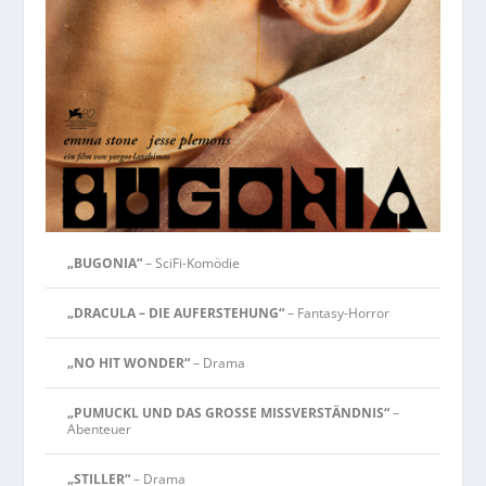
„BUGONIA“
– SciFi-Komödie
„DRACULA – DIE AUFERSTEHUNG“
– Fantasy-Horror
„NO HIT WONDER“
– Drama
„PUMUCKL UND DAS GROSSE MISSVERSTÄNDNIS“
–
Abenteuer
„STILLER“
– Drama