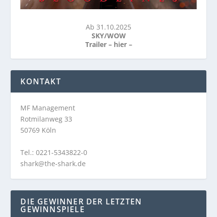
Ab 31.10.2025
SKY/WOW
Trailer –
hier
–
KONTAKT
MF Management
Rotmilanweg 33
50769 Köln
Tel.: 0221-5343822-0
shark@the-shark.de
DIE GEWINNER DER LETZTEN
GEWINNSPIELE