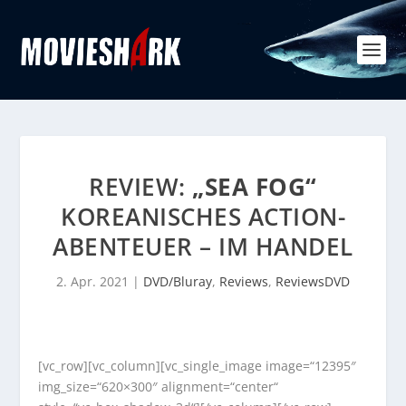
REVIEW:
„SEA FOG“
KOREANISCHES ACTION-
ABENTEUER – IM HANDEL
2. Apr. 2021
|
DVD/Bluray
,
Reviews
,
ReviewsDVD
[vc_row][vc_column][vc_single_image image=“12395″
img_size=“620×300″ alignment=“center“