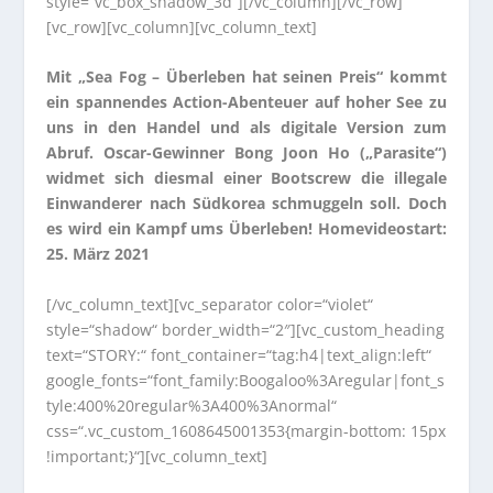
style=“vc_box_shadow_3d“][/vc_column][/vc_row]
[vc_row][vc_column][vc_column_text]
Mit „Sea Fog – Überleben hat seinen Preis“ kommt
ein spannendes Action-Abenteuer auf hoher See zu
uns in den Handel und als digitale Version zum
Abruf. Oscar-Gewinner Bong Joon Ho („Parasite“)
widmet sich diesmal einer Bootscrew die illegale
Einwanderer nach Südkorea schmuggeln soll. Doch
es wird ein Kampf ums Überleben! Homevideostart:
25. März 2021
[/vc_column_text][vc_separator color=“violet“
style=“shadow“ border_width=“2″][vc_custom_heading
text=“STORY:“ font_container=“tag:h4|text_align:left“
google_fonts=“font_family:Boogaloo%3Aregular|font_s
tyle:400%20regular%3A400%3Anormal“
css=“.vc_custom_1608645001353{margin-bottom: 15px
!important;}“][vc_column_text]