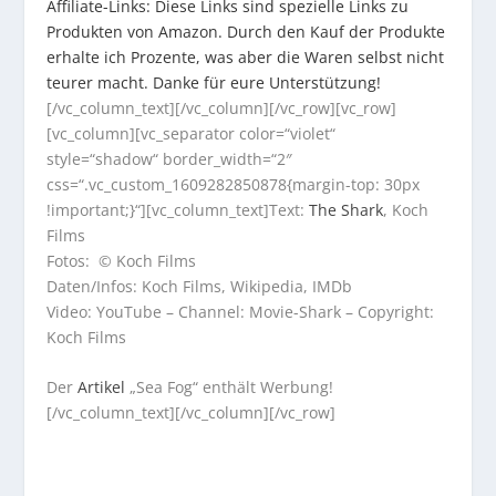
Affiliate-Links: Diese Links sind spezielle Links zu
Produkten von Amazon. Durch den Kauf der Produkte
erhalte ich Prozente, was aber die Waren selbst nicht
teurer macht. Danke für eure Unterstützung!
[/vc_column_text][/vc_column][/vc_row][vc_row]
[vc_column][vc_separator color=“violet“
style=“shadow“ border_width=“2″
css=“.vc_custom_1609282850878{margin-top: 30px
!important;}“][vc_column_text]Text:
The Shark
, Koch
Films
Fotos: © Koch Films
Daten/Infos: Koch Films, Wikipedia, IMDb
Video: YouTube – Channel: Movie-Shark – Copyright:
Koch Films
Der
Artikel
„Sea Fog“ enthält Werbung!
[/vc_column_text][/vc_column][/vc_row]