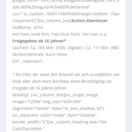
google_fonts=“font_family:Boogaloo%3Aregular|font_s
tyle:400%20regular%3A400%3Anormal“
css=“.vc_custom_1609115469543{margin-bottom: 15px
!important;}“][vc_column_text]
Action-Abenteuer
Südkorea, 2014
mit Yoon-seok Kim, Yoo-chun Park, Yeri Han u.a.
Freigegeben ab 16 Jahren*
Laufzeit: Ca. 106 Min. (DVD, Digital) / Ca. 111 Min. (BR)
Verleih/Vertrieb: Koch Films
(OT: „Haemoo“)
* Ein Film, der seine Zeit braucht um sich zu entfalten, am
Ende aber doch noch durchaus seine Berechtigung zur
Freigabe ab 16 Jahren Jahren
bestätigt.
[/vc_column_text][vc_single_image
image=“12396″ img_size=“620×300″
alignment=“center“ style=“vc_box_shadow_3d“]
[vc_separator color=“violet“ style=“shadow“
border_width=“2″][vc_custom_heading text=“Die
Cast/Darsteller:“