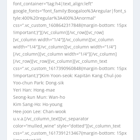
font_container=“tag:h4|text_align:left“
google_fonts=“font_family:Boogaloo%3Aregular|font_s
tyle:400%20regular%3A400%3Anormal“
css=“.vc_custom_1608642317848{margin-bottom: 15px
!important;}“][/vc_column][/vc_row][vc_row]
[vc_column width=“1/4″][/vc_column][vc_column
width=“1/4″][/vc_column][vc_column width=“1/4″]
[/vc_column][vc_column width=“1/4″][/vc_column]
[/vc_row][vc_row][vc_column][vc_column_text
css=“.vc_custom_1617390960848{margin-bottom: 15px
!important;}“]Kim Yoon-seok: Kapitän Kang Chul-joo
Yoo-chun Park: Dong-sik
Yeri Han: Hong-mae
Seong-kun Mun: Wan-ho
Kim Sang-Ho: Ho-young
Hee-joon Lee: Chan-wook
u.v.a.[/vc_column_text][vc_separator
color=“mulled_wine“ style=“dotted“][vc_column_text
css=“.vc_custom_1617391213467{margin-bottom: 15px