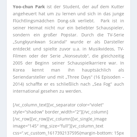
Yoo-chun Park
ist der Student, der auf dem Kutter
angeheuert hat um zu lernen und sich in das junge
Flüchtlingsmädchen Dong-sik verliebt. Park ist in
seiner Heimat nicht nur ein beliebter Schauspieler,
sondern ein großer Popstar. Durch die TV-Serie
„Sungkyunkwan Scandal“ wurde er als Darsteller
entdeckt und spielte zuvor u.a. in Musikvideos, TV-
Filmen oder der Serie „Nonseutob“, die gleichzeitig
2005 der Beginn seiner Schauspielkarriere war. In
Korea kennt man ihn hauptsächlich als
Seriendarsteller und mit „Three Days“ (16 Episoden –
2014) schaffte er es schließlich nach „Sea Fog“ auch
international gesehen zu werden.
[/vc_column_text][vc_separator color=“violet“
style=“shadow“ border_width=“2″][/vc_column]
[/vc_row][vc_row][vc_column][vc_single_image
image=“145″ img_size=“full“][vc_column_text
css=“.vc_custom_1617392137595{margin-bottom: 15px