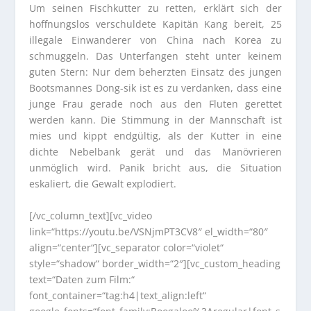
Um seinen Fischkutter zu retten, erklärt sich der
hoffnungslos verschuldete Kapitän Kang bereit, 25
illegale Einwanderer von China nach Korea zu
schmuggeln. Das Unterfangen steht unter keinem
guten Stern: Nur dem beherzten Einsatz des jungen
Bootsmannes Dong-sik ist es zu verdanken, dass eine
junge Frau gerade noch aus den Fluten gerettet
werden kann. Die Stimmung in der Mannschaft ist
mies und kippt endgültig, als der Kutter in eine
dichte Nebelbank gerät und das Manövrieren
unmöglich wird. Panik bricht aus, die Situation
eskaliert, die Gewalt explodiert.
[/vc_column_text][vc_video
link=“https://youtu.be/VSNjmPT3CV8″ el_width=“80″
align=“center“][vc_separator color=“violet“
style=“shadow“ border_width=“2″][vc_custom_heading
text=“Daten zum Film:“
font_container=“tag:h4|text_align:left“