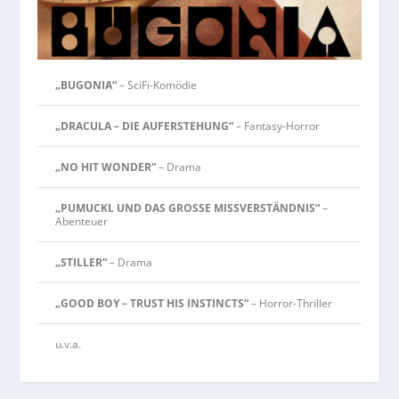
„BUGONIA“
– SciFi-Komödie
„DRACULA – DIE AUFERSTEHUNG“
– Fantasy-Horror
„NO HIT WONDER“
– Drama
„PUMUCKL UND DAS GROSSE MISSVERSTÄNDNIS“
–
Abenteuer
„STILLER“
– Drama
„GOOD BOY – TRUST HIS INSTINCTS“
– Horror-Thriller
u.v.a.