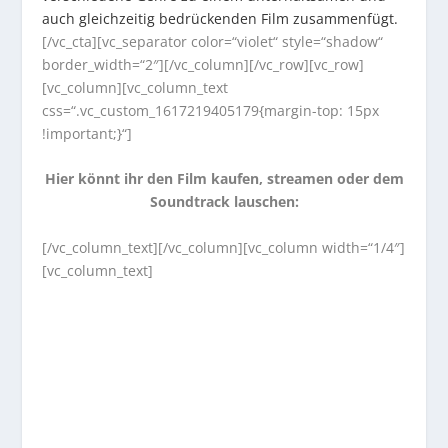
auch gleichzeitig bedrückenden Film zusammenfügt.
[/vc_cta][vc_separator color=“violet“ style=“shadow“
border_width=“2″][/vc_column][/vc_row][vc_row]
[vc_column][vc_column_text
css=“.vc_custom_1617219405179{margin-top: 15px
!important;}“]
Hier könnt ihr den Film kaufen, streamen oder dem
Soundtrack lauschen:
[/vc_column_text][/vc_column][vc_column width=“1/4″]
[vc_column_text]