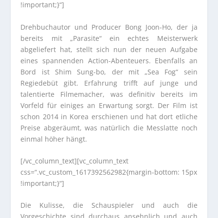
!important;}“]
Drehbuchautor und Producer Bong Joon-Ho, der ja
bereits mit „Parasite“ ein echtes Meisterwerk
abgeliefert hat, stellt sich nun der neuen Aufgabe
eines spannenden Action-Abenteuers. Ebenfalls an
Bord ist Shim Sung-bo, der mit „Sea Fog“ sein
Regiedebüt gibt. Erfahrung trifft auf junge und
talentierte Filmemacher, was definitiv bereits im
Vorfeld für einiges an Erwartung sorgt. Der Film ist
schon 2014 in Korea erschienen und hat dort etliche
Preise abgeräumt, was natürlich die Messlatte noch
einmal höher hängt.
[/vc_column_text][vc_column_text
css=“.vc_custom_1617392562982{margin-bottom: 15px
!important;}“]
Die Kulisse, die Schauspieler und auch die
Vorgeschichte sind durchaus ansehnlich und auch