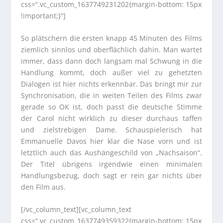
css=“.vc_custom_1637749231202{margin-bottom: 15px
!important;}“]
So plätschern die ersten knapp 45 Minuten des Films
ziemlich sinnlos und oberflächlich dahin. Man wartet
immer, dass dann doch langsam mal Schwung in die
Handlung kommt, doch außer viel zu gehetzten
Dialogen ist hier nichts erkennbar. Das bringt mir zur
Synchronisation, die in weiten Teilen des Films zwar
gerade so OK ist, doch passt die deutsche Stimme
der Carol nicht wirklich zu dieser durchaus taffen
und zielstrebigen Dame. Schauspielerisch hat
Emmanuelle Davos hier klar die Nase vorn und ist
letztlich auch das Aushängeschild von „Nachsaison“.
Der Titel übrigens irgendwie einen minimalen
Handlungsbezug, doch sagt er rein gar nichts über
den Film aus.
[/vc_column_text][vc_column_text
css=“.vc_custom_1637749359322{margin-bottom: 15px