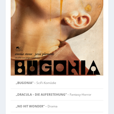
„BUGONIA“
– SciFi-Komödie
„DRACULA – DIE AUFERSTEHUNG“
– Fantasy-Horror
„NO HIT WONDER“
– Drama