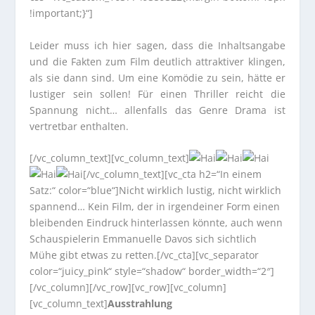
!important;}“]
Leider muss ich hier sagen, dass die Inhaltsangabe
und die Fakten zum Film deutlich attraktiver klingen,
als sie dann sind. Um eine Komödie zu sein, hätte er
lustiger sein sollen! Für einen Thriller reicht die
Spannung nicht… allenfalls das Genre Drama ist
vertretbar enthalten.
[/vc_column_text][vc_column_text]
[/vc_column_text][vc_cta h2=“In einem
Satz:“ color=“blue“]Nicht wirklich lustig, nicht wirklich
spannend… Kein Film, der in irgendeiner Form einen
bleibenden Eindruck hinterlassen könnte, auch wenn
Schauspielerin Emmanuelle Davos sich sichtlich
Mühe gibt etwas zu retten.[/vc_cta][vc_separator
color=“juicy_pink“ style=“shadow“ border_width=“2″]
[/vc_column][/vc_row][vc_row][vc_column]
[vc_column_text]
Ausstrahlung