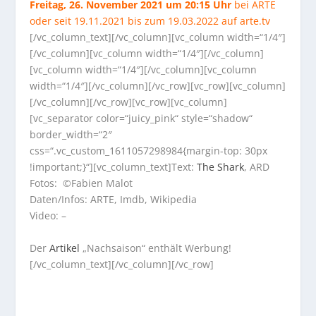
Freitag, 26. November 2021 um 20:15 Uhr
bei ARTE
oder seit 19.11.2021 bis zum 19.03.2022 auf arte.tv
[/vc_column_text][/vc_column][vc_column width=“1/4″]
[/vc_column][vc_column width=“1/4″][/vc_column]
[vc_column width=“1/4″][/vc_column][vc_column
width=“1/4″][/vc_column][/vc_row][vc_row][vc_column]
[/vc_column][/vc_row][vc_row][vc_column]
[vc_separator color=“juicy_pink“ style=“shadow“
border_width=“2″
css=“.vc_custom_1611057298984{margin-top: 30px
!important;}“][vc_column_text]Text:
The Shark
, ARD
Fotos: ©Fabien Malot
Daten/Infos: ARTE, Imdb, Wikipedia
Video: –
Der
Artikel
„Nachsaison“ enthält Werbung!
[/vc_column_text][/vc_column][/vc_row]