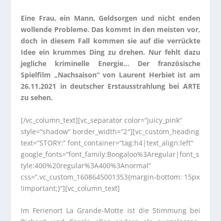
Eine Frau, ein Mann, Geldsorgen und nicht enden
wollende Probleme. Das kommt in den meisten vor,
doch in diesem Fall kommen sie auf die verrückte
Idee ein krummes Ding zu drehen. Nur fehlt dazu
jegliche kriminelle Energie… Der französische
Spielfilm „Nachsaison“ von Laurent Herbiet ist am
26.11.2021 in deutscher Erstausstrahlung bei ARTE
zu sehen.
[/vc_column_text][vc_separator color=“juicy_pink“
style=“shadow“ border_width=“2″][vc_custom_heading
text=“STORY:“ font_container=“tag:h4|text_align:left“
google_fonts=“font_family:Boogaloo%3Aregular|font_s
tyle:400%20regular%3A400%3Anormal“
css=“.vc_custom_1608645001353{margin-bottom: 15px
!important;}“][vc_column_text]
Im Ferienort La Grande-Motte ist die Stimmung bei