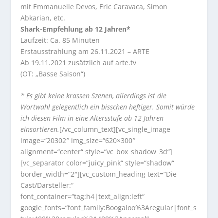
mit Emmanuelle Devos, Eric Caravaca, Simon
Abkarian, etc.
Shark-Empfehlung ab 12 Jahren*
Laufzeit: Ca. 85 Minuten
Erstausstrahlung am 26.11.2021 – ARTE
Ab 19.11.2021 zusätzlich auf arte.tv
(OT: „Basse Saison“)
* Es gibt keine krassen Szenen, allerdings ist die
Wortwahl gelegentlich ein bisschen heftiger. Somit würde
ich diesen Film in eine Altersstufe ab 12 Jahren
einsortieren.
[/vc_column_text][vc_single_image
image=“20302″ img_size=“620×300″
alignment=“center“ style=“vc_box_shadow_3d“]
[vc_separator color=“juicy_pink“ style=“shadow“
border_width=“2″][vc_custom_heading text=“Die
Cast/Darsteller:“
font_container=“tag:h4|text_align:left“
google_fonts=“font_family:Boogaloo%3Aregular|font_s