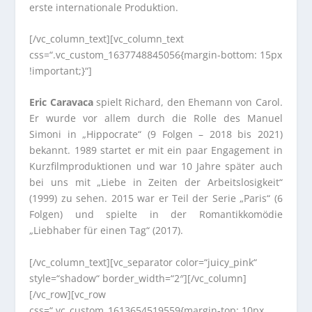
erste internationale Produktion.
[/vc_column_text][vc_column_text
css=“.vc_custom_1637748845056{margin-bottom: 15px
!important;}“]
Eric Caravaca
spielt Richard, den Ehemann von Carol.
Er wurde vor allem durch die Rolle des Manuel
Simoni in „Hippocrate“ (9 Folgen – 2018 bis 2021)
bekannt. 1989 startet er mit ein paar Engagement in
Kurzfilmproduktionen und war 10 Jahre später auch
bei uns mit „Liebe in Zeiten der Arbeitslosigkeit“
(1999) zu sehen. 2015 war er Teil der Serie „Paris“ (6
Folgen) und spielte in der Romantikkomödie
„Liebhaber für einen Tag“ (2017).
[/vc_column_text][vc_separator color=“juicy_pink“
style=“shadow“ border_width=“2″][/vc_column]
[/vc_row][vc_row
css=“.vc_custom_1613654519559{margin-top: 10px