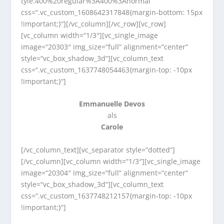
tyle:400%20regular%3A400%3Anormal“
css=“.vc_custom_1608642317848{margin-bottom: 15px
!important;}“][/vc_column][/vc_row][vc_row]
[vc_column width=“1/3″][vc_single_image
image=“20303″ img_size=“full“ alignment=“center“
style=“vc_box_shadow_3d“][vc_column_text
css=“.vc_custom_1637748054463{margin-top: -10px
!important;}“]
Emmanuelle Devos
als
Carole
[/vc_column_text][vc_separator style=“dotted“]
[/vc_column][vc_column width=“1/3″][vc_single_image
image=“20304″ img_size=“full“ alignment=“center“
style=“vc_box_shadow_3d“][vc_column_text
css=“.vc_custom_1637748212157{margin-top: -10px
!important;}“]