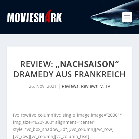
REVIEW:
„NACHSAISON“
DRAMEDY AUS FRANKREICH
26. Nov. 2021
|
Reviews
,
ReviewsTV
,
TV
[vc_row][vc_column][vc_single_image image=“20301″
img_size=“620×300″ alignment=“center“
style=“vc_box_shadow_3d“][/vc_column][/vc_row]
[vc_row][vc_column][vc_column_text]