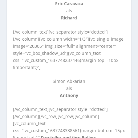
Eric Caravaca
als
Richard
[/vc_column_text][vc_separator style=“dotted“]
[/vc_column][vc_column width=“1/3″][vc_single_image
image=“20305″ img_size=“full“ alignment=“center“
style=“vc_box_shadow_3d“][vc_column_text
css=“.vc_custom_1637748237446{margin-top: -10px
!important;}“]
Simon Abkarian
als
Anthony
[/vc_column_text][vc_separator style=“dotted“]
[/vc_column][/vc_row][vc_row][vc_column]
[vc_column_text
css=“.vc_custom_1637748338561{margin-bottom: 15px
!important;}“]
Darsteller und ihre Rollen: