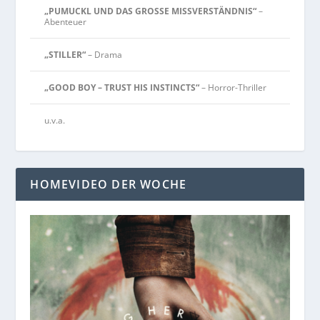
„PUMUCKL UND DAS GROSSE MISSVERSTÄNDNIS“
–
Abenteuer
„STILLER“
– Drama
„GOOD BOY – TRUST HIS INSTINCTS“
– Horror-Thriller
u.v.a.
HOMEVIDEO DER WOCHE