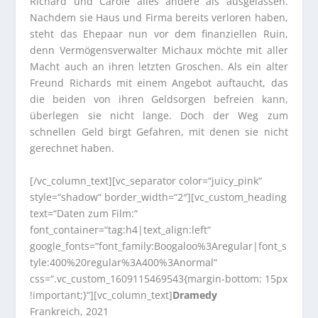
Richard und Carole alles andere als ausgelassen.
Nachdem sie Haus und Firma bereits verloren haben,
steht das Ehepaar nun vor dem finanziellen Ruin,
denn Vermögensverwalter Michaux möchte mit aller
Macht auch an ihren letzten Groschen. Als ein alter
Freund Richards mit einem Angebot auftaucht, das
die beiden von ihren Geldsorgen befreien kann,
überlegen sie nicht lange. Doch der Weg zum
schnellen Geld birgt Gefahren, mit denen sie nicht
gerechnet haben.
[/vc_column_text][vc_separator color=“juicy_pink“
style=“shadow“ border_width=“2″][vc_custom_heading
text=“Daten zum Film:“
font_container=“tag:h4|text_align:left“
google_fonts=“font_family:Boogaloo%3Aregular|font_s
tyle:400%20regular%3A400%3Anormal“
css=“.vc_custom_1609115469543{margin-bottom: 15px
!important;}“][vc_column_text]
Dramedy
Frankreich, 2021