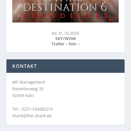
Ab 31.10.2025
SKY/WOW
Trailer –
hier
–
KONTAKT
MF Management
Rotmilanweg 33
50769 Köln
Tel.: 0221-5343822-0
shark@the-shark.de