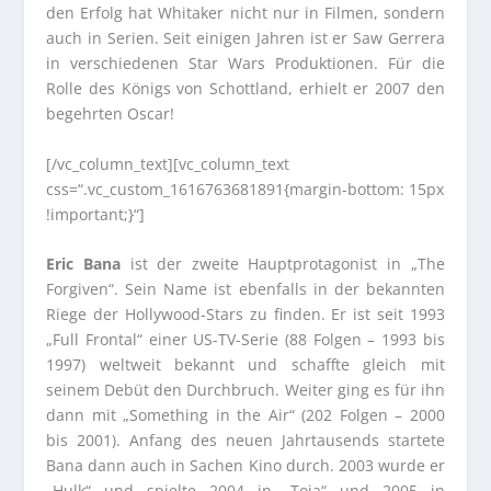
den Erfolg hat Whitaker nicht nur in Filmen, sondern
auch in Serien. Seit einigen Jahren ist er Saw Gerrera
in verschiedenen Star Wars Produktionen. Für die
Rolle des Königs von Schottland, erhielt er 2007 den
begehrten Oscar!
[/vc_column_text][vc_column_text
css=“.vc_custom_1616763681891{margin-bottom: 15px
!important;}“]
Eric Bana
ist der zweite Hauptprotagonist in „The
Forgiven“. Sein Name ist ebenfalls in der bekannten
Riege der Hollywood-Stars zu finden. Er ist seit 1993
„Full Frontal“ einer US-TV-Serie (88 Folgen – 1993 bis
1997) weltweit bekannt und schaffte gleich mit
seinem Debüt den Durchbruch. Weiter ging es für ihn
dann mit „Something in the Air“ (202 Folgen – 2000
bis 2001). Anfang des neuen Jahrtausends startete
Bana dann auch in Sachen Kino durch. 2003 wurde er
„Hulk“ und spielte 2004 in „Toja“ und 2005 in