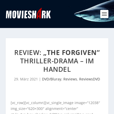
REVIEW:
„THE FORGIVEN“
THRILLER-DRAMA – IM
HANDEL
29. März 2021
|
DVD/Bluray
,
Reviews
,
ReviewsDVD
[vc_row][vc_column][vc_single_image image=“12038″
img_size=“620×300″ alignment=“center“