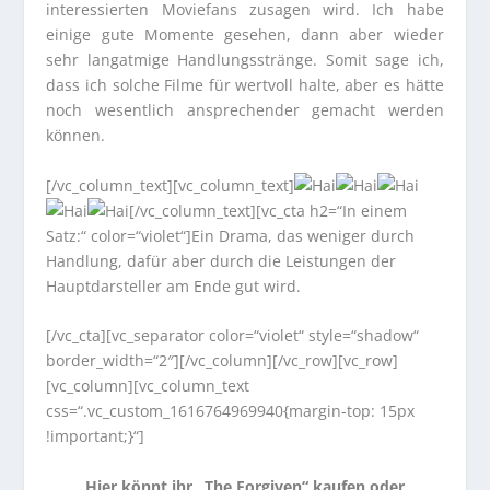
interessierten Moviefans zusagen wird. Ich habe
einige gute Momente gesehen, dann aber wieder
sehr langatmige Handlungsstränge. Somit sage ich,
dass ich solche Filme für wertvoll halte, aber es hätte
noch wesentlich ansprechender gemacht werden
können.
[/vc_column_text][vc_column_text]
[/vc_column_text][vc_cta h2=“In einem
Satz:“ color=“violet“]Ein Drama, das weniger durch
Handlung, dafür aber durch die Leistungen der
Hauptdarsteller am Ende gut wird.
[/vc_cta][vc_separator color=“violet“ style=“shadow“
border_width=“2″][/vc_column][/vc_row][vc_row]
[vc_column][vc_column_text
css=“.vc_custom_1616764969940{margin-top: 15px
!important;}“]
Hier könnt ihr „The Forgiven“ kaufen oder