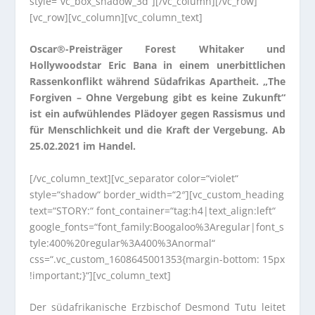
style=“vc_box_shadow_3d“][/vc_column][/vc_row]
[vc_row][vc_column][vc_column_text]
Oscar®-Preisträger Forest Whitaker und
Hollywoodstar Eric Bana in einem unerbittlichen
Rassenkonflikt während Südafrikas Apartheit. „The
Forgiven – Ohne Vergebung gibt es keine Zukunft“
ist ein aufwühlendes Plädoyer gegen Rassismus und
für Menschlichkeit und die Kraft der Vergebung. Ab
25.02.2021 im Handel.
[/vc_column_text][vc_separator color=“violet“
style=“shadow“ border_width=“2″][vc_custom_heading
text=“STORY:“ font_container=“tag:h4|text_align:left“
google_fonts=“font_family:Boogaloo%3Aregular|font_s
tyle:400%20regular%3A400%3Anormal“
css=“.vc_custom_1608645001353{margin-bottom: 15px
!important;}“][vc_column_text]
Der südafrikanische Erzbischof Desmond Tutu leitet