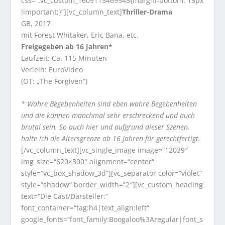
css=“.vc_custom_1609115469543{margin-bottom: 15px
!important;}“][vc_column_text]
Thriller-Drama
GB, 2017
mit Forest Whitaker, Eric Bana, etc.
Freigegeben ab 16 Jahren*
Laufzeit: Ca. 115 Minuten
Verleih: EuroVideo
(OT: „The Forgiven“)
* Wahre Begebenheiten sind eben wahre Begebenheiten
und die können manchmal sehr erschreckend und auch
brutal sein. So auch hier und aufgrund dieser Szenen,
halte ich die Altersgrenze ab 16 Jahren für gerechtfertigt.
[/vc_column_text][vc_single_image image=“12039″
img_size=“620×300″ alignment=“center“
style=“vc_box_shadow_3d“][vc_separator color=“violet“
style=“shadow“ border_width=“2″][vc_custom_heading
text=“Die Cast/Darsteller:“
font_container=“tag:h4|text_align:left“
google_fonts=“font_family:Boogaloo%3Aregular|font_s