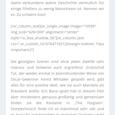
damit verbundene wahre Geschichte vermutlich für
einige Filmfans zu wenig Mainstream ist. Nennen wir
es: Zu schwere Kost!
[/vc_column_text][vc_single_image image=“10599″
img_size=“620×300″ alignment=“center“
style=“vc_box_shadow_3d“][vc_column_text
css=“.vc_custom_1616764716512{margin-bottom: 15px
!important;}“]
Die gezeigten Szenen sind ohne jeden Zweifel sehr
intensiv und teilweise auch ergreifend. Erzbischof
Tut, der wieder einmal in beeindruckender Weise von
Oscar-Gewinner Forest Whitaker gespielt wird, gibt
alles für eine positive Welt, wie sie auch Mandela als
Präsident wollte. Eric Bana spielt hier in diesem Film
aber mindestens genauso großartig und gemeinsam
bilden sie die Kontante in „The Forgiven“.
Storytechnisch finde ich es manchmal sehr zäh und
es braucht insbesondere in manchen Dialogen recht