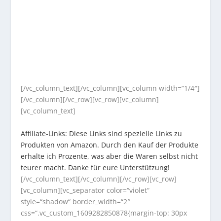
[/vc_column_text][/vc_column][vc_column width=“1/4″]
[/vc_column][/vc_row][vc_row][vc_column]
[vc_column_text]
Affiliate-Links: Diese Links sind spezielle Links zu
Produkten von Amazon. Durch den Kauf der Produkte
erhalte ich Prozente, was aber die Waren selbst nicht
teurer macht. Danke für eure Unterstützung!
[/vc_column_text][/vc_column][/vc_row][vc_row]
[vc_column][vc_separator color=“violet“
style=“shadow“ border_width=“2″
css=“.vc_custom_1609282850878{margin-top: 30px