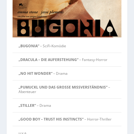
„BUGONIA“
– SciFi-Komödie
„DRACULA – DIE AUFERSTEHUNG“
– Fantasy-Horror
„NO HIT WONDER“
– Drama
„PUMUCKL UND DAS GROSSE MISSVERSTÄNDNIS“
–
Abenteuer
„STILLER“
– Drama
„GOOD BOY – TRUST HIS INSTINCTS“
– Horror-Thriller
u.v.a.