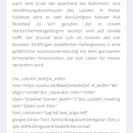
nach dem Ende der Apartheid die Wahrheits- und
Versöhnungskommission des Landes. In dieser
Funktion wird er vom berüchtigten Mörder Piet
Blomfeld zu sich gerufen, der in einem
Hochsicherheitsgefängnis einsitzt und auf Gnade
hofft. Der Bischof lässt sich im Inneren des von
brutalen Sträflingen bevölkerten Gefängnisses in eine
gefährliche Auseinandersetzung mit dem gerissenen
Kriminellen hineinziehen, die sein Leben für immer
verändern wird.
[/vc_column_text][vc_video
link=“https://youtu.be/BwwQmN4NQvI“ el_width=“80″
align=“center“][vc_separator color=“violet“
style=“shadow“ border_width=“2″][vc_custom_heading
text=“Daten zum Film:“
font_container=“tag:h4|text_align:left“
google_fonts=“font_family:Boogaloo%3Aregular|font_s
tyle:400%20regular%3A400%3Anormal“