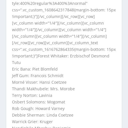
tyle:400%20regular%3A400%3Anormal“
css=“.vc_custom_1608642317848{margin-bottom: 15px
!important;}“][/vc_column][/vc_row][vc_row]
[vc_column width=“1/4″][/vc_column][vc_column
width=“1/4″][/vc_column][vc_column width=“1/4″]
[/vc_column][vc_column width=“1/4″][/vc_column]
[/vc_row][vc_row][vc_column][vc_column_text
css=“.vc_custom_1616762864335{margin-bottom: 15px
!important;}“]Forest Whitaker: Erzbischof Desmond
Tutu
Eric Bana: Piet Blomfeld
Jeff Gum: Francois Schmidt
Morné Visser: Hansi Coetzee
Thandi Makhubele: Mrs. Morobe
Terry Norton: Lavinia
Osbert Solomons: Mogomat
Rob Gough: Howard Varney
Debbie Sherman: Linda Coetzee
Warrick Grier: Kruger