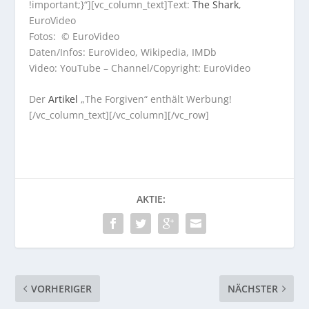
!important;}“][vc_column_text]Text:
The Shark
,
EuroVideo
Fotos: © EuroVideo
Daten/Infos: EuroVideo, Wikipedia, IMDb
Video: YouTube – Channel/Copyright: EuroVideo
Der
Artikel
„The Forgiven“ enthält Werbung!
[/vc_column_text][/vc_column][/vc_row]
AKTIE:
VORHERIGER
NÄCHSTER