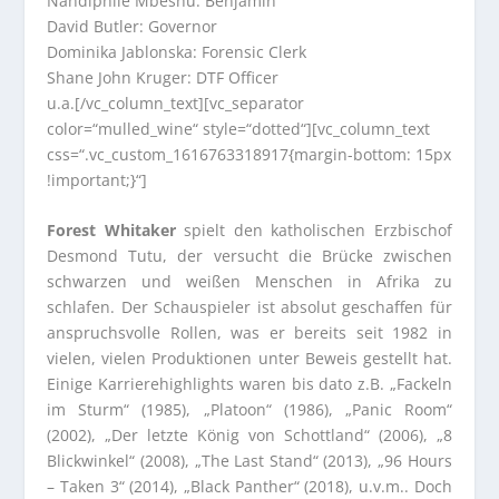
Nandiphile Mbeshu: Benjamin
David Butler: Governor
Dominika Jablonska: Forensic Clerk
Shane John Kruger: DTF Officer
u.a.[/vc_column_text][vc_separator
color=“mulled_wine“ style=“dotted“][vc_column_text
css=“.vc_custom_1616763318917{margin-bottom: 15px
!important;}“]
Forest Whitaker
spielt den katholischen Erzbischof
Desmond Tutu, der versucht die Brücke zwischen
schwarzen und weißen Menschen in Afrika zu
schlafen. Der Schauspieler ist absolut geschaffen für
anspruchsvolle Rollen, was er bereits seit 1982 in
vielen, vielen Produktionen unter Beweis gestellt hat.
Einige Karrierehighlights waren bis dato z.B. „Fackeln
im Sturm“ (1985), „Platoon“ (1986), „Panic Room“
(2002), „Der letzte König von Schottland“ (2006), „8
Blickwinkel“ (2008), „The Last Stand“ (2013), „96 Hours
– Taken 3“ (2014), „Black Panther“ (2018), u.v.m.. Doch