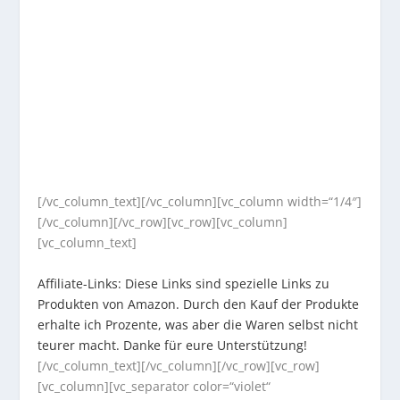
[/vc_column_text][/vc_column][vc_column width=“1/4″]
[/vc_column][/vc_row][vc_row][vc_column]
[vc_column_text]
Affiliate-Links: Diese Links sind spezielle Links zu
Produkten von Amazon. Durch den Kauf der Produkte
erhalte ich Prozente, was aber die Waren selbst nicht
teurer macht. Danke für eure Unterstützung!
[/vc_column_text][/vc_column][/vc_row][vc_row]
[vc_column][vc_separator color=“violet“