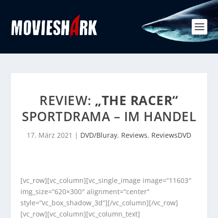
REVIEW:
„THE RACER“
SPORTDRAMA – IM HANDEL
17. März 2021
|
DVD/Bluray
,
Reviews
,
ReviewsDVD
[vc_row][vc_column][vc_single_image image=“11603″
img_size=“620×300″ alignment=“center“
style=“vc_box_shadow_3d“][/vc_column][/vc_row]
[vc_row][vc_column][vc_column_text]