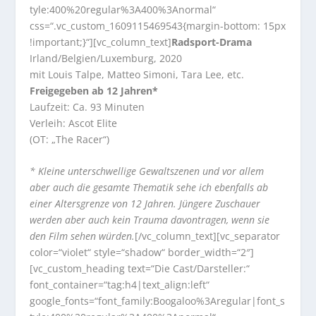
tyle:400%20regular%3A400%3Anormal“
css=“.vc_custom_1609115469543{margin-bottom: 15px
!important;}“][vc_column_text]
Radsport-Drama
Irland/Belgien/Luxemburg, 2020
mit Louis Talpe, Matteo Simoni, Tara Lee, etc.
Freigegeben ab 12 Jahren*
Laufzeit: Ca. 93 Minuten
Verleih: Ascot Elite
(OT: „The Racer“)
* Kleine unterschwellige Gewaltszenen und vor allem
aber auch die gesamte Thematik sehe ich ebenfalls ab
einer Altersgrenze von 12 Jahren. Jüngere Zuschauer
werden aber auch kein Trauma davontragen, wenn sie
den Film sehen würden.
[/vc_column_text][vc_separator
color=“violet“ style=“shadow“ border_width=“2″]
[vc_custom_heading text=“Die Cast/Darsteller:“
font_container=“tag:h4|text_align:left“
google_fonts=“font_family:Boogaloo%3Aregular|font_s