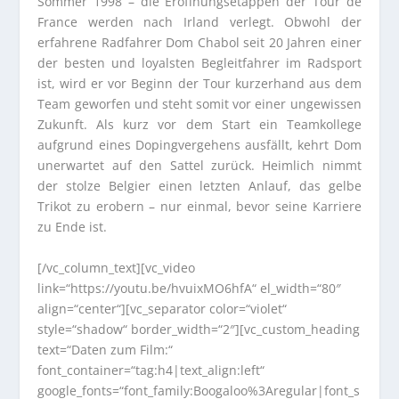
Sommer 1998 – die Eröffnungsetappen der Tour de
France werden nach Irland verlegt. Obwohl der
erfahrene Radfahrer Dom Chabol seit 20 Jahren einer
der besten und loyalsten Begleitfahrer im Radsport
ist, wird er vor Beginn der Tour kurzerhand aus dem
Team geworfen und steht somit vor einer ungewissen
Zukunft. Als kurz vor dem Start ein Teamkollege
aufgrund eines Dopingvergehens ausfällt, kehrt Dom
unerwartet auf den Sattel zurück. Heimlich nimmt
der stolze Belgier einen letzten Anlauf, das gelbe
Trikot zu erobern – nur einmal, bevor seine Karriere
zu Ende ist.
[/vc_column_text][vc_video
link=“https://youtu.be/hvuixMO6hfA“ el_width=“80″
align=“center“][vc_separator color=“violet“
style=“shadow“ border_width=“2″][vc_custom_heading
text=“Daten zum Film:“
font_container=“tag:h4|text_align:left“
google_fonts=“font_family:Boogaloo%3Aregular|font_s