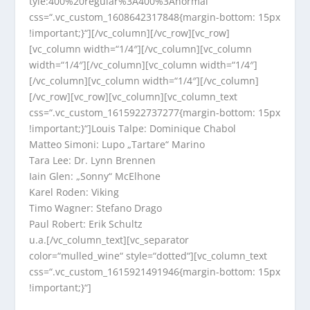
tyle:400%20regular%3A400%3Anormal“
css=“.vc_custom_1608642317848{margin-bottom: 15px
!important;}“][/vc_column][/vc_row][vc_row]
[vc_column width=“1/4″][/vc_column][vc_column
width=“1/4″][/vc_column][vc_column width=“1/4″]
[/vc_column][vc_column width=“1/4″][/vc_column]
[/vc_row][vc_row][vc_column][vc_column_text
css=“.vc_custom_1615922737277{margin-bottom: 15px
!important;}“]Louis Talpe: Dominique Chabol
Matteo Simoni: Lupo „Tartare“ Marino
Tara Lee: Dr. Lynn Brennen
Iain Glen: „Sonny“ McElhone
Karel Roden: Viking
Timo Wagner: Stefano Drago
Paul Robert: Erik Schultz
u.a.[/vc_column_text][vc_separator
color=“mulled_wine“ style=“dotted“][vc_column_text
css=“.vc_custom_1615921491946{margin-bottom: 15px
!important;}“]