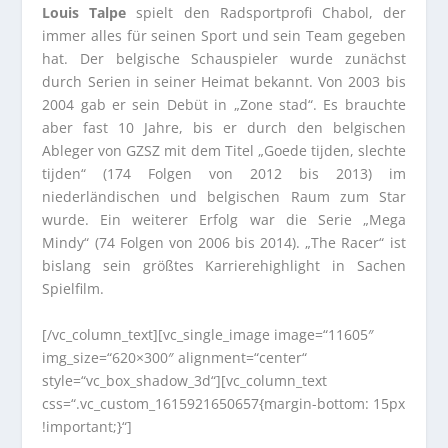
Louis Talpe
spielt den Radsportprofi Chabol, der
immer alles für seinen Sport und sein Team gegeben
hat. Der belgische Schauspieler wurde zunächst
durch Serien in seiner Heimat bekannt. Von 2003 bis
2004 gab er sein Debüt in „Zone stad“. Es brauchte
aber fast 10 Jahre, bis er durch den belgischen
Ableger von GZSZ mit dem Titel „Goede tijden, slechte
tijden“ (174 Folgen von 2012 bis 2013) im
niederländischen und belgischen Raum zum Star
wurde. Ein weiterer Erfolg war die Serie „Mega
Mindy“ (74 Folgen von 2006 bis 2014). „The Racer“ ist
bislang sein größtes Karrierehighlight in Sachen
Spielfilm.
[/vc_column_text][vc_single_image image=“11605″
img_size=“620×300″ alignment=“center“
style=“vc_box_shadow_3d“][vc_column_text
css=“.vc_custom_1615921650657{margin-bottom: 15px
!important;}“]