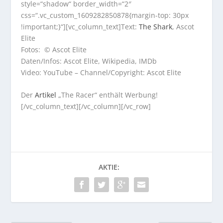
style=“shadow“ border_width=“2″
css=“.vc_custom_1609282850878{margin-top: 30px
!important;}“][vc_column_text]Text:
The Shark
, Ascot
Elite
Fotos: © Ascot Elite
Daten/Infos: Ascot Elite, Wikipedia, IMDb
Video: YouTube – Channel/Copyright: Ascot Elite
Der
Artikel
„The Racer“ enthält Werbung!
[/vc_column_text][/vc_column][/vc_row]
AKTIE: