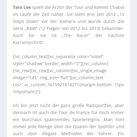
Tara Lee
spielt die Ärztin der Tour und kommt Chabol
im Laufe der Zeit näher. Sie steht erst seit 2012 „13
Steps Down“ vor der Kamera und wurde durch die
Serie „RAW“ (12 Folgen von 2012 bis 2013) bekannter.
Auch für sie ist „The Racer“ der nächste
Karriereschritt.
[/vc_column_text][vc_separator color=“violet“
style=“shadow“ border_width=“2″][/vc_column]
[/vc_row][vc_row][vc_column][vc_single_image
image=“145″ img_size=“full“][vc_column_text
css=“.vc_custom_1615921818271{margin-bottom: 15px
!important;}“]
Ich bin jetzt nicht der ganz große Radsportfan, aber
dennoch ist auch die Tour de France für mich immer
ein durchaus spannendes Sportereignis. Man hört
immer jede Menge über die Qualen der Sportler und
auch über illegale Methoden der Fahrer. Ein