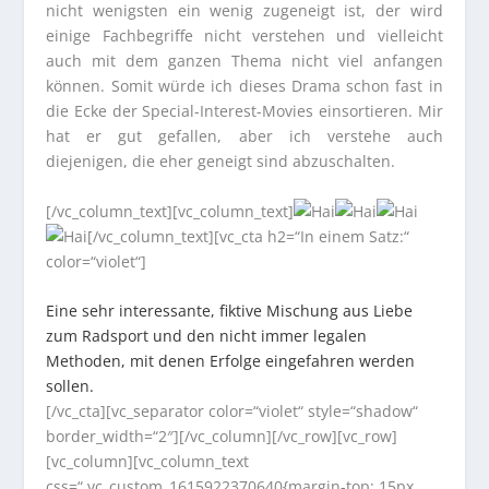
nicht wenigsten ein wenig zugeneigt ist, der wird
einige Fachbegriffe nicht verstehen und vielleicht
auch mit dem ganzen Thema nicht viel anfangen
können. Somit würde ich dieses Drama schon fast in
die Ecke der Special-Interest-Movies einsortieren. Mir
hat er gut gefallen, aber ich verstehe auch
diejenigen, die eher geneigt sind abzuschalten.
[/vc_column_text][vc_column_text]
[/vc_column_text][vc_cta h2=“In einem Satz:“
color=“violet“]
Eine sehr interessante, fiktive Mischung aus Liebe
zum Radsport und den nicht immer legalen
Methoden, mit denen Erfolge eingefahren werden
sollen.
[/vc_cta][vc_separator color=“violet“ style=“shadow“
border_width=“2″][/vc_column][/vc_row][vc_row]
[vc_column][vc_column_text
css=“.vc_custom_1615922370640{margin-top: 15px