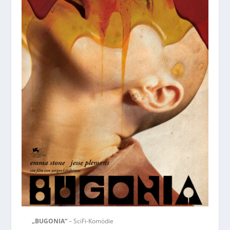
„BUGONIA“
– SciFi-Komödie