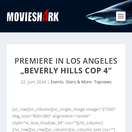
PREMIERE IN LOS ANGELES
„BEVERLY HILLS COP 4“
22. Juni 2024
|
Events
,
Stars & More
,
Topnews
[vc_row][vc_column][vc_single_image image=“27393″
img_size=“800×380″ alignment=“center“
style=“vc_box_shadow_3d“ css=““][/vc_column]
[/vc_row][vc_row][vc_column][vc_column_text css=““]