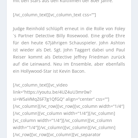
mit den Stars aus den Kultfilmen der 80er Jahre.
[/vc_column_text][vc_column_text css=““]
Judge Reinhold schlüpft erneut in die Rolle von Foley
´s Partner Detective Billy Rosewood. Eine große Ehre
für den heute 67jährigen Schauspieler. John Ashton
ist wieder als Det. Sgt. John Taggert dabei und Paul
Reiser kommt als Detective Jeffrey Friedman zurück
auf die Leinwand. Neu im Ensemble, aber ebenfalls
ein Hollywood-Star ist Kevin Bacon.
[/vc_column_text][vc_video
link=“https://youtu.be/4UZ4uU3mr0w?
si=W5aVMqZ6F7g1QfGQ“ align=“center“ css=““]
[/vc_column][/vc_row][vc_row][vc_column width=“1/4″]
[/vc_column][vc_column width=“1/4″][/vc_column]
[vc_column width=“1/4″][/vc_column][vc_column
width=“1/4″][/vc_column][vc_column][/vc_column]
[/vc_row][vc_row][vc_column][vc_separator