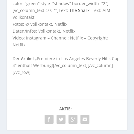
color=“green“ style=“shadow“ border_width=“2″]
[vc_column_text css=““]Text:
The Shark
, Text: AIM –
Vollkontakt
Fotos: © Vollkontakt, Netflix
Daten/Infos: Vollkontakt, Netflix
Video: Instagram – Channel: Netflix – Copyright:
Netflix
Der
Artikel
„Premiere in Los Angeles Beverly Hills Cop
4“ enthält Werbung![/vc_column_text][/vc_column]
[/vc_row]
AKTIE: