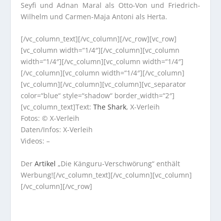
Seyfi und Adnan Maral als Otto-Von und Friedrich-
Wilhelm und Carmen-Maja Antoni als Herta.
[/vc_column_text][/vc_column][/vc_row][vc_row]
[vc_column width=“1/4″][/vc_column][vc_column
width=“1/4″][/vc_column][vc_column width=“1/4″]
[/vc_column][vc_column width=“1/4″][/vc_column]
[vc_column][/vc_column][vc_column][vc_separator
color=“blue“ style=“shadow“ border_width=“2″]
[vc_column_text]Text:
The Shark
, X-Verleih
Fotos: © X-Verleih
Daten/Infos: X-Verleih
Videos: –
Der
Artikel
„Die Känguru-Verschwörung“ enthält
Werbung![/vc_column_text][/vc_column][vc_column]
[/vc_column][/vc_row]