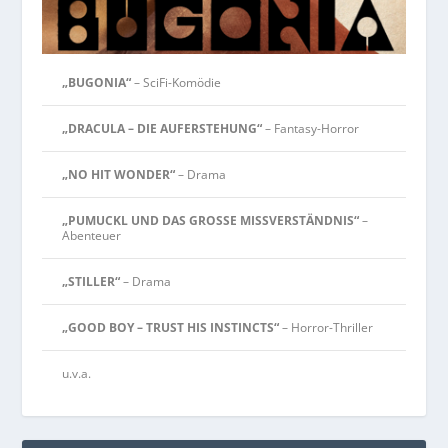
„BUGONIA“
– SciFi-Komödie
„DRACULA – DIE AUFERSTEHUNG“
– Fantasy-Horror
„NO HIT WONDER“
– Drama
„PUMUCKL UND DAS GROSSE MISSVERSTÄNDNIS“
–
Abenteuer
„STILLER“
– Drama
„GOOD BOY – TRUST HIS INSTINCTS“
– Horror-Thriller
u.v.a.