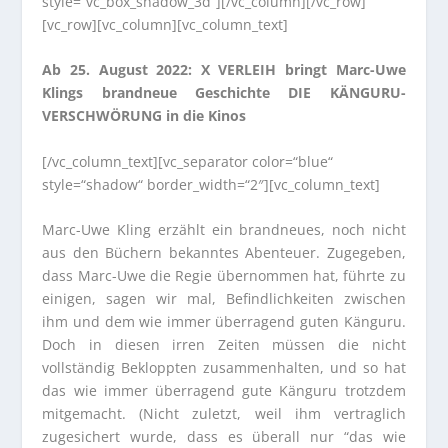
style=“vc_box_shadow_3d“][/vc_column][/vc_row]
[vc_row][vc_column][vc_column_text]
Ab 25. August 2022: X VERLEIH bringt Marc-Uwe
Klings brandneue Geschichte DIE KÄNGURU-
VERSCHWÖRUNG in die Kinos
[/vc_column_text][vc_separator color=“blue“
style=“shadow“ border_width=“2″][vc_column_text]
Marc-Uwe Kling erzählt ein brandneues, noch nicht
aus den Büchern bekanntes Abenteuer. Zugegeben,
dass Marc-Uwe die Regie übernommen hat, führte zu
einigen, sagen wir mal, Befindlichkeiten zwischen
ihm und dem wie immer überragend guten Känguru.
Doch in diesen irren Zeiten müssen die nicht
vollständig Bekloppten zusammenhalten, und so hat
das wie immer überragend gute Känguru trotzdem
mitgemacht. (Nicht zuletzt, weil ihm vertraglich
zugesichert wurde, dass es überall nur “das wie