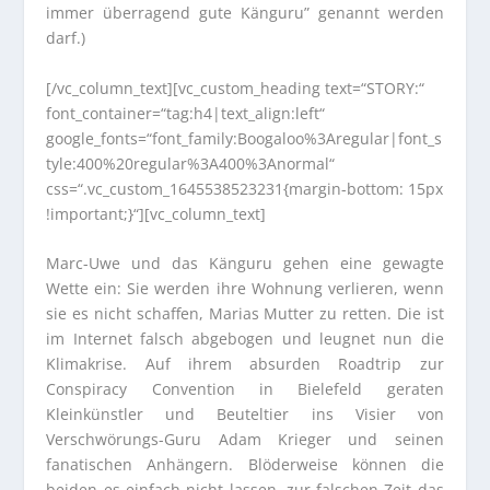
immer überragend gute Känguru” genannt werden
darf.)
[/vc_column_text][vc_custom_heading text=“STORY:“
font_container=“tag:h4|text_align:left“
google_fonts=“font_family:Boogaloo%3Aregular|font_s
tyle:400%20regular%3A400%3Anormal“
css=“.vc_custom_1645538523231{margin-bottom: 15px
!important;}“][vc_column_text]
Marc-Uwe und das Känguru gehen eine gewagte
Wette ein: Sie werden ihre Wohnung verlieren, wenn
sie es nicht schaffen, Marias Mutter zu retten. Die ist
im Internet falsch abgebogen und leugnet nun die
Klimakrise. Auf ihrem absurden Roadtrip zur
Conspiracy Convention in Bielefeld geraten
Kleinkünstler und Beuteltier ins Visier von
Verschwörungs-Guru Adam Krieger und seinen
fanatischen Anhängern. Blöderweise können die
beiden es einfach nicht lassen, zur falschen Zeit das