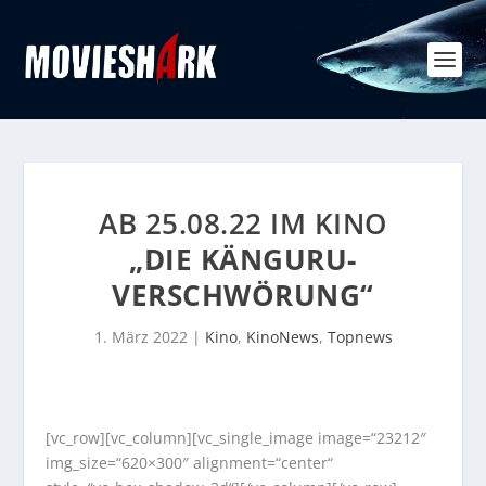
AB 25.08.22 IM KINO
„DIE KÄNGURU-
VERSCHWÖRUNG“
1. März 2022
|
Kino
,
KinoNews
,
Topnews
[vc_row][vc_column][vc_single_image image=“23212″
img_size=“620×300″ alignment=“center“