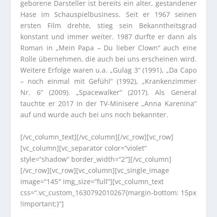
geborene Darsteller ist bereits ein alter, gestandener
Hase im Schauspielbusiness. Seit er 1967 seinen
ersten Film drehte, stieg sein Bekanntheitsgrad
konstant und immer weiter. 1987 durfte er dann als
Roman in „Mein Papa – Du lieber Clown“ auch eine
Rolle übernehmen, die auch bei uns erscheinen wird.
Weitere Erfolge waren u.a. „Gulag 3“ (1991), „Da Capo
– noch einmal mit Gefühl“ (1992), „Krankenzimmer
Nr. 6“ (2009). „Spacewalker“ (2017). Als General
tauchte er 2017 in der TV-Minisere „Anna Karenina“
auf und wurde auch bei uns noch bekannter.
[/vc_column_text][/vc_column][/vc_row][vc_row]
[vc_column][vc_separator color=“violet“
style=“shadow“ border_width=“2″][/vc_column]
[/vc_row][vc_row][vc_column][vc_single_image
image=“145″ img_size=“full“][vc_column_text
css=“.vc_custom_1630792010267{margin-bottom: 15px
!important;}“]