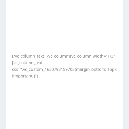
[/vc_column_text][/vc_column][vc_column width=“1/3″]
[vc_column_text
css=“.vc_custom_1630793159703{margin-bottom: 15px
!important;}“]