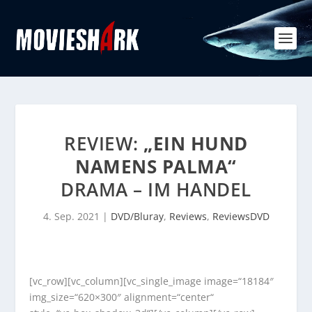
REVIEW:
„EIN HUND
NAMENS PALMA“
DRAMA – IM HANDEL
4. Sep. 2021
|
DVD/Bluray
,
Reviews
,
ReviewsDVD
[vc_row][vc_column][vc_single_image image=“18184″
img_size=“620×300″ alignment=“center“