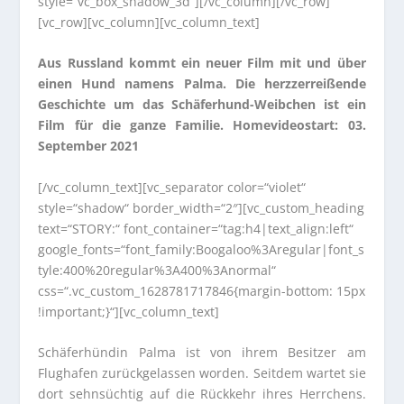
style=“vc_box_shadow_3d“][/vc_column][/vc_row]
[vc_row][vc_column][vc_column_text]
Aus Russland kommt ein neuer Film mit und über
einen Hund namens Palma. Die herzzerreißende
Geschichte um das Schäferhund-Weibchen ist ein
Film für die ganze Familie. Homevideostart: 03.
September 2021
[/vc_column_text][vc_separator color=“violet“
style=“shadow“ border_width=“2″][vc_custom_heading
text=“STORY:“ font_container=“tag:h4|text_align:left“
google_fonts=“font_family:Boogaloo%3Aregular|font_s
tyle:400%20regular%3A400%3Anormal“
css=“.vc_custom_1628781717846{margin-bottom: 15px
!important;}“][vc_column_text]
Schäferhündin Palma ist von ihrem Besitzer am
Flughafen zurückgelassen worden. Seitdem wartet sie
dort sehnsüchtig auf die Rückkehr ihres Herrchens.