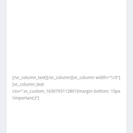
[/vc_column_text][/vc_column][vc_column width=“1/3″]
[vc_column_text
css=“.vc_custom_1630793112801{margin-bottom: 15px
!important;}“]