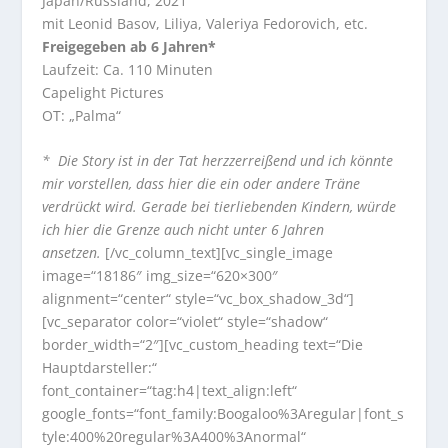
Japan/Russland, 2021
mit Leonid Basov, Liliya, Valeriya Fedorovich, etc.
Freigegeben ab 6 Jahren*
Laufzeit: Ca. 110 Minuten
Capelight Pictures
OT: „Palma“
* Die Story ist in der Tat herzzerreißend und ich könnte
mir vorstellen, dass hier die ein oder andere Träne
verdrückt wird. Gerade bei tierliebenden Kindern, würde
ich hier die Grenze auch nicht unter 6 Jahren
ansetzen.
[/vc_column_text][vc_single_image
image=“18186″ img_size=“620×300″
alignment=“center“ style=“vc_box_shadow_3d“]
[vc_separator color=“violet“ style=“shadow“
border_width=“2″][vc_custom_heading text=“Die
Hauptdarsteller:“
font_container=“tag:h4|text_align:left“
google_fonts=“font_family:Boogaloo%3Aregular|font_s
tyle:400%20regular%3A400%3Anormal“