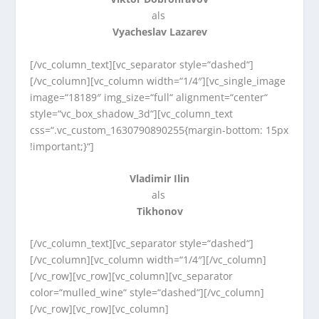
als
Vyacheslav Lazarev
[/vc_column_text][vc_separator style=“dashed“]
[/vc_column][vc_column width=“1/4″][vc_single_image
image=“18189″ img_size=“full“ alignment=“center“
style=“vc_box_shadow_3d“][vc_column_text
css=“.vc_custom_1630790890255{margin-bottom: 15px
!important;}“]
Vladimir Ilin
als
Tikhonov
[/vc_column_text][vc_separator style=“dashed“]
[/vc_column][vc_column width=“1/4″][/vc_column]
[/vc_row][vc_row][vc_column][vc_separator
color=“mulled_wine“ style=“dashed“][/vc_column]
[/vc_row][vc_row][vc_column]