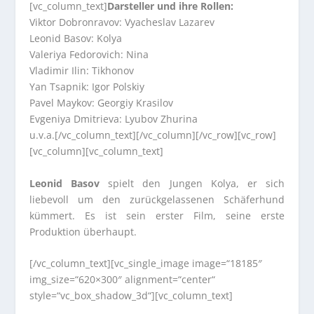
[vc_column_text]
Darsteller und ihre Rollen:
Viktor Dobronravov: Vyacheslav Lazarev
Leonid Basov: Kolya
Valeriya Fedorovich: Nina
Vladimir Ilin: Tikhonov
Yan Tsapnik: Igor Polskiy
Pavel Maykov: Georgiy Krasilov
Evgeniya Dmitrieva: Lyubov Zhurina
u.v.a.[/vc_column_text][/vc_column][/vc_row][vc_row]
[vc_column][vc_column_text]
Leonid Basov
spielt den Jungen Kolya, er sich
liebevoll um den zurückgelassenen Schäferhund
kümmert. Es ist sein erster Film, seine erste
Produktion überhaupt.
[/vc_column_text][vc_single_image image=“18185″
img_size=“620×300″ alignment=“center“
style=“vc_box_shadow_3d“][vc_column_text]