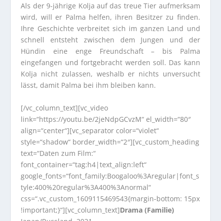
Als der 9-jährige Kolja auf das treue Tier aufmerksam
wird, will er Palma helfen, ihren Besitzer zu finden.
Ihre Geschichte verbreitet sich im ganzen Land und
schnell entsteht zwischen dem Jungen und der
Hündin eine enge Freundschaft – bis Palma
eingefangen und fortgebracht werden soll. Das kann
Kolja nicht zulassen, weshalb er nichts unversucht
lässt, damit Palma bei ihm bleiben kann.
[/vc_column_text][vc_video
link=“https://youtu.be/2jeNdpGCvzM“ el_width=“80″
align=“center“][vc_separator color=“violet“
style=“shadow“ border_width=“2″][vc_custom_heading
text=“Daten zum Film:“
font_container=“tag:h4|text_align:left“
google_fonts=“font_family:Boogaloo%3Aregular|font_s
tyle:400%20regular%3A400%3Anormal“
css=“.vc_custom_1609115469543{margin-bottom: 15px
!important;}“][vc_column_text]
Drama (Familie)