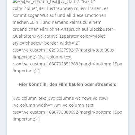
[/vc_column_text][vc_cta h2=“Fazit:“
color=“blue“]Bei Tierfreunden rollen Tränen, es
kommt sogar Wut auf und all diese Emotionen
machen „Ein Hund namens Palma zu einem
ordentlichen Film ohne Anspruch auf Blockbuster-
Qualitäten.[/vc_cta][vc_separator color=“violet“
style=“shadow“ border_width=“2″
css=“.vc_custom_1629663759247{margin-top: 30px
!important;}“][vc_column_text
css=“.vc_custom_1630792851368{margin-bottom: 15px
!important;}“]
Hier könnt ihr den Film kaufen oder streamen:
[/vc_column_text][/vc_column][/vc_row][vc_row]
[vc_column width=“1/3″][vc_column_text
css=“.vc_custom_1630793089692{margin-bottom: 15px
!important;}“]