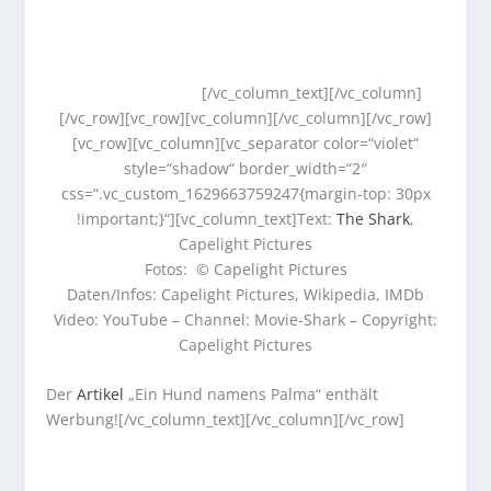
[/vc_column_text][/vc_column]
[/vc_row][vc_row][vc_column][/vc_column][/vc_row]
[vc_row][vc_column][vc_separator color=“violet“
style=“shadow“ border_width=“2″
css=“.vc_custom_1629663759247{margin-top: 30px
!important;}“][vc_column_text]Text:
The Shark
,
Capelight Pictures
Fotos: © Capelight Pictures
Daten/Infos: Capelight Pictures, Wikipedia, IMDb
Video: YouTube – Channel: Movie-Shark – Copyright:
Capelight Pictures
Der
Artikel
„Ein Hund namens Palma“ enthält
Werbung![/vc_column_text][/vc_column][/vc_row]