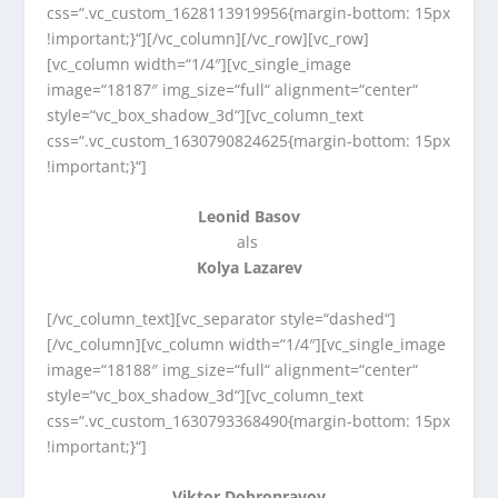
css=“.vc_custom_1628113919956{margin-bottom: 15px
!important;}“][/vc_column][/vc_row][vc_row]
[vc_column width=“1/4″][vc_single_image
image=“18187″ img_size=“full“ alignment=“center“
style=“vc_box_shadow_3d“][vc_column_text
css=“.vc_custom_1630790824625{margin-bottom: 15px
!important;}“]
Leonid Basov
als
Kolya Lazarev
[/vc_column_text][vc_separator style=“dashed“]
[/vc_column][vc_column width=“1/4″][vc_single_image
image=“18188″ img_size=“full“ alignment=“center“
style=“vc_box_shadow_3d“][vc_column_text
css=“.vc_custom_1630793368490{margin-bottom: 15px
!important;}“]
Viktor Dobronravov