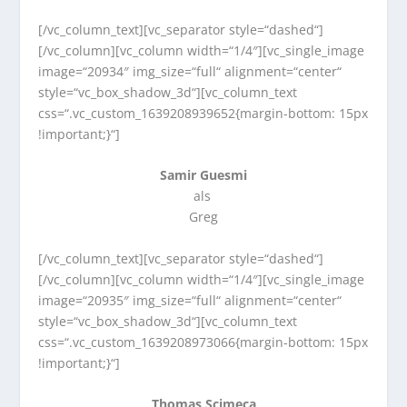
[/vc_column_text][vc_separator style=“dashed“]
[/vc_column][vc_column width=“1/4″][vc_single_image
image=“20934″ img_size=“full“ alignment=“center“
style=“vc_box_shadow_3d“][vc_column_text
css=“.vc_custom_1639208939652{margin-bottom: 15px
!important;}“]
Samir Guesmi
als
Greg
[/vc_column_text][vc_separator style=“dashed“]
[/vc_column][vc_column width=“1/4″][vc_single_image
image=“20935″ img_size=“full“ alignment=“center“
style=“vc_box_shadow_3d“][vc_column_text
css=“.vc_custom_1639208973066{margin-bottom: 15px
!important;}“]
Thomas Scimeca