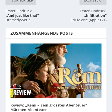
VORHERIGER
NÄCHSTER
Erster Eindruck:
Erster Eindruck:
„And just like that“
„Infiltration“
Dramedy-Serie
SciFi-Serie (AppleTV+)
ZUSAMMENHÄNGENDE POSTS
Review:
„Rémi – Sein grösstes Abenteuer“
Märchen-Abenteuer