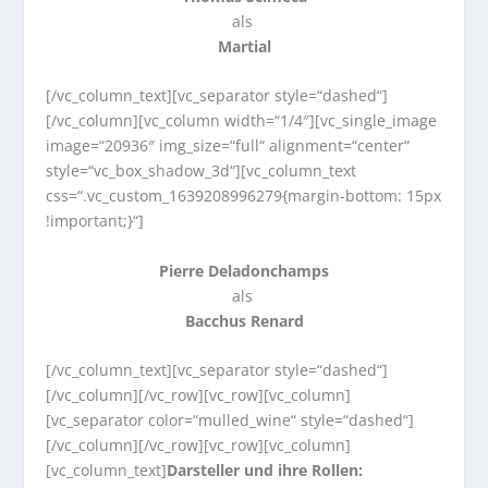
als
Martial
[/vc_column_text][vc_separator style=“dashed“]
[/vc_column][vc_column width=“1/4″][vc_single_image
image=“20936″ img_size=“full“ alignment=“center“
style=“vc_box_shadow_3d“][vc_column_text
css=“.vc_custom_1639208996279{margin-bottom: 15px
!important;}“]
Pierre Deladonchamps
als
Bacchus Renard
[/vc_column_text][vc_separator style=“dashed“]
[/vc_column][/vc_row][vc_row][vc_column]
[vc_separator color=“mulled_wine“ style=“dashed“]
[/vc_column][/vc_row][vc_row][vc_column]
[vc_column_text]
Darsteller und ihre Rollen: