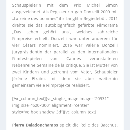
Schauspielerin mit dem Prix Michel Simon
ausgezeichnet. Als Regisseurin gab Donzelli 2009 mit
„La reine des pommes“ ihr Langfilm-Regiedebüt. 2011
drehte sie das autobiografisch gefärbte Filmdrama
„Das Leben gehört uns“, welches zahlreiche
Filmpreise erhielt. Donzelli war unter anderem für
vier Césars nominiert. 2016 war Valérie Donzelli
Jurypräsidentin der parallel zu den Internationalen
Filmfestspielen von Cannes veranstalteten
Nebenreihe Semaine de la critique. Sie ist Mutter von
zwei Kindern und getrennt vom Vater, Schaupieler
Jérémie Elkaïm, mit dem sie aber weiterhin
gemeinsam viele Filmprojekte realisiert.
[/vc_column_text][vc_single_image image=“20931″
img_size=“620×300″ alignment=“center“
style=“vc_box_shadow_3d“][vc_column_text]
Pierre Deladonchamps
spielt die Rolle des Bacchus.