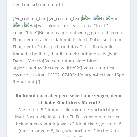
den Film schauen möchte.
[/vc_column_text][vc_column_text]
[/vc_column_text][vc_cta h2=“Fazit:“
color=“blue“]Belanglos und mit wenig guten Ideen ein
Film, der einfach so dahinplätschert. Dabei sollte ein
Film, der in Paris spielt und das Genre Romantik-
Komödie bedient, deutlich mehr anbieten als „Notre
Dame“.[/vc_cta][vc_separator color=“blue“
style=“shadow“ border_width=“2″][vc_column_text
css=“.vc_custom_1639210740644{margin-bottom: 15px
!important;}“]
Ihr könnt euch aber gern selbst überzeugen, denn
ich habe Kinotickets für euch!
Die ersten 3 Filmfans, die mir eine Nachricht per
Mail, Facebook, Insta oder TikTok zukommen lassen,
bekommen von mir jeweils 2 Kinotickets geschenkt!
(nur so lange möglich, wie auch der Film im Kino