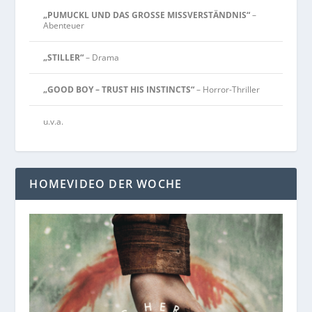
„PUMUCKL UND DAS GROSSE MISSVERSTÄNDNIS“
–
Abenteuer
„STILLER“
– Drama
„GOOD BOY – TRUST HIS INSTINCTS“
– Horror-Thriller
u.v.a.
HOMEVIDEO DER WOCHE