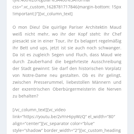
css=“.vc_custom_1628781717846{margin-bottom: 15px
!important;}“][vc_column_text]
O mon Dieu! Die quirlige Pariser Architektin Maud
weiß nicht mehr, wo ihr der Kopf steht: Ihr Chef
piesackt sie in einer Tour, ihr Ex belagert regelmäßig
ihr Bett und ups, jetzt ist sie auch noch schwanger.
Da ist es zugleich Segen und Fluch, dass Maud wie
durch Zauberhand die begehrteste Ausschreibung
der Stadt gewinnt: Sie darf den historischen Vorplatz
von Notre-Dame neu gestalten. Ob es ihr gelingt,
zwischen Presserummel, liebestollen Männern und
der exzentrischen Oberbürgermeisterin die Nerven
zu behalten?
[/vc_column_text][vc_video
link=“https://youtu.be/2vYnHipyWzQ“ el_width=“80″
align=“center“][vc_separator color=“blue“
style=“shadow“ border_width=“2″][vc_custom_heading