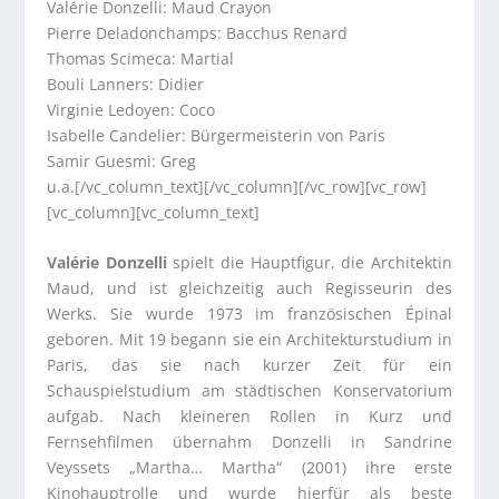
Valérie Donzelli: Maud Crayon
Pierre Deladonchamps: Bacchus Renard
Thomas Scimeca: Martial
Bouli Lanners: Didier
Virginie Ledoyen: Coco
Isabelle Candelier: Bürgermeisterin von Paris
Samir Guesmi: Greg
u.a.[/vc_column_text][/vc_column][/vc_row][vc_row]
[vc_column][vc_column_text]
Valérie Donzelli
spielt die Hauptfigur, die Architektin
Maud, und ist gleichzeitig auch Regisseurin des
Werks. Sie wurde 1973 im französischen Épinal
geboren. Mit 19 begann sie ein Architekturstudium in
Paris, das sie nach kurzer Zeit für ein
Schauspielstudium am städtischen Konservatorium
aufgab. Nach kleineren Rollen in Kurz und
Fernsehfilmen übernahm Donzelli in Sandrine
Veyssets „Martha… Martha“ (2001) ihre erste
Kinohauptrolle und wurde hierfür als beste