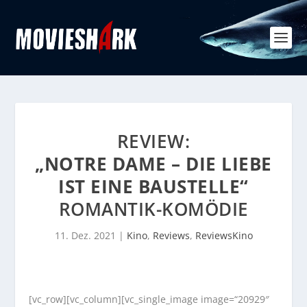
REVIEW:
„NOTRE DAME – DIE LIEBE
IST EINE BAUSTELLE“
ROMANTIK-KOMÖDIE
11. Dez. 2021
|
Kino
,
Reviews
,
ReviewsKino
[vc_row][vc_column][vc_single_image image=“20929″