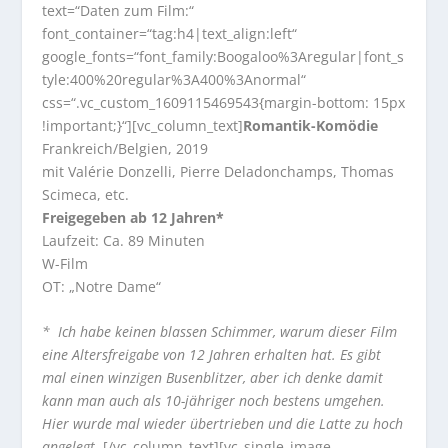
text=“Daten zum Film:“
font_container=“tag:h4|text_align:left“
google_fonts=“font_family:Boogaloo%3Aregular|font_s
tyle:400%20regular%3A400%3Anormal“
css=“.vc_custom_1609115469543{margin-bottom: 15px
!important;}“][vc_column_text]
Romantik-Komödie
Frankreich/Belgien, 2019
mit Valérie Donzelli, Pierre Deladonchamps, Thomas
Scimeca, etc.
Freigegeben ab 12 Jahren*
Laufzeit: Ca. 89 Minuten
W-Film
OT: „Notre Dame“
* Ich habe keinen blassen Schimmer, warum dieser Film
eine Altersfreigabe von 12 Jahren erhalten hat. Es gibt
mal einen winzigen Busenblitzer, aber ich denke damit
kann man auch als 10-jähriger noch bestens umgehen.
Hier wurde mal wieder übertrieben und die Latte zu hoch
angelegt.
[/vc_column_text][vc_single_image