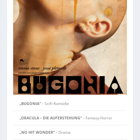
„BUGONIA“
– SciFi-Komödie
„DRACULA – DIE AUFERSTEHUNG“
– Fantasy-Horror
„NO HIT WONDER“
– Drama