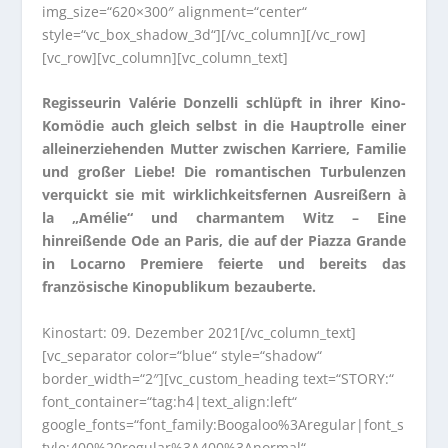
img_size=“620×300″ alignment=“center“
style=“vc_box_shadow_3d“][/vc_column][/vc_row]
[vc_row][vc_column][vc_column_text]
Regisseurin Valérie Donzelli schlüpft in ihrer Kino-
Komödie auch gleich selbst in die Hauptrolle einer
alleinerziehenden Mutter zwischen Karriere, Familie
und großer Liebe! Die romantischen Turbulenzen
verquickt sie mit wirklichkeitsfernen Ausreißern à
la „Amélie“ und charmantem Witz – Eine
hinreißende Ode an Paris, die auf der Piazza Grande
in Locarno Premiere feierte und bereits das
französische Kinopublikum bezauberte.
Kinostart: 09. Dezember 2021[/vc_column_text]
[vc_separator color=“blue“ style=“shadow“
border_width=“2″][vc_custom_heading text=“STORY:“
font_container=“tag:h4|text_align:left“
google_fonts=“font_family:Boogaloo%3Aregular|font_s
tyle:400%20regular%3A400%3Anormal“