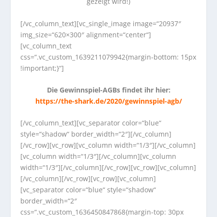
gezeigt wird!)
[/vc_column_text][vc_single_image image=“20937″
img_size=“620×300″ alignment=“center“]
[vc_column_text
css=“.vc_custom_1639211079942{margin-bottom: 15px
!important;}“]
Die Gewinnspiel-AGBs findet ihr hier:
https://the-shark.de/2020/gewinnspiel-agb/
[/vc_column_text][vc_separator color=“blue“
style=“shadow“ border_width=“2″][/vc_column]
[/vc_row][vc_row][vc_column width=“1/3″][/vc_column]
[vc_column width=“1/3″][/vc_column][vc_column
width=“1/3″][/vc_column][/vc_row][vc_row][vc_column]
[/vc_column][/vc_row][vc_row][vc_column]
[vc_separator color=“blue“ style=“shadow“
border_width=“2″
css=“.vc_custom_1636450847868{margin-top: 30px