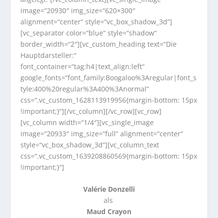
image=“20930″ img_size=“620×300″
alignment=“center“ style=“vc_box_shadow_3d“]
[vc_separator color=“blue“ style=“shadow“
border_width=“2″][vc_custom_heading text=“Die
Hauptdarsteller:“
font_container=“tag:h4|text_align:left“
google_fonts=“font_family:Boogaloo%3Aregular|font_s
tyle:400%20regular%3A400%3Anormal“
css=“.vc_custom_1628113919956{margin-bottom: 15px
!important;}“][/vc_column][/vc_row][vc_row]
[vc_column width=“1/4″][vc_single_image
image=“20933″ img_size=“full“ alignment=“center“
style=“vc_box_shadow_3d“][vc_column_text
css=“.vc_custom_1639208860569{margin-bottom: 15px
!important;}“]
Valérie Donzelli
als
Maud Crayon