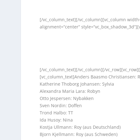
[/vc_column_text][/vc_column][vc_column width=
alignment=“center“ style=“vc_box_shadow_3d“][
[/vc_column_text][/vc_column][/vc_row][vc_row]
[vc_column_text]Anders Baasmo Christiansen: 
Katherine Thoborg Johansen: Sylvia
Alexandra Maria Lara: Robyn
Otto Jespersen: Nybakken
Sven Nordin: Doffen
Trond Halbo: TT
Ida Husoy: Nina
Kostja Ullmann: Roy (aus Deutschland)
Bjorn Kjellmann: Roy (aus Schweden)