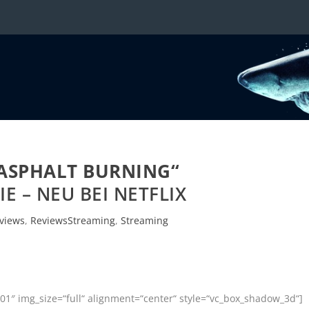
ASPHALT BURNING“
 – NEU BEI NETFLIX
views
,
ReviewsStreaming
,
Streaming
1″ img_size=“full“ alignment=“center“ style=“vc_box_shadow_3d“]