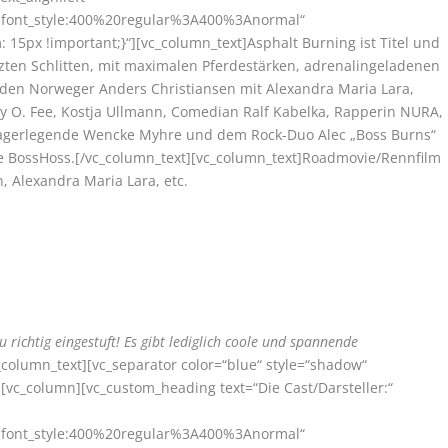
r|font_style:400%20regular%3A400%3Anormal“
15px !important;}“][vc_column_text]Asphalt Burning ist Titel und
tzten Schlitten, mit maximalen Pferdestärken, adrenalingeladenen
en Norweger Anders Christiansen mit Alexandra Maria Lara,
y O. Fee, Kostja Ullmann, Comedian Ralf Kabelka, Rapperin NURA,
hlagerlegende Wencke Myhre und dem Rock-Duo Alec „Boss Burns“
e BossHoss.[/vc_column_text][vc_column_text]Roadmovie/Rennfilm
 Alexandra Maria Lara, etc.
u richtig eingestuft! Es gibt lediglich coole und spannende
_column_text][vc_separator color=“blue“ style=“shadow“
[vc_column][vc_custom_heading text=“Die Cast/Darsteller:“
r|font_style:400%20regular%3A400%3Anormal“