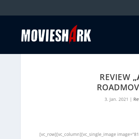
REVIEW
„
ROADMOVIE
3. Jan. 2021
|
Re
[vc_row][vc_column][vc_single_image image=“810