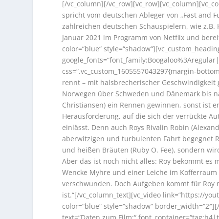
[/vc_column][/vc_row][vc_row][vc_column][vc_c
spricht vom deutschen Ableger von „Fast and F
zahlreichen deutschen Schauspielern, wie z.B.
Januar 2021 im Programm von Netflix und bereits
color=“blue“ style=“shadow“][vc_custom_heading 
google_fonts=“font_family:Boogaloo%3Aregula
css=“.vc_custom_1605557043297{margin-bottom: 
rennt – mit halsbrecherischer Geschwindigkeit g
Norwegen über Schweden und Dänemark bis na
Christiansen) ein Rennen gewinnen, sonst ist er 
Herausforderung, auf die sich der verrückte A
einlässt. Denn auch Roys Rivalin Robin (Alexan
aberwitzigen und turbulenten Fahrt begegnet 
und heißen Bräuten (Ruby O. Fee), sondern wird 
Aber das ist noch nicht alles: Roy bekommt es 
Wencke Myhre und einer Leiche im Kofferraum zu
verschwunden. Doch Aufgeben kommt für Roy nic
ist.“[/vc_column_text][vc_video link=“https://y
color=“blue“ style=“shadow“ border_width=“2″]
text=“Daten zum Film:“ font_container=“tag:h4|te