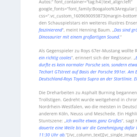
Autos:“ font_container=“tag:h4|text_align:left“
google_fonts=“font_family:Boogaloo%3Aregula
css=“.vc_custom_1609690093873{margin-bottom: 
den Schauspielstars ein weiteres illustres Ens
faszinierend
“, meint Henning Baum. „
Das sind gr
Dinosaurier mit einem großartigen Sound.
“
Als Gegenspieler zu Roys 67er-Mustang wollte 
ein richtig cooles
“, erinnert sich der Regisseur. „
durfte es kein normaler Porsche sein, sondern etw
Techart GTstreet auf Basis der Porsche 991er. Am
Deutschland-Roys Toyota Supra an der Startlinie. Ei
Die Dreharbeiten zu Asphalt Burning beganne
Trollstigen. Gedreht wurde weitgehend in chr
Nordrhein-Westfalen, wo die meisten in Deuts
anderem Köln, Neuss und Meschede. Ein Highlig
Stuntszene: „
Ich wollte etwas ganz Großes
“, sagt
dauerte eine Weile bis wir die Genehmigung dafür 
11:30 Uhr ab.
“[/vc_column_text][vc_single_imag