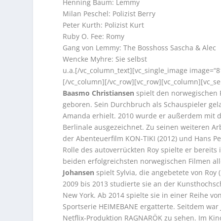
Henning Baum: Lemmy
Milan Peschel: Polizist Berry
Peter Kurth: Polizist Kurt
Ruby O. Fee: Romy
Gang von Lemmy: The Bosshoss Sascha & Alec
Wencke Myhre: Sie selbst
u.a.[/vc_column_text][vc_single_image image=“8
[/vc_column][/vc_row][vc_row][vc_column][vc_se
Baasmo Christiansen
spielt den norwegischen 
geboren. Sein Durchbruch als Schauspieler gel
Amanda erhielt. 2010 wurde er außerdem mit d
Berlinale ausgezeichnet. Zu seinen weiteren A
der Abenteuerfilm KON-TIKI (2012) und Hans P
Rolle des autoverrückten Roy spielte er bereit
beiden erfolgreichsten norwegischen Filmen all
Johansen
spielt Sylvia, die angebetete von Ro
2009 bis 2013 studierte sie an der Kunsthochsc
New York. Ab 2014 spielte sie in einer Reihe vo
Sportserie HEIMEBANE ergatterte. Seitdem war
Netflix-Produktion RAGNARÖK zu sehen. Im Kino