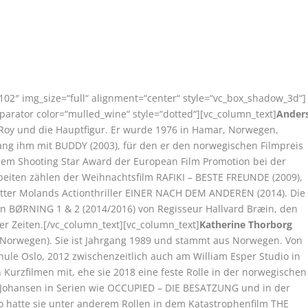
102″ img_size=“full“ alignment=“center“ style=“vc_box_shadow_3d“]
parator color=“mulled_wine“ style=“dotted“][vc_column_text]
Ander
Roy und die Hauptfigur. Er wurde 1976 in Hamar, Norwegen,
ang ihm mit BUDDY (2003), für den er den norwegischen Filmpreis
em Shooting Star Award der European Film Promotion bei der
rbeiten zählen der Weihnachtsfilm RAFIKI – BESTE FREUNDE (2009),
etter Molands Actionthriller EINER NACH DEM ANDEREN (2014). Die
s in BØRNING 1 & 2 (2014/2016) von Regisseur Hallvard Bræin, den
er Zeiten.[/vc_column_text][vc_column_text]
Katherine Thorborg
y (Norwegen). Sie ist Jahrgang 1989 und stammt aus Norwegen. Von
hule Oslo, 2012 zwischenzeitlich auch am William Esper Studio in
n Kurzfilmen mit, ehe sie 2018 eine feste Rolle in der norwegischen
 Johansen in Serien wie OCCUPIED – DIE BESATZUNG und in der
 hatte sie unter anderem Rollen in dem Katastrophenfilm THE