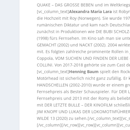
QUAKE – DAS GROSSE BEBEN und im Weltkriegs
[vc_column_text]
Alexandra Maria Lara
ist Roby
die Hochzeit mit Roy (Norwegen). Sie wurde 1978
rumänischen Diktatur und kam nach Deutschland
zunächst in Produktionen wie DIE BUBI SCHO
(1998) fürs Fernsehen. Im Kino sah man sie u
GEMACHT (2002) und NACKT (2002). 2004 wirkte
mit. Es folgten zahlreiche prominente Rollen 
Coppola, VOM SUCHEN UND FINDEN DER LIEBE (2
COLLINI. Von 2017-2018 gehörte sie zum Cast 
[vc_column_text]
Henning Baum
spielt den Roc
Motörhead ist sicherlich nicht ganz zufällig. E
HANDSCHELLEN (2002-2010) wurde er einem gr
Fernsehpreis als Bester Schauspieler. Für DER
Fernsehpreis und 2013 mit der Romy als beliebt
mit DER LETZTE BULLE – DER KINOFILM schließl
JIM KNOPF UND LUKAS DER LOKOMOTIVFÜHRER (2
WILDE 13 (2020) zu sehen.[/vc_column_text][vc_
[/vc_column][/vc_row][vc_row][vc_column][vc_cu