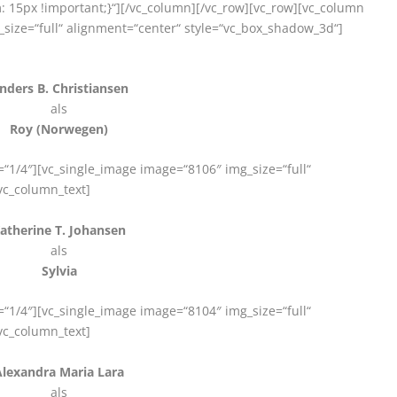
15px !important;}“][/vc_column][/vc_row][vc_row][vc_column
size=“full“ alignment=“center“ style=“vc_box_shadow_3d“]
nders B. Christiansen
als
Roy (Norwegen)
“1/4″][vc_single_image image=“8106″ img_size=“full“
vc_column_text]
atherine T. Johansen
als
Sylvia
“1/4″][vc_single_image image=“8104″ img_size=“full“
vc_column_text]
Alexandra Maria Lara
als