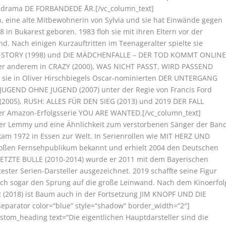
drama DE FORBANDEDE ÅR.[/vc_column_text]
n, eine alte Mitbewohnerin von Sylvia und sie hat Einwände gegen
 in Bukarest geboren. 1983 floh sie mit ihren Eltern vor der
. Nach einigen Kurzauftritten im Teenageralter spielte sie
LZ-STORY (1998) und DIE MÄDCHENFALLE – DER TOD KOMMT ONLIN
nter anderem in CRAZY (2000), WAS NICHT PASST, WIRD PASSEND
 sie in Oliver Hirschbiegels Oscar-nominierten DER UNTERGANG
in JUGEND OHNE JUGEND (2007) unter der Regie von Francis Ford
005), RUSH: ALLES FÜR DEN SIEG (2013) und 2019 DER FALL
der Amazon-Erfolgsserie YOU ARE WANTED.[/vc_column_text]
ker Lemmy und eine Ähnlichkeit zum verstorbenen Sänger der Ban
r kam 1972 in Essen zur Welt. In Serienrollen wie MIT HERZ UND
oßen Fernsehpublikum bekannt und erhielt 2004 den Deutschen
 LETZTE BULLE (2010-2014) wurde er 2011 mit dem Bayerischen
ester Serien-Darsteller ausgezeichnet. 2019 schaffte seine Figur
ich sogar den Sprung auf die große Leinwand. Nach dem Kinoerfol
018) ist Baum auch in der Fortsetzung JIM KNOPF UND DIE
separator color=“blue“ style=“shadow“ border_width=“2″]
stom_heading text=“Die eigentlichen Hauptdarsteller sind die