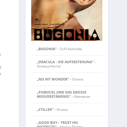
„BUGONIA“
– SciFi-Komödie
o
„DRACULA – DIE AUFERSTEHUNG“
–
Fantasy-Horror
t
r
„NO HIT WONDER“
– Drama
„PUMUCKL UND DAS GROSSE
MISSVERSTÄNDNIS“
– Abenteuer
„STILLER“
– Drama
„GOOD BOY – TRUST HIS
INSTINCTS“
– Horror-Thriller