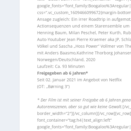
google_fonts=“font_family:Boogaloo%3Aregula
css=“.vc_custom_1609466099672{margin-bottom: 
Ansage zugleich: Ein irrer Roadtrip in aufgemo
Actionsequenzen und einem Starensemble um d
Henning Baum, Milan Peschel, Peter Kurth, Rub
Auto-Youtuber Jean Pierre Kraemer aka JP, Sc
Völkel und Sascha „Hoss Power“ Vollmer von Th
mit Anders Baasmo,Kathrine Thorborg Johansen,
Norwegen/Deutschland, 2020
Laufzeit: Ca. 93 Minuten
Freigegeben ab 6 Jahren*
Seit 02. Januar 2021 im Angebot von Netflix
(OT: „Børning 3“)
* Der Film ist mit seiner Freigabe ab 6 Jahren gena
Autorennszenen, aber so gut wie keine Gewalt.
[/vc
border_width=“2″][/vc_column][/vc_row][vc_row]
font_container=“tag:h4|text_align:left“
google_fonts=“font_family:Boogaloo%3Aregula