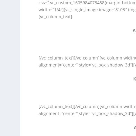
css=“.vc_custom_1605984073458{margin-bottom: 
width=“1/4″][vc_single_image image=“8103″ img_
[vc_column_text]
A
[/vc_column_text][/vc_column][vc_column width=
alignment=“center“ style=“vc_box_shadow_3d“][
K
[/vc_column_text][/vc_column][vc_column width=
alignment=“center“ style=“vc_box_shadow_3d“][