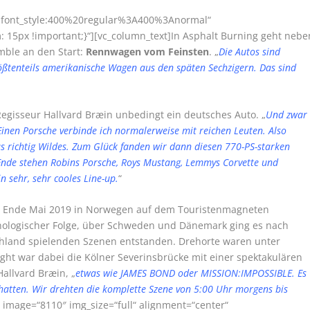
r|font_style:400%20regular%3A400%3Anormal“
15px !important;}“][vc_column_text]In Asphalt Burning geht nebe
emble an den Start:
Rennwagen vom Feinsten
. „
Die Autos sind
ößtenteils amerikanische Wagen aus den späten Sechzigern. Das sind
Regisseur Hallvard Bræin unbedingt ein deutsches Auto. „
Und zwar
Einen Porsche verbinde ich normalerweise mit reichen Leuten. Also
as richtig Wildes. Zum Glück fanden wir dann diesen 770-PS-starken
 Ende stehen Robins Porsche, Roys Mustang, Lemmys Corvette und
n sehr, sehr cooles Line-up.
“
n Ende Mai 2019 in Norwegen auf dem Touristenmagneten
onologischer Folge, über Schweden und Dänemark ging es nach
chland spielenden Szenen entstanden. Drehorte waren unter
ht war dabei die Kölner Severinsbrücke mit einer spektakulären
 Hallvard Bræin, „
etwas wie JAMES BOND oder MISSION:IMPOSSIBLE. Es
hatten. Wir drehten die komplette Szene von 5:00 Uhr morgens bis
e image=“8110″ img_size=“full“ alignment=“center“