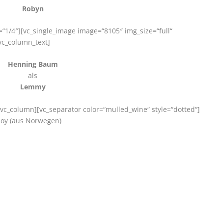
Robyn
“1/4″][vc_single_image image=“8105″ img_size=“full“
vc_column_text]
Henning Baum
als
Lemmy
[vc_column][vc_separator color=“mulled_wine“ style=“dotted“]
Roy (aus Norwegen)