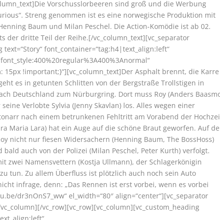
olumn_text]
Die Vorschusslorbeeren sind groß und die Werbung
urious“. Streng genommen ist es eine norwegische Produktion mit
 Henning Baum und Milan Peschel. Die Action-Komödie ist ab 02.
 der dritte Teil der Reihe.
[/vc_column_text][vc_separator
text=“Story“ font_container=“tag:h4|text_align:left“
r|font_style:400%20regular%3A400%3Anormal“
15px !important;}“][vc_column_text]Der Asphalt brennt, die Karre
eht es in getunten Schlitten von der Bergstraße Trollstigen in
ch Deutschland zum Nürburgring. Dort muss Roy (Anders Baasm
seine Verlobte Sylvia (Jenny Skavlan) los. Alles wegen einer
utonarr nach einem betrunkenen Fehltritt am Vorabend der Hochzei
dra Maria Lara) hat ein Auge auf die schöne Braut geworfen. Auf de
Roy nicht nur fiesen Widersachern (Henning Baum, The BossHoss)
bald auch von der Polizei (Milan Peschel, Peter Kurth) verfolgt.
mit zwei Namensvettern (Kostja Ullmann), der Schlagerkönigin
 tun. Zu allem Überfluss ist plötzlich auch noch sein Auto
ht infrage, denn: „Das Rennen ist erst vorbei, wenn es vorbei
outu.be/dr3nOnS7_ww“ el_width=“80″ align=“center“][vc_separator
[/vc_column][/vc_row][vc_row][vc_column][vc_custom_heading
xt_align:left“