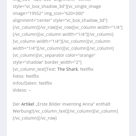
style=“vc_box_shadow_3d“][vc_single_image
image=“19552″ img_size=“620×300″
alignment=“center“ style=“vc_box_shadow_3d“]
[/vc_column][/vc_row][vc_row][vc_column width=“1/4″]
[/vc_column][vc_column width=“1/4″][/vc_column]
[vc_column width=“1/4″][/vc_column][vc_column
width=“1/4″][/vc_column][vc_column][/vc_column]
[vc_column][vc_separator color=“orange“
style=“shadow“ border_width=“2″]
[vc_column_text]Text:
The Shark
, Netflix
Fotos: Netflix
Infos/Daten: Netflix
Videos: –
Der
Artikel
„Erste Bilder Inventing Anna“ enthält
Werbung![/vc_column_text][/vc_column][vc_column]
[/vc_column][/vc_row]