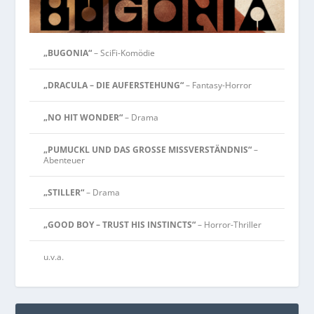
„BUGONIA“
– SciFi-Komödie
„DRACULA – DIE AUFERSTEHUNG“
– Fantasy-Horror
„NO HIT WONDER“
– Drama
„PUMUCKL UND DAS GROSSE MISSVERSTÄNDNIS“
–
Abenteuer
„STILLER“
– Drama
„GOOD BOY – TRUST HIS INSTINCTS“
– Horror-Thriller
u.v.a.