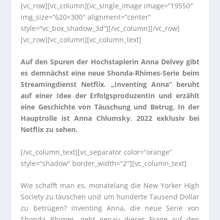
[vc_row][vc_column][vc_single_image image=“19550″
img_size=“620×300″ alignment=“center“
style=“vc_box_shadow_3d“][/vc_column][/vc_row]
[vc_row][vc_column][vc_column_text]
Auf den Spuren der Hochstaplerin Anna Delvey gibt
es demnächst eine neue Shonda-Rhimes-Serie beim
Streamingdienst Netflix. „Inventing Anna“ beruht
auf einer Idee der Erfolgsproduzentin und erzählt
eine Geschichte von Täuschung und Betrug. In der
Hauptrolle ist Anna Chlumsky. 2022 exklusiv bei
Netflix zu sehen.
[/vc_column_text][vc_separator color=“orange“
style=“shadow“ border_width=“2″][vc_column_text]
Wie schafft man es, monatelang die New Yorker High
Society zu täuschen und um hunderte Tausend Dollar
zu betrügen? Inventing Anna, die neue Serie von
Shonda Rhimes, geht genau dieser Frage auf den