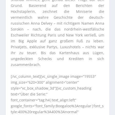
Grund. Basierend auf den Berichten der
Hochstaplerin, zeichnet die Miniserie die
vermeintlich wahre Geschichte der deutsch-
russischen Anna Delvey – mit richtigem Namen Anna
Sorokin – nach, die das nordrhein-westfälische
Eschweiler Richtung Paris und New York verließ, um
im Big Apple auf ganz großem Fuß zu leben.
Privatjets, exklusive Partys, Luxushotels – nichts war
ihr zu teuer. Bis das Kartenhaus aus Lügen,
ungedeckten Schecks und Krediten in sich
zusammenbrach.
[/vc_column_text][vc_single_image image=“19553″
img_size=“620×300″ alignment=“center“
style=“vc_box_shadow_3d“][vc_custom_heading
text=“Über die Serie:“
font_container=“tag:h4|text_align:left“
google_fonts=“font_family:Boogaloo%3Aregular|font_s
tyle:400%20regular%3A400%3Anormal“