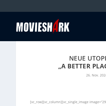
NEUE UTOPI
„A BETTER PLA
26. Nov. 202
[vc_row][vc_column][vc_single_image image=“29