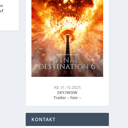
in
uf
Ab 31.10.2025
SKY/WOW
Trailer –
hier
–
KONTAKT