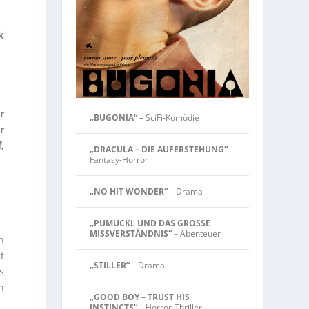
k
r
„BUGONIA“
– SciFi-Komödie
r
,
„DRACULA – DIE AUFERSTEHUNG“
–
Fantasy-Horror
„NO HIT WONDER“
– Drama
„PUMUCKL UND DAS GROSSE
MISSVERSTÄNDNIS“
– Abenteuer
h
t
„STILLER“
– Drama
s
n
„GOOD BOY – TRUST HIS
INSTINCTS“
– Horror-Thriller