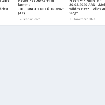
Staffel
Neuer Pastewka-Film
Free-TV-Premiere –
kommt
30.05.2020 ARD: „Me
ächst
„DIE BRAUTENTFÜHRUNG“
wildes Herz – Alles a
(AT)
Sieg“
17. Februar 2025
11. November 2025