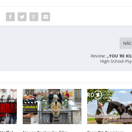
:
NÄC
Review:
„YOU´RE KI
High-School-Ps