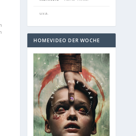
u.v.a.
m
n
HOMEVIDEO DER WOCHE