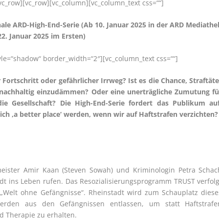
vc_row][vc_row][vc_column][vc_column_text css=““]
ionale ARD-High-End-Serie (Ab 10. Januar 2025 in der ARD Mediathe
22. Januar 2025 im Ersten)
tyle=“shadow“ border_width=“2″][vc_column_text css=““]
ortschritt oder gefährlicher Irrweg? Ist es die Chance, Straftäte
ät nachhaltig einzudämmen? Oder eine unerträgliche Zumutung fü
ie Gesellschaft? Die High-End-Serie fordert das Publikum auf
ich ‚a better place‘ werden, wenn wir auf Haftstrafen verzichten?
rmeister Amir Kaan (Steven Sowah) und Kriminologin Petra Schac
stadt ins Leben rufen. Das Resozialisierungsprogramm TRUST verfolg
r „Welt ohne Gefängnisse“. Rheinstadt wird zum Schauplatz diese
werden aus den Gefängnissen entlassen, um statt Haftstrafe
d Therapie zu erhalten.