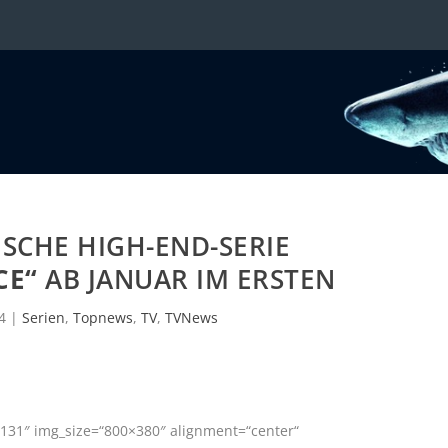
SCHE HIGH-END-SERIE
CE“
AB JANUAR IM ERSTEN
4
|
Serien
,
Topnews
,
TV
,
TVNews
131″ img_size=“800×380″ alignment=“center“