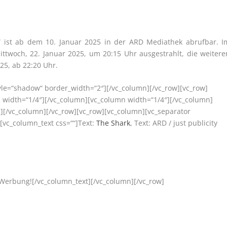
ace“ ist ab dem 10. Januar 2025 in der ARD Mediathek abrufbar. I
ttwoch, 22. Januar 2025, um 20:15 Uhr ausgestrahlt, die weitere
25, ab 22:20 Uhr.
tyle=“shadow“ border_width=“2″][/vc_column][/vc_row][vc_row]
 width=“1/4″][/vc_column][vc_column width=“1/4″][/vc_column]
][/vc_column][/vc_row][vc_row][vc_column][vc_separator
[vc_column_text css=““]Text:
The Shark
, Text: ARD / just publicity
 Werbung![/vc_column_text][/vc_column][/vc_row]