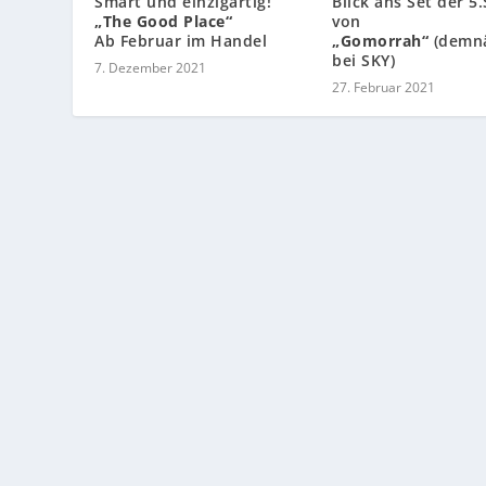
Smart und einzigartig!
Blick ans Set der 5.
„The Good Place“
von
Ab Februar im Handel
„Gomorrah“
(demn
bei SKY)
7. Dezember 2021
27. Februar 2021