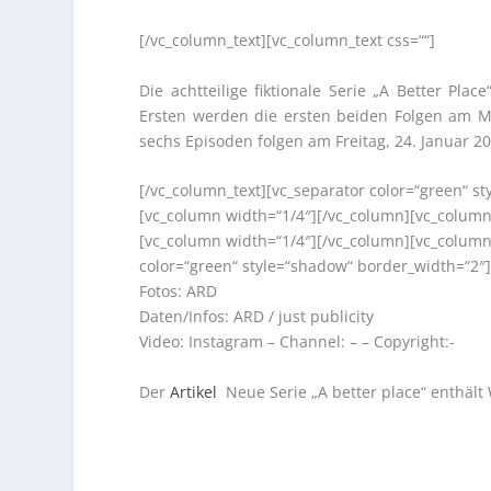
[/vc_column_text][vc_column_text css=““]
Die achtteilige fiktionale Serie „A Better Pl
Ersten werden die ersten beiden Folgen am Mi
sechs Episoden folgen am Freitag, 24. Januar 20
[/vc_column_text][vc_separator color=“green“ s
[vc_column width=“1/4″][/vc_column][vc_column
[vc_column width=“1/4″][/vc_column][vc_column
color=“green“ style=“shadow“ border_width=“2″]
Fotos: ARD
Daten/Infos: ARD / just publicity
Video: Instagram – Channel: – – Copyright:-
Der
Artikel
Neue Serie „A better place“ enthält