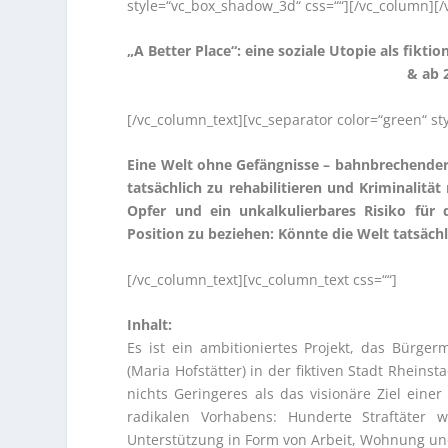
style=“vc_box_shadow_3d“ css=““][/vc_column][/
„A Better Place“: eine soziale Utopie als fikt
& ab 
[/vc_column_text][vc_separator color=“green“ s
Eine Welt ohne Gefängnisse – bahnbrechender F
tatsächlich zu rehabilitieren und Kriminalit
Opfer und ein unkalkulierbares Risiko für d
Position zu beziehen: Könnte die Welt tatsächl
[/vc_column_text][vc_column_text css=““]
Inhalt:
Es ist ein ambitioniertes Projekt, das Bürge
(Maria Hofstätter) in der fiktiven Stadt Rhein
nichts Geringeres als das visionäre Ziel eine
radikalen Vorhabens: Hunderte Straftäter 
Unterstützung in Form von Arbeit, Wohnung un