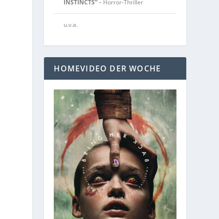
INSTINCTS“
– Horror-Thriller
u.v.a.
HOMEVIDEO DER WOCHE