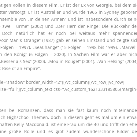
tigen Rollen in diesem Film. Er ist der Ex von Georgie, bei dem si
er versorgt. Er ist Australier und wurde 1965 in Sydney geboren
Ensemble von „In deinen Armen“ und ist insbesondere durch sein
ie zwei Türme“ (2002) und „Der Herr der Ringe: Die Rückkehr de
n. Doch natürlich hat er noch bei weitaus mehr spannende
Poor Man´s Orange“ (1987) gab er seinen Einstand und zeigte sic
3 Folgen – 1997), „SeaChange“ (15 Folgen – 1998 bis 1999), „Marvel´
 an den König“ (6 Folgen – 2020). In Sachen Film war er aber nich
esser als Sex“ (2000), „Moulin Rouge!“ (2001), „Van Helsing“ (2004)
: Rise of an Empire“.
tyle=“shadow“ border_width=“2″][/vc_column][/vc_row][vc_row]
ize=“full“][vc_column_text css=“.vc_custom_1621333185805{margin
eisen bei Romanzen, dass man sie fast kaum noch miteinande
auch Highschool-Themen, doch in diesem geht es mal um ein etwa
rhaften Kelly Macdonald, ist eine Frau um die 40 und trifft den ehe
 eine große Rolle und es gibt zudem wunderschöne Bilder de