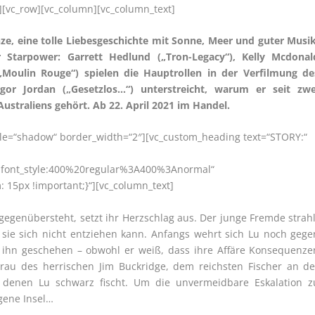
][vc_row][vc_column][vc_column_text]
ze, eine tolle Liebesgeschichte mit Sonne, Meer und guter Musik
Starpower: Garrett Hedlund („Tron-Legacy“), Kelly Mcdonal
oulin Rouge“) spielen die Hauptrollen in der Verfilmung de
or Jordan („Gesetzlos…“) unterstreicht, warum er seit zwe
straliens gehört. Ab 22. April 2021 im Handel.
style=“shadow“ border_width=“2″][vc_custom_heading text=“STORY:“
r|font_style:400%20regular%3A400%3Anormal“
15px !important;}“][vc_column_text]
 gegenübersteht, setzt ihr Herzschlag aus. Der junge Fremde strahl
 sie sich nicht entziehen kann. Anfangs wehrt sich Lu noch gege
m ihn geschehen – obwohl er weiß, dass ihre Affäre Konsequenze
Frau des herrischen Jim Buckridge, dem reichsten Fischer an de
 denen Lu schwarz fischt. Um die unvermeidbare Eskalation z
egene Insel…