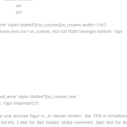
als
Jim
ine“ style=“dotted“][/vc_column][vc_column width=“1/4″]
column_text css=“.vc_custom_1621331753011{margin-bottom: 15px
led_wine“ style=“dotted“][vc_column_text
 15px !important;}“]
le und zentrale Figur in „In deinen Armen“. Die 1976 in Schottlan
e bereits 3 Mal für den Golden Globe nominiert. Zwei Mal für di