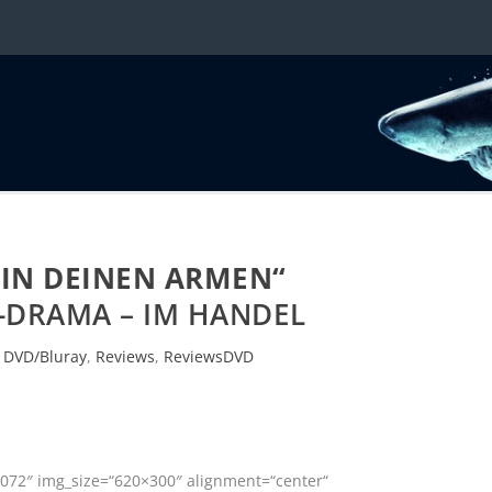
„IN DEINEN ARMEN“
-DRAMA – IM HANDEL
|
DVD/Bluray
,
Reviews
,
ReviewsDVD
072″ img_size=“620×300″ alignment=“center“