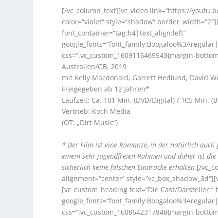
[/vc_column_text][vc_video link=“https://youtu.
color=“violet“ style=“shadow“ border_width=“2″
font_container=“tag:h4|text_align:left“
google_fonts=“font_family:Boogaloo%3Aregula
css=“.vc_custom_1609115469543{margin-bottom: 
Australien/GB, 2019
mit Kelly Macdonald, Garrett Hedlund, David W
Freigegeben ab 12 Jahren*
Laufzeit: Ca. 101 Min. (DVD/Digital) / 105 Min. (B
Vertrieb: Koch Media
(OT: „Dirt Music“)
* Der Film ist eine Romanze, in der natürlich auch 
einem sehr jugendfreien Rahmen und daher ist die F
sicherlich keine falschen Eindrücke erhalten.
[/vc_c
alignment=“center“ style=“vc_box_shadow_3d“][v
[vc_custom_heading text=“Die Cast/Darsteller:“ f
google_fonts=“font_family:Boogaloo%3Aregula
css=“.vc_custom_1608642317848{margin-bottom: 