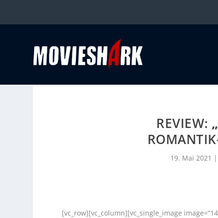
REVIEW:
ROMANTIK
19. Mai 2021
[vc_row][vc_column][vc_single_image image=“14