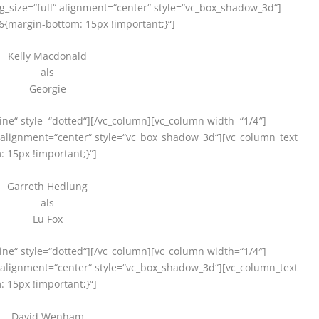
_size=“full“ alignment=“center“ style=“vc_box_shadow_3d“]
{margin-bottom: 15px !important;}“]
Kelly Macdonald
als
Georgie
ine“ style=“dotted“][/vc_column][vc_column width=“1/4″]
 alignment=“center“ style=“vc_box_shadow_3d“][vc_column_text
 15px !important;}“]
Garreth Hedlung
als
Lu Fox
ine“ style=“dotted“][/vc_column][vc_column width=“1/4″]
 alignment=“center“ style=“vc_box_shadow_3d“][vc_column_text
 15px !important;}“]
David Wenham