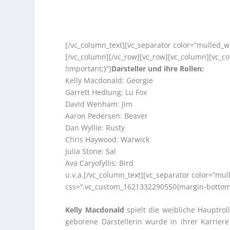
[/vc_column_text][vc_separator color=“mulled_w
[/vc_column][/vc_row][vc_row][vc_column][vc_
!important;}“]
Darsteller und ihre Rollen:
Kelly Macdonald: Georgie
Garrett Hedlung: Lu Fox
David Wenham: Jim
Aaron Pedersen: Beaver
Dan Wyllie: Rusty
Chris Haywood: Warwick
Julia Stone: Sal
Ava Caryofyllis: Bird
u.v.a.[/vc_column_text][vc_separator color=“mul
css=“.vc_custom_1621332290550{margin-bottom:
Kelly Macdonald
spielt die weibliche Hauptrol
geborene Darstellerin wurde in ihrer Karrier