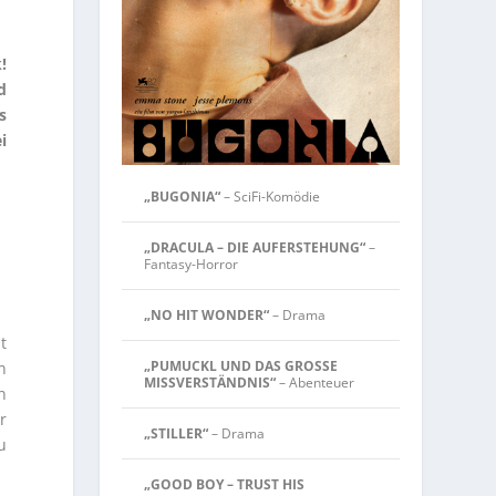
!
d
s
i
„BUGONIA“
– SciFi-Komödie
„DRACULA – DIE AUFERSTEHUNG“
–
Fantasy-Horror
„NO HIT WONDER“
– Drama
t
„PUMUCKL UND DAS GROSSE
n
MISSVERSTÄNDNIS“
– Abenteuer
n
r
„STILLER“
– Drama
u
„GOOD BOY – TRUST HIS