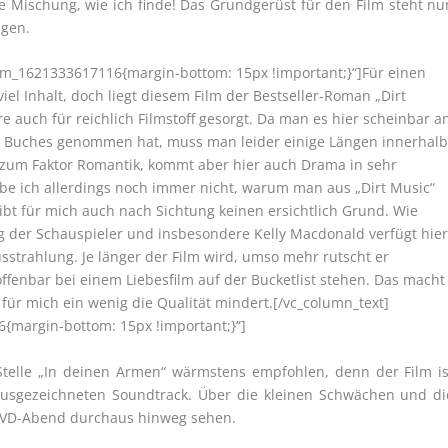
 Mischung, wie ich finde! Das Grundgerüst für den Film steht nu
ugen.
tom_1621333617116{margin-bottom: 15px !important;}“]Für einen
iel Inhalt, doch liegt diesem Film der Bestseller-Roman „Dirt
auch für reichlich Filmstoff gesorgt. Da man es hier scheinbar a
es Buches genommen hat, muss man leider einige Längen innerhal
zum Faktor Romantik, kommt aber hier auch Drama in sehr
abe ich allerdings noch immer nicht, warum man aus „Dirt Music“
bt für mich auch nach Sichtung keinen ersichtlich Grund. Wie
 der Schauspieler und insbesondere Kelly Macdonald verfügt hie
trahlung. Je länger der Film wird, umso mehr rutscht er
offenbar bei einem Liebesfilm auf der Bucketlist stehen. Das macht
 für mich ein wenig die Qualität mindert.[/vc_column_text]
{margin-bottom: 15px !important;}“]
Stelle „In deinen Armen“ wärmstens empfohlen, denn der Film is
 ausgezeichneten Soundtrack. Über die kleinen Schwächen und di
DVD-Abend durchaus hinweg sehen.