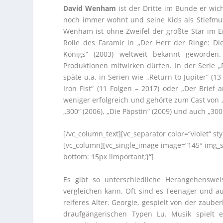
David Wenham
ist der Dritte im Bunde er wich
noch immer wohnt und seine Kids als Stiefmutt
Wenham ist ohne Zweifel der größte Star im 
Rolle des Faramir in „Der Herr der Ringe: D
Königs“ (2003) weltweit bekannt geworde
Produktionen mitwirken dürfen. In der Serie „
späte u.a. in Serien wie „Return to Jupiter“ (1
Iron Fist“ (11 Folgen – 2017) oder „Der Brief
weniger erfolgreich und gehörte zum Cast von „B
„300“ (2006), „Die Päpstin“ (2009) und auch „300
[/vc_column_text][vc_separator color=“violet“ s
[vc_column][vc_single_image image=“145″ img_s
bottom: 15px !important;}“]
Es gibt so unterschiedliche Herangehensw
vergleichen kann. Oft sind es Teenager und 
reiferes Alter. Georgie, gespielt von der zaube
draufgängerischen Typen Lu. Musik spielt