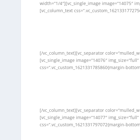
width=“1/4″][vc_single_image image=“14075″ img
[vc_column_text css=“.vc_custom_1621331772756
[/vc_column_text][vc_separator color=“mulled_w
[vc_single_image image=“14076″ img_size=“full“
css=“.vc_custom_1621331785860{margin-bottom:
[/vc_column_text][vc_separator color=“mulled_w
[vc_single_image image=“14077″ img_size=“full“
css=“.vc_custom_1621331797072{margin-bottom: