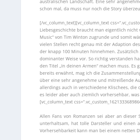
australischen Landschaft. Eine sehr angenehme
schon mal, da muss nur noch die Story überze
[/vc_column_text][vc_column_text css=“.vc_cus
Liebesgeschichte braucht man eigentlich nicht v
Music“ von Tim Winton zugrunde und somit wäre 
vielen Stellen recht genau mit der Adaption d
der knapp 100 Minuten hinnehmen. Zusätzlich 
dominanter Weise vor. So richtig verstanden h
den Titel „In deinen Armen“ machen muss. Es gi
bereits erwähnt, mag ich die Zusammenstellung
über eine sehr angenehme und mitreißende Auss
allerdings auch in verschiedene Klischees, die 
es leider aber auch ziemlich vorhersehbar, was
[vc_column_text css=“.vc_custom_1621333689866
Allen Fans von Romanzen sei aber an dieser 
unterhaltsam, hat tolle Darsteller und einen
Vorhersehbarkeit kann man bei einem netten 