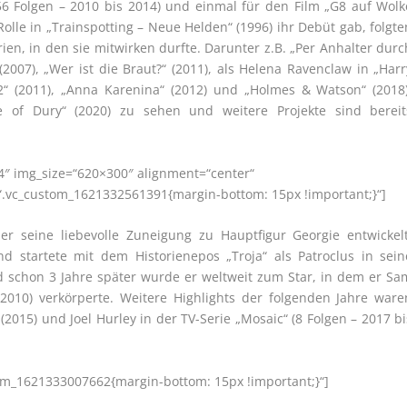
6 Folgen – 2010 bis 2014) und einmal für den Film „G8 auf Wolk
olle in „Trainspotting – Neue Helden“ (1996) ihr Debüt gab, folgte
en, in den sie mitwirken durfte. Darunter z.B. „Per Anhalter durc
(2007), „Wer ist die Braut?“ (2011), als Helena Ravenclaw in „Harr
2“ (2011), „Anna Karenina“ (2012) und „Holmes & Watson“ (2018)
e of Dury“ (2020) zu sehen und weitere Projekte sind bereit
4″ img_size=“620×300″ alignment=“center“
“.vc_custom_1621332561391{margin-bottom: 15px !important;}“]
er seine liebevolle Zuneigung zu Hauptfigur Georgie entwickelt
startete mit dem Historienepos „Troja“ als Patroclus in sein
d schon 3 Jahre später wurde er weltweit zum Star, in dem er Sa
(2010) verkörperte. Weitere Highlights der folgenden Jahre ware
(2015) und Joel Hurley in der TV-Serie „Mosaic“ (8 Folgen – 2017 bi
tom_1621333007662{margin-bottom: 15px !important;}“]