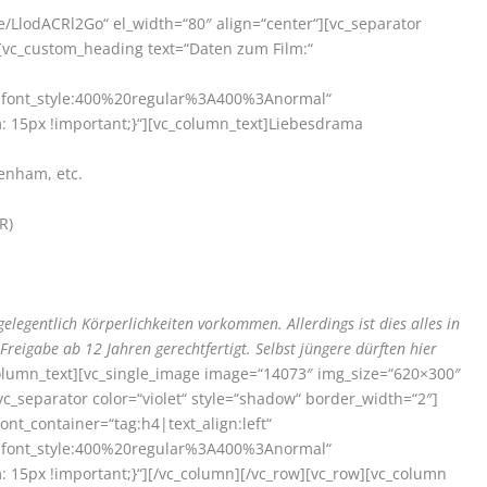
be/LlodACRl2Go“ el_width=“80″ align=“center“][vc_separator
][vc_custom_heading text=“Daten zum Film:“
r|font_style:400%20regular%3A400%3Anormal“
15px !important;}“][vc_column_text]
Liebesdrama
enham, etc.
R)
gelegentlich Körperlichkeiten vorkommen. Allerdings ist dies alles in
reigabe ab 12 Jahren gerechtfertigt. Selbst jüngere dürften hier
olumn_text][vc_single_image image=“14073″ img_size=“620×300″
c_separator color=“violet“ style=“shadow“ border_width=“2″]
ont_container=“tag:h4|text_align:left“
r|font_style:400%20regular%3A400%3Anormal“
15px !important;}“][/vc_column][/vc_row][vc_row][vc_column