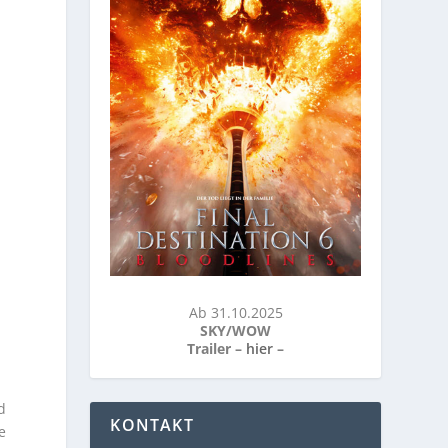
Ab 31.10.2025
SKY/WOW
Trailer –
hier
–
d
KONTAKT
e