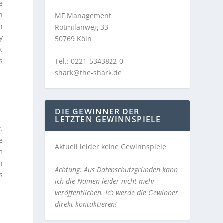
e
n
MF Management
h
Rotmilanweg 33
y
50769 Köln
.
s
Tel.: 0221-5343822-0
shark@the-shark.de
DIE GEWINNER DER
LETZTEN GEWINNSPIELE
.
e
Aktuell leider keine Gewinnspiele
m
n
Achtung: Aus Datenschutzgründen kann
s
ich die Namen leider nicht mehr
veröffentlichen. Ich werde die Gewinner
direkt kontaktieren!