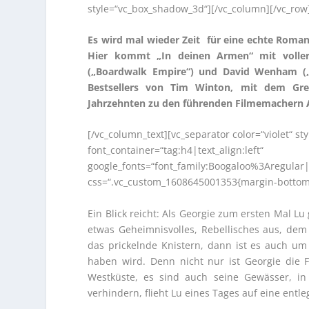
style=“vc_box_shadow_3d“][/vc_column][/vc_row
Es wird mal wieder Zeit für eine echte Roman
Hier kommt „In deinen Armen“ mit voller 
(„Boardwalk Empire“) und David Wenham („M
Bestsellers von Tim Winton, mit dem Greg
Jahrzehnten zu den führenden Filmemachern Au
[/vc_column_text][vc_separator color=“violet“ 
font_container=“tag:h4|text_align:left“
google_fonts=“font_family:Boogaloo%3Aregula
css=“.vc_custom_1608645001353{margin-bottom: 
Ein Blick reicht: Als Georgie zum ersten Mal Lu
etwas Geheimnisvolles, Rebellisches aus, dem
das prickelnde Knistern, dann ist es auch u
haben wird. Denn nicht nur ist Georgie die 
Westküste, es sind auch seine Gewässer, in
verhindern, flieht Lu eines Tages auf eine entl