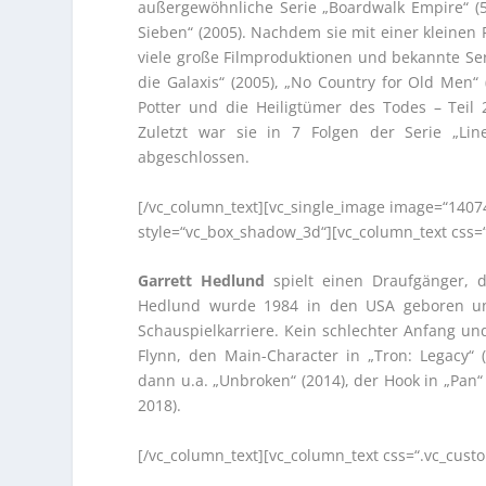
außergewöhnliche Serie „Boardwalk Empire“ (5
Sieben“ (2005). Nachdem sie mit einer kleinen R
viele große Filmproduktionen und bekannte Seri
die Galaxis“ (2005), „No Country for Old Men“ 
Potter und die Heiligtümer des Todes – Teil 
Zuletzt war sie in 7 Folgen der Serie „Lin
abgeschlossen.
[/vc_column_text][vc_single_image image=“1407
style=“vc_box_shadow_3d“][vc_column_text css=
Garrett Hedlund
spielt einen Draufgänger, d
Hedlund wurde 1984 in den USA geboren und 
Schauspielkarriere. Kein schlechter Anfang un
Flynn, den Main-Character in „Tron: Legacy“ 
dann u.a. „Unbroken“ (2014), der Hook in „Pan“ 
2018).
[/vc_column_text][vc_column_text css=“.vc_cus